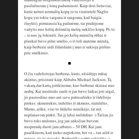
pasišalinome į šoną padurniuoti. Kaip dori lietuviai,
kurie neturi normalių kopų (o ta vienintelė Naglio
kopa yra tokia vargana ir saugoma, kad baigia
išnykti), pirmiausia ką padarėme, tai pradėjome
vartytis nuo kelių dešimčių metrų aukščio kopų. Po to
– ir nuo jų šokinėti. Jau po kelių minučių rūbai ir
plaukai buvo pilni smėlio, o iš toli matėme miražą,
kaip berberai sėdi žiūrėdami į mus ir sukioja pirštus
prie smilkinio.
O čia vadeliotojas berberas, kuris, užsidėjęs mūsų
akinius, prisistatė kaip Alibaba Michael Jackson. Tą
vakarą dar kartą įsitikinome, kuo berberai skiriasi nuo
arabų. Kai nusileido saulė ir jau buvo laikas joti atgal,
jis pasisodino mus ant savo patiesaliuko ir išdėliojo
prekes: akmenukus, indelius iš akmens, statulėles.
Mums, aišku, viso to šūdelio nereikėjo, tai net
neplanavom pirkti. Tai jį labai nuliūdino :) Tačiau jis
buvo toks malonus, jog jau anksčiau buvom
nusprendę duoti jam arbatos – 50 DH. Kai jam
paaiškinom, kad nieko nepirksim, bet va – tau ačiū ir
pinigų, jis jų atsisakė. Berberiška garbė neleidžia :)