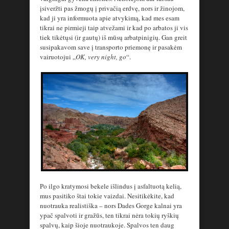
įsiveržti pas žmogų į privačią erdvę, nors ir žinojom,
kad ji yra informuota apie atvykimą, kad mes esam
tikrai ne pirmieji taip atvežami ir kad po arbatos ji vis
tiek tikėtųsi (ir gautų) iš mūsų arbatpinigių. Gan greit
susipakavom save į transporto priemonę ir pasakėm
vairuotojui „
OK, very night, go
“.
Po ilgo kratymosi bekele išlindus į asfaltuotą kelią,
mus pasitiko štai tokie vaizdai. Nesitikėkite, kad
nuotrauka realistiška – nors Dades Gorge kalnai yra
ypač spalvoti ir gražūs, ten tikrai nėra tokių ryškių
spalvų, kaip šioje nuotraukoje. Spalvos ten daug