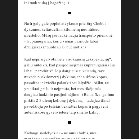
ir krauk viską į bagažinę :)
Na ir galų gale popiet atvykome prie Erg Chebbi
dykumos, keliasdešimt kilometrų nuo Erfoud
miestelio. Mūsų jau laukė nauja transporto priemonė
– kupranugariai, kurių vienas pasirodė labai
draugiškas ir puolė su G. bučiuotis :)
Kad neprisigalvotumėte visokiausių „ekspektacijų“,
galiu nuteikti, kad pasijodinėjimas kupranugariais čia
labai „parodinis“. Joji daugiausiai valandą, tave
nuveda puskilometrį į dykumą ant aukštos kopos,
pasodina ir kviečia palaukti saulėlydžio. Aišku, tai
yra tikrai gražu ir neįprasta, bet mes tikėjomės
daugiau laukinio pasijodinėjimo :) Bet, aišku, galima
pirktis 2-3 dienų kelionę į dykumą – tada jau tikrai
pavedžioja po tuščias bekraštes kopas ir pagyveni
autentiškose gyvenvietėse tarp smėlio kalnų.
Kadangi saulėlydžiai – ne mūsų hobis, mes
mandagiai atsiprašėm mūsų vadeliotojo ir