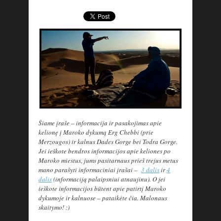
Šiame įraše – informacija ir pasakojimas apie
kelionę į Maroko dykumą Erg Chebbi (prie
Merzougos) ir kalnus Dades Gorge bei Todra Gorge.
Jei ieškote bendros informacijos apie keliones po
Maroko miestus, jums pasitarnaus prieš trejus metus
mano parašyti informaciniai įrašai –
3 dalis
ir
4
dalis
(informaciją palaipsniui atnaujinu). O jei
ieškote informacijos būtent apie patirtį Maroko
dykumoje ir kalnuose – pataikėte čia. Malonaus
skaitymo! :)