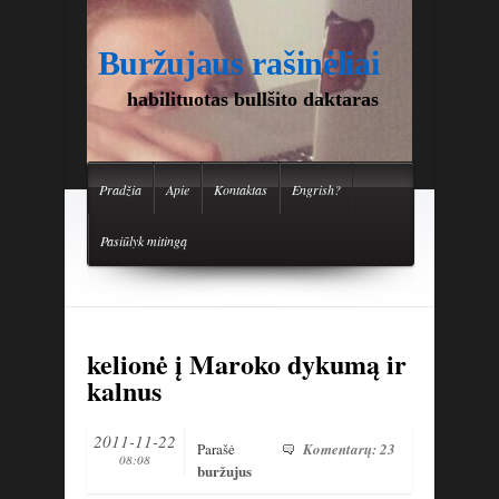
Buržujaus rašinėliai
habilituotas bullšito daktaras
Pradžia
Apie
Kontaktas
Engrish?
Pasiūlyk mitingą
kelionė į Maroko dykumą ir
kalnus
2011-11-22
Parašė
Komentarų: 23
08:08
buržujus