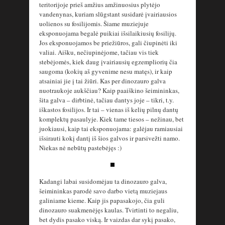
teritorijoje prieš amžius amžinuosius plytėjo
vandenynas, kuriam slūgstant susidarė įvairiausios
uolienos su fosilijomis. Šiame muziejuje
eksponuojama begalė puikiai išsilaikiusių fosilijų.
Jos eksponuojamos be priežiūros, gali čiupinėti iki
valiai. Aišku, nečiupinėjome, tačiau vis tiek
stebėjomės, kiek daug įvairiausių egzempliorių čia
saugoma (kokių aš gyvenime nesu matęs), ir kaip
atsainiai jie į tai žiūri. Kas per dinozauro galva
nuotraukoje aukščiau? Kaip paaiškino šeimininkas,
šita galva – dirbtinė, tačiau dantys joje – tikri, t.y.
iškastos fosilijos. Ir tai – vienas iš kelių pilnų dantų
komplektų pasaulyje. Kiek tame tiesos – nežinau, bet
juokiausi, kaip tai eksponuojama: galėjau ramiausiai
išsirauti kokį dantį iš šios galvos ir parsivežti namo.
Niekas nė nebūtų pastebėjęs :)
Kadangi labai susidomėjau ta dinozauro galva,
šeimininkas parodė savo darbo vietą muziejaus
galiniame kieme. Kaip jis papasakojo, čia guli
dinozauro suakmenėjęs kaulas. Tvirtinti to negaliu,
bet dydis pasako viską. Ir vaizdas dar sykį pasako,