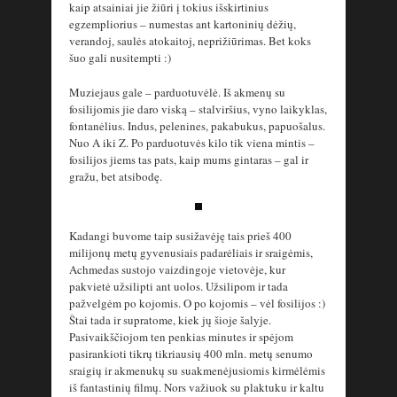
kaip atsainiai jie žiūri į tokius išskirtinius
egzempliorius – numestas ant kartoninių dėžių,
verandoj, saulės atokaitoj, neprižiūrimas. Bet koks
šuo gali nusitempti :)
Muziejaus gale – parduotuvėlė. Iš akmenų su
fosilijomis jie daro viską – stalviršius, vyno laikyklas,
fontanėlius. Indus, pelenines, pakabukus, papuošalus.
Nuo A iki Z. Po parduotuvės kilo tik viena mintis –
fosilijos jiems tas pats, kaip mums gintaras – gal ir
gražu, bet atsibodę.
Kadangi buvome taip susižavėję tais prieš 400
milijonų metų gyvenusiais padarėliais ir sraigėmis,
Achmedas sustojo vaizdingoje vietovėje, kur
pakvietė užsilipti ant uolos. Užsilipom ir tada
pažvelgėm po kojomis. O po kojomis – vėl fosilijos :)
Štai tada ir supratome, kiek jų šioje šalyje.
Pasivaikščiojom ten penkias minutes ir spėjom
pasirankioti tikrų tikriausių 400 mln. metų senumo
sraigių ir akmenukų su suakmenėjusiomis kirmėlėmis
iš fantastinių filmų. Nors važiuok su plaktuku ir kaltu