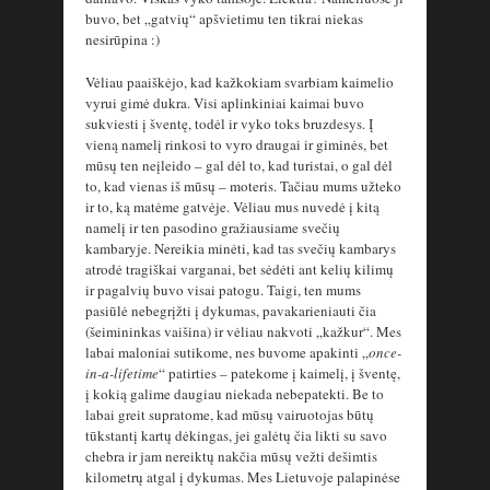
buvo, bet „gatvių“ apšvietimu ten tikrai niekas
nesirūpina :)
Vėliau paaiškėjo, kad kažkokiam svarbiam kaimelio
vyrui gimė dukra. Visi aplinkiniai kaimai buvo
sukviesti į šventę, todėl ir vyko toks bruzdesys. Į
vieną namelį rinkosi to vyro draugai ir giminės, bet
mūsų ten neįleido – gal dėl to, kad turistai, o gal dėl
to, kad vienas iš mūsų – moteris. Tačiau mums užteko
ir to, ką matėme gatvėje. Vėliau mus nuvedė į kitą
namelį ir ten pasodino gražiausiame svečių
kambaryje. Nereikia minėti, kad tas svečių kambarys
atrodė tragiškai varganai, bet sėdėti ant kelių kilimų
ir pagalvių buvo visai patogu. Taigi, ten mums
pasiūlė nebegrįžti į dykumas, pavakarieniauti čia
(šeimininkas vaišina) ir vėliau nakvoti „kažkur“. Mes
labai maloniai sutikome, nes buvome apakinti „
once-
in-a-lifetime
“ patirties – patekome į kaimelį, į šventę,
į kokią galime daugiau niekada nebepatekti. Be to
labai greit supratome, kad mūsų vairuotojas būtų
tūkstantį kartų dėkingas, jei galėtų čia likti su savo
chebra ir jam nereiktų nakčia mūsų vežti dešimtis
kilometrų atgal į dykumas. Mes Lietuvoje palapinėse