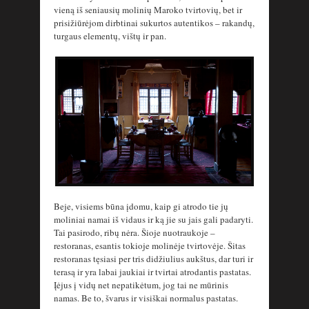
vieną iš seniausių molinių Maroko tvirtovių, bet ir
prisižiūrėjom dirbtinai sukurtos autentikos – rakandų,
turgaus elementų, vištų ir pan.
Beje, visiems būna įdomu, kaip gi atrodo tie jų
moliniai namai iš vidaus ir ką jie su jais gali padaryti.
Tai pasirodo, ribų nėra. Šioje nuotraukoje –
restoranas, esantis tokioje molinėje tvirtovėje. Šitas
restoranas tęsiasi per tris didžiulius aukštus, dar turi ir
terasą ir yra labai jaukiai ir tvirtai atrodantis pastatas.
Įėjus į vidų net nepatikėtum, jog tai ne mūrinis
namas. Be to, švarus ir visiškai normalus pastatas.