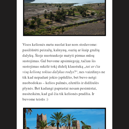
Visos kelionės metu nuolat kur nors stodavome:
pasižiūrėti peizažų, kalnynų, oazių ar šiaip gražių
dalykų. Šioje nuotraukoje matyti pirmas mūsų
sustojimas. Gal buvome apsimiegoję, tačiau šis
sustojimas sukėlė tokį didelį klaustuką „
tai ar čia
visą kelionę tokius dalykus rodys
?“, nes vaizdinys ne
tik kad nepadarė jokio įspūdžio, bet buvo netgi
nuobodokas – kelios palmės, ežerėlis ir didžiulės
plynės. Bet kadangi paprastai nesam pesimistai,
nusiteikėm, kad gal čia tik kelionės pradžia. Ir
buvome teisūs :)