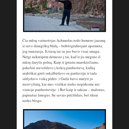
Čia mūsų vairuotojas Achmedas rodo humoro jausmą
ir savo draugišką būdą – befotografuojant apsimeta,
jog tranzuoja. Iš tiesų tai su juo buvo visai smagu.
Netgi nekreipėm dėmesio į tai, kad ir jis mėgino iš
mūsų darytis pelną. Kaip ir įprasta marokiečiams,
pakeliui nuveždavo į kokią parduotuvę, kažką
arabiškai greit sukalbėdavo su pardavėju ir tada
siūlydavo viską pirkti :) Gaila buvo matyti jo
nusivylimą, kai mes visiškai nieko nepirkome nei
vienoje parduotuvėje :) Bet kaip ir sakiau – malonus,
paprastas žmogus. Su savais pričiūdais, bet tikrai
nieko blogo.