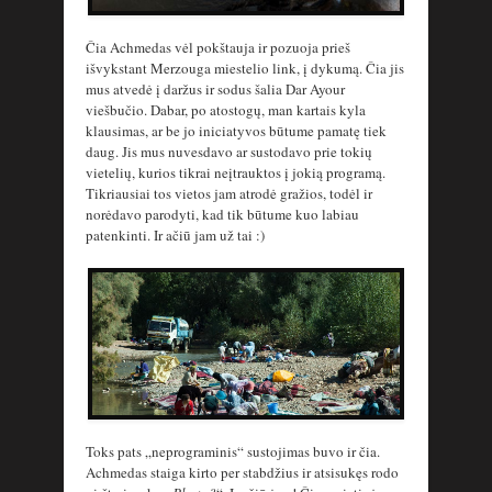
Čia Achmedas vėl pokštauja ir pozuoja prieš
išvykstant Merzouga miestelio link, į dykumą. Čia jis
mus atvedė į daržus ir sodus šalia Dar Ayour
viešbučio. Dabar, po atostogų, man kartais kyla
klausimas, ar be jo iniciatyvos būtume pamatę tiek
daug. Jis mus nuvesdavo ar sustodavo prie tokių
vietelių, kurios tikrai neįtrauktos į jokią programą.
Tikriausiai tos vietos jam atrodė gražios, todėl ir
norėdavo parodyti, kad tik būtume kuo labiau
patenkinti. Ir ačiū jam už tai :)
Toks pats „neprograminis“ sustojimas buvo ir čia.
Achmedas staiga kirto per stabdžius ir atsisukęs rodo