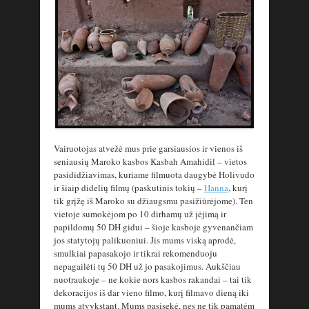
Vairuotojas atvežė mus prie garsiausios ir vienos iš
seniausių Maroko kasbos Kasbah Amahidil – vietos
pasididžiavimas, kuriame filmuota daugybė Holivudo
ir šiaip didelių filmų (paskutinis tokių –
Hanna
, kurį
tik grįžę iš Maroko su džiaugsmu pasižiūrėjome). Ten
vietoje sumokėjom po 10 dirhamų už įėjimą ir
papildomų 50 DH gidui – šioje kasboje gyvenančiam
jos statytojų palikuoniui. Jis mums viską aprodė,
smulkiai papasakojo ir tikrai rekomenduoju
nepagailėti tų 50 DH už jo pasakojimus. Aukščiau
nuotraukoje – ne kokie nors kasbos rakandai – tai tik
dekoracijos iš dar vieno filmo, kurį filmavo dieną iki
mums atvykstant. Mums pasisekė, nes ne tik pamatėm