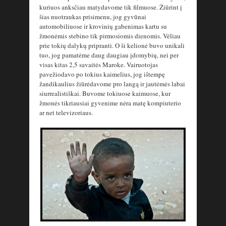
kuriuos anksčiau matydavome tik filmuose. Žiūrint į
šias nuotraukas prisimenu, jog gyvūnai
automobiliuose ir krovinių gabenimas kartu su
žmonėmis stebino tik pirmosiomis dienomis. Vėliau
prie tokių dalykų pripranti. O ši kelionė buvo unikali
tuo, jog pamatėme daug daugiau įdomybių, nei per
visas kitas 2,5 savaitės Maroke. Vairuotojas
pavežiodavo po tokius kaimelius, jog ištempę
žandikaulius žiūrėdavome pro langą ir jautėmės labai
siurrealistiškai. Buvome tokiuose kaimuose, kur
žmonės tikriausiai gyvenime nėra matę kompiuterio
ar net televizoriaus.