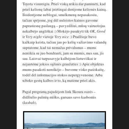
Toyota visureigiu. Prieš viską reikia dar paminėti, kad
prieš kelionę labai įnirtingai derėjome kelionės kainą.
Išsiderėjome neblogai, smulkmenų nepasakosiu,
tačiau spėjome, jog dėl nuleistos kainos gavome
paprastesnę paslaugą – pavyzdžiui, mūsų vairuotojas
nekalbėjo angliškai :) Mokėjo pasakyti tik
OK
,
Good
ir
Very night
vietoje
Very nice
:) Pradžioje buvo
kažkaip keista, tačiau jau po kelių važiavimo valandų
supratome, kad tai nemažas privalumas – mums
nereikia su juo bendrauti, jam su mumis, mes sau, jis
sau. Laisvai tarpusavyje kalbėjom lietuviškai ir
nejautėme jokios sąžinės graužaties :) Apie objektus
mums pasakoti nereikėjo – buvome visko pasiskaitę,
todėl dėl informacijos stokos nepergyvenome. Arba
užteko gestų kalbos ir to, ką matėme prieš akis.
Pagal programą pajudėjom link Skoura oazės –
didžiulio palmių miško, garsaus savo kasbomis
(
kasbah
).