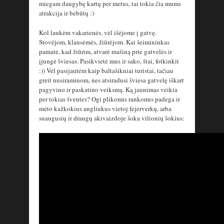
miegam daugybę kartų per metus, tai tokia čia mums
atrakcija ir bebūtų :)
Kol laukėm vakarienės, vėl išėjome į gatvę.
Stovėjom, klausėmės, žiūrėjom. Kai šeimininkas
pamatė, kad žiūrim, atvarė mašiną prie gatvelės ir
įjungė šviesas. Pasikvietė mus ir sako, štai, fotkinkit
:)) Vėl pasijautėm kaip baltašikniai turistai, tačiau
greit nusiraminom, nes atsiradusi šviesa gatvelę iškart
pagyvino ir paskatino veiksmą. Ką jaunimas veikia
per tokias šventes? Ogi plikomis rankomis padega ir
mėto kažkokius angliukus vietoj fejerverkų, arba
suaugusių ir draugų akivaizdoje šoka vilionių šokius: