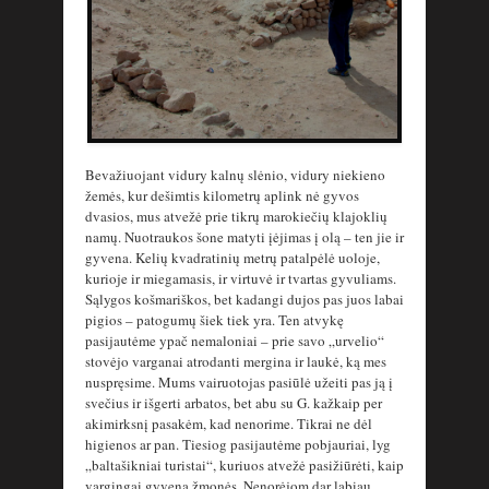
Bevažiuojant vidury kalnų slėnio, vidury niekieno
žemės, kur dešimtis kilometrų aplink nė gyvos
dvasios, mus atvežė prie tikrų marokiečių klajoklių
namų. Nuotraukos šone matyti įėjimas į olą – ten jie ir
gyvena. Kelių kvadratinių metrų patalpėlė uoloje,
kurioje ir miegamasis, ir virtuvė ir tvartas gyvuliams.
Sąlygos košmariškos, bet kadangi dujos pas juos labai
pigios – patogumų šiek tiek yra. Ten atvykę
pasijautėme ypač nemaloniai – prie savo „urvelio“
stovėjo varganai atrodanti mergina ir laukė, ką mes
nuspręsime. Mums vairuotojas pasiūlė užeiti pas ją į
svečius ir išgerti arbatos, bet abu su G. kažkaip per
akimirksnį pasakėm, kad nenorime. Tikrai ne dėl
higienos ar pan. Tiesiog pasijautėme pobjauriai, lyg
„baltašikniai turistai“, kuriuos atvežė pasižiūrėti, kaip
vargingai gyvena žmonės. Nenorėjom dar labiau