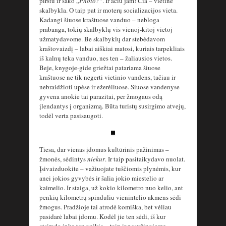
pirštu ir sako „
Photo?
“. Ir ačiū jam! Čia – vietinė
skalbykla. O taip pat ir moterų socializacijos vieta.
Kadangi šiuose kraštuose vanduo – nebloga
prabanga, tokių skalbyklų vis vienoj-kitoj vietoj
užmatydavome. Be skalbyklų dar stebėdavom
kraštovaizdį – labai aiškiai matosi, kuriais tarpekliais
iš kalnų teka vanduo, nes ten – žaliausios vietos.
Beje, knygoje-gide griežtai patariama šiuose
kraštuose ne tik negerti vietinio vandens, tačiau ir
nebraidžioti upėse ir ežerėliuose. Šiuose vandenyse
gyvena anokie tai parazitai, per žmogaus odą
įlendantys į organizmą. Būta turistų susirgimo atvejų,
todėl verta pasisaugoti.
Tiesa, dar vienas įdomus kultūrinis pažinimas –
žmonės, sėdintys
niekur
. Ir taip pasitaikydavo nuolat.
Įsivaizduokite – važiuojate tuščiomis plynėmis, kur
anei jokios gyvybės ir šalia jokio miestelio ar
kaimelio. Ir staiga, už kokio kilometro nuo kelio, ant
penkių kilometrų spinduliu vienintelio akmens sėdi
žmogus. Pradžioje tai atrodė komiška, bet vėliau
pasidarė labai įdomu. Kodėl jie ten sėdi, iš kur