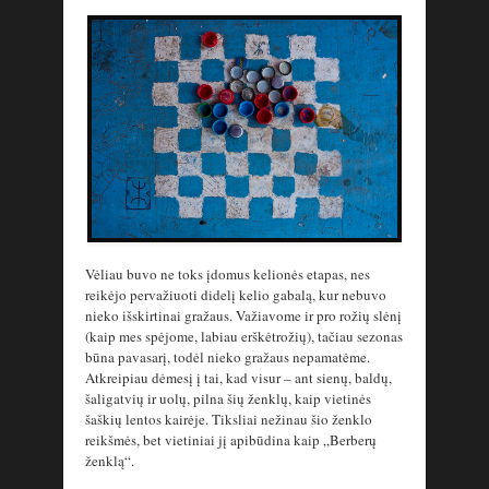
Vėliau buvo ne toks įdomus kelionės etapas, nes
reikėjo pervažiuoti didelį kelio gabalą, kur nebuvo
nieko išskirtinai gražaus. Važiavome ir pro rožių slėnį
(kaip mes spėjome, labiau erškėtrožių), tačiau sezonas
būna pavasarį, todėl nieko gražaus nepamatėme.
Atkreipiau dėmesį į tai, kad visur – ant sienų, baldų,
šaligatvių ir uolų, pilna šių ženklų, kaip vietinės
šaškių lentos kairėje. Tiksliai nežinau šio ženklo
reikšmės, bet vietiniai jį apibūdina kaip „Berberų
ženklą“.