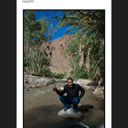
sugrįžti…