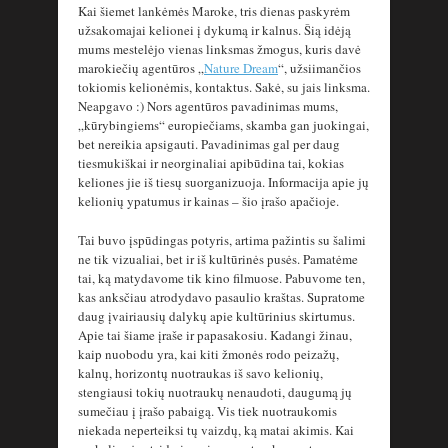
Kai šiemet lankėmės Maroke, tris dienas paskyrėm
užsakomajai kelionei į dykumą ir kalnus. Šią idėją
mums mestelėjo vienas linksmas žmogus, kuris davė
marokiečių agentūros „
Nature Dream
“, užsiimančios
tokiomis kelionėmis, kontaktus. Sakė, su jais linksma.
Neapgavo :) Nors agentūros pavadinimas mums,
„kūrybingiems“ europiečiams, skamba gan juokingai,
bet nereikia apsigauti. Pavadinimas gal per daug
tiesmukiškai ir neorginaliai apibūdina tai, kokias
keliones jie iš tiesų suorganizuoja. Informacija apie jų
kelionių ypatumus ir kainas – šio įrašo apačioje.
Tai buvo įspūdingas potyris, artima pažintis su šalimi
ne tik vizualiai, bet ir iš kultūrinės pusės. Pamatėme
tai, ką matydavome tik kino filmuose. Pabuvome ten,
kas anksčiau atrodydavo pasaulio kraštas. Supratome
daug įvairiausių dalykų apie kultūrinius skirtumus.
Apie tai šiame įraše ir papasakosiu. Kadangi žinau,
kaip nuobodu yra, kai kiti žmonės rodo peizažų,
kalnų, horizontų nuotraukas iš savo kelionių,
stengiausi tokių nuotraukų nenaudoti, daugumą jų
sumečiau į įrašo pabaigą. Vis tiek nuotraukomis
niekada neperteiksi tų vaizdų, ką matai akimis. Kai