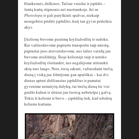
blankesnės, dulkinos. Tačiau vaizdai ir įspūdis –
šimtą kartų stipresnis nei nuotraukoje. Jei su
Photošopu
ir gali paryškinti spalvas, niekaip
nesugebėsi pridėti įspūdžio, kurį tau gyvai perteikia
akys.
Į kelionę buvome pasiėmę kryžiažodžių ir sudoku.
Kai važiuodavome paprastu transportu tarp miestų,
paprastai juos atsiversdavome, nes šalies vaizdų jau
buvome atsižiūrėję. Šioje kelionėje taip ir neteko
kryžiažodžių išsitraukti, nes negalėjome atitraukti
akių nuo lango. Nors, tiesą sakant, važiuodami trečią
dieną į viską jau žiūrėjome gan apatiškai – kai dvi
dienas apturi didžiausius įspūdžius ir pamatai
gyvenime nematytų dalykų, tai trečią dieną tie visi
gražūs kalnai ir slėniai jau tiesiog nebetelpa į galvą.
Tokia ši kelionė ir buvo – įspūdžių tiek, kad užtektų
keliems kartams.