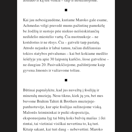
atsirado ir ką ten veikia – taip ir nesužinojome.
Kai jau nebesigaudėme, kuriame Maroko gale esame,
Achmedas vėlgi pravedė mums pažintinę pamokėlę
be žodžių ir sustojo prie niekuo neišsiskiriančių
nedidelio miestelio vartų. Čia nuotraukoje – ne
koridorius ir ne rūsys. Čia – gatvelė tarp pastatų.
Atrodo nejauku ir labai tamsu, tačiau didžiausias
tokios statybos privalumas – kai bet kokiame medžio
šešėlyje yra apie 30 laipsnių karščio, šiose gatvelėse –
ne daugiau 20. Pasivaikščiojome, pažiūrėjome kaip
gyvena žmonės ir važiavome toliau.
Būtinai paprašykite, kad jus nuvežtų į fosilijų ir
mineralų muziejų. Nesu tikras, kiek jų yra, bet mes
buvome Brahim Tahiri & Brothers muziejuje-
parduotuvėje, kur apie fosilijas sužinojome viską.
Malonūs šeimininkai ir puiki ekspozicija,
eksponuojama lyg tai būtų koks bulvių maišas :) Jei
rimtai, tai vietiniai visiškai nevertina to, ką turi.
Kitaip sakant, kai turi daug – nebevertini. Maroko