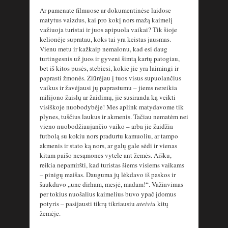
Ar pamenate filmuose ar dokumentinėse laidose
matytus vaizdus, kai pro kokį nors mažą kaimelį
važiuoja turistai ir juos apipuola vaikai? Tik šioje
kelionėje supratau, koks tai yra keistas jausmas.
Vienu metu ir kažkaip nemalonu, kad esi daug
turtingesnis už juos ir gyveni šimtą kartų patogiau,
bet iš kitos pusės, stebiesi, kokie jie yra laimingi ir
paprasti žmonės. Žiūrėjau į tuos visus supuolančius
vaikus ir žavėjausi jų paprastumu – jiems nereikia
milijono žaislų ar žaidimų, jie susiranda ką veikti
visiškoje nuobodybėje! Mes aplink matydavome tik
plynes, tuščius laukus ir akmenis. Tačiau nematėm nei
vieno nuobodžiaujančio vaiko – arba jie žaidžia
futbolą su kokiu nors pradurtu kamuoliu, ar tampo
akmenis ir stato ką nors, ar galų gale sėdi ir vienas
kitam paišo nesąmones vytele ant žemės. Aišku,
reikia nepamiršti, kad turistas šiems visiems vaikams
– pinigų maišas. Dauguma jų lėkdavo iš paskos ir
šaukdavo „une dirham, mesjė, madam!“. Važiavimas
per tokius nuošalius kaimelius buvo ypač įdomus
potyris – pasijausti tikrų tikriausiu
ateiviu
kitų
žemėje.