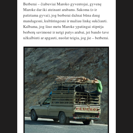
Berberai – čiabuviai Maroko gyventojai, gyvenę
Maroke dar iki ateinant arabams. Sakoma (o ir
patiriama gyvai), jog berberai dažnai būna daug
mandagesni, kultūringesni ir mažiau linkę sukčiauti.
Kalbama, jog šiuo metu Maroke ypatingai stiprėja
berberų savimonė ir netgi patys arabai, jei bando tave
užkalbinti ar apgauti, nuolat teigia, jog jie – berberai.