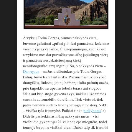
Atvykę į Todra Gorges, pirmos nakvynės vietą,
buvome galutinai „pribaigti“, kai pamatėme, kokiame
viešbutyje gyvensime. Čia nepaminėjau, kad iki šio
atvykimo mes dar pravažiavome aibę įspūdingų vietų
ir pamatėme nesuskaičiuojamą kiekį
nenufotografuojamų reginių. Na, o nakvynės vieta –
Dar Ayour
– mažas viešbutukas prie Todra Gorges
kalnų, buvo tikra fantastika. Prižiūrimas tuzino ypač
draugiškų, linksmų jaunų berberų; šalia palmių oazės,
prie tarpeklio su upe, su tobula terasa ant stogo, o
šalia ant kito stogo gyvena avys, nakčiai uždaromos
senomis automobilio durelėmis. Tiek vietovė, tiek
patys berberai sudaro labai ypatingą atmosferą. Naktį
– visiška tyla ir ramybė. Puikiai tinka
piršlyboms
! :)
Didelis pasisekimas mūsų nakvynės metu – visi
viešbučio gyventojai 21 valandą ėjo miegučio, todėl
terasoje buvome visiškai vieni. Dabar taip tik ir norisi