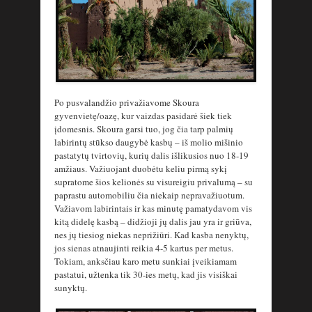
Po pusvalandžio privažiavome Skoura
gyvenvietę/oazę, kur vaizdas pasidarė šiek tiek
įdomesnis. Skoura garsi tuo, jog čia tarp palmių
labirintų stūkso daugybė kasbų – iš molio mišinio
pastatytų tvirtovių, kurių dalis išlikusios nuo 18-19
amžiaus. Važiuojant duobėtu keliu pirmą sykį
supratome šios kelionės su visureigiu privalumą – su
paprastu automobiliu čia niekaip nepravažiuotum.
Važiavom labirintais ir kas minutę pamatydavom vis
kitą didelę kasbą – didžioji jų dalis jau yra ir griūva,
nes jų tiesiog niekas neprižiūri. Kad kasba nenyktų,
jos sienas atnaujinti reikia 4-5 kartus per metus.
Tokiam, anksčiau karo metu sunkiai įveikiamam
pastatui, užtenka tik 30-ies metų, kad jis visiškai
sunyktų.