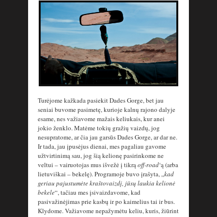
Turėjome kažkada pasiekit Dades Gorge, bet jau
seniai buvome pasimetę, kurioje kalnų rajono dalyje
esame, nes važiavome mažais keliukais, kur anei
jokio ženklo. Matėme tokių gražių vaizdų, jog
nesupratome, ar čia jau garsūs Dades Gorge, ar dar ne.
Ir tada, jau įpusėjus dienai, mes pagaliau gavome
užtvirtinimą sau, jog šią kelionę pasirinkome ne
veltui – vairuotojas mus išvežė į tikrą
off-road
‘ą (arba
lietuviškai – bekelę). Programoje buvo įrašyta, „
kad
geriau pajustumėte kraštovaizdį, jūsų laukia kelionė
bekele
“, tačiau mes įsivaizdavome, kad
pasivažinėjimas prie kasbų ir po kaimelius tai ir bus.
Klydome. Važiavome nepažymėtu keliu, kuris, žiūrint