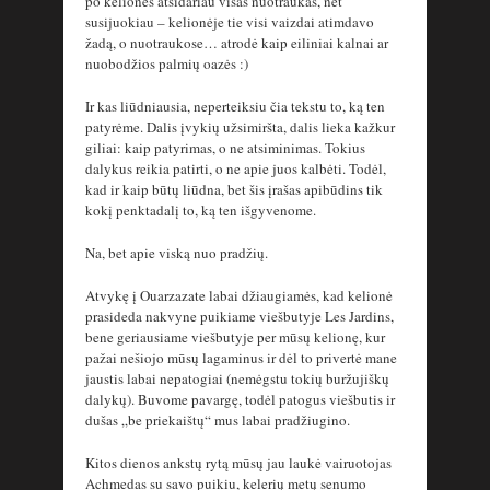
po kelionės atsidariau visas nuotraukas, net
susijuokiau – kelionėje tie visi vaizdai atimdavo
žadą, o nuotraukose… atrodė kaip eiliniai kalnai ar
nuobodžios palmių oazės :)
Ir kas liūdniausia, neperteiksiu čia tekstu to, ką ten
patyrėme. Dalis įvykių užsimiršta, dalis lieka kažkur
giliai: kaip patyrimas, o ne atsiminimas. Tokius
dalykus reikia patirti, o ne apie juos kalbėti. Todėl,
kad ir kaip būtų liūdna, bet šis įrašas apibūdins tik
kokį penktadalį to, ką ten išgyvenome.
Na, bet apie viską nuo pradžių.
Atvykę į Ouarzazate labai džiaugiamės, kad kelionė
prasideda nakvyne puikiame viešbutyje Les Jardins,
bene geriausiame viešbutyje per mūsų kelionę, kur
pažai nešiojo mūsų lagaminus ir dėl to privertė mane
jaustis labai nepatogiai (nemėgstu tokių buržujiškų
dalykų). Buvome pavargę, todėl patogus viešbutis ir
dušas „be priekaištų“ mus labai pradžiugino.
Kitos dienos ankstų rytą mūsų jau laukė vairuotojas
Achmedas su savo puikiu, kelerių metų senumo