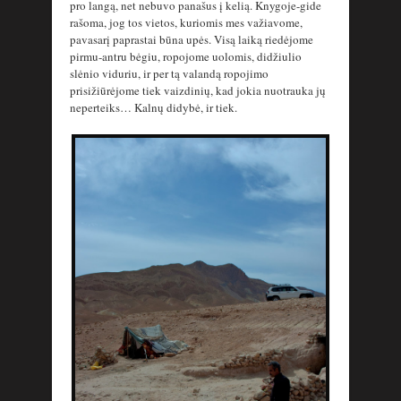
pro langą, net nebuvo panašus į kelią. Knygoje-gide
rašoma, jog tos vietos, kuriomis mes važiavome,
pavasarį paprastai būna upės. Visą laiką riedėjome
pirmu-antru bėgiu, ropojome uolomis, didžiulio
slėnio viduriu, ir per tą valandą ropojimo
prisižiūrėjome tiek vaizdinių, kad jokia nuotrauka jų
neperteiks… Kalnų didybė, ir tiek.