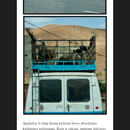
.
Apskritai ši trijų dienų kelionė buvo absoliutus
kultūrinis pažinimas. Kaip ir sakiau, matėme dalykus,