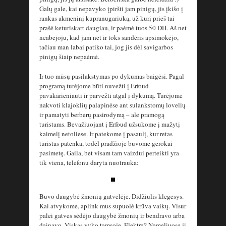
Galų gale, kai nepavyko įpiršti jam pinigų, jis įkišo į
rankas akmeninį kupranugariuką, už kurį prieš tai
prašė keturiskart daugiau, ir paėmė tuos 50 DH. Aš net
neabejoju, kad jam net ir toks sandėris apsimokėjo,
tačiau man labai patiko tai, jog jis dėl savigarbos
pinigų šiaip nepaėmė.
Ir tuo mūsų pasilakstymas po dykumas baigėsi. Pagal
programą turėjome būti nuvežti į Erfoud
pavakarieniauti ir parvežti atgal į dykumą. Turėjome
nakvoti klajoklių palapinėse ant sulankstomų lovelių
ir pamatyti berberų pasirodymą – ale pramogą
turistams. Bevažiuojant į Erfoud užsukome į mažytį
kaimelį netoliese. Ir patekome į pasaulį, kur retas
turistas patenka, todėl pradžioje buvome gerokai
pasimetę. Gaila, bet visam tam vaizdui perteikti yra
tik viena, telefonu daryta nuotrauka:
Buvo daugybė žmonių gatvelėje. Didžiulis klegesys.
Kai atvykome, aplink mus supuolė krūva vaikų. Visur
palei gatves sėdėjo daugybė žmonių ir bendravo arba
dainavo. Viskas vyko tamsoje. Elektra? Nameliuose ji