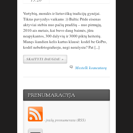
Vertybių, moralės ir lietuviškų tradicijų gynėjai.
Tikras pavyzdys vaikams :)) Baltic Pride eisenas
aktyviai stebiu nuo pačių pradžių – nuo pirmųjų,
2010-ais metais, kai buvo daug baimės, jūra
neapykantos, 300 dalyvių ir 3000 piktų heiterių.
Manęs šiandien kelis kartus klausė: kodėl be GoPro,
kodėl nebefotografuoju, negi nerašysiu? Pat [...]
SKAITYTI DAUGIAU »
Mestelk komentarą
PRENUMARACYJA
- įrašų prenumerata (RSS)