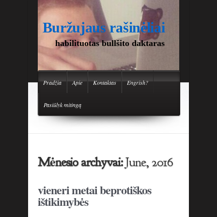
Buržujaus rašinėliai
habilituotas bullšito daktaras
Pradžia
Apie
Kontaktas
Engrish?
Pasiūlyk mitingą
Mėnesio archyvai:
June, 2016
vieneri metai beprotiškos
ištikimybės