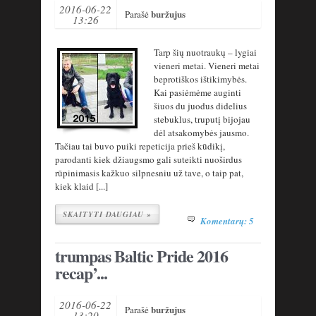
2016-06-22
buržujus
Parašė
13:26
Tarp šių nuotraukų – lygiai
vieneri metai. Vieneri metai
beprotiškos ištikimybės.
Kai pasiėmėme auginti
šiuos du juodus didelius
stebuklus, truputį bijojau
dėl atsakomybės jausmo.
Tačiau tai buvo puiki repeticija prieš kūdikį,
parodanti kiek džiaugsmo gali suteikti nuoširdus
rūpinimasis kažkuo silpnesniu už tave, o taip pat,
kiek klaid [...]
SKAITYTI DAUGIAU »
Komentarų: 5
trumpas Baltic Pride 2016
recap’...
2016-06-22
buržujus
Parašė
13:20