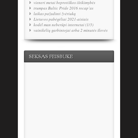
vieneri metai beprotiškos ištikimybės
trumpas Baltic Pride 2016 recap’as
laikas pažadinti žvėriuką
Lietuvos pabėgėliai 2021-aisiais
kodėl man neberūpi internetai (1/3)
vainikėlių garbintojai arba 2 minutės šlovės
SEKSAS FEISBUKE