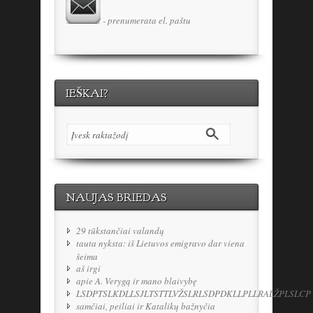
- prenumerata el. paštu
IEŠKAI?
NAUJAS BRIEDAS
29 tūkstančiai valandų
tauta nyksta: iš Lietuvos emigravo dar viena
šeima
aš irgi
apie A. Verygą ir mano blaivybę
LSDPTSLKDLLSJLTSTTLVŽSLRLSDPDKLLPLLRALŽPLSLCP
samčiai, peiliai ir Katalikų bažnyčia