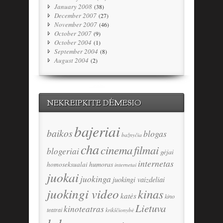
January 2008
(38)
December 2007
(27)
November 2007
(46)
October 2007
(9)
October 2004
(1)
September 2004
(8)
August 2004
(2)
NEKREIPKITE DĖMESIO
bajeriai
baikos
blogas
bažnyčia
cha
cinema
filmai
blogeriai
gėjai
internetas
humoras
homoseksualai
internetai
juokai
juokinga
juokingi vaizdeliai
juokingi video
kinas
katės
kino
Lietuva
kinoteatras
teatrai
krikščionybė