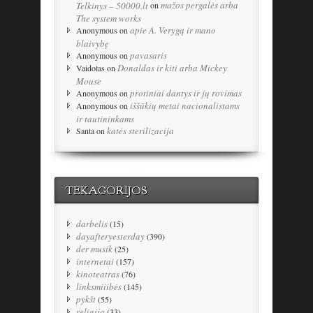
mažos pergalės arba
Telkinys – 50000.lt
on
The system works
apie A. Verygą ir mano
Anonymous
on
blaivybę
pavasaris
Anonymous
on
Donaldas ir kiti arba Mickey
Vaidotas
on
Mouse
protiniai dantys ir jų rovimas
Anonymous
on
iššūkių metai nacionalistams
Anonymous
on
ir tautininkams
katės sterilizacija
Santa
on
TEKAGORIJOS
darbelis
(15)
dayafteryesterday
(390)
der musik
(25)
internetai
(157)
kinoteatras
(76)
linksmiiibės
(145)
pykšt
(55)
religija
(33)