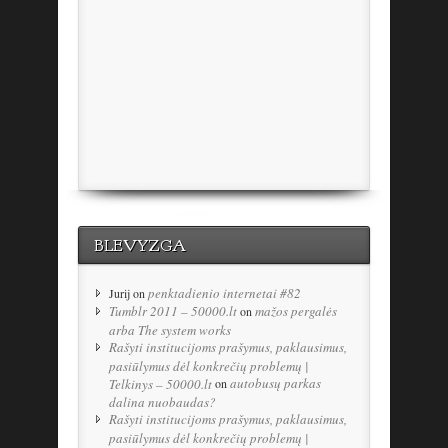
BLEVYZGA
penktadienio internetai #82
Jurij
on
Tumblr 2011 – 50000.lt
mažos pergalės
on
arba The system works
Rašyti institucijoms prašymus, paklausimus,
pasiūlymus dėl konkrečių problemų |
autobusų parkas
Telkinys – 50000.lt
on
dalina nuobaudas?
Rašyti institucijoms prašymus, paklausimus,
pasiūlymus dėl konkrečių problemų |