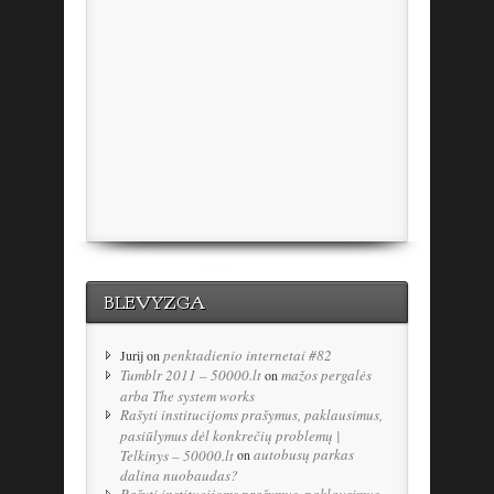
BLEVYZGA
penktadienio internetai #82
Jurij
on
Tumblr 2011 – 50000.lt
mažos pergalės
on
arba The system works
Rašyti institucijoms prašymus, paklausimus,
pasiūlymus dėl konkrečių problemų |
autobusų parkas
Telkinys – 50000.lt
on
dalina nuobaudas?