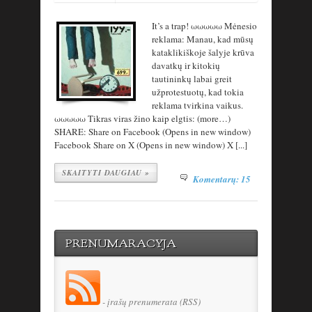
It’s a trap! ωωωωω Mėnesio
reklama: Manau, kad mūsų
kataklikiškoje šalyje krūva
davatkų ir kitokių
tautininkų labai greit
užprotestuotų, kad tokia
reklama tvirkina vaikus.
ωωωωω Tikras viras žino kaip elgtis: (more…)
SHARE: Share on Facebook (Opens in new window)
Facebook Share on X (Opens in new window) X [...]
SKAITYTI DAUGIAU »
Komentarų: 15
PRENUMARACYJA
- įrašų prenumerata (RSS)