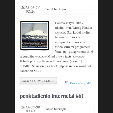
2013-08-23
buržujus
Parašė
02:20
Galima sakyti, 100%
tiksliai: (via Wrong Hands)
ωωωωω Štai kodėl myliu
internetus: Dar vis
nesuprantantiems – šie
video kuriami programėle
Vine, jų ilgis apribotas iki 6
sekundžių. ωωωωω Mind blown facts: ωωωωω
Tobula push-up liemenėlių reklama: (more…)
SHARE: Share on Facebook (Opens in new window)
Facebook S [...]
SKAITYTI DAUGIAU »
Komentarų: 42
penktadienio internetai #61
2013-08-09
buržujus
Parašė
03:03