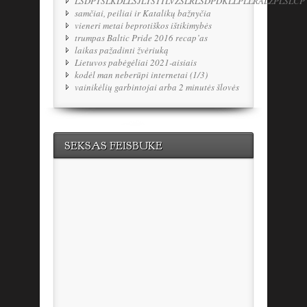
LSDPTSLKDLLSJLTSTTLVŽSLRLSDPDKLLPLLRALŽPLSLCP
samčiai, peiliai ir Katalikų bažnyčia
vieneri metai beprotiškos ištikimybės
trumpas Baltic Pride 2016 recap’as
laikas pažadinti žvėriuką
Lietuvos pabėgėliai 2021-aisiais
kodėl man neberūpi internetai (1/3)
vainikėlių garbintojai arba 2 minutės šlovės
SEKSAS FEISBUKE