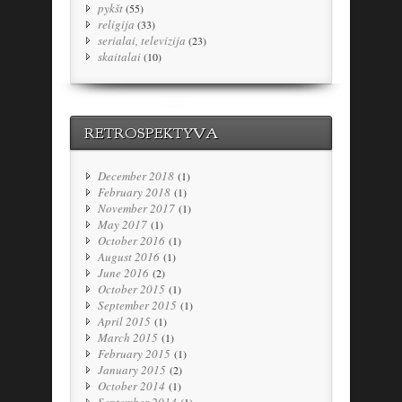
pykšt
(55)
religija
(33)
serialai, televizija
(23)
skaitalai
(10)
RETROSPEKTYVA
December 2018
(1)
February 2018
(1)
November 2017
(1)
May 2017
(1)
October 2016
(1)
August 2016
(1)
June 2016
(2)
October 2015
(1)
September 2015
(1)
April 2015
(1)
March 2015
(1)
February 2015
(1)
January 2015
(2)
October 2014
(1)