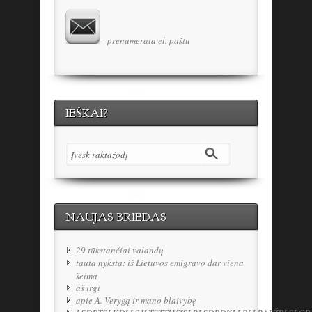
- prenumerata el. paštu
IEŠKAI?
NAUJAS BRIEDAS
29 tūkstančiai valandų
tauta nyksta: iš Lietuvos emigravo dar viena
šeima
aš irgi
apie A. Verygą ir mano blaivybę