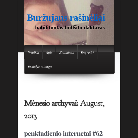
Buržujaus rašinėliai
habilituotas bullšito daktaras
Pradžia
Apie
Kontaktas
Engrish?
Pasiūlyk mitingą
Mėnesio archyvai:
August,
2013
penktadienio internetai #62