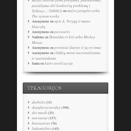
Rašyti institucijoms prašymus, paklausimus,
pasiūlymus dėl konkrečių problemų |
mažos pergalės arba
Telkinys – 50000.lt
on
The system works
apie A. Verygą ir mano
Anonymous
on
blaivybę
pavasaris
Anonymous
on
Donaldas ir kiti arba Mickey
Vaidotas
on
Mouse
protiniai dantys ir jų rovimas
Anonymous
on
iššūkių metai nacionalistams
Anonymous
on
ir tautininkams
katės sterilizacija
Santa
on
TEKAGORIJOS
darbelis
(15)
dayafteryesterday
(390)
der musik
(25)
internetai
(157)
kinoteatras
(76)
linksmiiibės
(145)