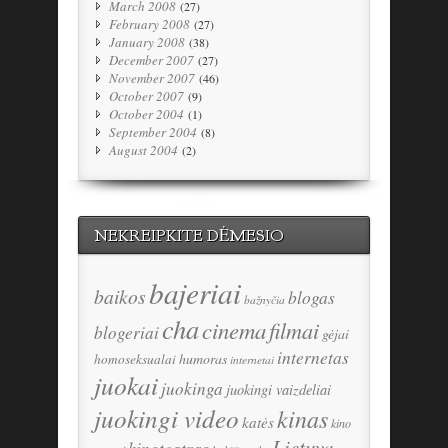
March 2008
(27)
February 2008
(27)
January 2008
(38)
December 2007
(27)
November 2007
(46)
October 2007
(9)
October 2004
(1)
September 2004
(8)
August 2004
(2)
NEKREIPKITE DĖMESIO
bajeriai
baikos
blogas
bažnyčia
cha
cinema
filmai
blogeriai
gėjai
internetas
humoras
homoseksualai
internetai
juokai
juokinga
juokingi vaizdeliai
juokingi video
kinas
katės
kino
Lietuva