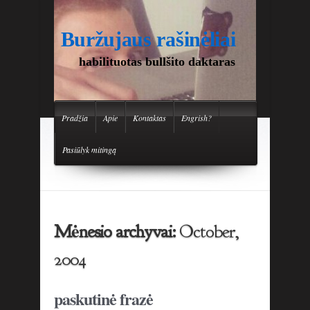
Buržujaus rašinėliai
habilituotas bullšito daktaras
Pradžia
Apie
Kontaktas
Engrish?
Pasiūlyk mitingą
Mėnesio archyvai:
October,
2004
paskutinė frazė