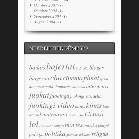
October 2007
(9)
October 2004
(1)
September 2004
(8)
August 2004
(2)
NEKREIPKITE DĖMESIO
bajeriai
baikos
blogas
bažnyčia
cha
cinema
filmai
blogeriai
gėjai
internetas
humoras
homoseksualai
internetai
juokai
juokinga
juokingi vaizdeliai
juokingi video
kinas
katės
kino
Lietuva
kinoteatras
teatrai
krikščionybė
lol
movies
memai
muzika
pinigai
mitingas
politika
religija
policija
reklama
protestas