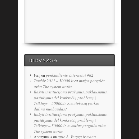
BLEVYZGA
penktadienio internetai #82
Jurij
on
Tumblr 2011 – 50000.lt
mažos pergalės
on
arba The system works
Rašyti institucijoms prašymus, paklausimus,
pasiūlymus dėl konkrečių problemų |
autobusų parkas
Telkinys – 50000.lt
on
dalina nuobaudas?
Rašyti institucijoms prašymus, paklausimus,
pasiūlymus dėl konkrečių problemų |
mažos pergalės arba
Telkinys – 50000.lt
on
The system works
apie A. Verygą ir mano
Anonymous
on