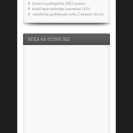
Lietuvos pabėgėliai 2021-aisiais
kodėl man neberūpi internetai (1/3)
vainikėlių garbintojai arba 2 minutės šlovės
SEKSAS FEISBUKE