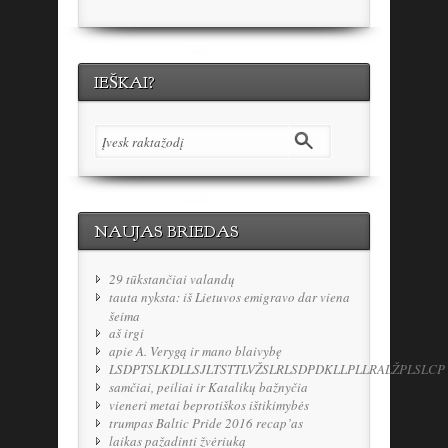
IEŠKAI?
NAUJAS BRIEDAS
29 tūkstančiai valandų
tauta nyksta: iš Lietuvos emigravo dar viena
šeima
aš irgi
apie A. Verygą ir mano blaivybę
LSDPTSLKDLLSJLTSTTLVŽSLRLSDPDKLLPLLRALŽPLSLCP
samčiai, peiliai ir Katalikų bažnyčia
vieneri metai beprotiškos ištikimybės
trumpas Baltic Pride 2016 recap’as
laikas pažadinti žvėriuką