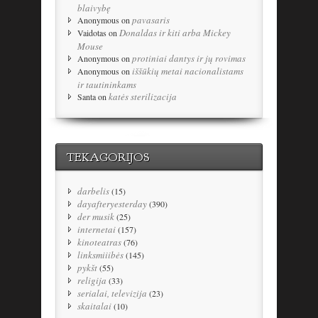
blaivybę
pavasaris
Anonymous
on
Donaldas ir kiti arba Mickey
Vaidotas
on
Mouse
protiniai dantys ir jų rovimas
Anonymous
on
iššūkių metai nacionalistams
Anonymous
on
ir tautininkams
katės sterilizacija
Santa
on
TEKAGORIJOS
darbelis
(15)
dayafteryesterday
(390)
der musik
(25)
internetai
(157)
kinoteatras
(76)
linksmiiibės
(145)
pykšt
(55)
religija
(33)
serialai, televizija
(23)
skaitalai
(10)