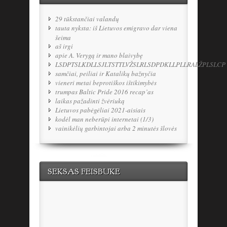
29 tūkstančiai valandų
tauta nyksta: iš Lietuvos emigravo dar viena
šeima
aš irgi
apie A. Verygą ir mano blaivybę
LSDPTSLKDLLSJLTSTTLVŽSLRLSDPDKLLPLLRALŽPLSLCP
samčiai, peiliai ir Katalikų bažnyčia
vieneri metai beprotiškos ištikimybės
trumpas Baltic Pride 2016 recap’as
laikas pažadinti žvėriuką
Lietuvos pabėgėliai 2021-aisiais
kodėl man neberūpi internetai (1/3)
vainikėlių garbintojai arba 2 minutės šlovės
SEKSAS FEISBUKE