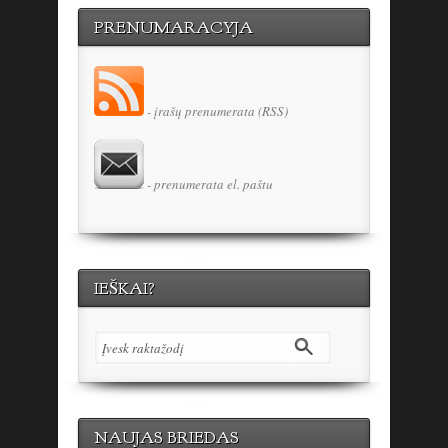
PRENUMARACYJA
- įrašų prenumerata (RSS)
- prenumerata el. paštu
IEŠKAI?
NAUJAS BRIEDAS