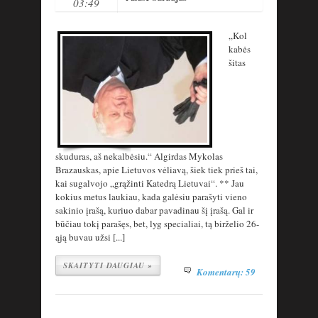
03:49
„Kol
kabės
šitas
skuduras, aš nekalbėsiu.“ Algirdas Mykolas
Brazauskas, apie Lietuvos vėliavą, šiek tiek prieš tai,
kai sugalvojo „grąžinti Katedrą Lietuvai“. ** Jau
kokius metus laukiau, kada galėsiu parašyti vieno
sakinio įrašą, kuriuo dabar pavadinau šį įrašą. Gal ir
būčiau tokį parašęs, bet, lyg specialiai, tą birželio 26-
ąją buvau užsi [...]
SKAITYTI DAUGIAU »
Komentarų: 59