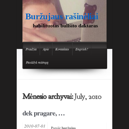
Buržujaus rašinėliai
habilituotas bullšito daktaras
Pradžia
Apie
Kontaktas
Engrish?
Pasiūlyk mitingą
Mėnesio archyvai:
July, 2010
dek pragare, …
2010-07-01
buržujus
Parašė