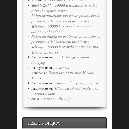
penktadienio internetai #82
Jurij
on
Tumblr 2011 – 50000.lt
mažos pergalės
on
arba The system works
Rašyti institucijoms prašymus, paklausimus,
pasiūlymus dėl konkrečių problemų |
autobusų parkas
Telkinys – 50000.lt
on
dalina nuobaudas?
Rašyti institucijoms prašymus, paklausimus,
pasiūlymus dėl konkrečių problemų |
mažos pergalės arba
Telkinys – 50000.lt
on
The system works
apie A. Verygą ir mano
Anonymous
on
blaivybę
pavasaris
Anonymous
on
Donaldas ir kiti arba Mickey
Vaidotas
on
Mouse
protiniai dantys ir jų rovimas
Anonymous
on
iššūkių metai nacionalistams
Anonymous
on
ir tautininkams
katės sterilizacija
Santa
on
TEKAGORIJOS