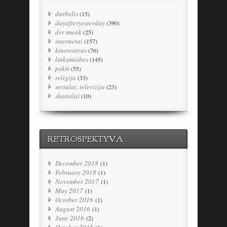
darbelis
(15)
dayafteryesterday
(390)
der musik
(25)
internetai
(157)
kinoteatras
(76)
linksmiiibės
(145)
pykšt
(55)
religija
(33)
serialai, televizija
(23)
skaitalai
(10)
RETROSPEKTYVA
December 2018
(1)
February 2018
(1)
November 2017
(1)
May 2017
(1)
October 2016
(1)
August 2016
(1)
June 2016
(2)