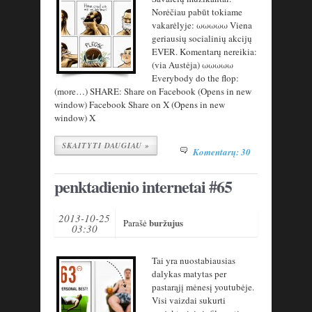
Norėčiau pabūt tokiame
vakarėlyje: ωωωωω Viena
geriausių socialinių akcijų
EVER. Komentarų nereikia:
(via Austėja) ωωωωω
Everybody do the flop:
(more…) SHARE: Share on Facebook (Opens in new
window) Facebook Share on X (Opens in new
window) X
SKAITYTI DAUGIAU »
Komentarų: 30
penktadienio internetai #65
2013-10-25
buržujus
Parašė
03:30
Tai yra nuostabiausias
dalykas matytas per
pastarąjį mėnesį youtubėje.
Visi vaizdai sukurti