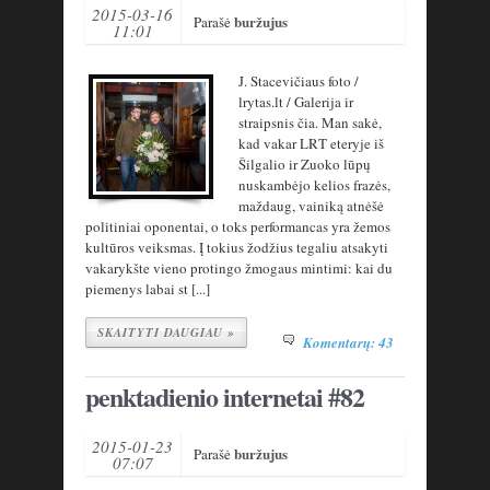
2015-03-16
buržujus
Parašė
11:01
J. Stacevičiaus foto /
lrytas.lt / Galerija ir
straipsnis čia. Man sakė,
kad vakar LRT eteryje iš
Šilgalio ir Zuoko lūpų
nuskambėjo kelios frazės,
maždaug, vainiką atnėšė
politiniai oponentai, o toks performancas yra žemos
kultūros veiksmas. Į tokius žodžius tegaliu atsakyti
vakarykšte vieno protingo žmogaus mintimi: kai du
piemenys labai st [...]
SKAITYTI DAUGIAU »
Komentarų: 43
penktadienio internetai #82
2015-01-23
buržujus
Parašė
07:07