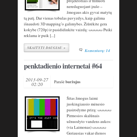
projektoriais ir filmuoti
neredaguojant įrašo –
žmogaus akis gyvai matytų
tą patį. Dar vienas tobulas pavyzdys, kaip galima
išnaudoti 3D mapping’o galimybes. Žiūrėkite gera
kokybe (720p) ir pasididinkite vaizdą: ωωωωω Puiki
reklama ir puik [...]
SKAITYTI DAUGIAU »
Komentarų: 14
penktadienio internetai #64
2013-09-27
buržujus
Parašė
02:20
Šitas žmogus laimi
juokingiausio mėnesio
pasirodymo prizą: ωωωωω
Pirmosios skalūnais
užnuodyto vandens aukos:
(via Laimonas) ωωωωω
Geriausias vakar dienos