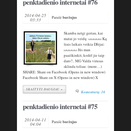
penktadienio internetai #76
2014-04-25
buržujus
Parašė
03:33
Skamba netgi geriau, kai
matai jo veidą: ωωωωω Ką
šiais laikais veikia DJėjai:
ωωωωω Jūs man
paaiškinkit, kodėl jie taip
daro?.. MG Valda virusas
sklinda toliau: (more…)
SHARE: Share on Facebook (Opens in new window)
Facebook Share on X (Opens in new window) X
SKAITYTI DAUGIAU »
Komentarų: 16
penktadienio internetai #75
2014-04-11
buržujus
Parašė
04:04