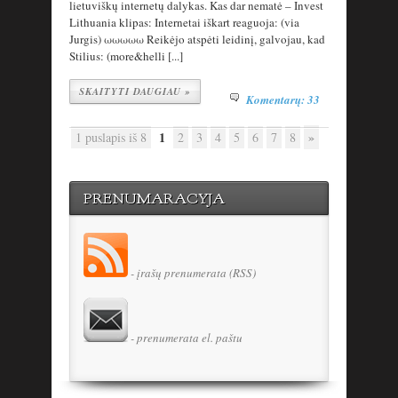
lietuviškų internetų dalykas. Kas dar nematė – Invest
Lithuania klipas: Internetai iškart reaguoja: (via
Jurgis) ωωωωω Reikėjo atspėti leidinį, galvojau, kad
Stilius: (more&helli [...]
SKAITYTI DAUGIAU »
Komentarų: 33
1
»
1 puslapis iš 8
2
3
4
5
6
7
8
PRENUMARACYJA
- įrašų prenumerata (RSS)
- prenumerata el. paštu