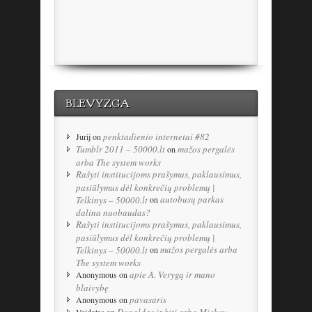
BLEVYZGA
penktadienio internetai #82
Jurij
on
Tumblr 2011 – 50000.lt
mažos pergalės
on
arba The system works
Rašyti institucijoms prašymus, paklausimus,
pasiūlymus dėl konkrečių problemų |
autobusų parkas
Telkinys – 50000.lt
on
dalina nuobaudas?
Rašyti institucijoms prašymus, paklausimus,
pasiūlymus dėl konkrečių problemų |
mažos pergalės arba
Telkinys – 50000.lt
on
The system works
apie A. Verygą ir mano
Anonymous
on
blaivybę
pavasaris
Anonymous
on