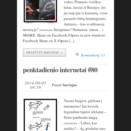
video. Pirmasis visiškas
hitas, tiesiai iš Rusijos: Jei
jie taip pat ir kariautų, visas
pasaulis būtų laimingesnis.
Antrasis – kas svarbiausia
moteryje? ωωωωω Sutapimas? Nemanau. (more…)
SHARE: Share on Facebook (Opens in new window)
Facebook Share on X (Opens [...]
SKAITYTI DAUGIAU »
Komentarų: 11
penktadienio internetai #80
2014-09-05
buržujus
Parašė
04:59
Vasara baigėsi, grįžtam į
internetus! Jau beveik
legendine tapusi reklama –
Selas parduoda magą:
ωωωωω – Labas, kas
nutiko? – Aj, pizdulei nuo