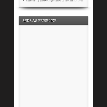
vainikėlių garbintojai arba 2 minutės šlovės
SEKSAS FEISBUKE