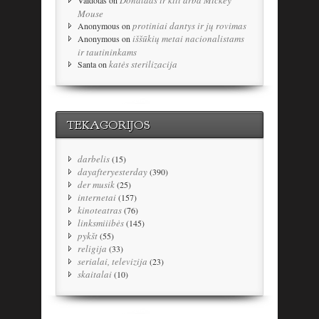
Donaldas ir kiti arba Mickey
Vaidotas
on
Mouse
protiniai dantys ir jų rovimas
Anonymous
on
iššūkių metai nacionalistams
Anonymous
on
ir tautininkams
katės sterilizacija
Santa
on
TEKAGORIJOS
darbelis
(15)
dayafteryesterday
(390)
der musik
(25)
internetai
(157)
kinoteatras
(76)
linksmiiibės
(145)
pykšt
(55)
religija
(33)
serialai, televizija
(23)
skaitalai
(10)