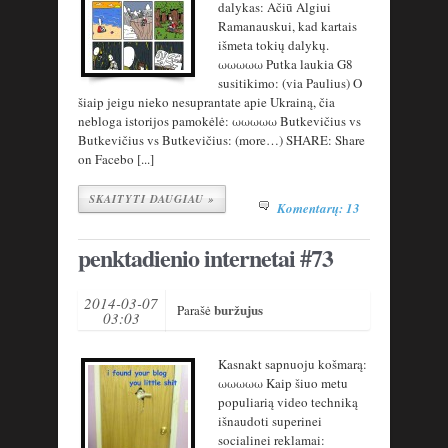
dalykas: Ačiū Algiui
Ramanauskui, kad kartais
išmeta tokių dalykų.
ωωωωω Putka laukia G8
susitikimo: (via Paulius) O
šiaip jeigu nieko nesuprantate apie Ukrainą, čia
nebloga istorijos pamokėlė: ωωωωω Butkevičius vs
Butkevičius vs Butkevičius: (more…) SHARE: Share
on Facebo [...]
SKAITYTI DAUGIAU »
Komentarų: 13
penktadienio internetai #73
2014-03-07
buržujus
Parašė
03:03
Kasnakt sapnuoju košmarą:
ωωωωω Kaip šiuo metu
populiarią video techniką
išnaudoti superinei
socialinei reklamai: