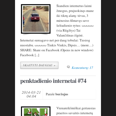
Šiandien internetus laimi
žmogus, prajuokinęs mane
iki tikrų ašarų: tėvas, 3
mėnesius filmavęs savo
šeštadienio rytus: ωωωωω
(via Rūgžtys) Tai
Valančiūnas išgėrė.
Internetai sureagavo net per daug tobulai: Tiesiog
nuostabu. ωωωωω Tinkis Vinkis, Dipsis… (more…)
SHARE: Share on Facebook (Opens in new window)
Facebook [...]
SKAITYTI DAUGIAU »
Komentarų: 17
penktadienio internetai #74
2014-03-21
buržujus
Parašė
04:04
Vienareikšmiškai geriausias
praeitos savaitės internetų