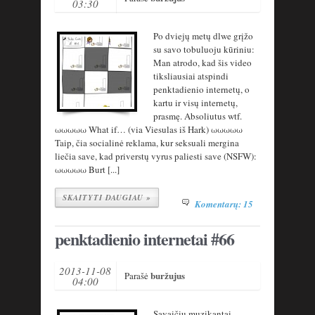
03:30
Po dviejų metų dlwe grįžo
su savo tobuluoju kūriniu:
Man atrodo, kad šis video
tiksliausiai atspindi
penktadienio internetų, o
kartu ir visų internetų,
prasmę. Absoliutus wtf.
ωωωωω What if… (via Viesulas iš Hark) ωωωωω
Taip, čia socialinė reklama, kur seksuali mergina
liečia save, kad priverstų vyrus paliesti save (NSFW):
ωωωωω Burt [...]
SKAITYTI DAUGIAU »
Komentarų: 15
penktadienio internetai #66
2013-11-08
buržujus
Parašė
04:00
Savaičių muzikantai.