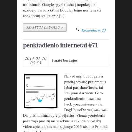
trolinimais, Google spyrė tiesiai į tarpukojį ir
užsidėjo vaivorykštinį Doodlą: Jeigu norite sekti
anekdotinį srautą apie [...]
SKAITYTI DAUGIAU »
Komentarų: 23
penktadienio internetai #71
2014-01-10
buržujus
Parašė
03:33
Na kadangi buvot geri ir
praeitą savaitę pinternetus
labai pasishare’inote, tai
štai jums dar vieni. Gero
penktadienio! ωωωωω
Fuck you, universe: (via
DogHouseDiaries) ωωωωω
Dar prisiminimai apie praėjusius. Vienas youtuberis
pakartoja praeitų metų sėkmę ir sukuria nuostabų
video apie tai, kas mus sujungė 2013-aisiais: Priminė