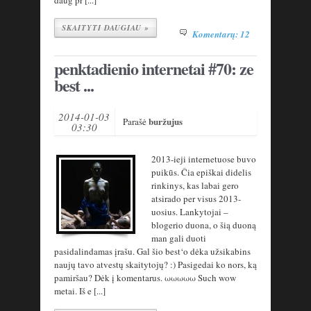
daug pr [...]
SKAITYTI DAUGIAU »
Komentarų: 12
penktadienio internetai #70: ze
best ...
2014-01-03
buržujus
Parašė
03:30
2013-ieji internetuose buvo
puikūs. Čia epiškai didelis
rinkinys, kas labai gero
atsirado per visus 2013-
uosius. Lankytojai –
blogerio duona, o šią duoną
man gali duoti
pasidalindamas įrašu. Gal šio best‘o dėka užsikabins
naujų tavo atvestų skaitytojų? :) Pasigedai ko nors, ką
pamiršau? Dėk į komentarus. ωωωωω Such wow
metai. Iš e [...]