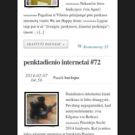
ωωωωω Nekenčiu šitos
funkcijos: (via Agnė)
ωωωωω Pagaliau ir Vilnius prisijungė prie puikaus
internetų viralo We are Happy from: ωωωωω Lygiai
taip pat ir aš “žvengiu, juokiuosi, žiauriai juokinga“:
(more…) [...]
SKAITYTI DAUGIAU »
Komentarų: 22
penktadienio internetai #72
2014-02-07
buržujus
Parašė
04:59
Šiandienos internetus laimi
meškino ir liūto draugystė.
Per daug nepagarsinkit, kad
netrystelėtumėte: (via
Edgaras via Betkas)
ωωωωω Prasidėjo Sochi
2014 žaidynės. Kol įvairios
šalys užsiėmė aprangos ar kitokiais Rusijos