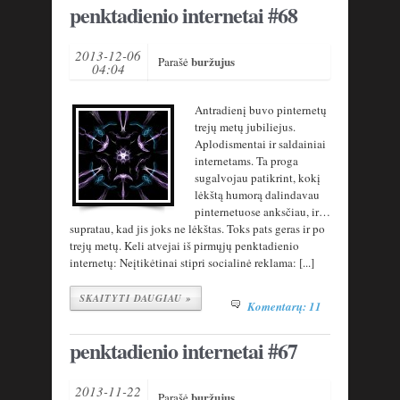
penktadienio internetai #68
2013-12-06
buržujus
Parašė
04:04
Antradienį buvo pinternetų
trejų metų jubiliejus.
Aplodismentai ir saldainiai
internetams. Ta proga
sugalvojau patikrint, kokį
lėkštą humorą dalindavau
pinternetuose anksčiau, ir…
supratau, kad jis joks ne lėkštas. Toks pats geras ir po
trejų metų. Keli atvejai iš pirmųjų penktadienio
internetų: Neįtikėtinai stipri socialinė reklama: [...]
SKAITYTI DAUGIAU »
Komentarų: 11
penktadienio internetai #67
2013-11-22
buržujus
Parašė