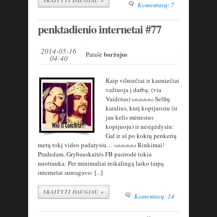
SKAITYTI DAUGIAU »
Komentarų: 7
penktadienio internetai #77
2014-05-16
buržujus
Parašė
04:40
Kaip vilniečiai ir kauniečiai
važiuoja į darbą: (via
Vaidotas) ωωωωω Selfių
karalius, kurį kopijuosiu (ir
jau kelis mėnesius
kopijuoju) ir nesigėdysiu:
Gal ir aš po kokių penkerių
metų tokį video padarysiu… ωωωωω Rinkimai!
Pradedam. Grybauskaitės FB pasirodė tokia
nuotrauka: Per minimaliai reikalingą laiko tarpą
internetai sureagavo: [...]
SKAITYTI DAUGIAU »
Komentarų: 24