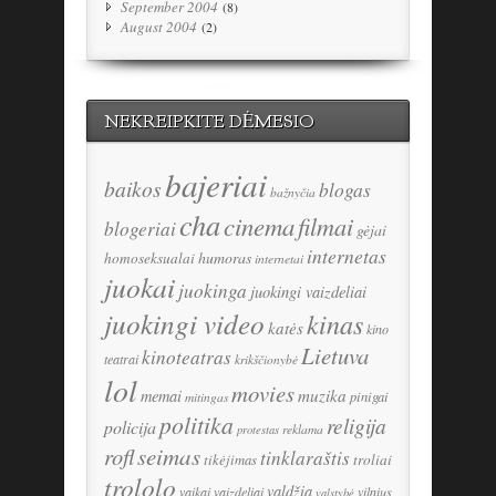
September 2004
(8)
August 2004
(2)
NEKREIPKITE DĖMESIO
bajeriai
baikos
blogas
bažnyčia
cha
cinema
filmai
blogeriai
gėjai
internetas
humoras
homoseksualai
internetai
juokai
juokinga
juokingi vaizdeliai
juokingi video
kinas
katės
kino
Lietuva
kinoteatras
teatrai
krikščionybė
lol
movies
memai
muzika
pinigai
mitingas
politika
religija
policija
reklama
protestas
seimas
rofl
tinklaraštis
tikėjimas
troliai
trololo
valdžia
vaikai
vaizdeliai
vilnius
valstybė