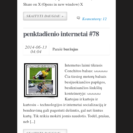
Share on X (Opens in new window) X
SKAITYTI DAUGIAU »
Komentarų: 12
penktadienio internetai #78
2014-06-13
buržujus
Parašė
04:04
Internetus laimi tikrasis
Conchitos balsas: ωωωωω
Čia tiesiog moterų balsais
besijuokiančios papūgos,
besiknisančios šiukšlių
konteineryje: ωωωωω
Kartojau ir kartoju ir
kartosiu – technologijos ir internetai socializaciją ir
bendravimą gali pagerinti dešimtis, gal net šimtus
kartų. Tik reikia mokėti jomis naudotis. Todėl, prašau,
neb [...]