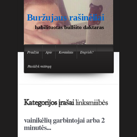
Buržujaus rašinėliai
habilituotas bullšito daktaras
Pradžia
Apie
Kontaktas
Engrish?
Pasiūlyk mitingą
Kategorijos įrašai
linksmiiibės
vainikėlių garbintojai arba 2
minutės...