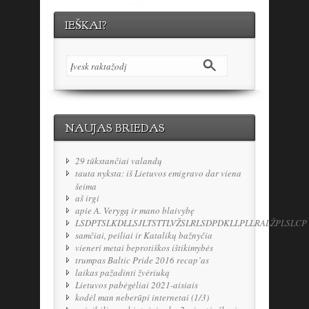
IEŠKAI?
NAUJAS BRIEDAS
29 tūkstančiai valandų
tauta nyksta: iš Lietuvos emigravo dar viena
šeima
aš irgi
apie A. Verygą ir mano blaivybę
LSDPTSLKDLLSJLTSTTLVŽSLRLSDPDKLLPLLRALŽPLSLCP
samčiai, peiliai ir Katalikų bažnyčia
vieneri metai beprotiškos ištikimybės
trumpas Baltic Pride 2016 recap’as
laikas pažadinti žvėriuką
Lietuvos pabėgėliai 2021-aisiais
kodėl man neberūpi internetai (1/3)