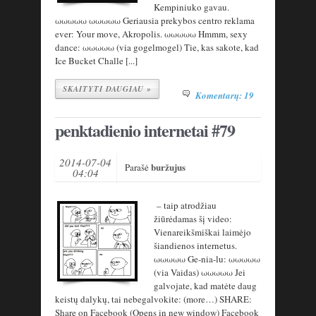
Kempiniuko gavau.
ωωωωω ωωωωω Geriausia prekybos centro reklama
ever: Your move, Akropolis. ωωωωω Hmmm, sexy
dance: ωωωωω (via gogelmogel) Tie, kas sakote, kad
Ice Bucket Challe [...]
SKAITYTI DAUGIAU »
Komentarų: 19
penktadienio internetai #79
2014-07-04
buržujus
Parašė
04:04
– taip atrodžiau
žiūrėdamas šį video:
Vienareikšmiškai laimėjo
šiandienos internetus.
ωωωωω Ge-nia-lu: ωωωωω
(via Vaidas) ωωωωω Jei
galvojate, kad matėte daug
keistų dalykų, tai nebegalvokite: (more…) SHARE:
Share on Facebook (Opens in new window) Facebook