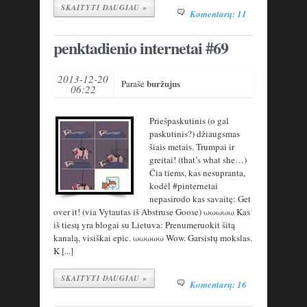
SKAITYTI DAUGIAU »
Komentarų: 11
penktadienio internetai #69
2013-12-20
buržujus
Parašė
06:22
Priešpaskutinis (o gal
paskutinis?) džiaugsmas
šiais metais. Trumpai ir
greitai! (that’s what she…)
Čia tiems, kas nesupranta,
kodėl #pinternetai
nepasirodo kas savaitę: Get
over it! (via Vytautas iš Abstruse Goose) ωωωωω Kas
iš tiesų yra blogai su Lietuva: Prenumeruokit šitą
kanalą, visiškai epic. ωωωωω Wow. Garsistų mokslas.
K [...]
SKAITYTI DAUGIAU »
Komentarų: 16