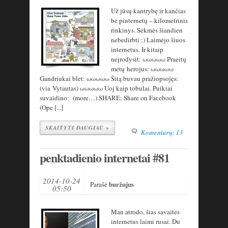
Už jūsų kantrybę ir kančias
be pinternetų – kilometrinis
rinkinys. Sėkmės šiandien
nebedirbti :) Laimėjo šiuos
internetus. Ir kitaip
neįrodysit: ωωωωω Praeitų
metų herojus: ωωωωω
Gandriukai blet: ωωωωω Šitą buvau pražiopsojęs:
(via Vytautas) ωωωωω Uoj kaip tobulai. Puikiai
suvaidino: (more…) SHARE: Share on Facebook
(Ope [...]
SKAITYTI DAUGIAU »
Komentarų: 13
penktadienio internetai #81
2014-10-24
buržujus
Parašė
05:50
Man atrodo, šias savaites
internetus laimi rusai. Du