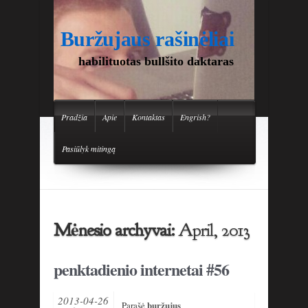
Buržujaus rašinėliai
habilituotas bullšito daktaras
Pradžia
Apie
Kontaktas
Engrish?
Pasiūlyk mitingą
Mėnesio archyvai:
April, 2013
penktadienio internetai #56
2013-04-26
buržujus
Parašė