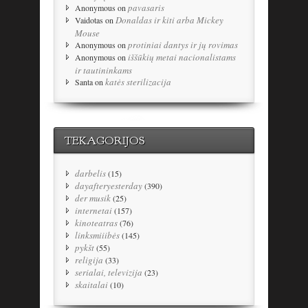
pavasaris
Anonymous
on
Donaldas ir kiti arba Mickey
Vaidotas
on
Mouse
protiniai dantys ir jų rovimas
Anonymous
on
iššūkių metai nacionalistams
Anonymous
on
ir tautininkams
katės sterilizacija
Santa
on
TEKAGORIJOS
darbelis
(15)
dayafteryesterday
(390)
der musik
(25)
internetai
(157)
kinoteatras
(76)
linksmiiibės
(145)
pykšt
(55)
religija
(33)
serialai, televizija
(23)
skaitalai
(10)