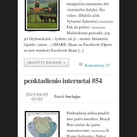
trumpučius internetus dėl
vienintelio dalyko. Šio
video: (Didelis ačiū
Vytautui Šalteniui) ωωωωω
Fuk da police: ωωωωω
Maldeikienė pasisakė, jog
jei Grybauskaitė – lyderis, tai ji – ruonis. Internetai
išgirdo: (more…) SHARE: Share on Facebook (Opens
in new window) Facebook Share [...]
SKAITYTI DAUGIAU »
Komentarų: 37
penktadienio internetai #54
2013-04-05
buržujus
Parašė
03:03
Penktadienį reikia pradėti
nuo geros muzikos. Beach
Boys įrašas iki garso
sumontavimo: ωωωωω Iš
Romo Sadausko: Dabar