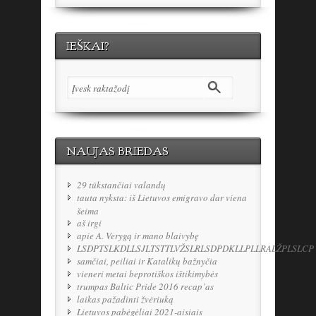
IEŠKAI?
NAUJAS BRIEDAS
29 tūkstančiai valandų
tauta nyksta: iš Lietuvos emigravo dar viena
šeima
aš irgi
apie A. Verygą ir mano blaivybę
LSDPTSLKDLLSJLTSTTLVŽSLRLSDPDKLLPLLRALŽPLSLCP
samčiai, peiliai ir Katalikų bažnyčia
vieneri metai beprotiškos ištikimybės
trumpas Baltic Pride 2016 recap’as
laikas pažadinti žvėriuką
Lietuvos pabėgėliai 2021-aisiais