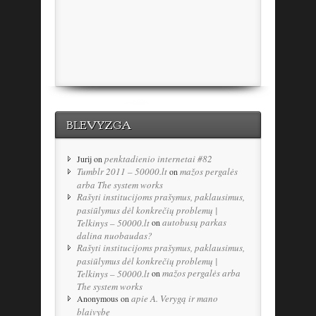
BLEVYZGA
penktadienio internetai #82
Jurij
on
Tumblr 2011 – 50000.lt
mažos pergalės
on
arba The system works
Rašyti institucijoms prašymus, paklausimus,
pasiūlymus dėl konkrečių problemų |
autobusų parkas
Telkinys – 50000.lt
on
dalina nuobaudas?
Rašyti institucijoms prašymus, paklausimus,
pasiūlymus dėl konkrečių problemų |
mažos pergalės arba
Telkinys – 50000.lt
on
The system works
apie A. Verygą ir mano
Anonymous
on
blaivybę