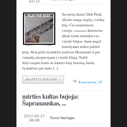
03:33
Savaičių daina! Daft Punk
išleido naują singlą, visišką
hitą. Čia neretušuota
versija: ωωωωω Internetus
šįkart laimi interaktyvus
vaizdo klipas. Jame pagal
nurodymus reikia judinti
pelę. Jūsų pelės žymeklio judesiai fiksuojami ir per
valandą integruojami į vaizdo klipą. Todėl
dalyvaujate kartu su šimtais kitų žmonių, kurių
žymeklius jau mato [...]
SKAITYTI DAUGIAU »
Komentarų: 29
mirties kultas bujoja:
Šapranauskas, ...
2013-04-23
buržujus
Parašė
06:06