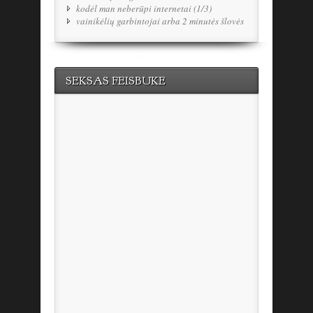
kodėl man neberūpi internetai (1/3)
vainikėlių garbintojai arba 2 minutės šlovės
SEKSAS FEISBUKE