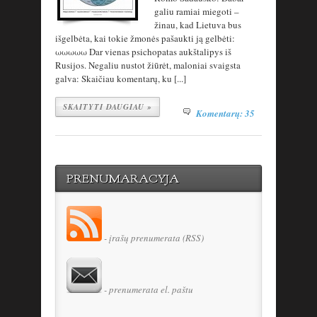
galiu ramiai miegoti –
žinau, kad Lietuva bus
išgelbėta, kai tokie žmonės pašaukti ją gelbėti:
ωωωωω Dar vienas psichopatas aukštalipys iš
Rusijos. Negaliu nustot žiūrėt, maloniai svaigsta
galva: Skaičiau komentarų, ku [...]
SKAITYTI DAUGIAU »
Komentarų: 35
PRENUMARACYJA
- įrašų prenumerata (RSS)
- prenumerata el. paštu