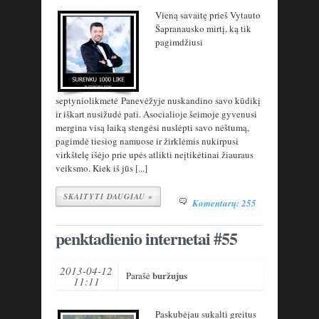
Vieną savaitę prieš Vytauto
Šapranausko mirtį, ką tik
pagimdžiusi
septyniolikmetė Panevėžyje nuskandino savo kūdikį
ir iškart nusižudė pati. Asocialioje šeimoje gyvenusi
mergina visą laiką stengėsi nuslėpti savo nėštumą,
pagimdė tiesiog namuose ir žirklėmis nukirpusi
virkštelę išėjo prie upės atlikti neįtikėtinai žiauraus
veiksmo. Kiek iš jūs [...]
SKAITYTI DAUGIAU »
Komentarų: 255
penktadienio internetai #55
2013-04-12
buržujus
Parašė
11:11
Paskubėjau sukalti greitus