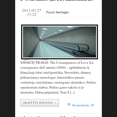
2011-03-27
buržujus
Parašė
15:22
SAVAIČIŲ FILMAS: The Consequences of Love (Le
conseguenze dell’amore) (2004) – apibūdinsiu šį
filmą kaip labai inteligentišką. Nuostabūs, dėmesį
prikaustantys monologai, fantastiškos pauzės
vaidyboje, nutylėjimai, sustingimo akimirkos. Puikus
operatoriaus darbas. Puikus garso takelis ir jo
montažas. Dabar pripažįstu, Toni S [...]
SKAITYTI DAUGIAU »
Komentarų: 20