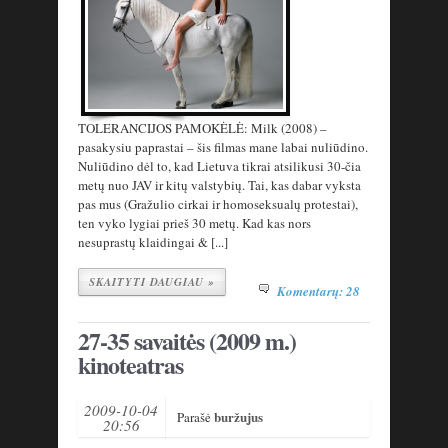
TOLERANCIJOS PAMOKĖLĖ: Milk (2008) –
pasakysiu paprastai – šis filmas mane labai nuliūdino.
Nuliūdino dėl to, kad Lietuva tikrai atsilikusi 30-čia
metų nuo JAV ir kitų valstybių. Tai, kas dabar vyksta
pas mus (Gražulio cirkai ir homoseksualų protestai),
ten vyko lygiai prieš 30 metų. Kad kas nors
nesuprastų klaidingai & [...]
SKAITYTI DAUGIAU »
Komentarų: 28
27-35 savaitės (2009 m.)
kinoteatras
2009-10-04
buržujus
Parašė
20:56