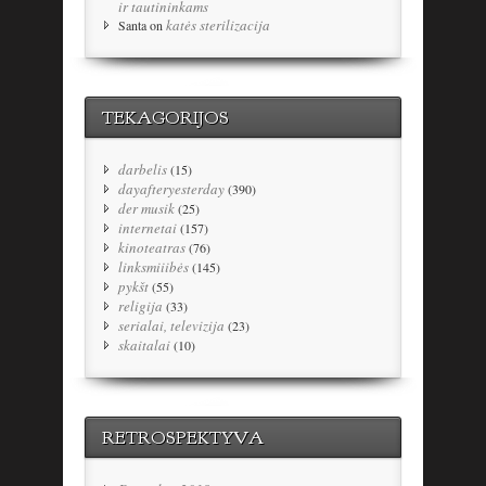
ir tautininkams
katės sterilizacija
Santa
on
TEKAGORIJOS
darbelis
(15)
dayafteryesterday
(390)
der musik
(25)
internetai
(157)
kinoteatras
(76)
linksmiiibės
(145)
pykšt
(55)
religija
(33)
serialai, televizija
(23)
skaitalai
(10)
RETROSPEKTYVA