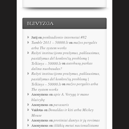
BLEVYZGA
penktadienio internetai #82
Jurij
on
Tumblr 2011 – 50000.lt
mažos pergalės
on
arba The system works
Rašyti institucijoms prašymus, paklausimus,
pasiūlymus dėl konkrečių problemų |
autobusų parkas
Telkinys – 50000.lt
on
dalina nuobaudas?
Rašyti institucijoms prašymus, paklausimus,
pasiūlymus dėl konkrečių problemų |
mažos pergalės arba
Telkinys – 50000.lt
on
The system works
apie A. Verygą ir mano
Anonymous
on
blaivybę
pavasaris
Anonymous
on
Donaldas ir kiti arba Mickey
Vaidotas
on
Mouse
protiniai dantys ir jų rovimas
Anonymous
on
iššūkių metai nacionalistams
Anonymous
on