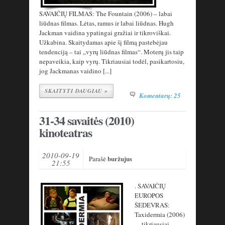
SAVAIČIŲ FILMAS: The Fountain (2006) – labai
liūdnas filmas. Lėtas, ramus ir labai liūdnas. Hugh
Jackman vaidina ypatingai gražiai ir tikroviškai.
Užkabina. Skaitydamas apie šį filmą pastebėjau
tendenciją – tai „vyrų liūdnas filmas“. Moterų jis taip
nepaveikia, kaip vyrų. Tikriausiai todėl, pasikartosiu,
jog Jackmanas vaidino [...]
SKAITYTI DAUGIAU »
Komentarų: 25
31-34 savaitės (2010)
kinoteatras
2010-09-19
buržujus
Parašė
21:55
. SAVAIČIŲ
EUROPOS
ŠEDEVRAS:
Taxidermia (2006)
– tikriausiai