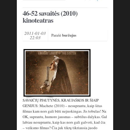
46-52 savaitės (2010)
kinoteatras
2011-01-03
buržujus
Parašė
22:03
SAVAIČIŲ PJAUTYNĖS, KRAUJAŠKOS IR ŠIAIP
GENIJUS: Machete (2010) – nesuprantu, kaip šitas
filmas kam nors gali būti nejuokingas. Jis tobulas! Na
OK, suprantu, humoro jausmas – subtilus dalykas. Gal
labiau nesuprantu, kaip kas nors gali galvoti, kad čia
– veiksmo filmas? Čia juk tikrų tikriausia juodo