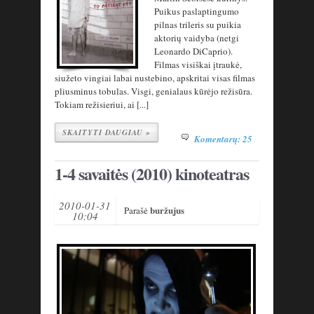
Puikus paslaptingumo
pilnas trileris su puikia
aktorių vaidyba (netgi
Leonardo DiCaprio).
Filmas visiškai įtraukė,
siužeto vingiai labai nustebino, apskritai visas filmas
pliusminus tobulas. Visgi, genialaus kūrėjo režisūra.
Tokiam režisieriui, ai [...]
SKAITYTI DAUGIAU »
Komentarų: 25
1-4 savaitės (2010) kinoteatras
2010-01-31
buržujus
Parašė
10:04