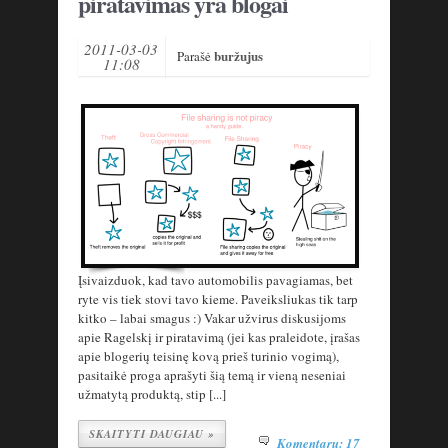
piratavimas yra blogai
2011-03-03
buržujus
Parašė
11:08
Įsivaizduok, kad tavo automobilis pavagiamas, bet
ryte vis tiek stovi tavo kieme. Paveiksliukas tik tarp
kitko – labai smagus :) Vakar užvirus diskusijoms
apie Ragelskį ir piratavimą (jei kas praleidote, įrašas
apie blogerių teisinę kovą prieš turinio vogimą),
pasitaikė proga aprašyti šią temą ir vieną neseniai
užmatytą produktą, stip [...]
SKAITYTI DAUGIAU »
Komentarų: 17