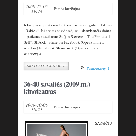
2009-12-05
buržujus
Parašė
19:34
Ir tuo pačiu puiki nuotaikos dozė savaitgaliui: Filmas
„Babies“. Jei atsiras susidomėjusių skambančia daina
– puikaus muzikanto Sufjan Stevens „The Perpetual
Self“. SHARE: Share on Facebook (Opens in new
window) Facebook Share on X (Opens in new
window) X
SKAITYTI DAUGIAU »
Komentarų: 3
36-40 savaitės (2009 m.)
kinoteatras
2009-10-05
buržujus
Parašė
18:21
SAVAIČIŲ