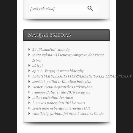
NAUJAS BRIEDAS
29 tūkstančiai valandų
tauta nyksta: iš Lietuvos emigravo dar viena
šeima
aš irgi
apie A. Verygą ir mano blaivybę
LSDPTSLKDLLSJLTSTTLVŽSLRLSDPDKLLPLLRALŽPLSLCP
samčiai, peiliai ir Katalikų bažnyčia
vieneri metai beprotiškos ištikimybės
trumpas Baltic Pride 2016 recap’as
laikas pažadinti žvėriuką
Lietuvos pabėgėliai 2021-aisiais
kodėl man neberūpi internetai (1/3)
vainikėlių garbintojai arba 2 minutės šlovės