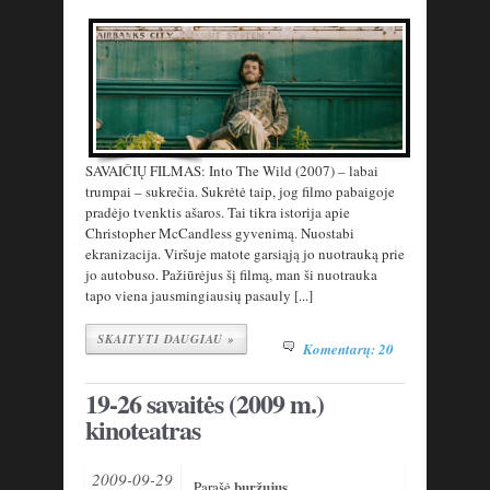
SAVAIČIŲ FILMAS: Into The Wild (2007) – labai
trumpai – sukrečia. Sukrėtė taip, jog filmo pabaigoje
pradėjo tvenktis ašaros. Tai tikra istorija apie
Christopher McCandless gyvenimą. Nuostabi
ekranizacija. Viršuje matote garsiąją jo nuotrauką prie
jo autobuso. Pažiūrėjus šį filmą, man ši nuotrauka
tapo viena jausmingiausių pasauly [...]
SKAITYTI DAUGIAU »
Komentarų: 20
19-26 savaitės (2009 m.)
kinoteatras
2009-09-29
buržujus
Parašė