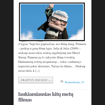
4 lygiai. Taip bus paprasčiau, nes filmų daug. Pirmasis
– puikių ir gerų filmų lygis. Julie & Julia (2009) –
niekaip nesuvokiu, kokių sugebėjimų turi Meryl
Streep. Pamenu ją iš vaikystės filmų (visokių
Dalmantinų ir kitų nesąmonių) – tokie vaidmenys
nepuošia jokio aktoriaus. Tačiau šis filmas… Niekaip
nesuvokiu, k [...]
SKAITYTI DAUGIAU »
Komentarų: 21
laukiamiausias kitų metų
filmas