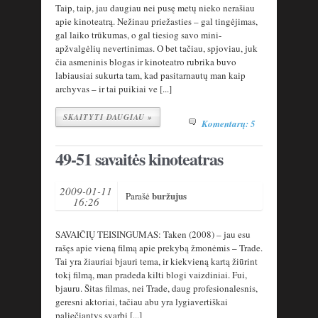
Taip, taip, jau daugiau nei pusę metų nieko nerašiau
apie kinoteatrą. Nežinau priežasties – gal tingėjimas,
gal laiko trūkumas, o gal tiesiog savo mini-
apžvalgėlių nevertinimas. O bet tačiau, spjoviau, juk
čia asmeninis blogas ir kinoteatro rubrika buvo
labiausiai sukurta tam, kad pasitarnautų man kaip
archyvas – ir tai puikiai ve [...]
SKAITYTI DAUGIAU »
Komentarų: 5
49-51 savaitės kinoteatras
2009-01-11
buržujus
Parašė
16:26
SAVAIČIŲ TEISINGUMAS: Taken (2008) – jau esu
rašęs apie vieną filmą apie prekybą žmonėmis – Trade.
Tai yra žiauriai bjauri tema, ir kiekvieną kartą žiūrint
tokį filmą, man pradeda kilti blogi vaizdiniai. Fui,
bjauru. Šitas filmas, nei Trade, daug profesionalesnis,
geresni aktoriai, tačiau abu yra lygiavertiškai
paliečiantys svarbi [...]