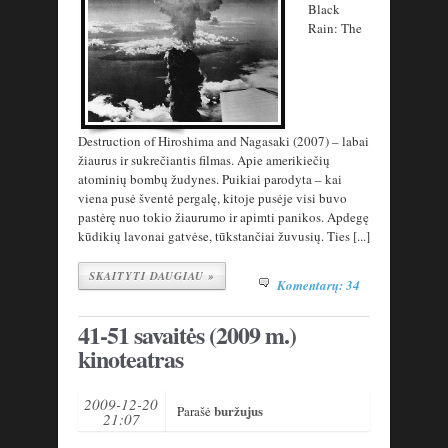
Black
Rain: The
Destruction of Hiroshima and Nagasaki (2007) – labai
žiaurus ir sukrečiantis filmas. Apie amerikiečių
atominių bombų žudynes. Puikiai parodyta – kai
viena pusė šventė pergalę, kitoje pusėje visi buvo
pastėrę nuo tokio žiaurumo ir apimti panikos. Apdegę
kūdikių lavonai gatvėse, tūkstančiai žuvusių. Ties [...]
SKAITYTI DAUGIAU »
Komentarų: 34
41-51 savaitės (2009 m.)
kinoteatras
2009-12-20
buržujus
Parašė
21:07