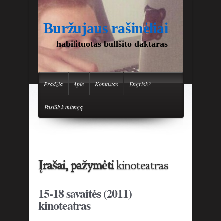
Buržujaus rašinėliai
habilituotas bullšito daktaras
Pradžia
Apie
Kontaktas
Engrish?
Pasiūlyk mitingą
Įrašai, pažymėti
kinoteatras
15-18 savaitės (2011)
kinoteatras