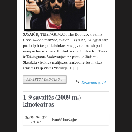
SAVAIČIŲ TEISINGUMAS: The Boondock Saints
(1999) – ooo mamyte, svajonių vyrai! :) Aš lygiai taip
pat kaip ir tas policininkas, visą gyvenimą slaptai
norėjau tuo užsiimti. Broliukai šventuoliai tiki Tiesa
ir Teisingumu. Vadovaujasi ne protu, o širdimi.
Skerdžia visokius mafijozus, narkodilerius ir kitas
atmatas kaip vištas vištidėje. T [...]
SKAITYTI DAUGIAU »
Komentarų: 14
1-9 savaitės (2009 m.)
kinoteatras
2009-09-27
buržujus
Parašė
20:42