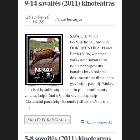
9-14 savaitės (2011) kinoteatras
2011-04-10
buržujus
Parašė
19:28
SAVAIČIŲ VISO
GYVENIMO GAMTOS
DOKUMENTIKA: Planet
Earth (2006) – pamenu
vaikystėje savaitgalio
rytais per pigesnius
kanalus buvo rodomi
dokumentiniai filmai apie
gyvūnijos pasaulį. Būdavo
ten visokių sulėtintų ir stambiu planu nufilmuotų
vaizdų, kaip liūtai užpuola savo auką, kaip
tūkstančiai paukščių išskrenda į šiltus kraštus, o vi
[...]
SKAITYTI DAUGIAU »
Komentarų: 26
5-8 savaitės (2011) kinoteatras