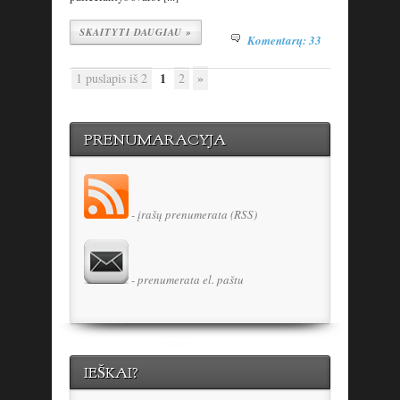
SKAITYTI DAUGIAU »
Komentarų: 33
1
»
1 puslapis iš 2
2
PRENUMARACYJA
- įrašų prenumerata (RSS)
- prenumerata el. paštu
IEŠKAI?