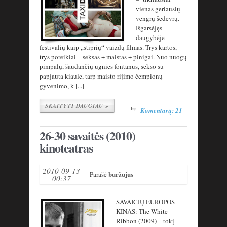
vienas geriausių
vengrų šedevrų.
Išgarsėjęs
daugybėje
festivalių kaip „stiprių“ vaizdų filmas. Trys kartos,
trys poreikiai – seksas + maistas + pinigai. Nuo nuogų
pimpalų, šaudančių ugnies fontanus, sekso su
papjauta kiaule, tarp maisto rijimo čempionų
gyvenimo, k [...]
SKAITYTI DAUGIAU »
Komentarų: 21
26-30 savaitės (2010)
kinoteatras
2010-09-13
buržujus
Parašė
00:37
SAVAIČIŲ EUROPOS
KINAS: The White
Ribbon (2009) – tokį