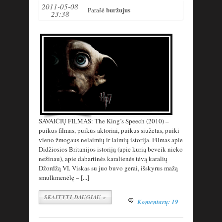
2011-05-08
buržujus
Parašė
23:38
SAVAIČIŲ FILMAS: The King’s Speech (2010) –
puikus filmas, puikūs aktoriai, puikus siužetas, puiki
vieno žmogaus nelaimių ir laimių istorija. Filmas apie
Didžiosios Britanijos istoriją (apie kurią beveik nieko
nežinau), apie dabartinės karalienės tėvą karalių
Džordžą VI. Viskas su juo buvo gerai, išskyrus mažą
smulkmenėlę – [...]
SKAITYTI DAUGIAU »
Komentarų: 19