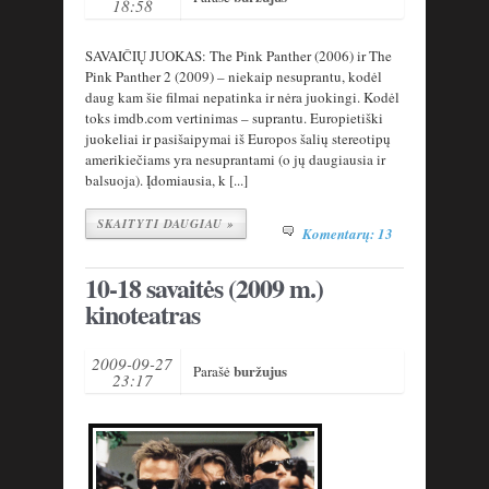
18:58
SAVAIČIŲ JUOKAS: The Pink Panther (2006) ir The
Pink Panther 2 (2009) – niekaip nesuprantu, kodėl
daug kam šie filmai nepatinka ir nėra juokingi. Kodėl
toks imdb.com vertinimas – suprantu. Europietiški
juokeliai ir pasišaipymai iš Europos šalių stereotipų
amerikiečiams yra nesuprantami (o jų daugiausia ir
balsuoja). Įdomiausia, k [...]
SKAITYTI DAUGIAU »
Komentarų: 13
10-18 savaitės (2009 m.)
kinoteatras
2009-09-27
buržujus
Parašė
23:17