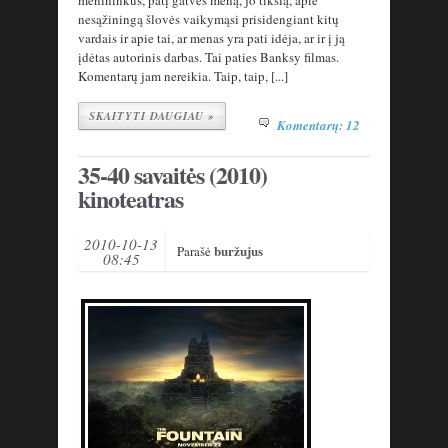
nesąžiningą šlovės vaikymąsi prisidengiant kitų
vardais ir apie tai, ar menas yra pati idėja, ar ir į ją
įdėtas autorinis darbas. Tai paties Banksy filmas.
Komentarų jam nereikia. Taip, taip, [...]
SKAITYTI DAUGIAU »
Komentarų: 12
35-40 savaitės (2010)
kinoteatras
2010-10-13
buržujus
Parašė
08:45