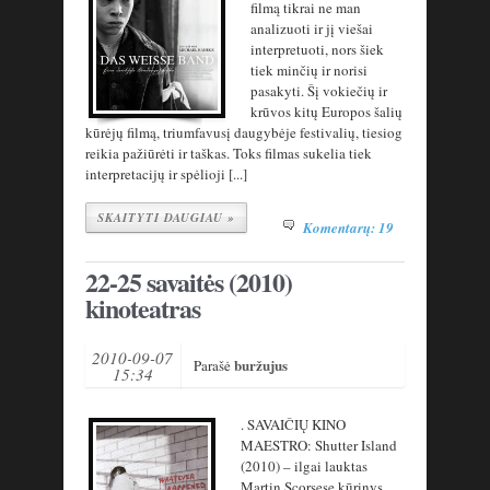
filmą tikrai ne man
analizuoti ir jį viešai
interpretuoti, nors šiek
tiek minčių ir norisi
pasakyti. Šį vokiečių ir
krūvos kitų Europos šalių
kūrėjų filmą, triumfavusį daugybėje festivalių, tiesiog
reikia pažiūrėti ir taškas. Toks filmas sukelia tiek
interpretacijų ir spėlioji [...]
SKAITYTI DAUGIAU »
Komentarų: 19
22-25 savaitės (2010)
kinoteatras
2010-09-07
buržujus
Parašė
15:34
. SAVAIČIŲ KINO
MAESTRO: Shutter Island
(2010) – ilgai lauktas
Martin Scorsese kūrinys.