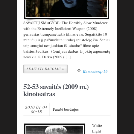
SAVAIČIŲ SMAGYBĖ: The Horribly Slow Murderer
with the Extremely Inefficient Weapon (2008) –
geriausias trumpametražis filmas evar. Sugaiškite 10
minučių ir jį pažiūrėkite jutubėj spustelėję čia. Seniai
taip smagiai nesijuokiau iš „siaubo“ filmo apie
baisius žudikus :) Genijaus darbas. Ir jokių argumentų
nereikia. S. Darko (2009) ̵ [...]
SKAITYTI DAUGIAU »
Komentarų: 20
52-53 savaitės (2009 m.)
kinoteatras
2010-01-04
buržujus
Parašė
00:18
White
Light