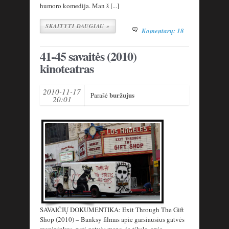
humoro komedija. Man š [...]
SKAITYTI DAUGIAU »
Komentarų: 18
41-45 savaitės (2010)
kinoteatras
2010-11-17
buržujus
Parašė
20:01
SAVAIČIŲ DOKUMENTIKA: Exit Through The Gift
Shop (2010) – Banksy filmas apie garsiausius gatvės
menininkus, patį gatvės meną, jo tikslą, apie