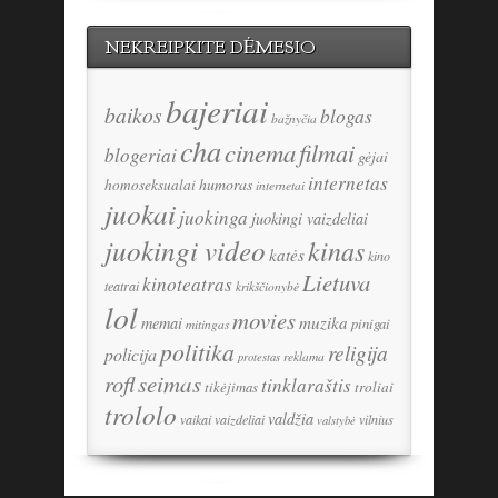
NEKREIPKITE DĖMESIO
bajeriai
baikos
blogas
bažnyčia
cha
cinema
filmai
blogeriai
gėjai
internetas
humoras
homoseksualai
internetai
juokai
juokinga
juokingi vaizdeliai
juokingi video
kinas
katės
kino
Lietuva
kinoteatras
teatrai
krikščionybė
lol
movies
memai
muzika
pinigai
mitingas
politika
religija
policija
reklama
protestas
seimas
rofl
tinklaraštis
tikėjimas
troliai
trololo
valdžia
vaikai
vaizdeliai
vilnius
valstybė