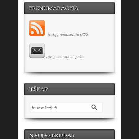
PRENUMARACYJA
- įrašų prenumerata (RSS)
- prenumerata el. paštu
IEŠKAI?
NAUJAS BRIEDAS