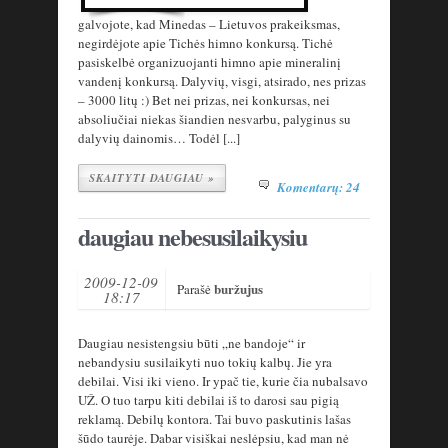
galvojote, kad Minedas – Lietuvos prakeiksmas,
negirdėjote apie Tichės himno konkursą. Tichė
pasiskelbė organizuojanti himno apie mineralinį
vandenį konkursą. Dalyvių, visgi, atsirado, nes prizas
– 3000 litų :) Bet nei prizas, nei konkursas, nei
absoliučiai niekas šiandien nesvarbu, palyginus su
dalyvių dainomis… Todėl [...]
SKAITYTI DAUGIAU »
Komentarų: 24
daugiau nebesusilaikysiu
2009-12-09
buržujus
Parašė
18:17
Daugiau nesistengsiu būti „ne bandoje“ ir
nebandysiu susilaikyti nuo tokių kalbų. Jie yra
debilai. Visi iki vieno. Ir ypač tie, kurie čia nubalsavo
UŽ. O tuo tarpu kiti debilai iš to darosi sau pigią
reklamą. Debilų kontora. Tai buvo paskutinis lašas
šūdo taurėje. Dabar visiškai neslėpsiu, kad man nė