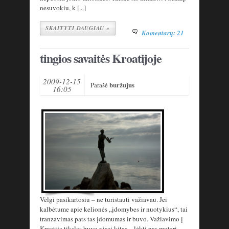
nesuvokiu, k [...]
SKAITYTI DAUGIAU »
Komentarų: 21
tingios savaitės Kroatijoje
2009-12-15
buržujus
Parašė
16:05
Vėlgi pasikartosiu – ne turistauti važiavau. Jei
kalbėtume apie kelionės „įdomybes ir nuotykius“, tai
tranzavimas pats tas įdomumas ir buvo. Važiavimo į
Kroatiją tikslas buvo visai kitas – lėkti pas moterį,