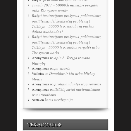
Tumblr 2011 – 50000.lt
mažos pergalės
on
arba The system works
Rašyti institucijoms prašymus, paklausimus,
pasiūlymus dėl konkrečių problemų |
autobusų parkas
Telkinys – 50000.lt
on
dalina nuobaudas?
Rašyti institucijoms prašymus, paklausimus,
pasiūlymus dėl konkrečių problemų |
mažos pergalės arba
Telkinys – 50000.lt
on
The system works
apie A. Verygą ir mano
Anonymous
on
blaivybę
pavasaris
Anonymous
on
Donaldas ir kiti arba Mickey
Vaidotas
on
Mouse
protiniai dantys ir jų rovimas
Anonymous
on
iššūkių metai nacionalistams
Anonymous
on
ir tautininkams
katės sterilizacija
Santa
on
TEKAGORIJOS