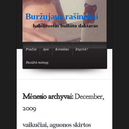
Buržujaus rašinėliai
habilituotas bullšito daktaras
Pradžia
Apie
Kontaktas
Engrish?
Pasiūlyk mitingą
Mėnesio archyvai:
December,
2009
vaikučiai, aguonos skirtos