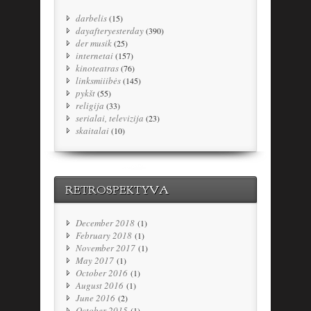
darbelis
(15)
dayafteryesterday
(390)
der musik
(25)
internetai
(157)
kinoteatras
(76)
linksmiiibės
(145)
pykšt
(55)
religija
(33)
serialai, televizija
(23)
skaitalai
(10)
RETROSPEKTYVA
December 2018
(1)
February 2018
(1)
November 2017
(1)
May 2017
(1)
October 2016
(1)
August 2016
(1)
June 2016
(2)
October 2015
(1)