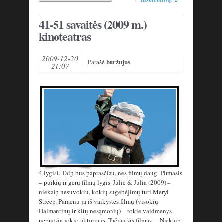
41-51 savaitės (2009 m.)
kinoteatras
2009-12-20
buržujus
Parašė
21:07
4 lygiai. Taip bus paprasčiau, nes filmų daug. Pirmasis
– puikių ir gerų filmų lygis. Julie & Julia (2009) –
niekaip nesuvokiu, kokių sugebėjimų turi Meryl
Streep. Pamenu ją iš vaikystės filmų (visokių
Dalmantinų ir kitų nesąmonių) – tokie vaidmenys
nepuošia jokio aktoriaus. Tačiau šis filmas… Niekaip