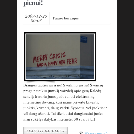
pienui!
2009-12-25
buržujus
Parašė
00:03
Brangūs tautiečiai ir ne! Sveikinu jus su! Švenčių
proga pateikiu jums šį vaizdelį apie gerą Kalėdų
senelį: Ir noriu jums padovanoti elektroninę-
internetinę dovaną, kuri mane privertė kikenti,
juoktis, krizenti, daug verkti, šypsotis, vėl juoktis ir
vėl daug ašaroti. Tai tikriausiai daugiausiai juoko
man sukėlęs dalykas internete: 30 svarbi [...]
SKAITYTI DAUGIAU »
Komentarų: 2