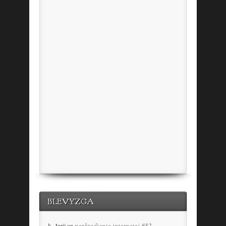
BLEVYZGA
penktadienio internetai #82
Jurij
on