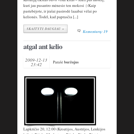
kuri jau pusantro mėnesio ten mokosi :) Kaip
pastebėjote, ir įrašai pasirodė laaabai vėlai po
kelionės. Todėl, kad paprasčia [...]
SKAITYTI DAUGIAU »
Komentarų: 19
atgal ant kelio
2009-12-13
buržujus
Parašė
23:42
Lapkričio 20, 12:00 (Kroatijos, Austrijos, Lenkijos