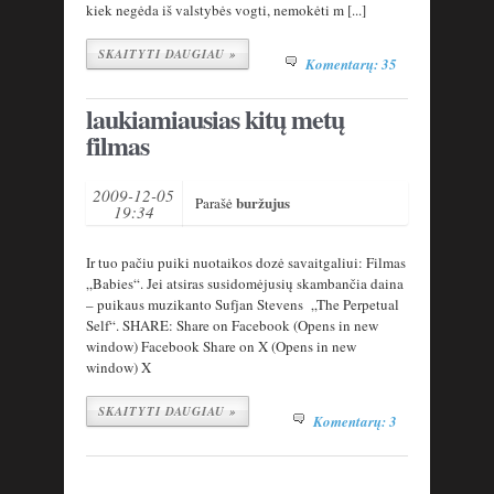
kiek negėda iš valstybės vogti, nemokėti m [...]
SKAITYTI DAUGIAU »
Komentarų: 35
laukiamiausias kitų metų
filmas
2009-12-05
buržujus
Parašė
19:34
Ir tuo pačiu puiki nuotaikos dozė savaitgaliui: Filmas
„Babies“. Jei atsiras susidomėjusių skambančia daina
– puikaus muzikanto Sufjan Stevens „The Perpetual
Self“. SHARE: Share on Facebook (Opens in new
window) Facebook Share on X (Opens in new
window) X
SKAITYTI DAUGIAU »
Komentarų: 3