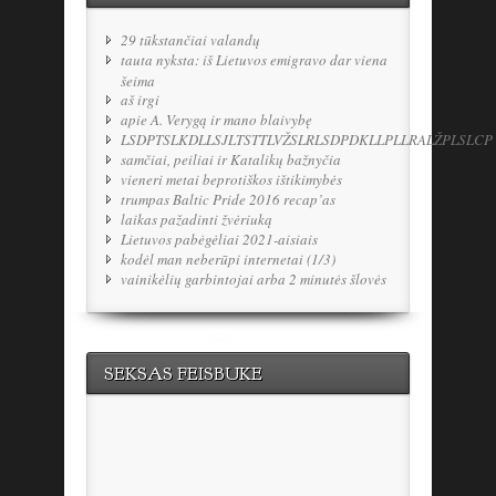
29 tūkstančiai valandų
tauta nyksta: iš Lietuvos emigravo dar viena
šeima
aš irgi
apie A. Verygą ir mano blaivybę
LSDPTSLKDLLSJLTSTTLVŽSLRLSDPDKLLPLLRALŽPLSLCP
samčiai, peiliai ir Katalikų bažnyčia
vieneri metai beprotiškos ištikimybės
trumpas Baltic Pride 2016 recap’as
laikas pažadinti žvėriuką
Lietuvos pabėgėliai 2021-aisiais
kodėl man neberūpi internetai (1/3)
vainikėlių garbintojai arba 2 minutės šlovės
SEKSAS FEISBUKE