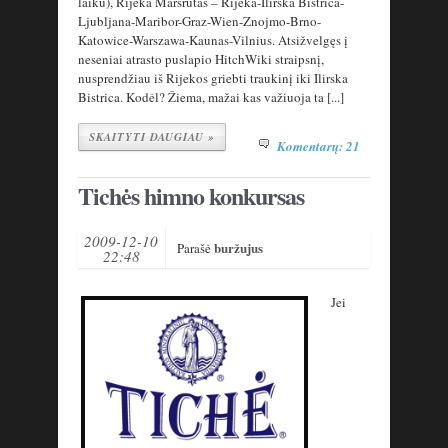
laiku), Rijeka Maršrutas – Rijeka-Ilirska Bistrica-
Ljubljana-Maribor-Graz-Wien-Znojmo-Brno-
Katowice-Warszawa-Kaunas-Vilnius. Atsižvelgęs į
neseniai atrasto puslapio HitchWiki straipsnį,
nusprendžiau iš Rijekos griebti traukinį iki Ilirska
Bistrica. Kodėl? Žiema, mažai kas važiuoja ta [...]
SKAITYTI DAUGIAU »
Komentarų: 21
Tichės himno konkursas
2009-12-10
buržujus
Parašė
22:48
Jei