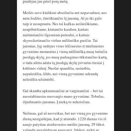
pradėjau jau prieš porą metų.
Meilės savo kūdikiui absoliučia net nepavadinsi, nes
nėra žodžio, išreiškiančio šį jausmą. Aš jo iki galo
taip ir nesuprantu. Nes tai kažkas neišreiškiamo,
neapibrėžiamo, kintančio kasdien, kartais
nurimstančio ilgesniam periodui, o kartais
skyrocketinančio viršun milžinišku greičiu. Tai
jausmas, lyg sudėjus visus šilčiausius ir mieliausius
gyvenimo momentus į vieną milžinišką masę turinčia
juodąją skylę, jos masę padauginus tūkstančius kartų,
o tada aštria adata tą juodąją skylę įsivarius tiesiai į
krūtinės vidurį. Nuolat spaudžia, susiurbia,
nepaleidžia, šildo, nei vieną gyvenimo sekundę
neleidžia užsimiršti.
Gal skamba apkraunančiai ar varginančiai – bet tai
nuostabiausias nuovargis mano gyvenime. Tobulas,
išjudinantis jausmas. Į nieką to nekeisčiau.
Nežinau, gal aš nesveikas, bet nei vieną jos gyvenimo
dieną nesigailėjau, kad ji atsirado. 1220 dienas vis iš
naujo patyriau atsidavusios meilės jausmą. 29 tūkst.
valandų nugalėdavau nuovargį, liūdesį, pyktį ar