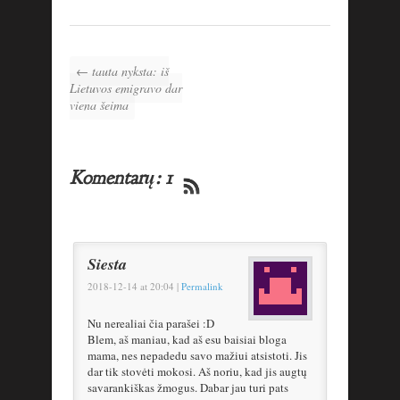
← tauta nyksta: iš
Lietuvos emigravo dar
viena šeima
Komentarų: 1
Siesta
2018-12-14
at
20:04
|
Permalink
Nu nerealiai čia parašei :D
Blem, aš maniau, kad aš esu baisiai bloga
mama, nes nepadedu savo mažiui atsistoti. Jis
dar tik stovėti mokosi. Aš noriu, kad jis augtų
savarankiškas žmogus. Dabar jau turi pats