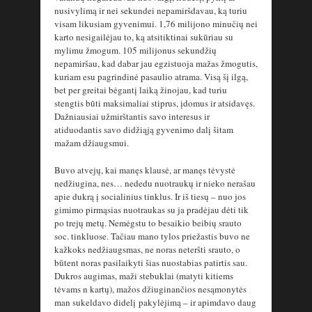
nusivylimą ir nei sekundei nepamiršdavau, ką turiu
visam likusiam gyvenimui. 1,76 milijono minučių nei
karto nesigailėjau to, ką atsitiktinai sukūriau su
mylimu žmogum. 105 milijonus sekundžių
nepamiršau, kad dabar jau egzistuoja mažas žmogutis,
kuriam esu pagrindinė pasaulio atrama. Visą šį ilgą,
bet per greitai bėgantį laiką žinojau, kad turiu
stengtis būti maksimaliai stiprus, įdomus ir atsidavęs.
Dažniausiai užmirštantis savo interesus ir
atiduodantis savo didžiąją gyvenimo dalį šitam
mažam džiaugsmui.
Buvo atvejų, kai manęs klausė, ar manęs tėvystė
nedžiugina, nes… nededu nuotraukų ir nieko nerašau
apie dukrą į socialinius tinklus. Ir iš tiesų – nuo jos
gimimo pirmąsias nuotraukas su ja pradėjau dėti tik
po trejų metų. Nemėgstu to besaikio beibių srauto
soc. tinkluose. Tačiau mano tylos priežastis buvo ne
kažkoks nedžiaugsmas, ne noras neteršti srauto, o
būtent noras pasilaikyti šias nuostabias patirtis sau.
Dukros augimas, maži stebuklai (matyti kitiems
tėvams n kartų), mažos džiuginančios nesąmonytės
man sukeldavo didelį pakylėjimą – ir apimdavo daug