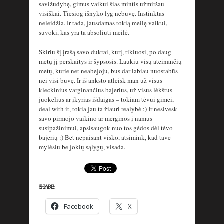
savižudybę, gimus vaikui šias mintis užmiršau
visiškai. Tiesiog išnyko lyg nebuvę. Instinktas
neleidžia. Ir tada, jausdamas tokią meilę vaikui,
suvoki, kas yra ta absoliuti meilė.
Skiriu šį įrašą savo dukrai, kurį, tikiuosi, po daug
metų jį perskaitys ir šypsosis. Laukiu visų ateinančių
metų, kurie net neabejoju, bus dar labiau nuostabūs
nei visi buvę. Ir iš anksto atleisk man už visus
kleckinius varginančius bajerius, už visus lėkštus
juokelius ar įkyrias išdaigas – tokiam tėvui gimei,
deal with it, tokia jau ta žiauri realybė :) Ir nesivesk
savo pirmojo vaikino ar merginos į namus
susipažinimui, apsisaugok nuo tos gėdos dėl tėvo
bajerių :) Bet nepaisant visko, atsimink, kad tave
mylėsiu be jokių sąlygų, visada.
SHARE:
Facebook
X