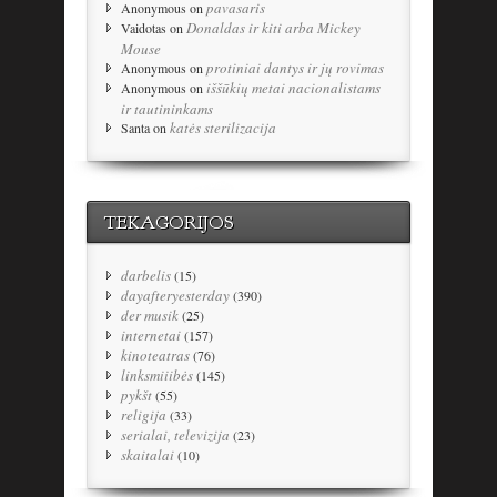
pavasaris
Anonymous
on
Donaldas ir kiti arba Mickey
Vaidotas
on
Mouse
protiniai dantys ir jų rovimas
Anonymous
on
iššūkių metai nacionalistams
Anonymous
on
ir tautininkams
katės sterilizacija
Santa
on
TEKAGORIJOS
darbelis
(15)
dayafteryesterday
(390)
der musik
(25)
internetai
(157)
kinoteatras
(76)
linksmiiibės
(145)
pykšt
(55)
religija
(33)
serialai, televizija
(23)
skaitalai
(10)