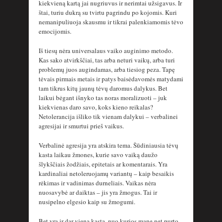
kiekvieną kartą jai nugriuvus ir nerimtai užsigavus. Ir
štai, turiu dukrą su tvirtu pagrindu po kojomis. Kuri
nemanipuliuoja skausmu ir tikrai palenkiamomis tėvo
emocijomis.
Iš tiesų nėra universalaus vaiko auginimo metodo.
Kas sako atvirkščiai, tas arba neturi vaikų, arba turi
problemų juos augindamas, arba tiesiog peza. Tapę
tėvais pirmais metais ir patys baisėdavomės matydami
tam tikrus kitų jaunų tėvų daromus dalykus. Bet
laikui bėgant išnyko tas noras moralizuoti – juk
kiekvienas daro savo, koks kieno reikalas?
Netolerancija išliko tik vienam dalykui – verbalinei
agresijai ir smurtui prieš vaikus.
Verbalinė agresija yra atskira tema. Šūdiniausia tėvų
kasta laikau žmones, kurie savo vaiką daužo
šlykščiais žodžiais, epitetais ar komentarais. Yra
kardinaliai netoleruojamų variantų – kaip besaikis
rėkimas ir vadinimas durneliais. Vaikas nėra
nuosavybė ar daiktas – jis yra žmogus. Tai ir
nusipelno elgesio kaip su žmogumi.
Bet yra ir dar viena kasta, nuo kurios mane net purto –