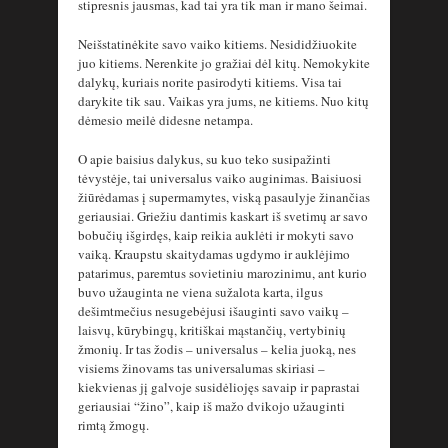
stipresnis jausmas, kad tai yra tik man ir mano šeimai.
Neišstatinėkite savo vaiko kitiems. Nesididžiuokite
juo kitiems. Nerenkite jo gražiai dėl kitų. Nemokykite
dalykų, kuriais norite pasirodyti kitiems. Visa tai
darykite tik sau. Vaikas yra jums, ne kitiems. Nuo kitų
dėmesio meilė didesne netampa.
O apie baisius dalykus, su kuo teko susipažinti
tėvystėje, tai universalus vaiko auginimas. Baisiuosi
žiūrėdamas į supermamytes, viską pasaulyje žinančias
geriausiai. Griežiu dantimis kaskart iš svetimų ar savo
bobučių išgirdęs, kaip reikia auklėti ir mokyti savo
vaiką. Kraupstu skaitydamas ugdymo ir auklėjimo
patarimus, paremtus sovietiniu marozinimu, ant kurio
buvo užauginta ne viena sužalota karta, ilgus
dešimtmečius nesugebėjusi išauginti savo vaikų –
laisvų, kūrybingų, kritiškai mąstančių, vertybinių
žmonių. Ir tas žodis – universalus – kelia juoką, nes
visiems žinovams tas universalumas skiriasi –
kiekvienas jį galvoje susidėliojęs savaip ir paprastai
geriausiai “žino”, kaip iš mažo dvikojo užauginti
rimtą žmogų.