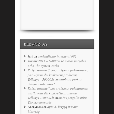
BLEVYZGA
penktadienio internetai #82
Jurij
on
Tumblr 2011 – 50000.lt
mažos pergalės
on
arba The system works
Rašyti institucijoms prašymus, paklausimus,
pasiūlymus dėl konkrečių problemų |
autobusų parkas
Telkinys – 50000.lt
on
dalina nuobaudas?
Rašyti institucijoms prašymus, paklausimus,
pasiūlymus dėl konkrečių problemų |
mažos pergalės arba
Telkinys – 50000.lt
on
The system works
apie A. Verygą ir mano
Anonymous
on
blaivybę