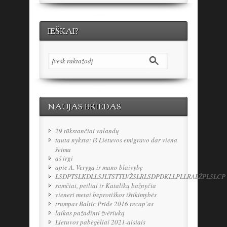
IEŠKAI?
NAUJAS BRIEDAS
29 tūkstančiai valandų
tauta nyksta: iš Lietuvos emigravo dar viena
šeima
aš irgi
apie A. Verygą ir mano blaivybę
LSDPTSLKDLLSJLTSTTLVŽSLRLSDPDKLLPLLRALŽPLSLCP
samčiai, peiliai ir Katalikų bažnyčia
vieneri metai beprotiškos ištikimybės
trumpas Baltic Pride 2016 recap’as
laikas pažadinti žvėriuką
Lietuvos pabėgėliai 2021-aisiais