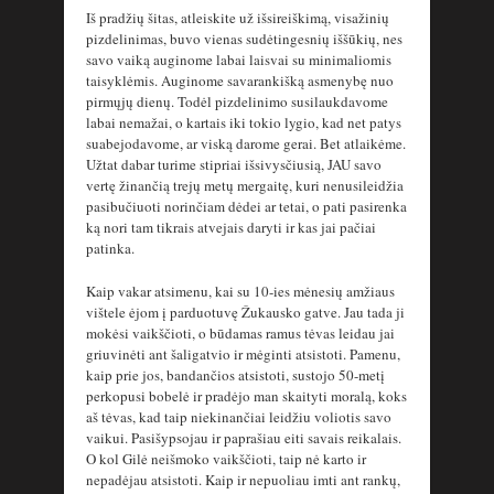
Iš pradžių šitas, atleiskite už išsireiškimą, visažinių
pizdelinimas, buvo vienas sudėtingesnių iššūkių, nes
savo vaiką auginome labai laisvai su minimaliomis
taisyklėmis. Auginome savarankišką asmenybę nuo
pirmųjų dienų. Todėl pizdelinimo susilaukdavome
labai nemažai, o kartais iki tokio lygio, kad net patys
suabejodavome, ar viską darome gerai. Bet atlaikėme.
Užtat dabar turime stipriai išsivysčiusią, JAU savo
vertę žinančią trejų metų mergaitę, kuri nenusileidžia
pasibučiuoti norinčiam dėdei ar tetai, o pati pasirenka
ką nori tam tikrais atvejais daryti ir kas jai pačiai
patinka.
Kaip vakar atsimenu, kai su 10-ies mėnesių amžiaus
vištele ėjom į parduotuvę Žukausko gatve. Jau tada ji
mokėsi vaikščioti, o būdamas ramus tėvas leidau jai
griuvinėti ant šaligatvio ir mėginti atsistoti. Pamenu,
kaip prie jos, bandančios atsistoti, sustojo 50-metį
perkopusi bobelė ir pradėjo man skaityti moralą, koks
aš tėvas, kad taip niekinančiai leidžiu voliotis savo
vaikui. Pasišypsojau ir paprašiau eiti savais reikalais.
O kol Gilė neišmoko vaikščioti, taip nė karto ir
nepadėjau atsistoti. Kaip ir nepuoliau imti ant rankų,