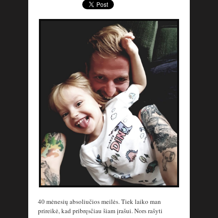
40 mėnesių absoliučios meilės. Tiek laiko man
prireikė, kad pribręsčiau šiam įrašui. Nors rašyti