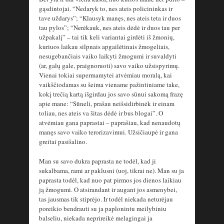
gąsdintojai. “Nedaryk to, nes ateis policininkas ir
tave uždarys”; “Klausyk manęs, nes ateis teta ir duos
tau pylos”; “Nerėkauk, nes ateis dėdė ir duos tau per
užpakalį” – tai tik keli variantai girdėti iš žmonių,
kuriuos laikau silpnais apgailėtinais žmogeliais,
nesugebančiais vaiko laikyti žmogumi ir suvaldyti
(ar, galų gale, praignoruoti) savo vaiko užsispyrimų.
Vienai tokiai supermamytei atvėmiau moralą, kai
vaikščiodamas su šeima viename pažintiniame take,
kokį trečią kartą išgirdau jos savo sūnui sakomą frazę
apie mane: “Sūneli, prašau neišsidirbinėk ir einam
toliau, nes ateis va šitas dėdė ir bus blogai”. O
atvėmiau gana paprastai – paprašiau, kad nenaudotų
manęs savo vaiko terorizavimui. Užsičiaupė ir gana
greitai pasišalino.
Man su savo dukra paprasta ne todėl, kad ji
sukalbama, rami ar paklusni (uoj, tikrai ne). Man su ja
paprasta todėl, kad nuo pat pirmos jos dienos laikiau
ją žmogumi. O atsirandant ir augant jos asmenybei,
tas jausmas tik stiprėjo. Ir todėl niekada neturėjau
poreikio bendrauti su ja paplonintu meilybiniu
balseliu, niekada neprireikė melagingai ja