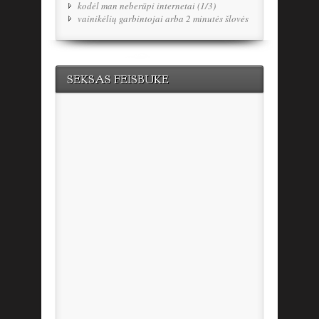
kodėl man neberūpi internetai (1/3)
vainikėlių garbintojai arba 2 minutės šlovės
SEKSAS FEISBUKE