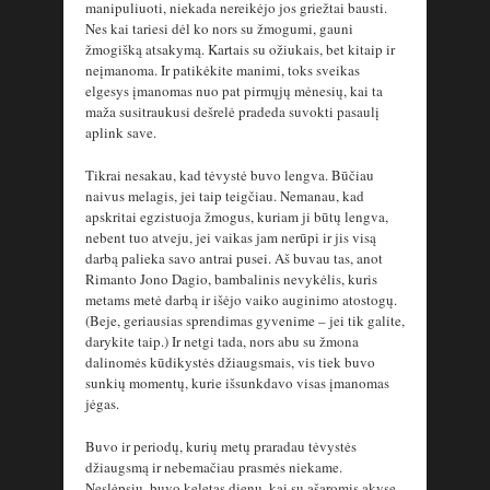
manipuliuoti, niekada nereikėjo jos griežtai bausti.
Nes kai tariesi dėl ko nors su žmogumi, gauni
žmogišką atsakymą. Kartais su ožiukais, bet kitaip ir
neįmanoma. Ir patikėkite manimi, toks sveikas
elgesys įmanomas nuo pat pirmųjų mėnesių, kai ta
maža susitraukusi dešrelė pradeda suvokti pasaulį
aplink save.
Tikrai nesakau, kad tėvystė buvo lengva. Būčiau
naivus melagis, jei taip teigčiau. Nemanau, kad
apskritai egzistuoja žmogus, kuriam ji būtų lengva,
nebent tuo atveju, jei vaikas jam nerūpi ir jis visą
darbą palieka savo antrai pusei. Aš buvau tas, anot
Rimanto Jono Dagio, bambalinis nevykėlis, kuris
metams metė darbą ir išėjo vaiko auginimo atostogų.
(Beje, geriausias sprendimas gyvenime – jei tik galite,
darykite taip.) Ir netgi tada, nors abu su žmona
dalinomės kūdikystės džiaugsmais, vis tiek buvo
sunkių momentų, kurie išsunkdavo visas įmanomas
jėgas.
Buvo ir periodų, kurių metų praradau tėvystės
džiaugsmą ir nebemačiau prasmės niekame.
Neslėpsiu, buvo keletas dienų, kai su ašaromis akyse