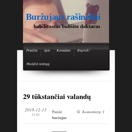
Buržujaus rašinėliai
habilituotas bullšito daktaras
Pradžia
Apie
Kontaktas
Engrish?
Pasiūlyk mitingą
29 tūkstančiai valandų
2018-12-13
Parašė
Komentarų: 1
11:01
buržujus