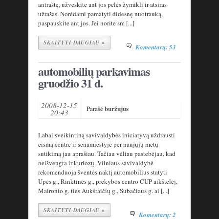
antraštę, užveskite ant jos pelės žymiklį ir atsiras
užrašas. Norėdami pamatyti didesnę nuotrauką,
paspauskite ant jos. Jei norite sm [...]
SKAITYTI DAUGIAU »
Komentarų: 53
automobilių parkavimas
gruodžio 31 d.
2008-12-15
buržujus
Parašė
20:43
Labai sveikintiną savivaldybės iniciatyvą uždrausti
eismą centre ir senamiestyje per naujųjų metų
sutikimą jau aprašiau. Tačiau vėliau pastebėjau, kad
neišvengta ir kuriozų. Vilniaus savivaldybė
rekomenduoja šventės naktį automobilius statyti
Upės g., Rinktinės g., prekybos centro CUP aikštelėj,
Maironio g. ties Aukštaičių g., Subačiaus g. ai [...]
SKAITYTI DAUGIAU »
Komentarų: 2