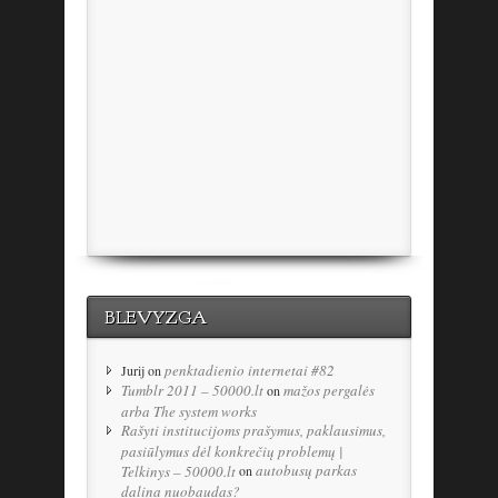
BLEVYZGA
penktadienio internetai #82
Jurij
on
Tumblr 2011 – 50000.lt
mažos pergalės
on
arba The system works
Rašyti institucijoms prašymus, paklausimus,
pasiūlymus dėl konkrečių problemų |
autobusų parkas
Telkinys – 50000.lt
on
dalina nuobaudas?