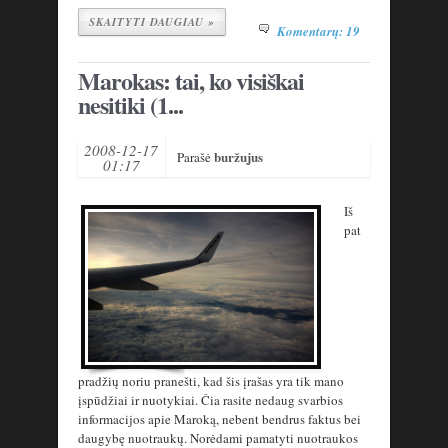
SKAITYTI DAUGIAU »
Komentarų: 19
Marokas: tai, ko visiškai
nesitiki (1...
2008-12-17
buržujus
Parašė
01:17
Iš
pat
pradžių noriu pranešti, kad šis įrašas yra tik mano
įspūdžiai ir nuotykiai. Čia rasite nedaug svarbios
informacijos apie Maroką, nebent bendrus faktus bei
daugybę nuotraukų. Norėdami pamatyti nuotraukos