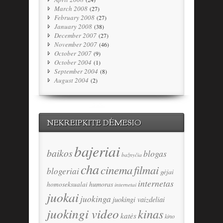
March 2008
(27)
February 2008
(27)
January 2008
(38)
December 2007
(27)
November 2007
(46)
October 2007
(9)
October 2004
(1)
September 2004
(8)
August 2004
(2)
NEKREIPKITE DĖMESIO
bajeriai
baikos
blogas
bažnyčia
cha
cinema
filmai
blogeriai
gėjai
internetas
humoras
homoseksualai
internetai
juokai
juokinga
juokingi vaizdeliai
juokingi video
kinas
katės
kino