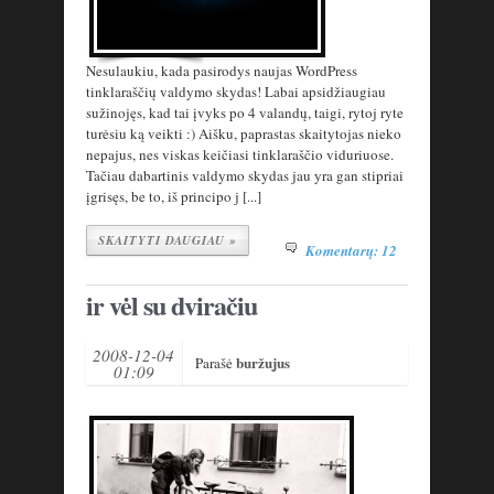
Nesulaukiu, kada pasirodys naujas WordPress
tinklaraščių valdymo skydas! Labai apsidžiaugiau
sužinojęs, kad tai įvyks po 4 valandų, taigi, rytoj ryte
turėsiu ką veikti :) Aišku, paprastas skaitytojas nieko
nepajus, nes viskas keičiasi tinklaraščio viduriuose.
Tačiau dabartinis valdymo skydas jau yra gan stipriai
įgrisęs, be to, iš principo j [...]
SKAITYTI DAUGIAU »
Komentarų: 12
ir vėl su dviračiu
2008-12-04
buržujus
Parašė
01:09