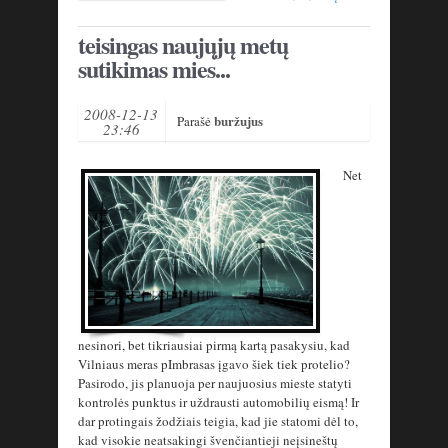
teisingas naujųjų metų
sutikimas mies...
2008-12-13
buržujus
Parašė
23:46
Net
nesinori, bet tikriausiai pirmą kartą pasakysiu, kad
Vilniaus meras pImbrasas įgavo šiek tiek protelio?
Pasirodo, jis planuoja per naujuosius mieste statyti
kontrolės punktus ir uždrausti automobilių eismą! Ir
dar protingais žodžiais teigia, kad jie statomi dėl to,
kad visokie neatsakingi švenčiantieji neįsineštų