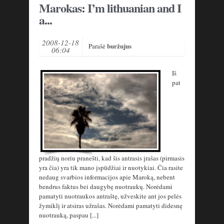
Marokas: I’m lithuanian and I
a...
2008-12-18
buržujus
Parašė
06:04
Iš
pat
pradžių noriu pranešti, kad šis antrasis įrašas (pirmasis
yra čia) yra tik mano įspūdžiai ir nuotykiai. Čia rasite
nedaug svarbios informacijos apie Maroką, nebent
bendrus faktus bei daugybę nuotraukų. Norėdami
pamatyti nuotraukos antraštę, užveskite ant jos pelės
žymiklį ir atsiras užrašas. Norėdami pamatyti didesnę
nuotrauką, paspau [...]