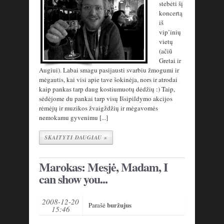
stebėti šį
koncertą
iš
vip’inių
vietų
(ačiū
Gretai ir
Augiui). Labai smagu pasijausti svarbiu žmogumi ir
mėgautis, kai visi apie tave šokinėja, nors ir atrodai
kaip pankas tarp daug kostiumuotų dėdžių :) Taip,
sėdėjome du pankai tarp visų Išsipildymo akcijos
rėmėjų ir muzikos žvaigždžių ir mėgavomės
nemokamu gyvenimu [...]
SKAITYTI DAUGIAU »
Marokas: Mesjė, Madam, I
can show you...
2008-12-20
buržujus
Parašė
15:46