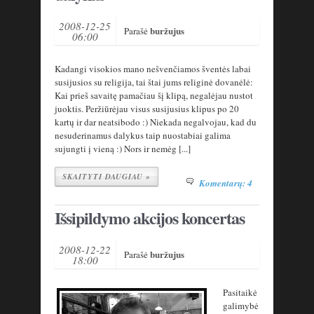
2008-12-25
buržujus
Parašė
06:00
Kadangi visokios mano nešvenčiamos šventės labai
susijusios su religija, tai štai jums religinė dovanėlė:
Kai prieš savaitę pamačiau šį klipą, negalėjau nustot
juoktis. Peržiūrėjau visus susijusius klipus po 20
kartų ir dar neatsibodo :) Niekada negalvojau, kad du
nesuderinamus dalykus taip nuostabiai galima
sujungti į vieną :) Nors ir nemėg [...]
SKAITYTI DAUGIAU »
Komentarų: 4
Išsipildymo akcijos koncertas
2008-12-22
buržujus
Parašė
18:00
Pasitaikė
galimybė