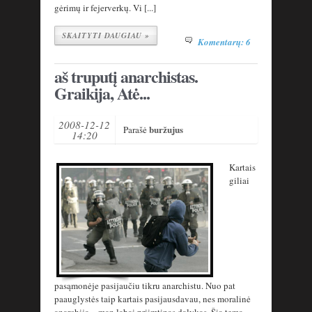
gėrimų ir fejerverkų. Vi [...]
SKAITYTI DAUGIAU »
Komentarų: 6
aš truputį anarchistas.
Graikija, Atė...
2008-12-12
buržujus
Parašė
14:20
Kartais
giliai
pasąmonėje pasijaučiu tikru anarchistu. Nuo pat
paauglystės taip kartais pasijausdavau, nes moralinė