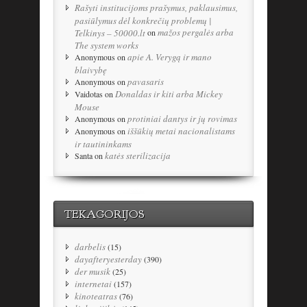
Rašyti institucijoms prašymus, paklausimus,
pasiūlymus dėl konkrečių problemų |
mažos pergalės arba
Telkinys – 50000.lt
on
The system works
apie A. Verygą ir mano
Anonymous
on
blaivybę
pavasaris
Anonymous
on
Donaldas ir kiti arba Mickey
Vaidotas
on
Mouse
protiniai dantys ir jų rovimas
Anonymous
on
iššūkių metai nacionalistams
Anonymous
on
ir tautininkams
katės sterilizacija
Santa
on
TEKAGORIJOS
darbelis
(15)
dayafteryesterday
(390)
der musik
(25)
internetai
(157)
kinoteatras
(76)