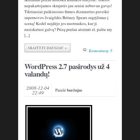
nepakartojamos skrajutės jau seniai nebuvau gavęs!
Tikriausiai puikiuosius firmos dizainerius paveikė
supernovos žvaigždės Britney Spears sugrįžimas į
sceną! Kodėl neįdėjo jos nuotraukos, kur ji
nusiskutusi galvą? Prizą prašau atsiimti el. paštu my
[...]
SKAITYTI DAUGIAU »
Komentarų: 5
WordPress 2.7 pasirodys už 4
valandų!
2008-12-04
buržujus
Parašė
22:49