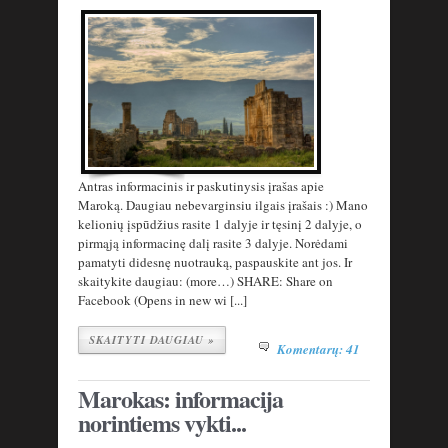
Antras informacinis ir paskutinysis įrašas apie
Maroką. Daugiau nebevarginsiu ilgais įrašais :) Mano
kelionių įspūdžius rasite 1 dalyje ir tęsinį 2 dalyje, o
pirmąją informacinę dalį rasite 3 dalyje. Norėdami
pamatyti didesnę nuotrauką, paspauskite ant jos. Ir
skaitykite daugiau: (more…) SHARE: Share on
Facebook (Opens in new wi [...]
SKAITYTI DAUGIAU »
Komentarų: 41
Marokas: informacija
norintiems vykti...