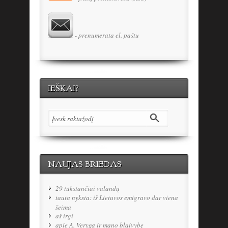
- prenumerata el. paštu
IEŠKAI?
NAUJAS BRIEDAS
29 tūkstančiai valandų
tauta nyksta: iš Lietuvos emigravo dar viena
šeima
aš irgi
apie A. Verygą ir mano blaivybę