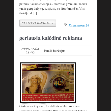
patraukliausias tiekėjas – šlamštas greičiau. Tačiau
yra ir gerų dalykų, susijusių su šiuo brand‘u. Visi
tiekėjai d [...]
SKAITYTI DAUGIAU »
Komentarų: 26
geriausia kalėdinė reklama
2008-12-04
buržujus
Parašė
23:02
Geriausios šių metų kalėdinės reklamos mano
skiriamas prizas atitenka Runikos statybai! Tokios