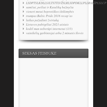
LSDPTSLKDLLSJLTSTTLVŽSLRLSDPDKLLPLLRALŽPLSLCP
samčiai, peiliai ir Katalikų bažnyčia
vieneri metai beprotiškos ištikimybės
trumpas Baltic Pride 2016 recap’as
laikas pažadinti žvėriuką
Lietuvos pabėgėliai 2021-aisiais
kodėl man neberūpi internetai (1/3)
vainikėlių garbintojai arba 2 minutės šlovės
SEKSAS FEISBUKE