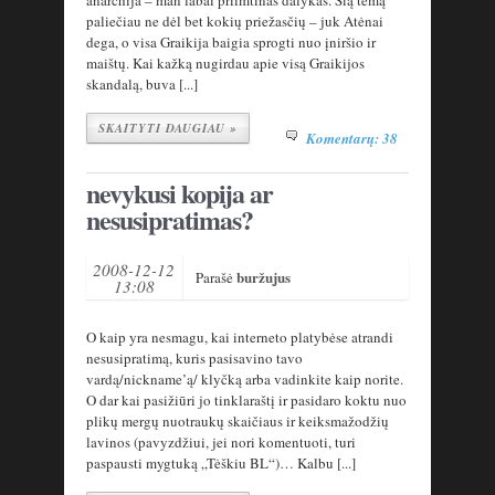
anarchija – man labai priimtinas dalykas. Šią temą
paliečiau ne dėl bet kokių priežasčių – juk Atėnai
dega, o visa Graikija baigia sprogti nuo įniršio ir
maištų. Kai kažką nugirdau apie visą Graikijos
skandalą, buva [...]
SKAITYTI DAUGIAU »
Komentarų: 38
nevykusi kopija ar
nesusipratimas?
2008-12-12
buržujus
Parašė
13:08
O kaip yra nesmagu, kai interneto platybėse atrandi
nesusipratimą, kuris pasisavino tavo
vardą/nickname’ą/ klyčką arba vadinkite kaip norite.
O dar kai pasižiūri jo tinklaraštį ir pasidaro koktu nuo
plikų mergų nuotraukų skaičiaus ir keiksmažodžių
lavinos (pavyzdžiui, jei nori komentuoti, turi
paspausti mygtuką „Tėškiu BL“)… Kalbu [...]