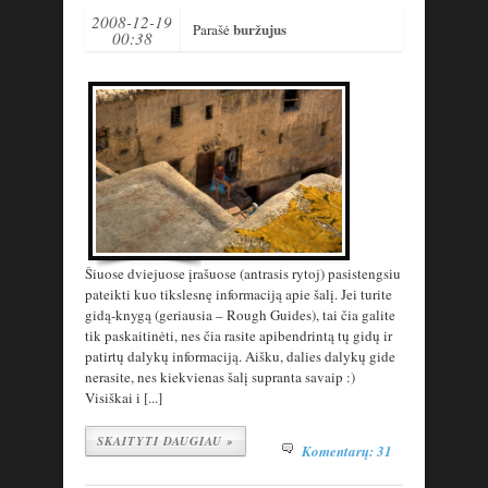
2008-12-19
buržujus
Parašė
00:38
Šiuose dviejuose įrašuose (antrasis rytoj) pasistengsiu
pateikti kuo tikslesnę informaciją apie šalį. Jei turite
gidą-knygą (geriausia – Rough Guides), tai čia galite
tik paskaitinėti, nes čia rasite apibendrintą tų gidų ir
patirtų dalykų informaciją. Aišku, dalies dalykų gide
nerasite, nes kiekvienas šalį supranta savaip :)
Visiškai i [...]
SKAITYTI DAUGIAU »
Komentarų: 31