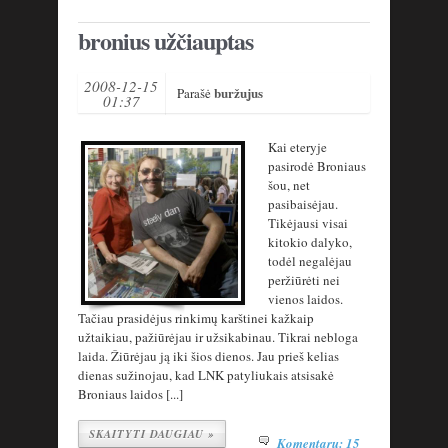
bronius užčiauptas
2008-12-15
buržujus
Parašė
01:37
Kai eteryje
pasirodė Broniaus
šou, net
pasibaisėjau.
Tikėjausi visai
kitokio dalyko,
todėl negalėjau
peržiūrėti nei
vienos laidos.
Tačiau prasidėjus rinkimų karštinei kažkaip
užtaikiau, pažiūrėjau ir užsikabinau. Tikrai nebloga
laida. Žiūrėjau ją iki šios dienos. Jau prieš kelias
dienas sužinojau, kad LNK patyliukais atsisakė
Broniaus laidos [...]
SKAITYTI DAUGIAU »
Komentarų: 15