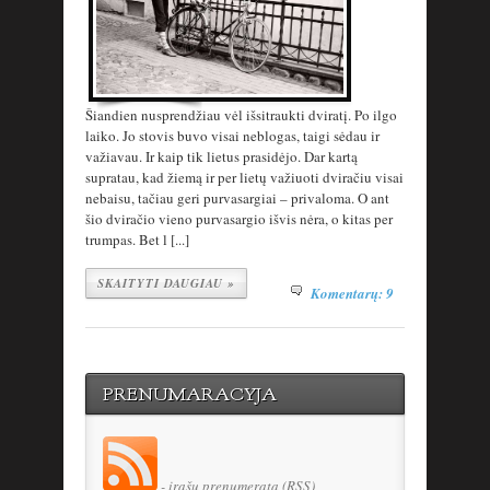
Šiandien nusprendžiau vėl išsitraukti dviratį. Po ilgo
laiko. Jo stovis buvo visai neblogas, taigi sėdau ir
važiavau. Ir kaip tik lietus prasidėjo. Dar kartą
supratau, kad žiemą ir per lietų važiuoti dviračiu visai
nebaisu, tačiau geri purvasargiai – privaloma. O ant
šio dviračio vieno purvasargio išvis nėra, o kitas per
trumpas. Bet l [...]
SKAITYTI DAUGIAU »
Komentarų: 9
PRENUMARACYJA
- įrašų prenumerata (RSS)