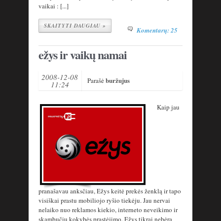
vaikai : [...]
SKAITYTI DAUGIAU »
Komentarų: 25
ežys ir vaikų namai
2008-12-08
buržujus
Parašė
11:24
Kaip jau
pranašavau anksčiau, Ežys keitė prekės ženklą ir tapo
visiškai prastu mobiliojo ryšio tiekėju. Jau nervai
nelaiko nuo reklamos kiekio, interneto neveikimo ir
skambučių kokybės prastėjimo. Ežys tikrai nebėra