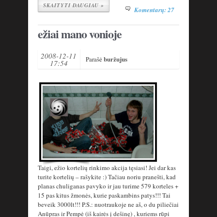
SKAITYTI DAUGIAU »
Komentarų: 27
ežiai mano vonioje
2008-12-11
buržujus
Parašė
17:54
Taigi, ežio kortelių rinkimo akcija tęsiasi! Jei dar kas
turite kortelių – rašykite :) Tačiau noriu pranešti, kad
planas chuliganas pavyko ir jau turime 579 korteles +
15 pas kitus žmonės, kurie paskambins patys!!! Tai
beveik 3000lt!!! P.S.: nuotraukoje ne aš, o du piliečiai
Anūpras ir Pempė (iš kairės į dešinę) , kuriems rūpi