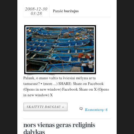
2008-12-30
buržujus
Parašė
03:28
Palauk, o mano valtis ta šviesiai mėlyna ar ta
tamsesnė? • (more…) SHARE: Share on Facebook
(Opens in new window) Facebook Share on X (Opens
in new window) X
SKAITYTI DAUGIAU »
Komentarų: 6
nors vienas geras religinis
dalykas