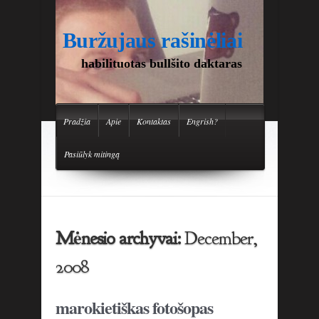
Buržujaus rašinėliai
habilituotas bullšito daktaras
Pradžia
Apie
Kontaktas
Engrish?
Pasiūlyk mitingą
Mėnesio archyvai:
December,
2008
marokietiškas fotošopas