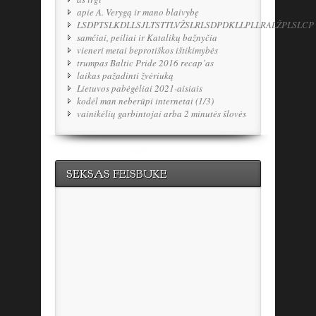
apie A. Verygą ir mano blaivybę
LSDPTSLKDLLSJLTSTTLVŽSLRLSDPDKLLPLLRALŽPLSLCP
samčiai, peiliai ir Katalikų bažnyčia
vieneri metai beprotiškos ištikimybės
trumpas Baltic Pride 2016 recap’as
laikas pažadinti žvėriuką
Lietuvos pabėgėliai 2021-aisiais
kodėl man neberūpi internetai (1/3)
vainikėlių garbintojai arba 2 minutės šlovės
SEKSAS FEISBUKE