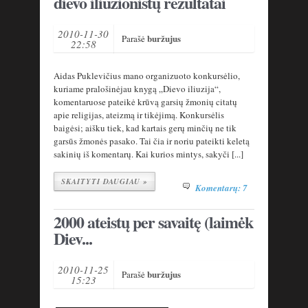
dievo iliuzionistų rezultatai
2010-11-30
buržujus
Parašė
22:58
Aidas Puklevičius mano organizuoto konkursėlio,
kuriame pralošinėjau knygą „Dievo iliuzija“,
komentaruose pateikė krūvą garsių žmonių citatų
apie religijas, ateizmą ir tikėjimą. Konkursėlis
baigėsi; aišku tiek, kad kartais gerų minčių ne tik
garsūs žmonės pasako. Tai čia ir noriu pateikti keletą
sakinių iš komentarų. Kai kurios mintys, sakyči [...]
SKAITYTI DAUGIAU »
Komentarų: 7
2000 ateistų per savaitę (laimėk
Diev...
2010-11-25
buržujus
Parašė
15:23