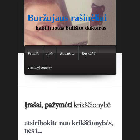
Buržujaus rašinėliai
habilituotas bullšito daktaras
Pradžia
Apie
Kontaktas
Engrish?
Pasiūlyk mitingą
Įrašai, pažymėti
krikščionybė
atsiribokite nuo krikščionybės,
nes t...