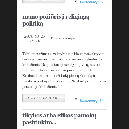
Komentarų: 27
mano požiūris į religingą
politiką
2010-01-27
buržujus
Parašė
19:10
Tiksliau požiūris į valstybiniais klausimais aktyviai
besireiškiančius, į politiką lendančius (ir įlindusius)
krikščionis. Negalėčiau gi nemėgti jų visų, nes tai
būtų absurdiška – netekčiau pusės draugų. Ačiū
Katibai, kuri atrado kaži kokį įdomų skaitalą ir
pacitavo puikią ištrauką iš jo: „Netikintys europiečiai
persekioja krikščionis [...]
SKAITYTI DAUGIAU »
Komentarų: 20
tikybos arba etikos pamokų
pasirinkim...