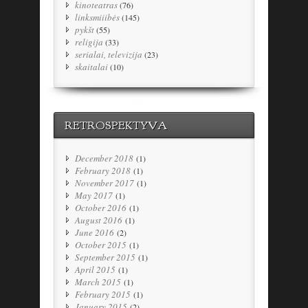
kinoteatras
(76)
linksmiiibės
(145)
pykšt
(55)
religija
(33)
serialai, televizija
(23)
skaitalai
(10)
RETROSPEKTYVA
December 2018
(1)
February 2018
(1)
November 2017
(1)
May 2017
(1)
October 2016
(1)
August 2016
(1)
June 2016
(2)
October 2015
(1)
September 2015
(1)
April 2015
(1)
March 2015
(1)
February 2015
(1)
January 2015
(2)