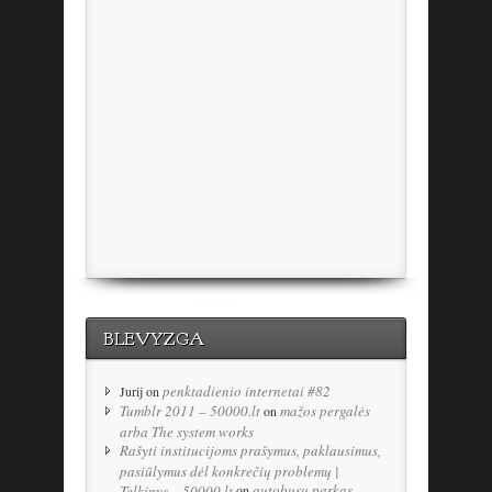
BLEVYZGA
penktadienio internetai #82
Jurij
on
Tumblr 2011 – 50000.lt
mažos pergalės
on
arba The system works
Rašyti institucijoms prašymus, paklausimus,
pasiūlymus dėl konkrečių problemų |
autobusų parkas
Telkinys – 50000.lt
on