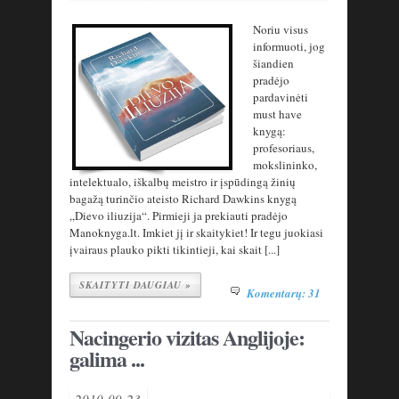
Noriu visus
informuoti, jog
šiandien
pradėjo
pardavinėti
must have
knygą:
profesoriaus,
mokslininko,
intelektualo, iškalbų meistro ir įspūdingą žinių
bagažą turinčio ateisto Richard Dawkins knygą
„Dievo iliuzija“. Pirmieji ja prekiauti pradėjo
Manoknyga.lt. Imkiet jį ir skaitykiet! Ir tegu juokiasi
įvairaus plauko pikti tikintieji, kai skait [...]
SKAITYTI DAUGIAU »
Komentarų: 31
Nacingerio vizitas Anglijoje:
galima ...
2010-09-23