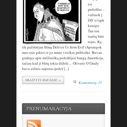
esi
pedofilas –
važiuok į
JAV ir tapk
kunigu.
Tau ten
turėtų būti
rojus. Ką
tik pažiūrėjau filmą Deliver Us from Evil (Apsaugok
mus nuo pikto) ir jis mane visiškai pribloškė. Buvau
girdėjęs apie milžinišką pedofilijos bangą Amerikoje,
tačiau kad ji būtų tokia didelė… Oliveris O’Grady
buvo eilinis supistas pedof [...]
SKAITYTI DAUGIAU »
Komentarų: 35
PRENUMARACYJA