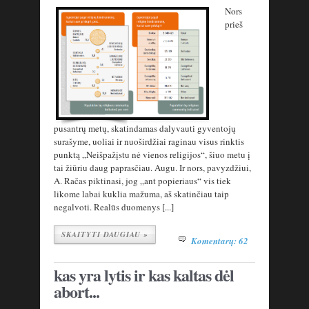
Nors
prieš
pusantrų metų, skatindamas dalyvauti gyventojų
surašyme, uoliai ir nuoširdžiai raginau visus rinktis
punktą „Neišpažįstu nė vienos religijos“, šiuo metu į
tai žiūriu daug paprasčiau. Augu. Ir nors, pavyzdžiui,
A. Račas piktinasi, jog „ant popieriaus“ vis tiek
likome labai kuklia mažuma, aš skatinčiau taip
negalvoti. Realūs duomenys [...]
SKAITYTI DAUGIAU »
Komentarų: 62
kas yra lytis ir kas kaltas dėl
abort...