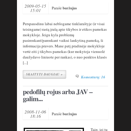
2009-05-15
buržujus
Parašė
15:01
Perspausdinu labai neblogame tinklaraštyje (ir visai
teisingame) rastą įrašą apie tikybos ir etikos pamokas
mokykloje. Jeigu kyla problemų
pasirenkant/parenkant vaikui lankytiną pamoką, ši
informacija pravers. Mane patį pradinėje mokykloje
vertė eiti į tikybos pamokas (kur mokytoja vienuolė
daužydavo liniuote per rankas), o nuo penktos klasės
[...]
SKAITYTI DAUGIAU »
Komentarų: 16
pedofilų rojus arba JAV –
galim...
2008-11-06
buržujus
Parašė
18:16
Taip, jei tu