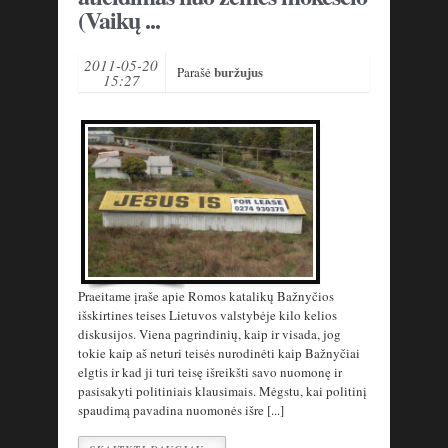
(Vaikų ...
2011-05-20
buržujus
Parašė
15:27
Praeitame įraše apie Romos katalikų Bažnyčios
išskirtines teises Lietuvos valstybėje kilo kelios
diskusijos. Viena pagrindinių, kaip ir visada, jog
tokie kaip aš neturi teisės nurodinėti kaip Bažnyčiai
elgtis ir kad ji turi teisę išreikšti savo nuomonę ir
pasisakyti politiniais klausimais. Mėgstu, kai politinį
spaudimą pavadina nuomonės išre [...]