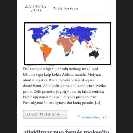
2011-06-01
buržujus
Parašė
12:43
Dėl visokių religinių pezalų nedaug trūko, kad
būtume tapę kaip kokia Afrikos tautelė. Mėlyna:
abortai legalūs. Ruda: beveik visais atvejais
draudžiami. Ačiū politikams, kad kartais turi sveiko
proto. Delfi praneša, jog šįryt įvairių krikščioniškų
konfesijų nariai rinkosi į eitynes prieš abortus.
Pasisakymai šiose eitynėse dar kartą parodo, [...]
SKAITYTI DAUGIAU »
Komentarų: 15
atleidimas nuo žemės mokesčio