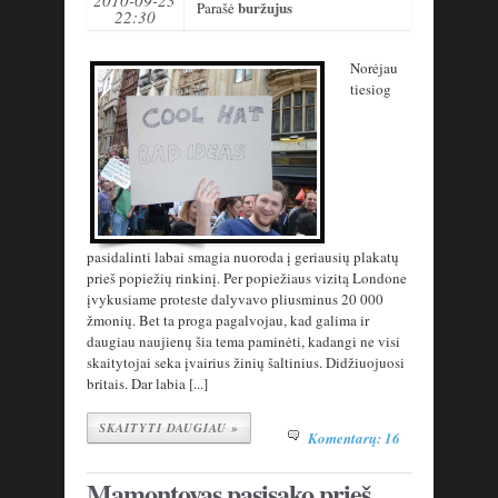
buržujus
Parašė
22:30
Norėjau
tiesiog
pasidalinti labai smagia nuoroda į geriausių plakatų
prieš popiežių rinkinį. Per popiežiaus vizitą Londone
įvykusiame proteste dalyvavo pliusminus 20 000
žmonių. Bet ta proga pagalvojau, kad galima ir
daugiau naujienų šia tema paminėti, kadangi ne visi
skaitytojai seka įvairius žinių šaltinius. Didžiuojuosi
britais. Dar labia [...]
SKAITYTI DAUGIAU »
Komentarų: 16
Mamontovas pasisako prieš