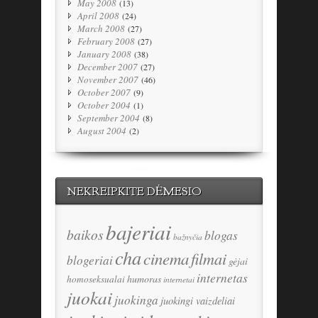
May 2008
(13)
April 2008
(24)
March 2008
(27)
February 2008
(27)
January 2008
(38)
December 2007
(27)
November 2007
(46)
October 2007
(9)
October 2004
(1)
September 2004
(8)
August 2004
(2)
NEKREIPKITE DĖMESIO
bajeriai
baikos
blogas
bažnyčia
cha
cinema
filmai
blogeriai
gėjai
internetas
humoras
homoseksualai
internetai
juokai
juokinga
juokingi vaizdeliai