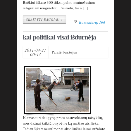
Bačkiui iškasė 300 tūkst. pelno neatnešusiam
religiniam renginėliui. Pasirodo, tai n [...]
SKAITYTI DAUGIAU »
Komentarų: 106
kai politikai visai išdurnėja
2011-04-21
buržujus
Parašė
00:44
Islamas turi daugybę protu nesuvokiamų taisyklių,
nors dažnai krikščionybė ne ką mažiau atsilieka.
Tačiau šįkart musulmonai absoliučiai laimi sužaloto