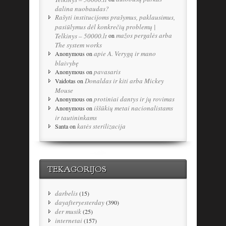
dalina nuobaudas?
Rašyti institucijoms prašymus, paklausimus,
pasiūlymus dėl konkrečių problemų |
mažos pergalės arba
Telkinys – 50000.lt
on
The system works
apie A. Verygą ir mano
Anonymous
on
blaivybę
pavasaris
Anonymous
on
Donaldas ir kiti arba Mickey
Vaidotas
on
Mouse
protiniai dantys ir jų rovimas
Anonymous
on
iššūkių metai nacionalistams
Anonymous
on
ir tautininkams
katės sterilizacija
Santa
on
TEKAGORIJOS
darbelis
(15)
dayafteryesterday
(390)
der musik
(25)
internetai
(157)