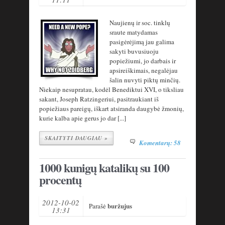
Naujienų ir soc. tinklų
sraute matydamas
pasigėrėjimą jau galima
sakyti buvusiuoju
popiežiumi, jo darbais ir
apsireiškimais, negalėjau
šalin nuvyti piktų minčių.
Niekaip nesupratau, kodėl Benediktui XVI, o tiksliau
sakant, Joseph Ratzingeriui, pasitraukiant iš
popiežiaus pareigų, iškart atsiranda daugybė žmonių,
kurie kalba apie gerus jo dar [...]
SKAITYTI DAUGIAU »
Komentarų: 58
1000 kunigų katalikų su 100
procentų
2012-10-02
buržujus
Parašė
13:31