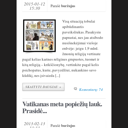
2015-01-12
buržujus
Parašė
15:30
Visą situaciją tobulai
apibūdinantis
paveiksliukas. Pasakysiu
paprastai, nes jau atsibodo
nusišnekėjimai viešoje
erdvėje: jeigu 1,9 mlrd.
žmonių religiją vertinate
pagal kelias karines religines grupuotes, tuomet ir
kitą religiją – krikščionybę, vertinkite pagal kelis
psichopatus, kurie, pavyzdžiui, nukankino savo
kūdikį, nes įsivaizda [...]
SKAITYTI DAUGIAU »
Komentarų: 74
Vatikanas meta popiežių lauk.
Prasidė...
2013-02-13
buržujus
Parašė
11:11