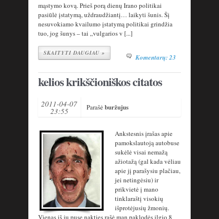
mąstymo kovą. Prieš porą dienų Irano politikai
pasiūlė įstatymą, uždraudžiantį… laikyti šunis. Šį
nesuvokiamo kvailumo įstatymą politikai grindžia
tuo, jog šunys – tai „vulgarios v [...]
SKAITYTI DAUGIAU »
Komentarų: 23
kelios krikščioniškos citatos
2011-04-07
buržujus
Parašė
23:55
Ankstesnis įrašas apie
pamokslautoją autobuse
sukėlė visai nemažą
ažiotažą (gal kada vėliau
apie jį parašysiu plačiau,
jei netingėsiu) ir
prikvietė į mano
tinklaraštį visokių
išprotėjusių žmonių.
Vienas iš jų pusę nakties rašė man paklodės ilgio 8