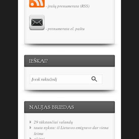
- įrašų prenumerata (RSS)
- prenumerata el. paštu
IEŠKAI?
NAUJAS BRIEDAS
29 tūkstančiai valandų
tauta nyksta: iš Lietuvos emigravo dar viena
šeima
aš irgi