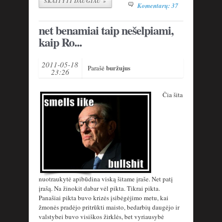
SKAITYTI DAUGIAU »
Komentarų: 37
net benamiai taip nešelpiami,
kaip Ro...
2011-05-18
buržujus
Parašė
23:26
Čia šita
nuotraukytė apibūdina viską šitame įraše. Net patį
įrašą. Na žinokit dabar vėl pikta. Tikrai pikta.
Panašiai pikta buvo krizės įsibėgėjimo metu, kai
žmonės pradėjo pritrūkti maisto, bedarbių daugėjo ir
valstybei buvo visiškos žirklės, bet vyriausybė