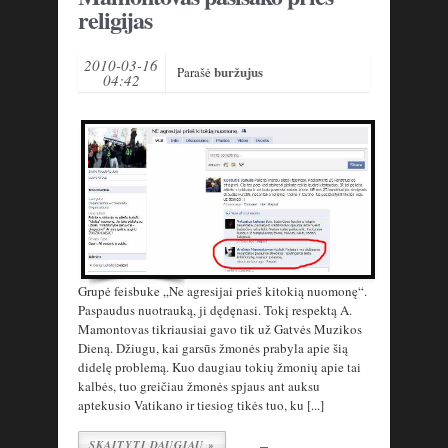
religijas
2010-03-16
buržujus
Parašė
04:42
Grupė feisbuke „Ne agresijai prieš kitokią nuomonę“.
Paspaudus nuotrauką, ji dędęnasi. Tokį respektą A.
Mamontovas tikriausiai gavo tik už Gatvės Muzikos
Dieną. Džiugu, kai garsūs žmonės prabyla apie šią
didelę problemą. Kuo daugiau tokių žmonių apie tai
kalbės, tuo greičiau žmonės spjaus ant auksu
aptekusio Vatikano ir tiesiog tikės tuo, ku [...]
SKAITYTI DAUGIAU »