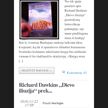
Vos tik spėju
parašyti apie
Richard Dawkins
„Dievo iliuzija“
pasirodymą
lietuviškoje
padangėje, ogi
mane pradžiugina
žinia iš leidėjų!
Štai ši, šventoje Buržujaus rankoje laikoma tikra,
kvepianti, ką tik iš spaustuvės išlindusi baisiausius
Svarinsko košmarus sukelsianti knyga bus atiduoda
vienam iš šio tinklaraščio skaitytojų :) Knyga stora
[...]
SKAITYTI DAUGIAU »
Komentarų: 43
Richard Dawkins „Dievo
iliuzija“ prek...
2010-11-22
buržujus
Parašė
17:08