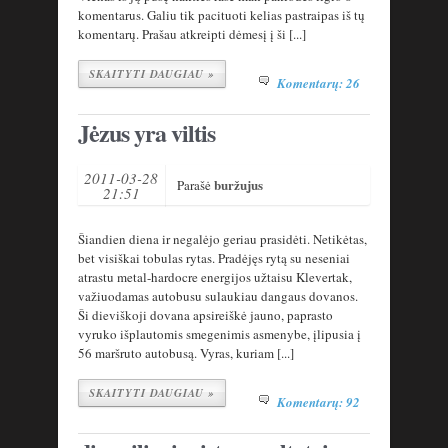
komentarus. Galiu tik pacituoti kelias pastraipas iš tų
komentarų. Prašau atkreipti dėmesį į ši [...]
SKAITYTI DAUGIAU »
Komentarų: 26
Jėzus yra viltis
2011-03-28
buržujus
Parašė
21:51
Šiandien diena ir negalėjo geriau prasidėti. Netikėtas,
bet visiškai tobulas rytas. Pradėjęs rytą su neseniai
atrastu metal-hardocre energijos užtaisu Klevertak,
važiuodamas autobusu sulaukiau dangaus dovanos.
Ši dieviškoji dovana apsireiškė jauno, paprasto
vyruko išplautomis smegenimis asmenybe, įlipusia į
56 maršruto autobusą. Vyras, kuriam [...]
SKAITYTI DAUGIAU »
Komentarų: 92