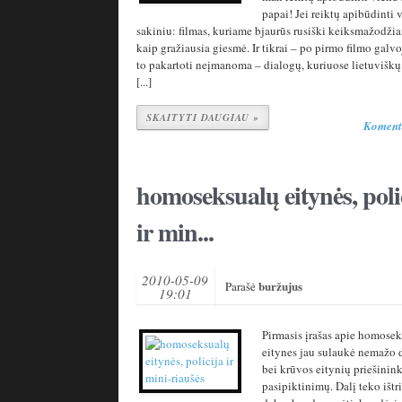
papai! Jei reiktų apibūdinti 
sakiniu: filmas, kuriame bjaurūs rusiški keiksmažodži
kaip gražiausia giesmė. Ir tikrai – po pirmo filmo galvo
to pakartoti neįmanoma – dialogų, kuriuose lietuviškų
[...]
SKAITYTI DAUGIAU »
Koment
homoseksualų eitynės, poli
ir min...
2010-05-09
buržujus
Parašė
19:01
Pirmasis įrašas apie homose
eitynes jau sulaukė nemažo
bei krūvos eitynių priešinin
pasipiktinimų. Dalį teko ištrin