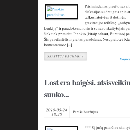
Prisimindamas praeito savait
diskusijas su draugais apie a
taškus, ateivius iš dešinės,
gravitacijos reikšmę, „nubyr
Lenkiją“ ir paradoksus, noriu ir su savo skaitytojais pa
šiek tiek primirštu Pinokio (kitaip sakant, Buratino) p
Šis paveikslėlis ir yra tas paradoksas. Nesupratote? Kl
komentaruose [...]
SKAITYTI DAUGIAU »
Komen
Lost era baigėsi. atsisveikin
sunko...
2010-05-24
buržujus
Parašė
18:20
*** Šį įrašą patarčiau skaityt