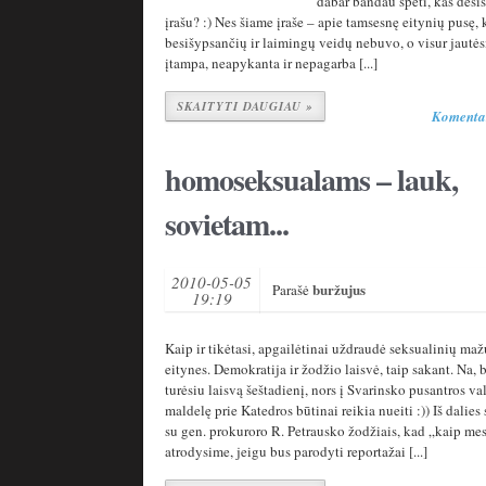
dabar bandau spėti, kas dėsis
įrašu? :) Nes šiame įraše – apie tamsesnę eitynių pusę, 
besišypsančių ir laimingų veidų nebuvo, o visur jautėsi
įtampa, neapykanta ir nepagarba [...]
SKAITYTI DAUGIAU »
Komenta
homoseksualams – lauk,
sovietam...
2010-05-05
buržujus
Parašė
19:19
Kaip ir tikėtasi, apgailėtinai uždraudė seksualinių m
eitynes. Demokratija ir žodžio laisvė, taip sakant. Na, 
turėsiu laisvą šeštadienį, nors į Svarinsko pusantros v
maldelę prie Katedros būtinai reikia nueiti :)) Iš dalies
su gen. prokuroro R. Petrausko žodžiais, kad „kaip me
atrodysime, jeigu bus parodyti reportažai [...]