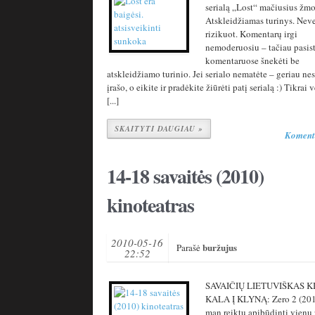
serialą „Lost“ mačiusius žmo
Atskleidžiamas turinys. Neve
rizikuot. Komentarų irgi
nemoderuosiu – tačiau pasis
komentaruose šnekėti be
atskleidžiamo turinio. Jei serialo nematėte – geriau ne
įrašo, o eikite ir pradėkite žiūrėti patį serialą :) Tikrai 
[...]
SKAITYTI DAUGIAU »
Koment
14-18 savaitės (2010)
kinoteatras
2010-05-16
buržujus
Parašė
22:52
SAVAIČIŲ LIETUVIŠKAS K
KALA Į KLYNĄ: Zero 2 (2010
man reiktų apibūdinti vienu