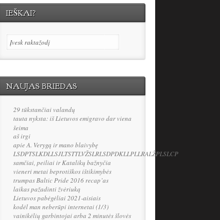
IEŠKAI?
NAUJAS BRIEDAS
29 tūkstančiai valandų
tauta nyksta: iš Lietuvos emigravo dar viena
šeima
aš irgi
apie A. Verygą ir mano blaivybę
LSDPTSLKDLLSJLTSTTLVŽSLRLSDPDKLLPLLRALŽPLSLCP
samčiai, peiliai ir Katalikų bažnyčia
vieneri metai beprotiškos ištikimybės
trumpas Baltic Pride 2016 recap’as
laikas pažadinti žvėriuką
Lietuvos pabėgėliai 2021-aisiais
kodėl man neberūpi internetai (1/3)
vainikėlių garbintojai arba 2 minutės šlovės