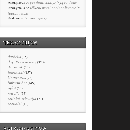
protiniai dantys ir jų rovimas
Anonymous
on
iššūkių metai nacionalistams ir
Anonymous
on
tautininkams
katės sterilizacija
Santa
on
TEKAGORIJOS
darbelis
(15)
dayafteryesterday
(390)
der musik
(25)
internetai
(157)
kinoteatras
(76)
linksmiiibės
(145)
pykšt
(55)
religija
(33)
serialai, televizija
(23)
skaitalai
(10)
RETROSPEKTYVA