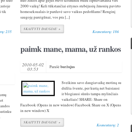
 po šiuo
nuo žinios apie gėjus buvo kosminiu būdu išprievartauta virš
kurioje
2000 vaikų! Keli tūkstančiai eitynes stebėjusių žmonių pavirto
 tik
homoseksualais ir pardavė savo vaikus pedofilams! Renginį
saugoję pareigūnai, vos pra [...]
SKAITYTI DAUGIAU »
rų: 235
Komentarų: 186
paimk mane, mama, už rankos
2010-05-02
buržujus
Parašė
03:53
Sveikinu savo daugiavaikę motiną su
didžia švente, per kurią net baisiausi
ir blogiausi sūnūs tampa mylinčiais
ažumų
vaikeliais! SHARE: Share on
bet
Facebook (Opens in new window) Facebook Share on X (Opens
alandos
in new window) X
 sutinku
s
SKAITYTI DAUGIAU »
Komentarų: 2