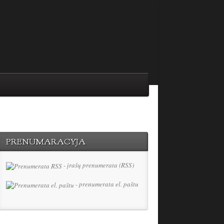
PRENUMARACYJA
- įrašų prenumerata (RSS)
- prenumerata el. paštu