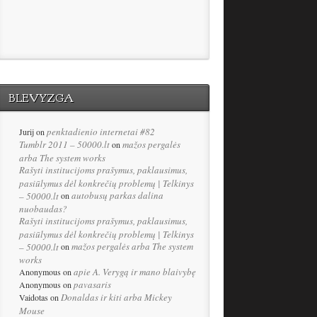
BLEVYZGA
penktadienio internetai #82
Jurij
on
Tumblr 2011 – 50000.lt
mažos pergalės
on
arba The system works
Rašyti institucijoms prašymus, paklausimus,
pasiūlymus dėl konkrečių problemų | Telkinys
autobusų parkas dalina
– 50000.lt
on
nuobaudas?
Rašyti institucijoms prašymus, paklausimus,
pasiūlymus dėl konkrečių problemų | Telkinys
mažos pergalės arba The system
– 50000.lt
on
works
apie A. Verygą ir mano blaivybę
Anonymous
on
pavasaris
Anonymous
on
Donaldas ir kiti arba Mickey
Vaidotas
on
Mouse