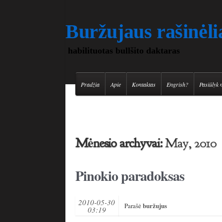
Buržujaus rašinėli
habilituotas bullšito daktaras
Pradžia
Apie
Kontaktas
Engrish?
Pasiūlyk 
Mėnesio archyvai:
May, 2010
Pinokio paradoksas
2010-05-30
buržujus
Parašė
03:19