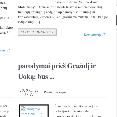
pasaulinė diena „Visi pieškime
nes.
Mohamedą“! Diena skirta skleisti laisvą ir nuo neracionalių
rtėtų
tradicijų apsaugotą žodį, o taip parodyti solidarumą su
karikatūristais, kuriems iki šiol grasinama mirtimi už tai, kad jie
tenkite
išdrįso nupi [...]
skaitykite
verta. ***
SKAITYTI DAUGIAU »
Komentarų: 47
arų: 46
parodymai prieš Gražulį ir
Uoką: bus ...
2010-05-11
buržujus
Parašė
17:21
INAS
Šiandien buvau iškviestas į 1-ąjį
) – jei
policijos komisariatą duoti
 žodžiu:
parodymus dėl Gražulio ir Uokos.