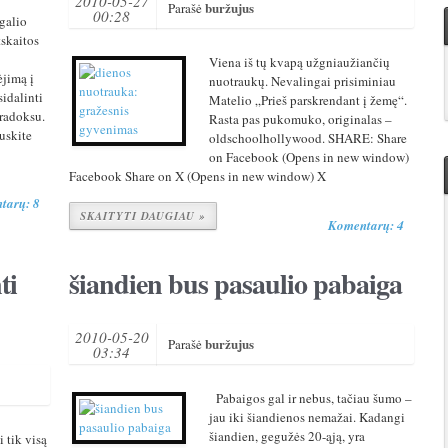
2010-05-27
buržujus
Parašė
00:28
galio
tskaitos
Viena iš tų kvapą užgniaužiančių
ėjimą į
nuotraukų. Nevalingai prisiminiau
sidalinti
Matelio „Prieš parskrendant į žemę“.
aradoksu.
Rasta pas pukomuko, originalas –
auskite
oldschoolhollywood. SHARE: Share
on Facebook (Opens in new window)
Facebook Share on X (Opens in new window) X
tarų: 8
SKAITYTI DAUGIAU »
Komentarų: 4
ti
šiandien bus pasaulio pabaiga
2010-05-20
buržujus
Parašė
03:34
Pabaigos gal ir nebus, tačiau šumo –
jau iki šiandienos nemažai. Kadangi
šiandien, gegužės 20-ąją, yra
i tik visą