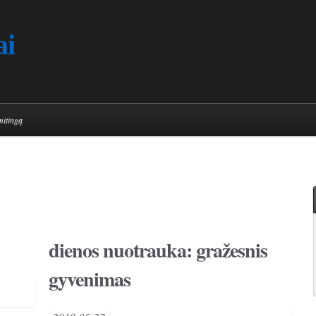
ai
mitingą
dienos nuotrauka: gražesnis
gyvenimas