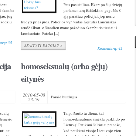
vienu
Pats pasisiūliau. Iškart po šių dviejų
ai skamba
parlamentarų išsišokimo gegužės 8-
jau, jog
ąją parašiau policijai, jog noriu
 žodžių
liudyti prieš juos. Policijos vyr. vadas Kęstutis Lančinskas
atrašė iškart, o šiandien mane pažadino skambutis tiesiai iš
komisariato. Pateka [...]
arų: 35
SKAITYTI DAUGIAU »
Komentarų: 42
cija
homoseksualų (arba gėjų)
eitynės
2010-05-08
buržujus
Parašė
23:59
ksualų
Taip, išaušo ta diena, kai
 dėmesio
homoseksualumo šmėkla pasklido po
kų
Lietuvą! Patikimi šaltiniai pranešė,
ti, tai
kad netikėtai visoje Lietuvoje vien