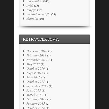
linksmiiibės
(145)
pykšt
(55)
religija
(33)
serialai, televizija
(23)
skaitalai
(10)
RETROSPEKTYVA
December 2018
(1)
February 2018
(1)
November 2017
(1)
May 2017
(1)
October 2016
(1)
August 2016
(1)
June 2016
(2)
October 2015
(1)
September 2015
(1)
April 2015
(1)
March 2015
(1)
February 2015
(1)
January 2015
(2)
October 2014
(1)