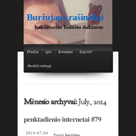
Buržujaus rašinėliai
habilituotas bullšito daktaras
Pradžia
Apie
Kontaktas
Engrish?
Pasiūlyk mitingą
Mėnesio archyvai:
July, 2014
penktadienio internetai #79
2014-07-04
buržujus
Parašė