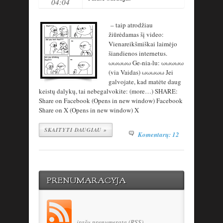
04:04
– taip atrodžiau
žiūrėdamas šį video:
Vienareikšmiškai laimėjo
šiandienos internetus.
ωωωωω Ge-nia-lu: ωωωωω
(via Vaidas) ωωωωω Jei
galvojate, kad matėte daug
keistų dalykų, tai nebegalvokite: (more…) SHARE:
Share on Facebook (Opens in new window) Facebook
Share on X (Opens in new window) X
SKAITYTI DAUGIAU »
Komentarų: 12
PRENUMARACYJA
- įrašų prenumerata (RSS)