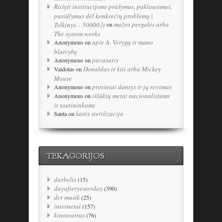
Rašyti institucijoms prašymus, paklausimus,
pasiūlymus dėl konkrečių problemų |
mažos pergalės arba
Telkinys – 50000.lt
on
The system works
apie A. Verygą ir mano
Anonymous
on
blaivybę
pavasaris
Anonymous
on
Donaldas ir kiti arba Mickey
Vaidotas
on
Mouse
protiniai dantys ir jų rovimas
Anonymous
on
iššūkių metai nacionalistams
Anonymous
on
ir tautininkams
katės sterilizacija
Santa
on
TEKAGORIJOS
darbelis
(15)
dayafteryesterday
(390)
der musik
(25)
internetai
(157)
kinoteatras
(76)