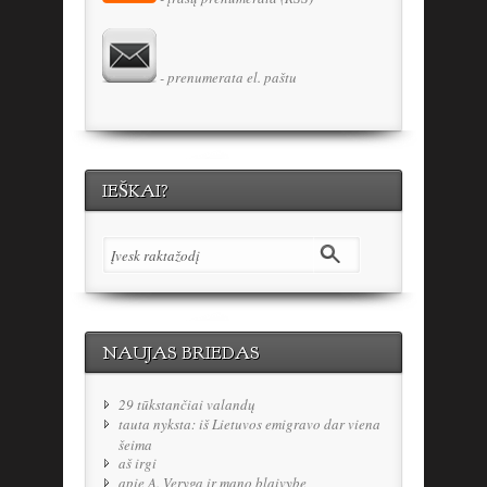
- prenumerata el. paštu
IEŠKAI?
NAUJAS BRIEDAS
29 tūkstančiai valandų
tauta nyksta: iš Lietuvos emigravo dar viena
šeima
aš irgi
apie A. Verygą ir mano blaivybę