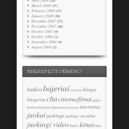
April 2008
(24)
March 2008
(27)
February 2008
(27)
January 2008
(38)
December 2007
(27)
November 2007
(46)
October 2007
(9)
October 2004
(1)
September 2004
(8)
August 2004
(2)
NEKREIPKITE DĖMESIO
bajeriai
baikos
blogas
bažnyčia
cha
cinema
filmai
blogeriai
gėjai
internetas
humoras
homoseksualai
internetai
juokai
juokinga
juokingi vaizdeliai
juokingi video
kinas
katės
kino