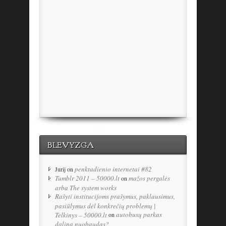
BLEVYZGA
penktadienio internetai #82
Jurij
on
Tumblr 2011 – 50000.lt
mažos pergalės
on
arba The system works
Rašyti institucijoms prašymus, paklausimus,
pasiūlymus dėl konkrečių problemų |
autobusų parkas
Telkinys – 50000.lt
on
dalina nuobaudas?