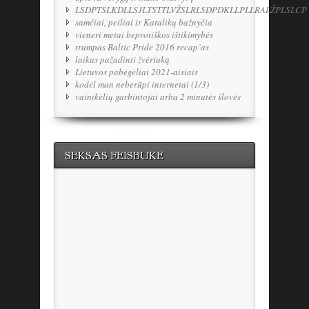
LSDPTSLKDLLSJLTSTTLVŽSLRLSDPDKLLPLLRALŽPLSLCP
samčiai, peiliai ir Katalikų bažnyčia
vieneri metai beprotiškos ištikimybės
trumpas Baltic Pride 2016 recap’as
laikas pažadinti žvėriuką
Lietuvos pabėgėliai 2021-aisiais
kodėl man neberūpi internetai (1/3)
vainikėlių garbintojai arba 2 minutės šlovės
SEKSAS FEISBUKE