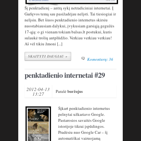
Šį penktadienį – antrą sykį netradiciniai internetai. Į
Garlęvos temą sau pasižadėjau nelįsti. Tai tiesiogiai ir
nelįsiu. Bet šiuos penktadienio internetus skirsiu
nuostabiausiam dalykui, įvykusiam garsiąją gegužės
17-ąją: o gi vienam tokiam balsas.lt postukui, kuris
sulaukė trolių antplūdžio. Verkiau verkiau verkiau!
Aš vėl tikiu žmoni [...]
SKAITYTI DAUGIAU »
Komentarų: 36
penktadienio internetai #29
2012-04-13
buržujus
Parašė
13:27
Šįkart penktadienio internetus
pelnytai užkariavo Google.
Pastarosios savaitės Google
istorijoje tikrai įspūdingos.
Pradėsiu nuo Google Car – šį
automatiškai vairuojamą