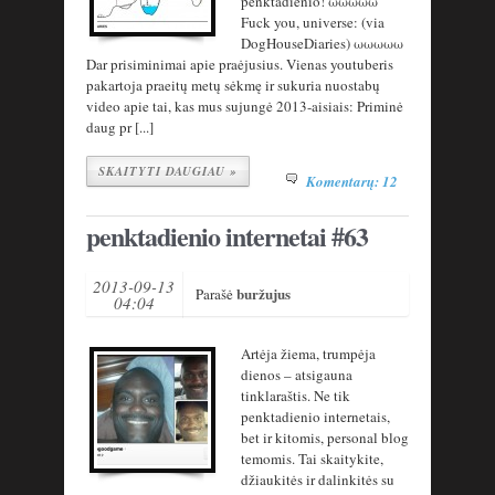
penktadienio! ωωωωω
Fuck you, universe: (via
DogHouseDiaries) ωωωωω
Dar prisiminimai apie praėjusius. Vienas youtuberis
pakartoja praeitų metų sėkmę ir sukuria nuostabų
video apie tai, kas mus sujungė 2013-aisiais: Priminė
daug pr [...]
SKAITYTI DAUGIAU »
Komentarų: 12
penktadienio internetai #63
2013-09-13
buržujus
Parašė
04:04
Artėja žiema, trumpėja
dienos – atsigauna
tinklaraštis. Ne tik
penktadienio internetais,
bet ir kitomis, personal blog
temomis. Tai skaitykite,
džiaukitės ir dalinkitės su