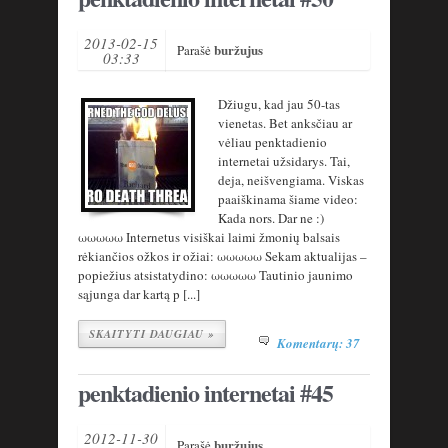
2013-02-15
buržujus
Parašė
03:33
Džiugu, kad jau 50-tas
vienetas. Bet anksčiau ar
vėliau penktadienio
internetai užsidarys. Tai,
deja, neišvengiama. Viskas
paaiškinama šiame video:
Kada nors. Dar ne :)
ωωωωω Internetus visiškai laimi žmonių balsais
rėkiančios ožkos ir ožiai: ωωωωω Sekam aktualijas –
popiežius atsistatydino: ωωωωω Tautinio jaunimo
sąjunga dar kartą p [...]
SKAITYTI DAUGIAU »
Komentarų: 37
penktadienio internetai #45
2012-11-30
buržujus
Parašė