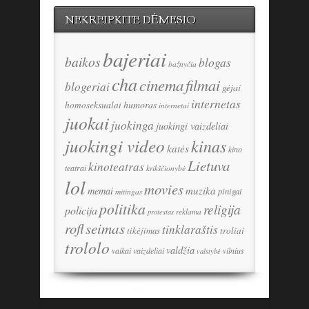
NEKREIPKITE DĖMESIO
bajeriai
baikos
blogas
bažnyčia
cha
cinema
filmai
blogeriai
gėjai
internetas
humoras
homoseksualai
internetai
juokai
juokinga
juokingi vaizdeliai
juokingi video
kinas
katės
kino
Lietuva
kinoteatras
teatrai
krikščionybė
lol
movies
memai
muzika
pinigai
mitingas
politika
religija
policija
reklama
protestas
seimas
rofl
tinklaraštis
tikėjimas
troliai
trololo
valdžia
vaikai
vaizdeliai
vilnius
valstybė