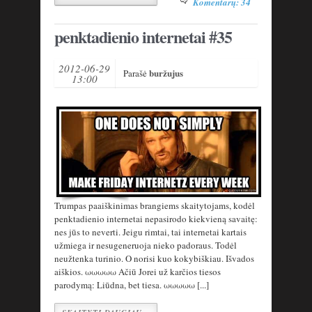
Komentarų: 34
penktadienio internetai #35
2012-06-29
buržujus
Parašė
13:00
Trumpas paaiškinimas brangiems skaitytojams, kodėl
penktadienio internetai nepasirodo kiekvieną savaitę:
nes jūs to neverti. Jeigu rimtai, tai internetai kartais
užmiega ir nesugeneruoja nieko padoraus. Todėl
neužtenka turinio. O norisi kuo kokybiškiau. Išvados
aiškios. ωωωωω Ačiū Jorei už karčios tiesos
parodymą: Liūdna, bet tiesa. ωωωωω [...]