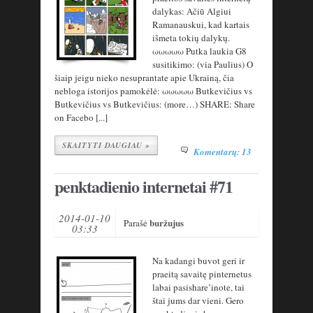
dalykas: Ačiū Algiui
Ramanauskui, kad kartais
išmeta tokių dalykų.
ωωωωω Putka laukia G8
susitikimo: (via Paulius) O
šiaip jeigu nieko nesuprantate apie Ukrainą, čia
nebloga istorijos pamokėlė: ωωωωω Butkevičius vs
Butkevičius vs Butkevičius: (more…) SHARE: Share
on Facebo [...]
SKAITYTI DAUGIAU »
Komentarų: 13
penktadienio internetai #71
2014-01-10
buržujus
Parašė
03:33
Na kadangi buvot geri ir
praeitą savaitę pinternetus
labai pasishare’inote, tai
štai jums dar vieni. Gero