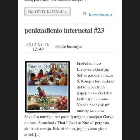
SKAITYTI DAUGIAU »
Komentarų: 8
penktadienio internetai #23
2012-01-20
buržujus
Parašė
12:49
Pradedam nuo
Lietuvos aktualijų:
Sel’as pasakė bl nx, o
Š. Korėjos forumukiaz
dėl to labai liūdi
(įspėjimas – čia labai
keikiasi): ωωωωω
Visada padėkok už
maistą: ωωωωω
Savaičių muzika: per pasaulį uraganu praėjusi Gotye
dainos „Somebody That I Used to Know“ pergrota
akustinė versija. Išskirtinė tuo, jog ją viena gitara
atliek [...]