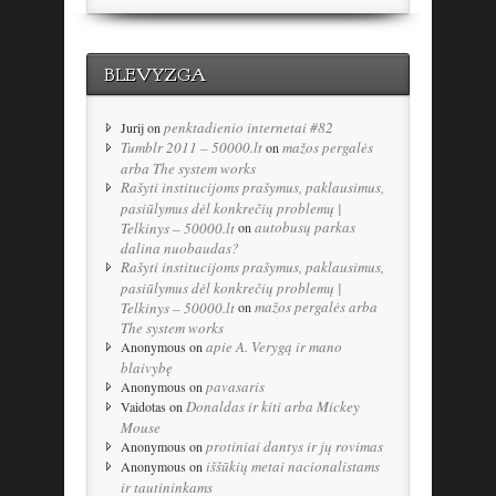
BLEVYZGA
penktadienio internetai #82
Jurij
on
Tumblr 2011 – 50000.lt
mažos pergalės
on
arba The system works
Rašyti institucijoms prašymus, paklausimus,
pasiūlymus dėl konkrečių problemų |
autobusų parkas
Telkinys – 50000.lt
on
dalina nuobaudas?
Rašyti institucijoms prašymus, paklausimus,
pasiūlymus dėl konkrečių problemų |
mažos pergalės arba
Telkinys – 50000.lt
on
The system works
apie A. Verygą ir mano
Anonymous
on
blaivybę
pavasaris
Anonymous
on
Donaldas ir kiti arba Mickey
Vaidotas
on
Mouse
protiniai dantys ir jų rovimas
Anonymous
on
iššūkių metai nacionalistams
Anonymous
on
ir tautininkams