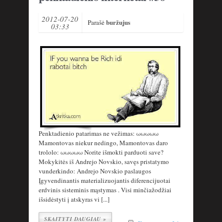
2012-07-20
buržujus
Parašė
03:33
Penktadienio patarimas ne vežimas: ωωωωω
Mamontovas niekur nedingo, Mamontovas daro
trololo: ωωωωω Norite išmokti parduoti save?
Mokykitės iš Andrejo Novskio, savęs pristatymo
vunderkindo: Andrejo Novskio paslaugos
Įgyvendinantis materializuojantis diferencijuotai
erdvinis sisteminis mąstymas . Visi minčiažodžiai
išsidėstyti į atskyras vi [...]
SKAITYTI DAUGIAU »