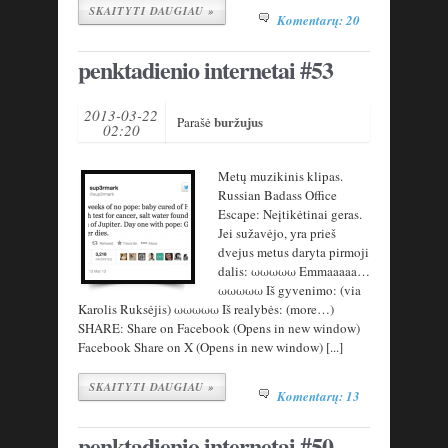
SKAITYTI DAUGIAU »
Komentarų: 20
penktadienio internetai #53
2013-03-22
buržujus
Parašė
02:20
Metų muzikinis klipas.
Russian Badass Office
Escape: Neįtikėtinai geras.
Jei sužavėjo, yra prieš
dvejus metus daryta pirmoji
dalis: ωωωωω Emmaaaaa…
ωωωωω Iš gyvenimo: (via
Karolis Ruksėjis) ωωωωω Iš realybės: (more…)
SHARE: Share on Facebook (Opens in new window)
Facebook Share on X (Opens in new window) [...]
SKAITYTI DAUGIAU »
Komentarų: 13
penktadienio internetai #50