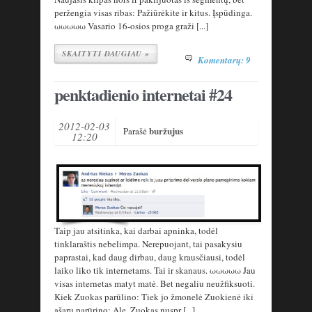
peržengia visas ribas: Pažiūrėkite ir kitus. Įspūdinga.
ωωωωω Vasario 16-osios proga graži [...]
SKAITYTI DAUGIAU »
Komentarų: 9
penktadienio internetai #24
2012-02-03
buržujus
Parašė
12:20
Taip jau atsitinka, kai darbai apninka, todėl
tinklaraštis nebelimpa. Nerepuojant, tai pasakysiu
paprastai, kad daug dirbau, daug krausčiausi, todėl
laiko liko tik internetams. Tai ir skanaus. ωωωωω Jau
visas internetas matyt matė. Bet negaliu neužfiksuoti.
Kiek Zuokas parūlino: Tiek jo žmonelė Zuokienė iki
ašarų parūrino: Ale, Zuokas nuspr [...]