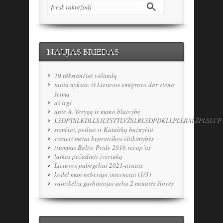
NAUJAS BRIEDAS
29 tūkstančiai valandų
tauta nyksta: iš Lietuvos emigravo dar viena
šeima
aš irgi
apie A. Verygą ir mano blaivybę
LSDPTSLKDLLSJLTSTTLVŽSLRLSDPDKLLPLLRALŽPLSLCP
samčiai, peiliai ir Katalikų bažnyčia
vieneri metai beprotiškos ištikimybės
trumpas Baltic Pride 2016 recap’as
laikas pažadinti žvėriuką
Lietuvos pabėgėliai 2021-aisiais
kodėl man neberūpi internetai (1/3)
vainikėlių garbintojai arba 2 minutės šlovės