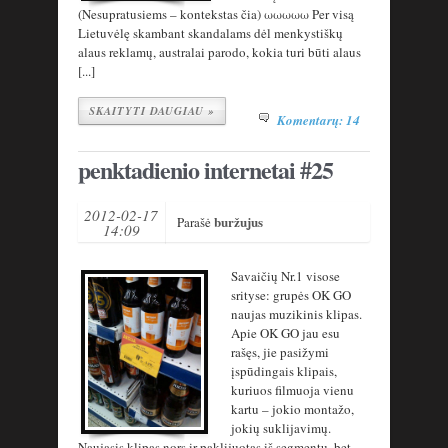
(Nesupratusiems – kontekstas čia) ωωωωω Per visą
Lietuvėlę skambant skandalams dėl menkystiškų
alaus reklamų, australai parodo, kokia turi būti alaus
[...]
SKAITYTI DAUGIAU »
Komentarų: 14
penktadienio internetai #25
2012-02-17
buržujus
Parašė
14:09
Savaičių Nr.1 visose
srityse: grupės OK GO
naujas muzikinis klipas.
Apie OK GO jau esu
rašęs, jie pasižymi
įspūdingais klipais,
kuriuos filmuoja vienu
kartu – jokio montažo,
jokių suklijavimų.
Naujasis klipas nors ir paklijuotas iš segmentų, bet