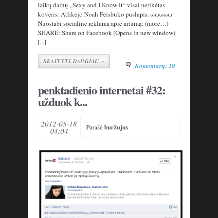
laikų dainų „Sexy and I Know It“ visai netikėtas
koveris: Atlikėjo Noah Feisbuko puslapis. ωωωωω
Nuostabi socialinė reklama apie artumą: (more…)
SHARE: Share on Facebook (Opens in new window)
[...]
SKAITYTI DAUGIAU »
Komentarų: 20
penktadienio internetai #32:
užduok k...
2012-05-18
buržujus
Parašė
04:04