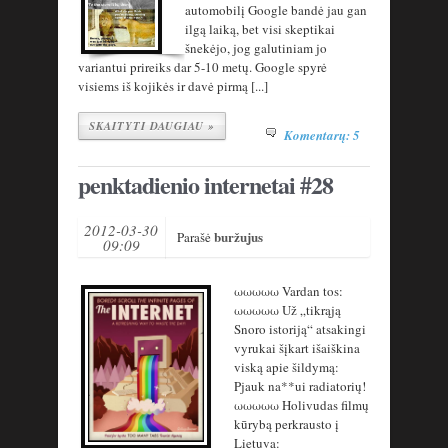
automobilį Google bandė jau gan
ilgą laiką, bet visi skeptikai
šnekėjo, jog galutiniam jo
variantui prireiks dar 5-10 metų. Google spyrė
visiems iš kojikės ir davė pirmą [...]
SKAITYTI DAUGIAU »
Komentarų: 5
penktadienio internetai #28
2012-03-30
buržujus
Parašė
09:09
ωωωωω Vardan tos:
ωωωωω Už „tikrąją
Snoro istoriją“ atsakingi
vyrukai šįkart išaiškina
viską apie šildymą:
Pjauk na**ui radiatorių!
ωωωωω Holivudas filmų
kūrybą perkrausto į
Lietuvą: