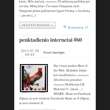
kitais. Bile mačytų. ωωωωω 20 milijonų peržiūrų per
savaitę. Metų hitas: Čia mano Gangnam style.
Gangnam pilnai paklausiau lygiai 0 kartų, o šią dainą
– jau mo [...]
SKAITYTI DAUGIAU »
Komentarų: 21
penktadienio internetai #60
2013-07-26
buržujus
Parašė
04:44
Dar vienas puikus Best of
the Web: Skubėkit žiūrėt,
kol neužblokavo. ωωωωω
Absoliučiai genialiai:
ωωωωω Dedikuoju LR
Mykolui V.: (more…)
SHARE: Share on Facebook
(Opens in new window) Facebook Share on X (Opens
in new window) X