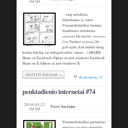
04:04
– taip atrodžiau
žiūrėdamas šį video:
Vienareikšmiškai laimėjo
šiandienos internetus.
ωωωωω Ge-nia-lu: ωωωωω
(via Vaidas) ωωωωω Jei
galvojate, kad matėte daug
keistų dalykų, tai nebegalvokite: (more…) SHARE:
Share on Facebook (Opens in new window) Facebook
Share on X (Opens in new window) X
SKAITYTI DAUGIAU »
Komentarų: 12
penktadienio internetai #74
2014-03-21
buržujus
Parašė
04:04
Vienareikšmiškai geriausias
praeitos savaitės internetų