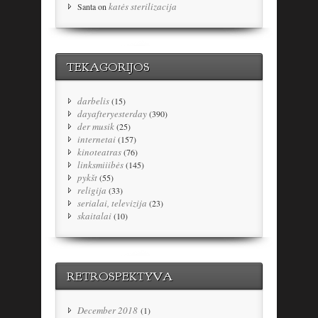
katės sterilizacija
Santa
on
TEKAGORIJOS
darbelis
(15)
dayafteryesterday
(390)
der musik
(25)
internetai
(157)
kinoteatras
(76)
linksmiiibės
(145)
pykšt
(55)
religija
(33)
serialai, televizija
(23)
skaitalai
(10)
RETROSPEKTYVA
December 2018
(1)