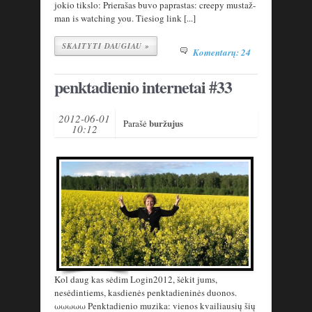
jokio tikslo: Prierašas buvo paprastas: creepy mustaž-
man is watching you. Tiesiog link [...]
SKAITYTI DAUGIAU »
Komentarų: 24
penktadienio internetai #33
2012-06-01
buržujus
Parašė
10:12
Kol daug kas sėdim Login2012, šėkit jums,
nesėdintiems, kasdienės penktadieninės duonos.
ωωωωω Penktadienio muzika: vienos kvailiausių šių