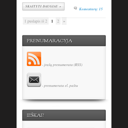
SKAITYTI DAUGIAU »
Komentarų: 15
1
»
1 puslapis iš 2
2
PRENUMARACYJA
- įrašų prenumerata (RSS)
- prenumerata el. paštu
IEŠKAI?