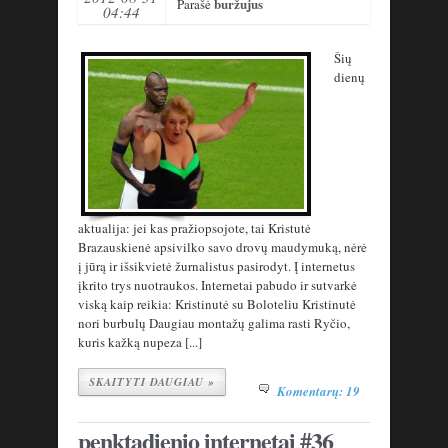
buržujus
Parašė
04:44
Šių
dienų
aktualija: jei kas pražiopsojote, tai Kristutė
Brazauskienė apsivilko savo drovų maudymuką, nėrė
į jūrą ir išsikvietė žurnalistus pasirodyt. Į internetus
įkrito trys nuotraukos. Internetai pabudo ir sutvarkė
viską kaip reikia: Kristinutė su Boloteliu Kristinutė
nori burbulų Daugiau montažų galima rasti Ryčio,
kuris kažką nupeza [...]
SKAITYTI DAUGIAU »
Komentarų: 19
penktadienio internetai #36