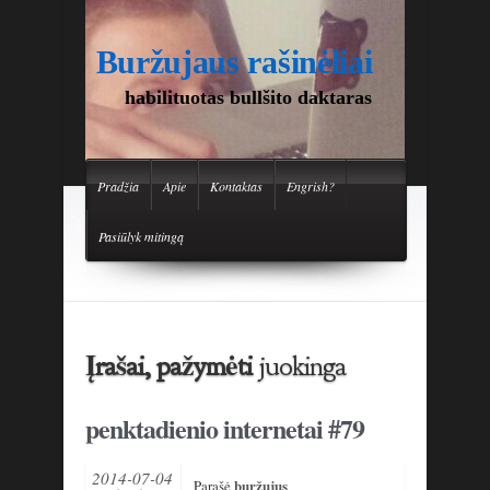
Buržujaus rašinėliai
habilituotas bullšito daktaras
Pradžia
Apie
Kontaktas
Engrish?
Pasiūlyk mitingą
Įrašai, pažymėti
juokinga
penktadienio internetai #79
2014-07-04
buržujus
Parašė