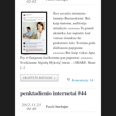
02:02
Šios savaitės internetus
laimėjo Brazauskienė: Bet,
kaip matome, auditorija
atitaikyta. ωωωωω Ta graudi
akimirka, kai supranti, kad
virusas išsunktas iki
paskutinio lašo: Svetima gėda
didžiausiu pajėgumu.
ωωωωω Bet šiaip viskas Apie
Psy ir Gangnam išaiškinama gan paprastai: ωωωωω
Sveikiname Algirdą Mykolą! (more…) SHARE: Share
[...]
SKAITYTI DAUGIAU »
Komentarų: 34
penktadienio internetai #44
2012-11-23
buržujus
Parašė
04:40