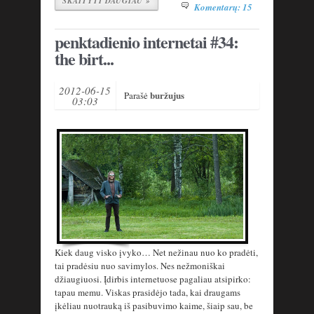
SKAITYTI DAUGIAU »
Komentarų: 15
penktadienio internetai #34:
the birt...
2012-06-15
buržujus
Parašė
03:03
Kiek daug visko įvyko… Net nežinau nuo ko pradėti,
tai pradėsiu nuo savimylos. Nes nežmoniškai
džiaugiuosi. Įdirbis internetuose pagaliau atsipirko:
tapau memu. Viskas prasidėjo tada, kai draugams
įkėliau nuotrauką iš pasibuvimo kaime, šiaip sau, be