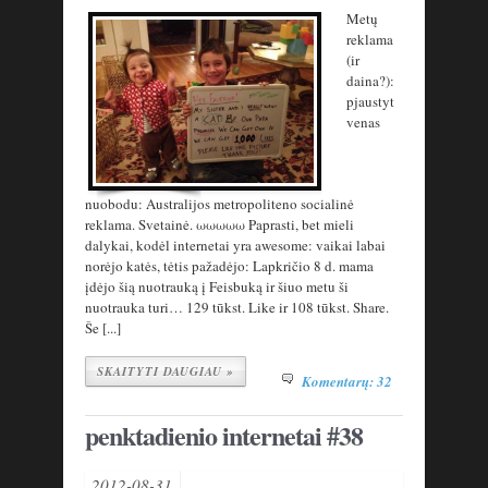
Metų
reklama
(ir
daina?):
pjaustyt
venas
nuobodu: Australijos metropoliteno socialinė
reklama. Svetainė. ωωωωω Paprasti, bet mieli
dalykai, kodėl internetai yra awesome: vaikai labai
norėjo katės, tėtis pažadėjo: Lapkričio 8 d. mama
įdėjo šią nuotrauką į Feisbuką ir šiuo metu ši
nuotrauka turi… 129 tūkst. Like ir 108 tūkst. Share.
Še [...]
SKAITYTI DAUGIAU »
Komentarų: 32
penktadienio internetai #38
2012-08-31