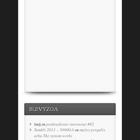
BLEVYZGA
penktadienio internetai #82
Jurij
on
Tumblr 2011 – 50000.lt
mažos pergalės
on
arba The system works