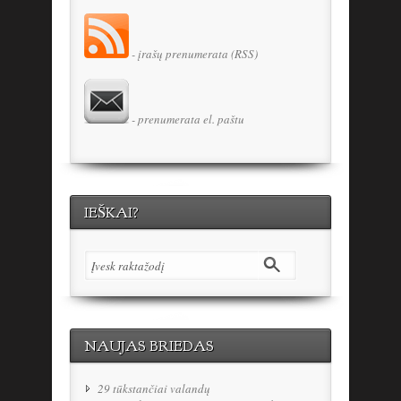
- įrašų prenumerata (RSS)
- prenumerata el. paštu
IEŠKAI?
NAUJAS BRIEDAS
29 tūkstančiai valandų