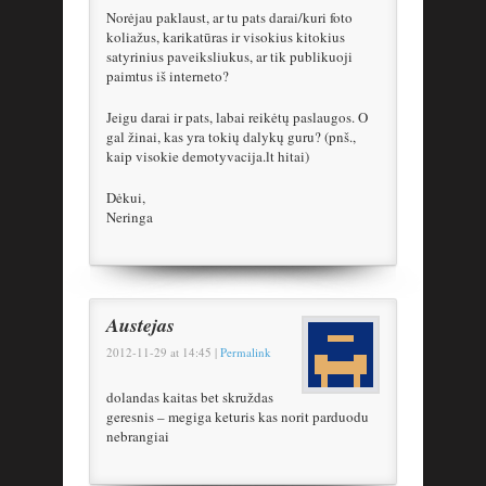
Norėjau paklaust, ar tu pats darai/kuri foto
koliažus, karikatūras ir visokius kitokius
satyrinius paveiksliukus, ar tik publikuoji
paimtus iš interneto?
Jeigu darai ir pats, labai reikėtų paslaugos. O
gal žinai, kas yra tokių dalykų guru? (pnš.,
kaip visokie demotyvacija.lt hitai)
Dėkui,
Neringa
Austejas
2012-11-29
at
14:45
|
Permalink
dolandas kaitas bet skruždas
geresnis – megiga keturis kas norit parduodu
nebrangiai