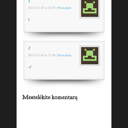
1
2013-12-10
at
21:55
|
Permalink
1
1
2013-12-10
at
21:56
|
Permalink
-1′
Mestelėkite komentarą