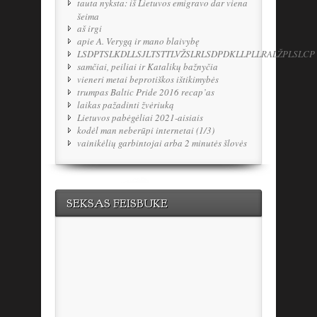
tauta nyksta: iš Lietuvos emigravo dar viena
šeima
aš irgi
apie A. Verygą ir mano blaivybę
LSDPTSLKDLLSJLTSTTLVŽSLRLSDPDKLLPLLRALŽPLSLCP
samčiai, peiliai ir Katalikų bažnyčia
vieneri metai beprotiškos ištikimybės
trumpas Baltic Pride 2016 recap’as
laikas pažadinti žvėriuką
Lietuvos pabėgėliai 2021-aisiais
kodėl man neberūpi internetai (1/3)
vainikėlių garbintojai arba 2 minutės šlovės
SEKSAS FEISBUKE