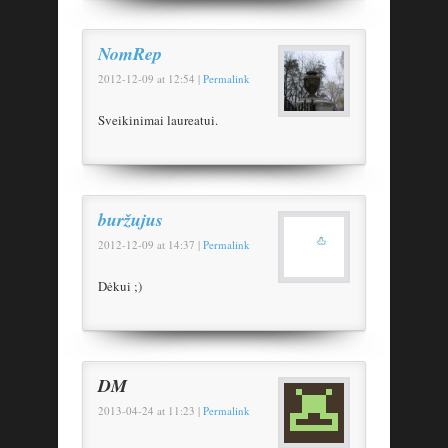
NomRep
2012-12-09
at
12:54
|
Permalink
Sveikinimai laureatui.
buržujus
2012-12-09
at
14:37
|
Permalink
Dėkui ;)
DM
2013-04-24
at
11:23
|
Permalink