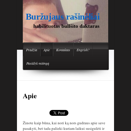
Buržujaus rašinėliai
habilituotas bullšito daktaras
Pradžia
Apie
Kontaktas
Engrish?
Pasiūlyk mitingą
Apie
Žinote kaip būna, kai nori ką nors gudraus apie save
pasakyti, bet tada palieki kuriam laikui susigulėti ir