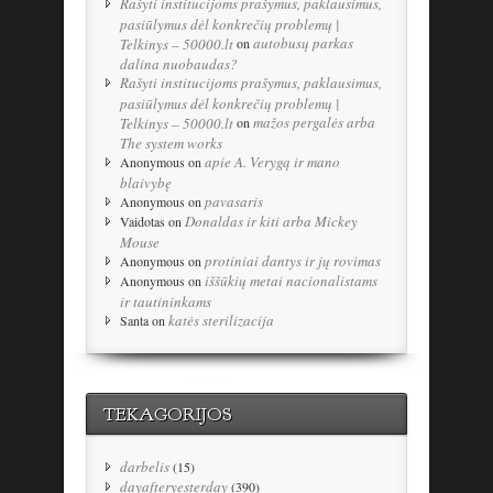
Rašyti institucijoms prašymus, paklausimus,
pasiūlymus dėl konkrečių problemų |
autobusų parkas
Telkinys – 50000.lt
on
dalina nuobaudas?
Rašyti institucijoms prašymus, paklausimus,
pasiūlymus dėl konkrečių problemų |
mažos pergalės arba
Telkinys – 50000.lt
on
The system works
apie A. Verygą ir mano
Anonymous
on
blaivybę
pavasaris
Anonymous
on
Donaldas ir kiti arba Mickey
Vaidotas
on
Mouse
protiniai dantys ir jų rovimas
Anonymous
on
iššūkių metai nacionalistams
Anonymous
on
ir tautininkams
katės sterilizacija
Santa
on
TEKAGORIJOS
darbelis
(15)
dayafteryesterday
(390)