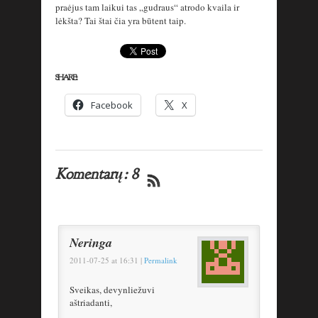
praėjus tam laikui tas „gudraus“ atrodo kvaila ir
lėkšta? Tai štai čia yra būtent taip.
SHARE:
Facebook
X
Komentarų: 8
Neringa
2011-07-25
at
16:31
|
Permalink
Sveikas, devynliežuvi
aštriadanti,