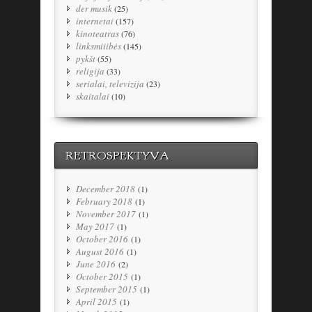
der musik
(25)
internetai
(157)
kinoteatras
(76)
linksmiiibės
(145)
pykšt
(55)
religija
(33)
serialai, televizija
(23)
skaitalai
(10)
RETROSPEKTYVA
December 2018
(1)
February 2018
(1)
November 2017
(1)
May 2017
(1)
October 2016
(1)
August 2016
(1)
June 2016
(2)
October 2015
(1)
September 2015
(1)
April 2015
(1)