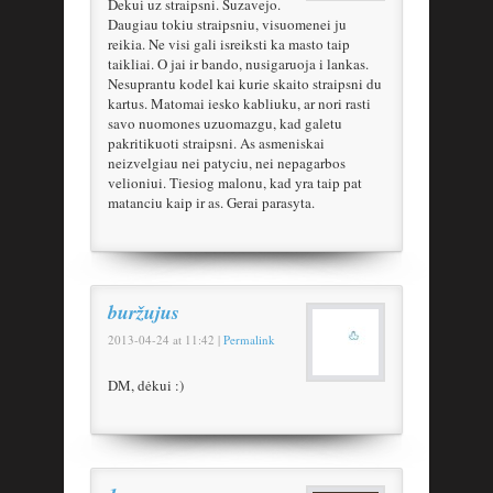
Dekui uz straipsni. Suzavejo.
Daugiau tokiu straipsniu, visuomenei ju
reikia. Ne visi gali isreiksti ka masto taip
taikliai. O jai ir bando, nusigaruoja i lankas.
Nesuprantu kodel kai kurie skaito straipsni du
kartus. Matomai iesko kabliuku, ar nori rasti
savo nuomones uzuomazgu, kad galetu
pakritikuoti straipsni. As asmeniskai
neizvelgiau nei patyciu, nei nepagarbos
velioniui. Tiesiog malonu, kad yra taip pat
matanciu kaip ir as. Gerai parasyta.
buržujus
2013-04-24
at
11:42
|
Permalink
DM, dėkui :)