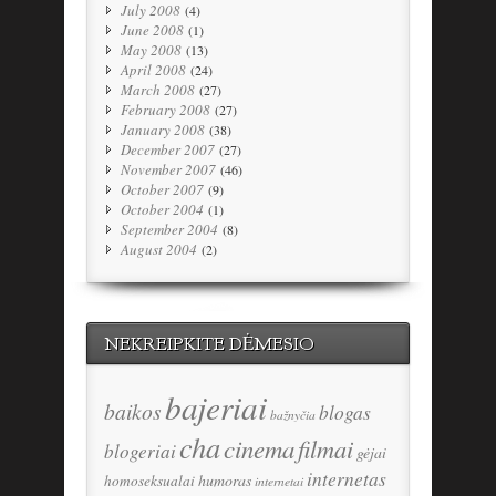
July 2008
(4)
June 2008
(1)
May 2008
(13)
April 2008
(24)
March 2008
(27)
February 2008
(27)
January 2008
(38)
December 2007
(27)
November 2007
(46)
October 2007
(9)
October 2004
(1)
September 2004
(8)
August 2004
(2)
NEKREIPKITE DĖMESIO
bajeriai
baikos
blogas
bažnyčia
cha
cinema
filmai
blogeriai
gėjai
internetas
humoras
homoseksualai
internetai