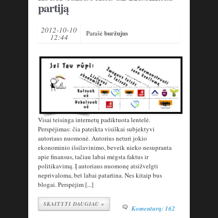
partiją
2012-10-10
buržujus
Parašė
12:44
Visai teisinga internetų padiktuota lentelė.
Perspėjimas: čia pateikta visiškai subjektyvi
autoriaus nuomonė. Autorius neturi jokio
ekonominio išsilavinimo, beveik nieko nesupranta
apie finansus, tačiau labai mėgsta faktus ir
politikavimą. Į autoriaus nuomonę atsižvelgti
neprivaloma, bet labai patartina. Nes kitaip bus
blogai. Perspėjim [...]
SKAITYTI DAUGIAU »
Komentarų: 162