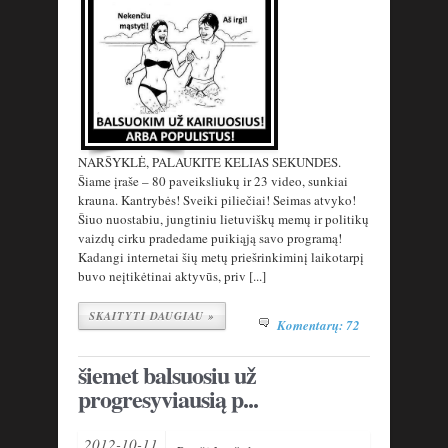
NARŠYKLĖ, PALAUKITE KELIAS SEKUNDES.
Šiame įraše – 80 paveiksliukų ir 23 video, sunkiai
krauna. Kantrybės! Sveiki piliečiai! Seimas atvyko!
Šiuo nuostabiu, jungtiniu lietuviškų memų ir politikų
vaizdų cirku pradedame puikiąją savo programą!
Kadangi internetai šių metų priešrinkiminį laikotarpį
buvo neįtikėtinai aktyvūs, priv [...]
SKAITYTI DAUGIAU »
Komentarų: 72
šiemet balsuosiu už
progresyviausią p...
2012-10-11