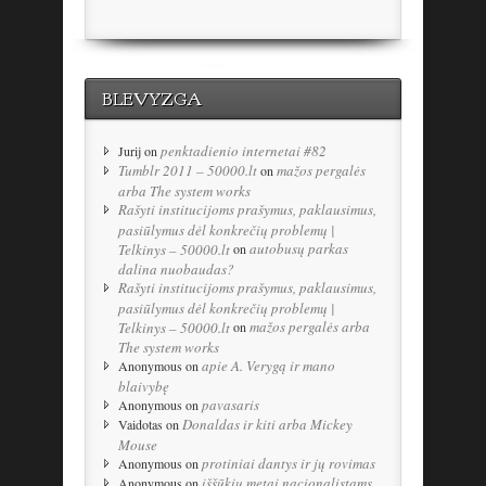
BLEVYZGA
penktadienio internetai #82
Jurij
on
Tumblr 2011 – 50000.lt
mažos pergalės
on
arba The system works
Rašyti institucijoms prašymus, paklausimus,
pasiūlymus dėl konkrečių problemų |
autobusų parkas
Telkinys – 50000.lt
on
dalina nuobaudas?
Rašyti institucijoms prašymus, paklausimus,
pasiūlymus dėl konkrečių problemų |
mažos pergalės arba
Telkinys – 50000.lt
on
The system works
apie A. Verygą ir mano
Anonymous
on
blaivybę
pavasaris
Anonymous
on
Donaldas ir kiti arba Mickey
Vaidotas
on
Mouse
protiniai dantys ir jų rovimas
Anonymous
on
iššūkių metai nacionalistams
Anonymous
on