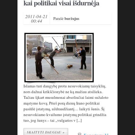
kai politikai visai išdurnėja
2011-04-21
buržujus
Parašė
00:44
Islamas turi daugybę protu nesuvokiamų taisyklių,
nors dažnai krikščionybė ne ką mažiau atsilieka.
Tačiau šįkart musulmonai absoliučiai laimi sužaloto
mąstymo kovą. Prieš porą dienų Irano politikai
pasiūlė įstatymą, uždraudžiantį… laikyti šunis. Šį
nesuvokiamo kvailumo įstatymą politikai grindžia
tuo, jog šunys – tai „vulgarios v [...]
SKAITYTI DAUGIAU »
Komentarų: 23