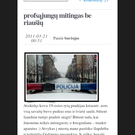
profsąjungų mitingas be
riaušių
2011-03-21
buržujus
Parašė
00:51
Atsikėlęs kovo 19-osios rytą pradėjau krizenti: nors
visą savaitę buvo puikus oras ir švietė saulė, būtent
šiandien turėjo pradėti snigti! Būtent tada, kai
žmonėms reikės mitinguoti, o fotografams – traukti
aparatus :) Atvykus į miestą mane pasitiko šlapdriba
ir tuštutėlis Gedimino prospektas. Ir, aišku, begalė