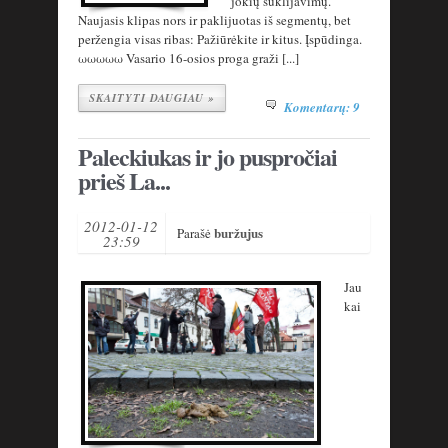
jokių suklijavimų.
Naujasis klipas nors ir paklijuotas iš segmentų, bet
peržengia visas ribas: Pažiūrėkite ir kitus. Įspūdinga.
ωωωωω Vasario 16-osios proga graži [...]
SKAITYTI DAUGIAU »
Komentarų: 9
Paleckiukas ir jo puspročiai
prieš La...
2012-01-12
buržujus
Parašė
23:59
Jau
kai