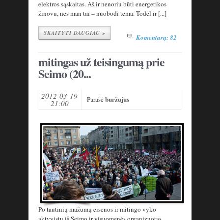
elektros sąskaitas. Aš ir nenoriu būti energetikos
žinovu, nes man tai – nuobodi tema. Todėl ir [...]
SKAITYTI DAUGIAU »
Komentarų: 82
mitingas už teisingumą prie
Seimo (20...
2012-03-19
buržujus
Parašė
21:00
Po tautinių mažumų eisenos ir mitingo vyko
aktyvistų iš Seimo ir visuomenės organizuotas