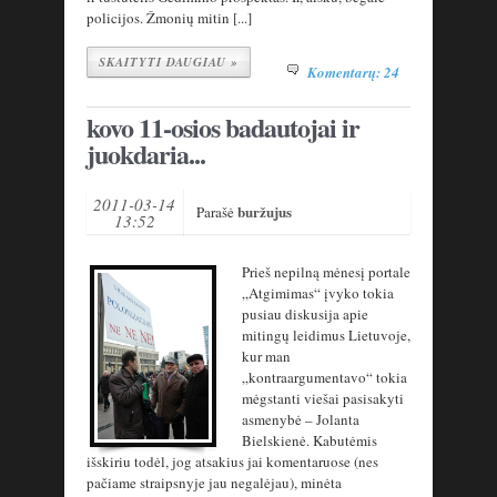
policijos. Žmonių mitin [...]
SKAITYTI DAUGIAU »
Komentarų: 24
kovo 11-osios badautojai ir
juokdaria...
2011-03-14
buržujus
Parašė
13:52
Prieš nepilną mėnesį portale
„Atgimimas“ įvyko tokia
pusiau diskusija apie
mitingų leidimus Lietuvoje,
kur man
„kontraargumentavo“ tokia
mėgstanti viešai pasisakyti
asmenybė – Jolanta
Bielskienė. Kabutėmis
išskiriu todėl, jog atsakius jai komentaruose (nes
pačiame straipsnyje jau negalėjau), minėta