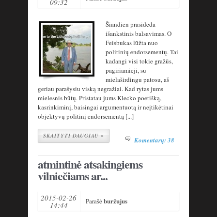
09:32
Šiandien prasideda
išankstinis balsavimas. O
Feisbukas lūžta nuo
politinių endorsementų. Tai
kadangi visi tokie gražūs,
pagiriamieji, su
mielaširdingu patosu, aš
geriau parašysiu viską negražiai. Kad rytas jums
mielesnis būtų. Pristatau jums Klecko poetišką,
kasrinkiminį, baisingai argumentuotą ir neįtikėtinai
objektyvų politinį endorsementą [...]
SKAITYTI DAUGIAU »
Komentarų: 38
atmintinė atsakingiems
vilniečiams ar...
2015-02-26
buržujus
Parašė
14:44