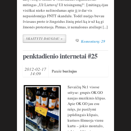
mitingas „Už Lietuvą! Už teisingumą!“. Į mitingą ėjau
visiškai nieko nežinodamas apie jį ir dar vis
nepasidomėjęs FNTT skandalu. Todėl nuėjęs buvau
šviesaus proto ir žingeidus žinių prieš ką ir už ką gi
žmonės protestuoja. Pirmas, ir nemalonus atsiliepi [...]
SKAITYTI DAUGIAU »
Komentarų: 29
penktadienio internetai #25
2012-02-17
buržujus
Parašė
14:09
Savaičių Nr.1 visose
srityse: grupės OK GO
naujas muzikinis klipas.
Apie OK GO jau esu
rašęs, jie pasižymi
įspūdingais klipais,
kuriuos filmuoja vienu
kartu – jokio montažo,