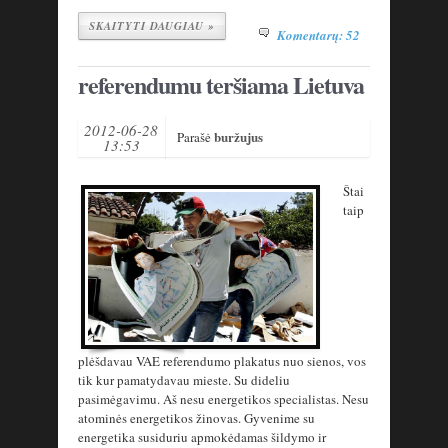
SKAITYTI DAUGIAU »
Komentarų: 52
referendumu teršiama Lietuva
2012-06-28
buržujus
Parašė
13:53
Štai
taip
plėšdavau VAE referendumo plakatus nuo sienos, vos
tik kur pamatydavau mieste. Su dideliu
pasimėgavimu. Aš nesu energetikos specialistas. Nesu
atominės energetikos žinovas. Gyvenime su
energetika susiduriu apmokėdamas šildymo ir