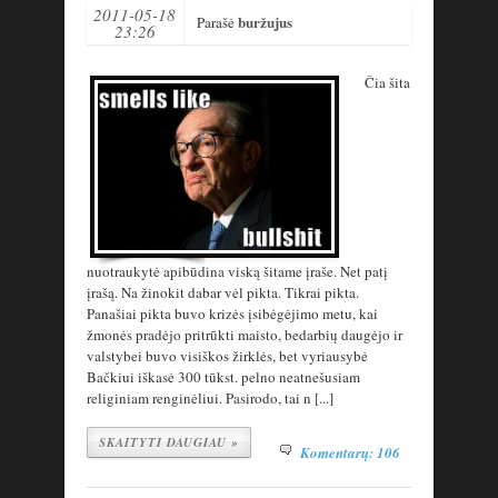
2011-05-18
buržujus
Parašė
23:26
Čia šita
nuotraukytė apibūdina viską šitame įraše. Net patį
įrašą. Na žinokit dabar vėl pikta. Tikrai pikta.
Panašiai pikta buvo krizės įsibėgėjimo metu, kai
žmonės pradėjo pritrūkti maisto, bedarbių daugėjo ir
valstybei buvo visiškos žirklės, bet vyriausybė
Bačkiui iškasė 300 tūkst. pelno neatnešusiam
religiniam renginėliui. Pasirodo, tai n [...]
SKAITYTI DAUGIAU »
Komentarų: 106