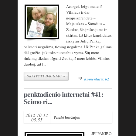
Acargei. Jeigu esate iš
Vilniaus ir dar
neapsisprendėte –
Majauskas – Šimašius –
Zuokas, šis įrašas jums ir
skirtas. Už kitus kandidatus,
išskyrus Julių Panką,
balsuoti negalima, tiesiog negalima. Už Panką galima
dėl grožio, juk toks nuostabus vyras. Šių mero
rinkimų tikslas: išguiti Zuoką iš mero kėdės. Vilnius
duobėj, art [...]
SKAITYTI DAUGIAU »
Komentarų: 62
penktadienio internetai #41:
Seimo ri...
2012-10-12
buržujus
Parašė
05:55
JEI PAKIBO