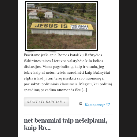
Praeitame įraše apie Romos katalikų Bažnyčios
išskirtines teises Lietuvos valstybėje kilo kelios
diskusijos. Viena pagrindinių, kaip ir visada, jog
tokie kaip aš neturi teisės nurodinėti kaip Bažnyčiai
elgtis ir kad ji turi teisę išreikšti savo nuomonę ir
pasisakyti politiniais klausimais. Mėgstu, kai politinį
spaudimą pavadina nuomonės išre [...]
SKAITYTI DAUGIAU »
Komentarų: 37
net benamiai taip nešelpiami,
kaip Ro...