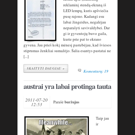
reklaminį stendą-ekraną iš
LED lempų, kuris apšviečia
pusę rajono. Kadangi esu
labai žingeidus, negalėjau
neparašyti savivaldybei. Dar
gi ir gyventojų buvo gaila,
kurie prie pat to ekrano
gyvena. Jau prieš kokį mėnesį pastebėjau, kad šviesos
stiprumas ženkliai sumažėjo. Šalia esantys pastatai ne
[...]
SKAITYTI DAUGIAU »
Komentarų: 19
austrai yra labai protinga tauta
2011-07-20
buržujus
Parašė
12:53
Taip jau
ir