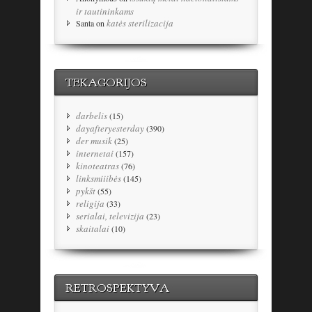
ir tautininkams
katės sterilizacija
Santa
on
TEKAGORIJOS
darbelis
(15)
dayafteryesterday
(390)
der musik
(25)
internetai
(157)
kinoteatras
(76)
linksmiiibės
(145)
pykšt
(55)
religija
(33)
serialai, televizija
(23)
skaitalai
(10)
RETROSPEKTYVA