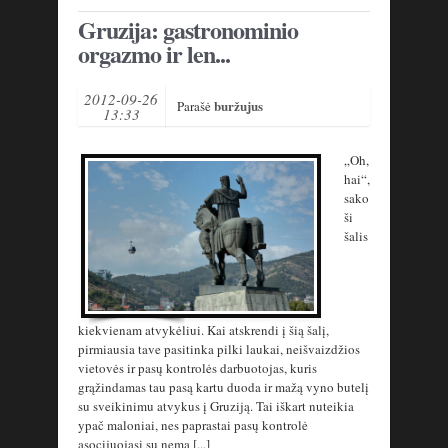
Gruzija: gastronominio
orgazmo ir len...
2012-09-26
buržujus
Parašė
13:33
„Oh,
hai“,
sako
ši
šalis
kiekvienam atvykėliui. Kai atskrendi į šią šalį,
pirmiausia tave pasitinka pilki laukai, neišvaizdžios
vietovės ir pasų kontrolės darbuotojas, kuris
grąžindamas tau pasą kartu duoda ir mažą vyno butelį
su sveikinimu atvykus į Gruziją. Tai iškart nuteikia
ypač maloniai, nes paprastai pasų kontrolė
asocijuojasi su nema [...]