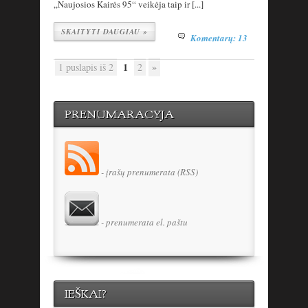
„Naujosios Kairės 95“ veikėja taip ir [...]
SKAITYTI DAUGIAU »
Komentarų: 13
1
»
1 puslapis iš 2
2
PRENUMARACYJA
- įrašų prenumerata (RSS)
- prenumerata el. paštu
IEŠKAI?