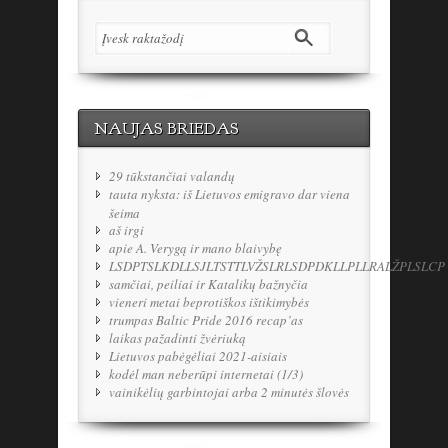
NAUJAS BRIEDAS
29 tūkstančiai valandų
tauta nyksta: iš Lietuvos emigravo dar viena
šeima
aš irgi
apie A. Verygą ir mano blaivybę
LSDPTSLKDLLSJLTSTTLVŽSLRLSDPDKLLPLLRALŽPLSLCP
samčiai, peiliai ir Katalikų bažnyčia
vieneri metai beprotiškos ištikimybės
trumpas Baltic Pride 2016 recap’as
laikas pažadinti žvėriuką
Lietuvos pabėgėliai 2021-aisiais
kodėl man neberūpi internetai (1/3)
vainikėlių garbintojai arba 2 minutės šlovės