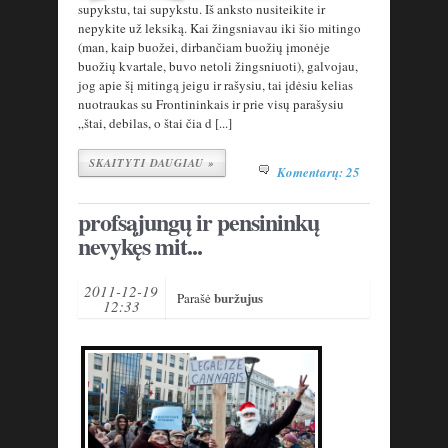
supykstu, tai supykstu. Iš anksto nusiteikite ir
nepykite už leksiką. Kai žingsniavau iki šio mitingo
(man, kaip buožei, dirbančiam buožių įmonėje
buožių kvartale, buvo netoli žingsniuoti), galvojau,
jog apie šį mitingą jeigu ir rašysiu, tai įdėsiu kelias
nuotraukas su Frontininkais ir prie visų parašysiu
„štai, debilas, o štai čia d [...]
SKAITYTI DAUGIAU »
Komentarų: 25
profsąjungų ir pensininkų
nevykęs mit...
2011-12-19
buržujus
Parašė
12:33