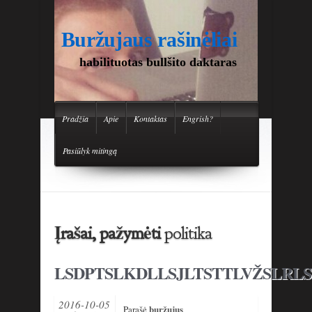
Buržujaus rašinėliai
habilituotas bullšito daktaras
Pradžia
Apie
Kontaktas
Engrish?
Pasiūlyk mitingą
Įrašai, pažymėti
politika
LSDPTSLKDLLSJLTSTTLVŽSLRLS
2016-10-05
buržujus
Parašė