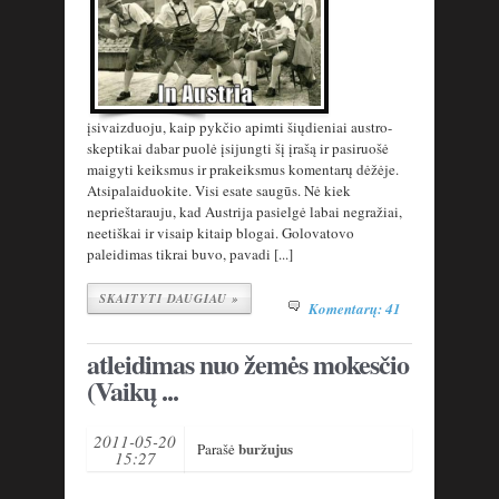
įsivaizduoju, kaip pykčio apimti šiųdieniai austro-
skeptikai dabar puolė įsijungti šį įrašą ir pasiruošė
maigyti keiksmus ir prakeiksmus komentarų dėžėje.
Atsipalaiduokite. Visi esate saugūs. Nė kiek
neprieštarauju, kad Austrija pasielgė labai negražiai,
neetiškai ir visaip kitaip blogai. Golovatovo
paleidimas tikrai buvo, pavadi [...]
SKAITYTI DAUGIAU »
Komentarų: 41
atleidimas nuo žemės mokesčio
(Vaikų ...
2011-05-20
buržujus
Parašė
15:27