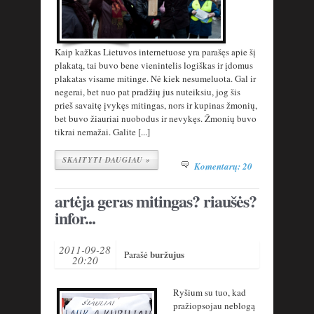
Kaip kažkas Lietuvos internetuose yra parašęs apie šį
plakatą, tai buvo bene vienintelis logiškas ir įdomus
plakatas visame mitinge. Nė kiek nesumeluota. Gal ir
negerai, bet nuo pat pradžių jus nuteiksiu, jog šis
prieš savaitę įvykęs mitingas, nors ir kupinas žmonių,
bet buvo žiauriai nuobodus ir nevykęs. Žmonių buvo
tikrai nemažai. Galite [...]
SKAITYTI DAUGIAU »
Komentarų: 20
artėja geras mitingas? riaušės?
infor...
2011-09-28
buržujus
Parašė
20:20
Ryšium su tuo, kad
pražiopsojau neblogą