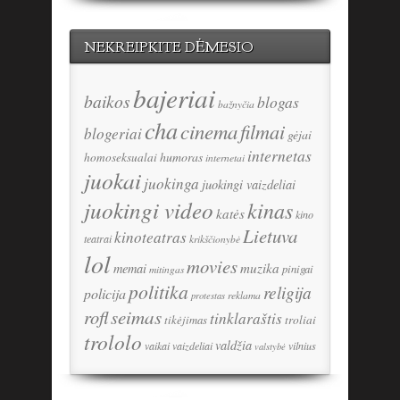
NEKREIPKITE DĖMESIO
bajeriai
baikos
blogas
bažnyčia
cha
cinema
filmai
blogeriai
gėjai
internetas
humoras
homoseksualai
internetai
juokai
juokinga
juokingi vaizdeliai
juokingi video
kinas
katės
kino
Lietuva
kinoteatras
teatrai
krikščionybė
lol
movies
memai
muzika
pinigai
mitingas
politika
religija
policija
reklama
protestas
seimas
rofl
tinklaraštis
tikėjimas
troliai
trololo
valdžia
vaikai
vaizdeliai
vilnius
valstybė