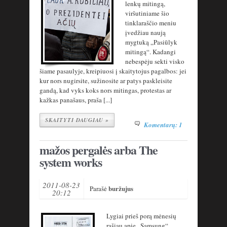
lenkų mitingą,
viršutiniame šio
tinklaraščio meniu
įvedžiau naują
mygtuką „Pasiūlyk
mitingą“. Kadangi
nebespėju sekti visko
šiame pasaulyje, kreipiuosi į skaitytojus pagalbos: jei
kur nors nugirsite, sužinosite ar patys paskleisite
gandą, kad vyks koks nors mitingas, protestas ar
kažkas panašaus, praša [...]
SKAITYTI DAUGIAU »
Komentarų: 1
mažos pergalės arba The
system works
2011-08-23
buržujus
Parašė
20:12
Lygiai prieš porą mėnesių
rašiau apie „Samsung“