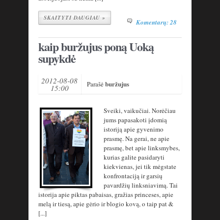
SKAITYTI DAUGIAU »
Komentarų: 28
kaip buržujus poną Uoką
supykdė
2012-08-08
buržujus
Parašė
15:00
Sveiki, vaikučiai. Norėčiau
jums papasakoti įdomią
istoriją apie gyvenimo
prasmę. Na gerai, ne apie
prasmę, bet apie linksmybes,
kurias galite pasidaryti
kiekvienas, jei tik mėgstate
konfrontaciją ir garsių
pavardžių linksniavimą. Tai
istorija apie piktas pabaisas, gražias princeses, apie
melą ir tiesą, apie gėrio ir blogio kovą, o taip pat &
[...]