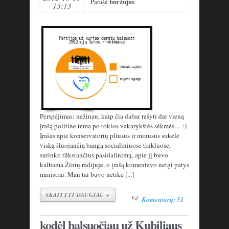
buržujus
Parašė
13:13
Perspėjimas: nežinau, kaip čia dabar rašyti dar vieną
įrašą politine tema po tokios vakarykštės sėkmės… :)
Įrašas apie konservatorių pliusus ir minusus sukėlė
viską šluojančią bangą socialiniuose tinkluose,
surinko tūkstančius pasidalinimų, apie jį buvo
kalbama Žinių radijuje, o įrašą komentavo netgi patys
ministrai. Man tai buvo netikė [...]
SKAITYTI DAUGIAU »
Komentarų: 51
kodėl balsuočiau už Kubiliaus