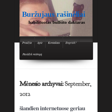
Buržujaus rašinėliai
habilituotas bullšito daktaras
Pradžia
Apie
Kontaktas
Engrish?
Pasiūlyk mitingą
Mėnesio archyvai:
September,
2012
šiandien internetuose geriau