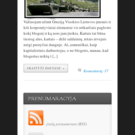
Važiuojam užimt Gruziją Visokios Lietuvos įmonės ir
kiti korporatyviniai elementai vis retkarčiais paglosto
kokį blogerį ir ką nors jam įteikia. Kartais tai būna
tiesiog alus, kartais – dėžė saldainių, retais atvejais
netgi pusryčiai danguje. Aš, asmeniškai, kaip
kapitalistinis darbuotojas, o ne blogeris, manau, kad
blogerius reiktų t [...]
SKAITYTI DAUGIAU »
Komentarų: 37
PRENUMARACYJA
- įrašų prenumerata (RSS)