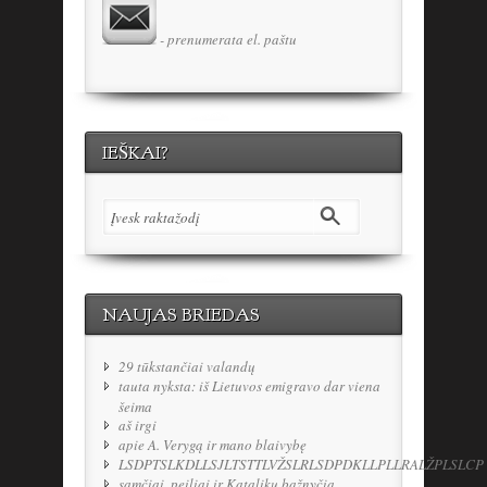
- prenumerata el. paštu
IEŠKAI?
NAUJAS BRIEDAS
29 tūkstančiai valandų
tauta nyksta: iš Lietuvos emigravo dar viena
šeima
aš irgi
apie A. Verygą ir mano blaivybę
LSDPTSLKDLLSJLTSTTLVŽSLRLSDPDKLLPLLRALŽPLSLCP
samčiai, peiliai ir Katalikų bažnyčia