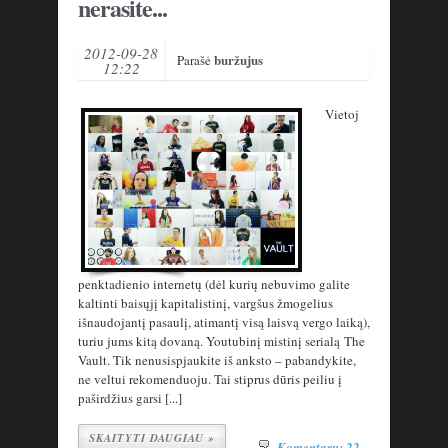
nerasite...
2012-09-28
buržujus
Parašė
12:22
Vietoj
penktadienio internetų (dėl kurių nebuvimo galite
kaltinti baisųjį kapitalistinį, vargšus žmogelius
išnaudojantį pasaulį, atimantį visą laisvą vergo laiką),
turiu jums kitą dovaną. Youtubinį mistinį serialą The
Vault. Tik nenusispjaukite iš anksto – pabandykite,
ne veltui rekomenduoju. Tai stiprus dūris peiliu į
paširdžius garsi [...]
SKAITYTI DAUGIAU »
Komentarų: 22