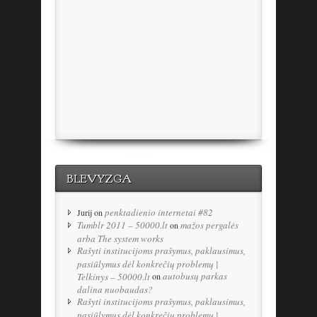
BLEVYZGA
penktadienio internetai #82
Jurij
on
Tumblr 2011 – 50000.lt
mažos pergalės
on
arba The system works
Rašyti institucijoms prašymus, paklausimus,
pasiūlymus dėl konkrečių problemų |
autobusų parkas
Telkinys – 50000.lt
on
dalina nuobaudas?
Rašyti institucijoms prašymus, paklausimus,
pasiūlymus dėl konkrečių problemų |