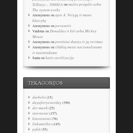
mažos pergalės arba
Telkinys – 50000.lt
on
The system works
apie A. Verygą ir mano
Anonymous
on
blaivybę
pavasaris
Anonymous
on
Donaldas ir kiti arba Mickey
Vaidotas
on
Mouse
protiniai dantys ir jų rovimas
Anonymous
on
iššūkių metai nacionalistams
Anonymous
on
ir tautininkams
katės sterilizacija
Santa
on
TEKAGORIJOS
darbelis
(15)
dayafteryesterday
(390)
der musik
(25)
internetai
(157)
kinoteatras
(76)
linksmiiibės
(145)
pykšt
(55)