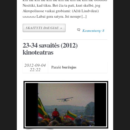
Nesitiki, kad tikra. Bet čia ta pati, kuri skelbė, jog
Akropoliuose vaikai grobiami: (Ačiū Liudvikui)
ωωωωω Labai gera satyra. Jei nesupr [...]
SKAITYTI DAUGIAU »
Komentarų: 8
23-34 savaitės (2012)
kinoteatras
2012-09-04
buržujus
Parašė
22:22