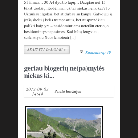
51 filmas… 30 A4 dydžio lapų… Daugiau nei 15
tūkst. žodžių. Kodėl man už tai niekas nemoka??? :(
Užtrukau ilgokai, bet atidirbau su kaupu. Galvojau šį
įrašą skelti į kelis trumpesnius, bet nusprendžiau
palikti kaip yra – nesidomintiems neteršiu eterio, o
besidomintys nepasimes. Kad būtų lengviau,
suskirstysiu šiuos kinoteatr [...]
SKAITYTI DAUGIAU »
Komentarų: 49
geriau blogerių ne(pa)mylės
niekas ki...
2012-09-03
buržujus
Parašė
14:44