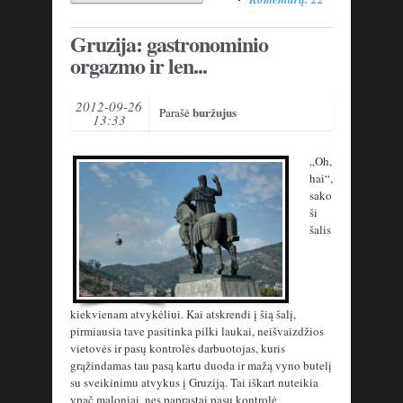
Gruzija: gastronominio
orgazmo ir len...
2012-09-26
buržujus
Parašė
13:33
„Oh,
hai“,
sako
ši
šalis
kiekvienam atvykėliui. Kai atskrendi į šią šalį,
pirmiausia tave pasitinka pilki laukai, neišvaizdžios
vietovės ir pasų kontrolės darbuotojas, kuris
grąžindamas tau pasą kartu duoda ir mažą vyno butelį
su sveikinimu atvykus į Gruziją. Tai iškart nuteikia
ypač maloniai, nes paprastai pasų kontrolė