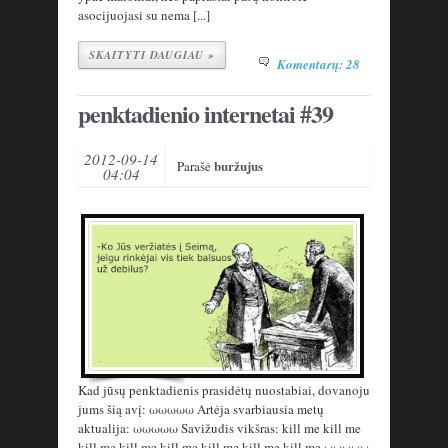
asocijuojasi su nema [...]
SKAITYTI DAUGIAU »
Komentarų: 28
penktadienio internetai #39
2012-09-14
buržujus
Parašė
04:04
Kad jūsų penktadienis prasidėtų nuostabiai, dovanoju
jums šią avį: ωωωωω Artėja svarbiausia metų
aktualija: ωωωωω Savižudis vikšras: kill me kill me
kill me kill me kill me kill me kill me kill me ωωωωω