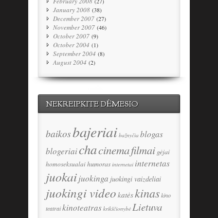
February 2008
(27)
January 2008
(38)
December 2007
(27)
November 2007
(46)
October 2007
(9)
October 2004
(1)
September 2004
(8)
August 2004
(2)
NEKREIPKITE DĖMESIO
bajeriai
baikos
blogas
bažnyčia
cha
cinema
filmai
blogeriai
gėjai
internetas
humoras
homoseksualai
internetai
juokai
juokinga
juokingi vaizdeliai
juokingi video
kinas
katės
kino
Lietuva
kinoteatras
teatrai
krikščionybė