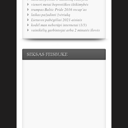
vieneri metai beprotiškos ištikimybės
trumpas Baltic Pride 2016 recap’as
laikas pažadinti žvėriuką
Lietuvos pabėgėliai 2021-aisiais
kodėl man neberūpi internetai (1/3)
vainikėlių garbintojai arba 2 minutės šlovės
SEKSAS FEISBUKE