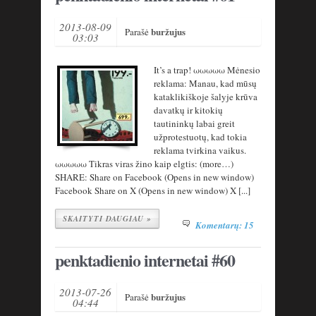
2013-08-09
buržujus
Parašė
03:03
It’s a trap! ωωωωω Mėnesio
reklama: Manau, kad mūsų
kataklikiškoje šalyje krūva
davatkų ir kitokių
tautininkų labai greit
užprotestuotų, kad tokia
reklama tvirkina vaikus.
ωωωωω Tikras viras žino kaip elgtis: (more…)
SHARE: Share on Facebook (Opens in new window)
Facebook Share on X (Opens in new window) X [...]
SKAITYTI DAUGIAU »
Komentarų: 15
penktadienio internetai #60
2013-07-26
buržujus
Parašė
04:44