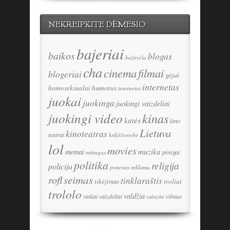
NEKREIPKITE DĖMESIO
bajeriai
baikos
blogas
bažnyčia
cha
cinema
filmai
blogeriai
gėjai
internetas
humoras
homoseksualai
internetai
juokai
juokinga
juokingi vaizdeliai
juokingi video
kinas
katės
kino
Lietuva
kinoteatras
teatrai
krikščionybė
lol
movies
memai
muzika
pinigai
mitingas
politika
religija
policija
reklama
protestas
seimas
rofl
tinklaraštis
tikėjimas
troliai
trololo
valdžia
vaikai
vaizdeliai
vilnius
valstybė