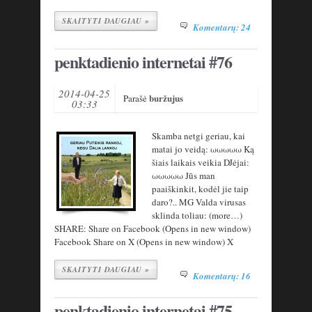
SKAITYTI DAUGIAU »
Komentarų: 24
penktadienio internetai #76
2014-04-25
buržujus
Parašė
03:33
Skamba netgi geriau, kai
matai jo veidą: ωωωωω Ką
šiais laikais veikia DJėjai:
ωωωωω Jūs man
paaiškinkit, kodėl jie taip
daro?.. MG Valda virusas
sklinda toliau: (more…)
SHARE: Share on Facebook (Opens in new window)
Facebook Share on X (Opens in new window) X
SKAITYTI DAUGIAU »
Komentarų: 16
penktadienio internetai #75