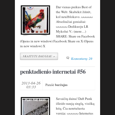
Dar vienas puikus Best of
the Web: Skubėkit žiūrėt,
kol neužblokavo. ωωωωω
Absoliučiai genialiai:
ωωωωω Dedikuoju LR
Mykolui V.: (more…)
SHARE: Share on Facebook
(Opens in new window) Facebook Share on X (Opens
in new window) X
SKAITYTI DAUGIAU »
Komentarų: 20
penktadienio internetai #56
2013-04-26
buržujus
Parašė
03:33
Savaičių daina! Daft Punk
išleido naują singlą, visišką
hitą. Čia neretušuota
versija: ωωωωω Internetus