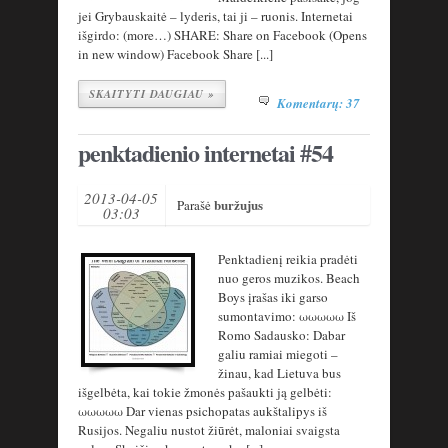
jei Grybauskaitė – lyderis, tai ji – ruonis. Internetai
išgirdo: (more…) SHARE: Share on Facebook (Opens
in new window) Facebook Share [...]
SKAITYTI DAUGIAU »
Komentarų: 37
penktadienio internetai #54
2013-04-05
buržujus
Parašė
03:03
Penktadienį reikia pradėti
nuo geros muzikos. Beach
Boys įrašas iki garso
sumontavimo: ωωωωω Iš
Romo Sadausko: Dabar
galiu ramiai miegoti –
žinau, kad Lietuva bus
išgelbėta, kai tokie žmonės pašaukti ją gelbėti:
ωωωωω Dar vienas psichopatas aukštalipys iš
Rusijos. Negaliu nustot žiūrėt, maloniai svaigsta