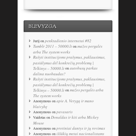
BLEVYZGA
penktadienio internetai #82
Jurij
on
Tumblr 2011 – 50000.lt
mažos pergalės
on
arba The system works
Rašyti institucijoms prašymus, paklausimus,
pasiūlymus dėl konkrečių problemų |
autobusų parkas
Telkinys – 50000.lt
on
dalina nuobaudas?
Rašyti institucijoms prašymus, paklausimus,
pasiūlymus dėl konkrečių problemų |
mažos pergalės arba
Telkinys – 50000.lt
on
The system works
apie A. Verygą ir mano
Anonymous
on
blaivybę
pavasaris
Anonymous
on
Donaldas ir kiti arba Mickey
Vaidotas
on
Mouse
protiniai dantys ir jų rovimas
Anonymous
on
iššūkių metai nacionalistams
Anonymous
on