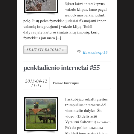
šįkart laimi interaktyvus
vaizdo klipas. Jame pagal
nurodymus reikia judinti
pelę. Jūsų pelės žymeklio judesiai fiksuojami ir per
valandą integruojami į vaizdo klipą. Todėl
dalyvaujate kartu su šimtais kitų žmonių, kurių
žymeklius jau mato [...]
SKAITYTI DAUGIAU »
Komentarų: 29
penktadienio internetai #55
2013-04-12
buržujus
Parašė
11:11
Paskubėjau sukalti greitus
trumpučius internetus dėl
vienintelio dalyko. Šio
video: (Didelis ačiū
Vytautui Šalteniui) ωωωωω
Fuk da police: ωωωωω
Maldeikienė pasisakė, jog