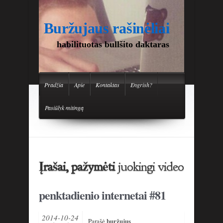
Buržujaus rašinėliai
habilituotas bullšito daktaras
Pradžia
Apie
Kontaktas
Engrish?
Pasiūlyk mitingą
Įrašai, pažymėti
juokingi video
penktadienio internetai #81
2014-10-24
buržujus
Parašė