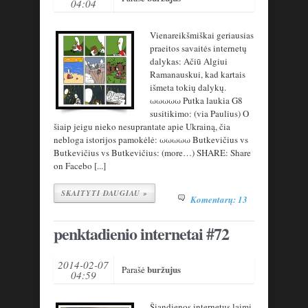
04:04
Vienareikšmiškai geriausias
praeitos savaitės internetų
dalykas: Ačiū Algiui
Ramanauskui, kad kartais
išmeta tokių dalykų.
ωωωωω Putka laukia G8
susitikimo: (via Paulius) O
šiaip jeigu nieko nesuprantate apie Ukrainą, čia
nebloga istorijos pamokėlė: ωωωωω Butkevičius vs
Butkevičius vs Butkevičius: (more…) SHARE: Share
on Facebo [...]
SKAITYTI DAUGIAU »
Komentarų: 13
penktadienio internetai #72
2014-02-07
buržujus
Parašė
04:59
Šiandienos internetus laimi