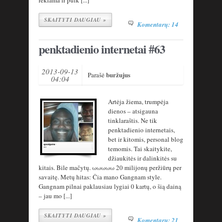
reklama ir puik [...]
SKAITYTI DAUGIAU »
Komentarų: 14
penktadienio internetai #63
2013-09-13
buržujus
Parašė
04:04
Artėja žiema, trumpėja
dienos – atsigauna
tinklaraštis. Ne tik
penktadienio internetais,
bet ir kitomis, personal blog
temomis. Tai skaitykite,
džiaukitės ir dalinkitės su
kitais. Bile mačytų. ωωωωω 20 milijonų peržiūrų per
savaitę. Metų hitas: Čia mano Gangnam style.
Gangnam pilnai paklausiau lygiai 0 kartų, o šią dainą
– jau mo [...]
SKAITYTI DAUGIAU »
Komentarų: 21