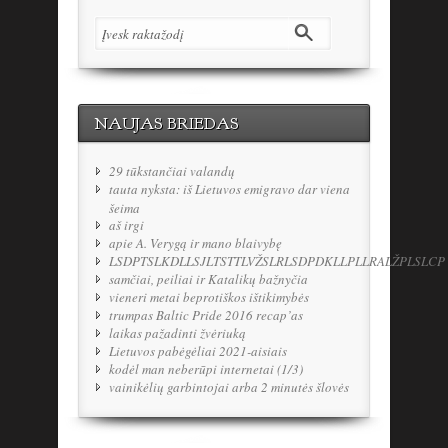
NAUJAS BRIEDAS
29 tūkstančiai valandų
tauta nyksta: iš Lietuvos emigravo dar viena
šeima
aš irgi
apie A. Verygą ir mano blaivybę
LSDPTSLKDLLSJLTSTTLVŽSLRLSDPDKLLPLLRALŽPLSLCP
samčiai, peiliai ir Katalikų bažnyčia
vieneri metai beprotiškos ištikimybės
trumpas Baltic Pride 2016 recap’as
laikas pažadinti žvėriuką
Lietuvos pabėgėliai 2021-aisiais
kodėl man neberūpi internetai (1/3)
vainikėlių garbintojai arba 2 minutės šlovės