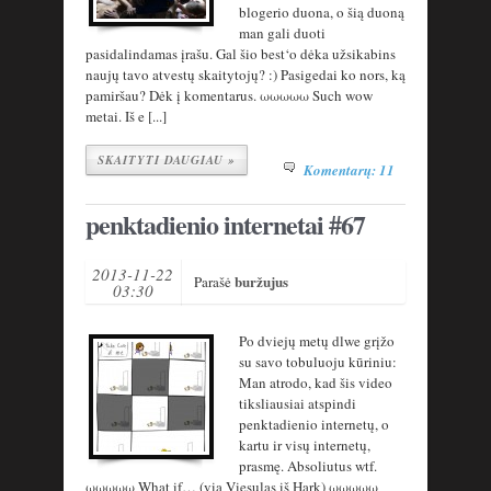
blogerio duona, o šią duoną
man gali duoti
pasidalindamas įrašu. Gal šio best‘o dėka užsikabins
naujų tavo atvestų skaitytojų? :) Pasigedai ko nors, ką
pamiršau? Dėk į komentarus. ωωωωω Such wow
metai. Iš e [...]
SKAITYTI DAUGIAU »
Komentarų: 11
penktadienio internetai #67
2013-11-22
buržujus
Parašė
03:30
Po dviejų metų dlwe grįžo
su savo tobuluoju kūriniu:
Man atrodo, kad šis video
tiksliausiai atspindi
penktadienio internetų, o
kartu ir visų internetų,
prasmę. Absoliutus wtf.
ωωωωω What if… (via Viesulas iš Hark) ωωωωω