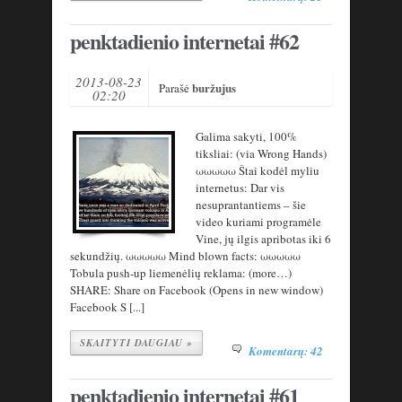
penktadienio internetai #62
2013-08-23
buržujus
Parašė
02:20
Galima sakyti, 100%
tiksliai: (via Wrong Hands)
ωωωωω Štai kodėl myliu
internetus: Dar vis
nesuprantantiems – šie
video kuriami programėle
Vine, jų ilgis apribotas iki 6
sekundžių. ωωωωω Mind blown facts: ωωωωω
Tobula push-up liemenėlių reklama: (more…)
SHARE: Share on Facebook (Opens in new window)
Facebook S [...]
SKAITYTI DAUGIAU »
Komentarų: 42
penktadienio internetai #61