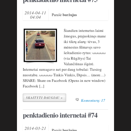
2014-04-11
buržujus
Parašė
04:04
Šiandien internetus laimi
žmogus, prajuokinęs mane
iki tikrų ašarų: tėvas, 3
mėnesius filmavęs savo
šeštadienio rytus: ωωωωω
(via Rūgžtys) Tai
Valančiūnas išgėrė.
Internetai sureagavo net per daug tobulai: Tiesiog
nuostabu. ωωωωω Tinkis Vinkis, Dipsis… (more…)
SHARE: Share on Facebook (Opens in new window)
Facebook [...]
SKAITYTI DAUGIAU »
Komentarų: 17
penktadienio internetai #74
2014-03-21
buržujus
Parašė