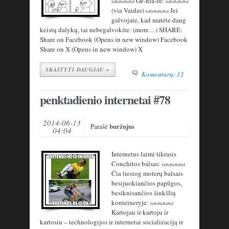
ωωωωω Ge-nia-lu: ωωωωω
(via Vaidas) ωωωωω Jei
galvojate, kad matėte daug
keistų dalykų, tai nebegalvokite: (more…) SHARE:
Share on Facebook (Opens in new window) Facebook
Share on X (Opens in new window) X
SKAITYTI DAUGIAU »
Komentarų: 12
penktadienio internetai #78
2014-06-13
buržujus
Parašė
04:04
Internetus laimi tikrasis
Conchitos balsas: ωωωωω
Čia tiesiog moterų balsais
besijuokiančios papūgos,
besiknisančios šiukšlių
konteineryje: ωωωωω
Kartojau ir kartoju ir
kartosiu – technologijos ir internetai socializaciją ir