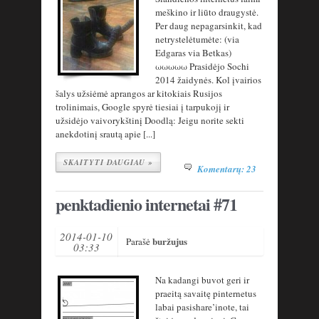
meškino ir liūto draugystė.
Per daug nepagarsinkit, kad
netrystelėtumėte: (via
Edgaras via Betkas)
ωωωωω Prasidėjo Sochi
2014 žaidynės. Kol įvairios
šalys užsiėmė aprangos ar kitokiais Rusijos
trolinimais, Google spyrė tiesiai į tarpukojį ir
užsidėjo vaivorykštinį Doodlą: Jeigu norite sekti
anekdotinį srautą apie [...]
SKAITYTI DAUGIAU »
Komentarų: 23
penktadienio internetai #71
2014-01-10
buržujus
Parašė
03:33
Na kadangi buvot geri ir
praeitą savaitę pinternetus
labai pasishare’inote, tai