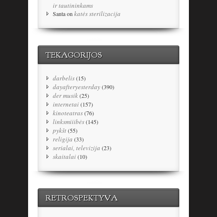
ir tautininkams
katės sterilizacija
Santa
on
TEKAGORIJOS
darbelis
(15)
dayafteryesterday
(390)
der musik
(25)
internetai
(157)
kinoteatras
(76)
linksmiiibės
(145)
pykšt
(55)
religija
(33)
serialai, televizija
(23)
skaitalai
(10)
RETROSPEKTYVA