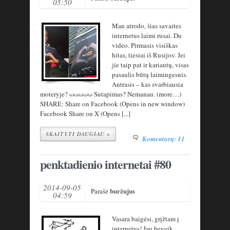
05:50
Man atrodo, šias savaites
internetus laimi rusai. Du
video. Pirmasis visiškas
hitas, tiesiai iš Rusijos: Jei
jie taip pat ir kariautų, visas
pasaulis būtų laimingesnis.
Antrasis – kas svarbiausia
moteryje? ωωωωω Sutapimas? Nemanau. (more…)
SHARE: Share on Facebook (Opens in new window)
Facebook Share on X (Opens [...]
SKAITYTI DAUGIAU »
Komentarų: 11
penktadienio internetai #80
2014-09-05
buržujus
Parašė
04:59
Vasara baigėsi, grįžtam į
internetus! Jau beveik