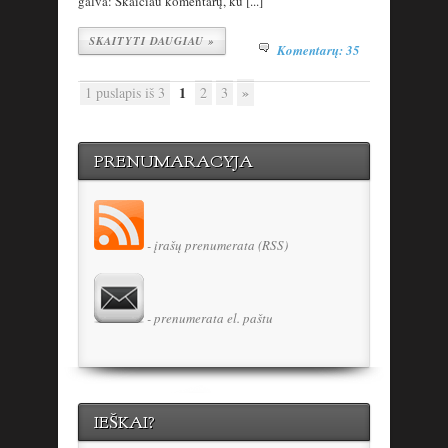
galva: Skaičiau komentarų, ku [...]
SKAITYTI DAUGIAU »
Komentarų: 35
1
»
1 puslapis iš 3
2
3
PRENUMARACYJA
- įrašų prenumerata (RSS)
- prenumerata el. paštu
IEŠKAI?