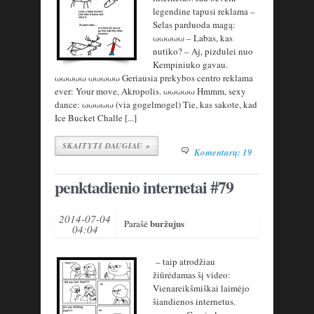
legendine tapusi reklama –
Selas parduoda magą:
ωωωωω – Labas, kas
nutiko? – Aj, pizdulei nuo
Kempiniuko gavau.
ωωωωω ωωωωω Geriausia prekybos centro reklama
ever: Your move, Akropolis. ωωωωω Hmmm, sexy
dance: ωωωωω (via gogelmogel) Tie, kas sakote, kad
Ice Bucket Challe [...]
SKAITYTI DAUGIAU »
Komentarų: 19
penktadienio internetai #79
2014-07-04
buržujus
Parašė
04:04
– taip atrodžiau
žiūrėdamas šį video:
Vienareikšmiškai laimėjo
šiandienos internetus.