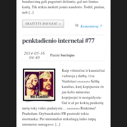
bendravimą gali pagerinti dešimtis, gal net šimtus
kartų. Tik reikia mokėti jomis naudotis. Todėl, prašau,
neb [...]
SKAITYTI DAUGIAU »
Komentarų: 7
penktadienio internetai #77
2014-05-16
buržujus
Parašė
04:40
Kaip vilniečiai ir kauniečiai
važiuoja į darbą: (via
Vaidotas) ωωωωω Selfių
karalius, kurį kopijuosiu (ir
jau kelis mėnesius
kopijuoju) ir nesigėdysiu:
Gal ir aš po kokių penkerių
metų tokį video padarysiu… ωωωωω Rinkimai!
Pradedam. Grybauskaitės FB pasirodė tokia
nuotrauka: Per minimaliai reikalingą laiko tarpą
internetai sureagavo: [...]