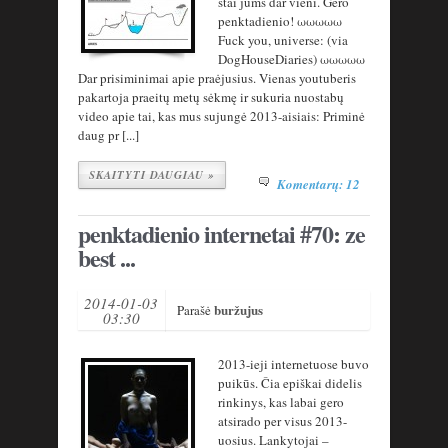
štai jums dar vieni. Gero
penktadienio! ωωωωω
Fuck you, universe: (via
DogHouseDiaries) ωωωωω
Dar prisiminimai apie praėjusius. Vienas youtuberis
pakartoja praeitų metų sėkmę ir sukuria nuostabų
video apie tai, kas mus sujungė 2013-aisiais: Priminė
daug pr [...]
SKAITYTI DAUGIAU »
Komentarų: 12
penktadienio internetai #70: ze
best ...
2014-01-03
buržujus
Parašė
03:30
2013-ieji internetuose buvo
puikūs. Čia epiškai didelis
rinkinys, kas labai gero
atsirado per visus 2013-
uosius. Lankytojai –