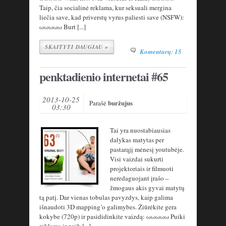
Taip, čia socialinė reklama, kur seksuali mergina
liečia save, kad priverstų vyrus paliesti save (NSFW):
ωωωωω Burt [...]
SKAITYTI DAUGIAU »
Komentarų: 15
penktadienio internetai #65
2013-10-25
buržujus
Parašė
03:30
Tai yra nuostabiausias
dalykas matytas per
pastarąjį mėnesį youtubėje.
Visi vaizdai sukurti
projektoriais ir filmuoti
neredaguojant įrašo –
žmogaus akis gyvai matytų
tą patį. Dar vienas tobulas pavyzdys, kaip galima
išnaudoti 3D mapping’o galimybes. Žiūrėkite gera
kokybe (720p) ir pasididinkite vaizdą: ωωωωω Puiki