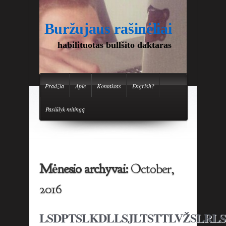
Buržujaus rašinėliai
habilituotas bullšito daktaras
Pradžia
Apie
Kontaktas
Engrish?
Pasiūlyk mitingą
Mėnesio archyvai:
October,
2016
LSDPTSLKDLLSJLTSTTLVŽSLRLS