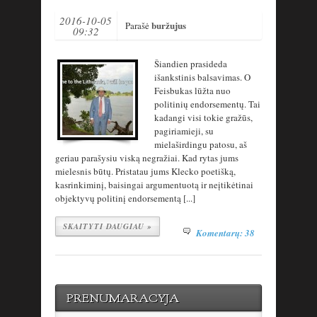
2016-10-05
buržujus
Parašė
09:32
Šiandien prasideda
išankstinis balsavimas. O
Feisbukas lūžta nuo
politinių endorsementų. Tai
kadangi visi tokie gražūs,
pagiriamieji, su
mielaširdingu patosu, aš
geriau parašysiu viską negražiai. Kad rytas jums
mielesnis būtų. Pristatau jums Klecko poetišką,
kasrinkiminį, baisingai argumentuotą ir neįtikėtinai
objektyvų politinį endorsementą [...]
SKAITYTI DAUGIAU »
Komentarų: 38
PRENUMARACYJA