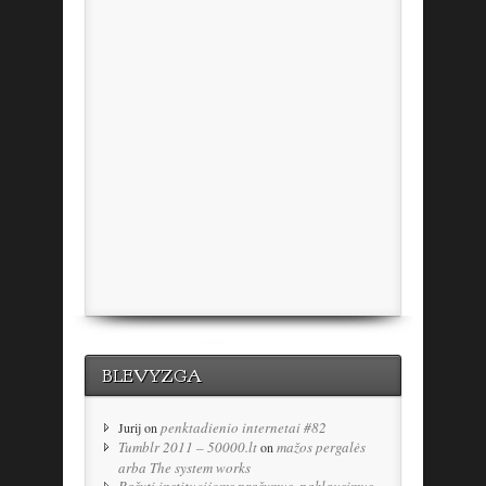
BLEVYZGA
penktadienio internetai #82
Jurij
on
Tumblr 2011 – 50000.lt
mažos pergalės
on
arba The system works