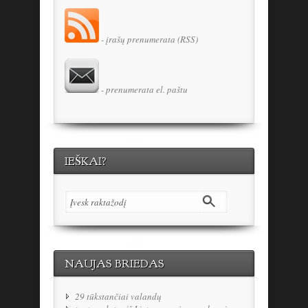
- įrašų prenumerata (RSS)
- prenumerata el. paštu
IEŠKAI?
NAUJAS BRIEDAS
29 tūkstančiai valandų