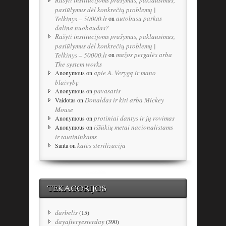
Rašyti institucijoms prašymus, paklausimus,
pasiūlymus dėl konkrečių problemų |
autobusų parkas
Telkinys – 50000.lt
on
dalina nuobaudas?
Rašyti institucijoms prašymus, paklausimus,
pasiūlymus dėl konkrečių problemų |
mažos pergalės arba
Telkinys – 50000.lt
on
The system works
apie A. Verygą ir mano
Anonymous
on
blaivybę
pavasaris
Anonymous
on
Donaldas ir kiti arba Mickey
Vaidotas
on
Mouse
protiniai dantys ir jų rovimas
Anonymous
on
iššūkių metai nacionalistams
Anonymous
on
ir tautininkams
katės sterilizacija
Santa
on
TEKAGORIJOS
darbelis
(15)
dayafteryesterday
(390)