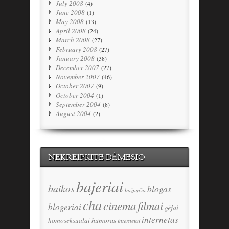
July 2008
(4)
June 2008
(1)
May 2008
(13)
April 2008
(24)
March 2008
(27)
February 2008
(27)
January 2008
(38)
December 2007
(27)
November 2007
(46)
October 2007
(9)
October 2004
(1)
September 2004
(8)
August 2004
(2)
NEKREIPKITE DĖMESIO
bajeriai
baikos
blogas
bažnyčia
cha
cinema
filmai
blogeriai
gėjai
internetas
humoras
homoseksualai
internetai