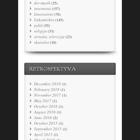
der musik
(25)
internetai
(157)
kinoteatras
(76)
linksmiiibės
(145)
pykšt
(55)
religija
(33)
serialai, televizija
(23)
skaitalai
(10)
RETROSPEKTYVA
December 2018
(1)
February 2018
(1)
November 2017
(1)
May 2017
(1)
October 2016
(1)
August 2016
(1)
June 2016
(2)
October 2015
(1)
September 2015
(1)
April 2015
(1)