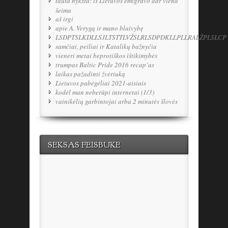
tauta nyksta: iš Lietuvos emigravo dar viena
šeima
aš irgi
apie A. Verygą ir mano blaivybę
LSDPTSLKDLLSJLTSTTLVŽSLRLSDPDKLLPLLRALŽPLSLCP
samčiai, peiliai ir Katalikų bažnyčia
vieneri metai beprotiškos ištikimybės
trumpas Baltic Pride 2016 recap’as
laikas pažadinti žvėriuką
Lietuvos pabėgėliai 2021-aisiais
kodėl man neberūpi internetai (1/3)
vainikėlių garbintojai arba 2 minutės šlovės
SEKSAS FEISBUKE