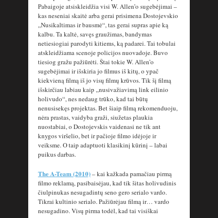
Pabaigoje atsiskleidžia visi W. Allen’o sugebėjimai –
kas neseniai skaitė arba gerai prisimena Dostojevskio
„Nusikaltimas ir bausmė“, tas gerai supras apie ką
kalbu. Ta kaltė, savęs graužimas, bandymas
netiesiogiai parodyti kitiems, ką padarei. Tai tobulai
atskleidžiama scenoje policijos nuovadoje. Buvo
tiesiog gražu pažiūrėti. Štai tokie W. Allen’o
sugebėjimai ir išskiria jo filmus iš kitų, o ypač
kiekvieną filmą iš jo visų filmų krūvos. Tik šį filmą
išskirčiau labiau kaip „nusivažiavimą link eilinio
holivudo“, nes nedaug trūko, kad tai būtų
nenusisekęs projektas. Bet šiaip filmą rekomenduoju,
nėra prastas, vaidyba graži, siužetas plaukia
nuostabiai, o Dostojevskis vaidenasi ne tik ant
knygos viršelio, bet ir pačioje filmo idėjoje ir
veiksme. O taip adaptuoti klasikinį kūrinį – labai
puikus darbas.
The A-Team (2010)
– kai kažkada pamačiau pirmą
filmo reklamą, pasibaisėjau, kad tik šitas holivudinis
čiulpinukas nesugadintų seno gero serialo vardo.
Tikrai kultinio serialo. Pažiūrėjau filmą ir… vardo
nesugadino. Visų pirma todėl, kad tai visiškai