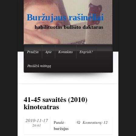
Buržujaus rašinėliai
habilituotas bullšito daktaras
Pradžia
Apie
Kontaktas
Engrish?
Pasiūlyk mitingą
41-45 savaitės (2010)
kinoteatras
2010-11-17
Parašė
Komentarų: 12
20:01
buržujus