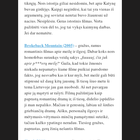
tikrųjų. Nors istorija giliai nesidomiu, bet apie Katynę
buvau girdėjęs. Kaipgi negirdėsi, kai tai yra vienas iš
argumentų, jog sovietai neretai buvo žiauresni už
nacius. Nesiplėsiu. Geras istorinis filmas. Verta
pažiūrėti vien dėl to, jog tai vykęs kaimynų darbas.
Jei dar nematėte.
Brokeback Mountain (2005)
– gražus, ramus
romantinis filmas apie meilę ir ilgesį. Dabar koks nors
homofobas suraukęs veidą sakys „
fiuuuuj, čia juk
apie p***erų meilę!
“ Gaila, kad tokie žmonės
niekada nepamatys šiame filme puikiai parodomo
fakto, jog nesvarbu kas ir kur myli, bet meilė gali būti
stipresnė už daug kitų jausmų. Iš tiesų šiuo metu ši
tema Lietuvoje jau gan nuobodi. Aš net pavargau
apie ją mąstyti ar rašyti. Filmą pažiūrėjau kaip
paprastą romantinę dramą ir, iš tiesų, didelio įspūdžio
ji man nepaliko. Mačiau ir geresnių, labiau už širdies
griebiančių dramų. Aišku, personažų ilgesys ir
mėtymasis-vėtymasis minčių pamąstymui suteikė,
tačiau kažko ypatingo neradau. Tiesiog gražus,
paprastas, gerą žinią nešantis filmas.