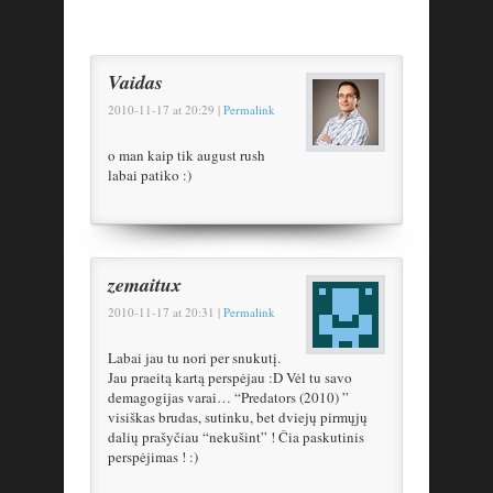
Vaidas
2010-11-17
at
20:29
|
Permalink
o man kaip tik august rush
labai patiko :)
zemaitux
2010-11-17
at
20:31
|
Permalink
Labai jau tu nori per snukutį.
Jau praeitą kartą perspėjau :D Vėl tu savo
demagogijas varai… “Predators (2010) ”
visiškas brudas, sutinku, bet dviejų pirmųjų
dalių prašyčiau “nekušint” ! Čia paskutinis
perspėjimas ! :)