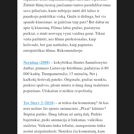
Žiūrint filmą tiesiog jaučiamas tautos pasididžiavimas
savo piliečiais, kurie nebijojo mirti dėl šalies ir
paaukojo praktiškai viską. Gražu ir didinga, bet vis
spaudė klausimas: ar galėčiau taip pats? Bet dabar ne
apie šį klausimą. Filmas labai gražus, pastatytas
puikiai, o rimti norvegų vyrai vaidina gerai. Tikrai
verta pažiūrėti, nes filmas profesionalus, kaip
holivudo, bet gan natūralus, kaip paprastas
europietiškas filmas. Rekomenduoju.
Nerutina (2008)
– kokybiškas Jūratės Samulionytės
darbas, pirmasis Lietuvoje fotofilmas, padarytas iš 80
000 kadrų. Trumpametražis, 15 minučių. Net į
kažkokį festivalį pateko. Originalu, gražiai susukta,
puikios spalvos, įdomi mintis ir daug daug tualetinio
popieriaus. Užskaitau ir reiškiu
respektuką
.
Toy Story 3 (2010)
– ar reikia dar komentarų? Ar kas
nors nežino šio epinio animacinio „Pixar“ kūrinio?
Stipriai patiko. Daug labiau už antrą dalį. Puikūs
bajeriukai, puiki animacija ir linksmas, vaikiškas
siužetas. Vaikams tinka tobulai, suaugusiems tinka
norint atsipalaiduoti. Nereikia čia komentarų, kam