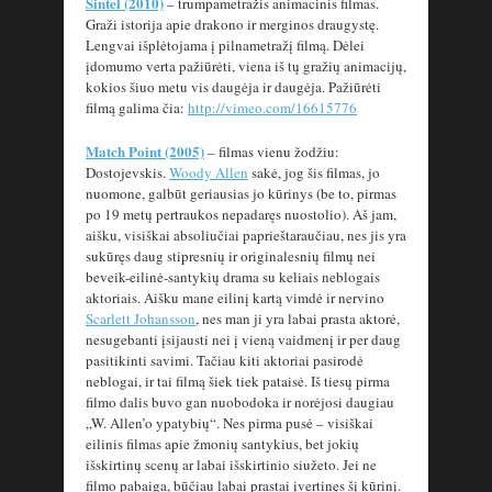
Sintel (2010)
– trumpametražis animacinis filmas.
Graži istorija apie drakono ir merginos draugystę.
Lengvai išplėtojama į pilnametražį filmą. Dėlei
įdomumo verta pažiūrėti, viena iš tų gražių animacijų,
kokios šiuo metu vis daugėja ir daugėja. Pažiūrėti
filmą galima čia:
http://vimeo.com/16615776
Match Point (2005)
– filmas vienu žodžiu:
Dostojevskis.
Woody Allen
sakė, jog šis filmas, jo
nuomone, galbūt geriausias jo kūrinys (be to, pirmas
po 19 metų pertraukos nepadaręs nuostolio). Aš jam,
aišku, visiškai absoliučiai paprieštaraučiau, nes jis yra
sukūręs daug stipresnių ir originalesnių filmų nei
beveik-eilinė-santykių drama su keliais neblogais
aktoriais. Aišku mane eilinį kartą vimdė ir nervino
Scarlett Johansson
, nes man ji yra labai prasta aktorė,
nesugebanti įsijausti nei į vieną vaidmenį ir per daug
pasitikinti savimi. Tačiau kiti aktoriai pasirodė
neblogai, ir tai filmą šiek tiek pataisė. Iš tiesų pirma
filmo dalis buvo gan nuobodoka ir norėjosi daugiau
„W. Allen’o ypatybių“. Nes pirma pusė – visiškai
eilinis filmas apie žmonių santykius, bet jokių
išskirtinų scenų ar labai išskirtinio siužeto. Jei ne
filmo pabaiga, būčiau labai prastai įvertinęs šį kūrinį.