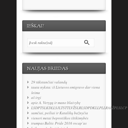
IEŠKAI?
NAUJAS BRIEDAS
29 tūkstančiai valandų
tauta nyksta: iš Lietuvos emigravo dar viena
šeima
aš irgi
apie A. Verygą ir mano blaivybę
LSDPTSLKDLLSJLTSTTLVŽSLRLSDPDKLLPLLRALŽPLSLCP
samčiai, peiliai ir Katalikų bažnyčia
vieneri metai beprotiškos ištikimybės
trumpas Baltic Pride 2016 recap’as