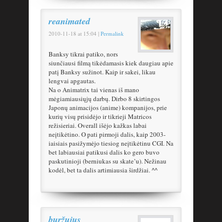
reanimated
2010-11-18
at
15:04
|
Permalink
Banksy tikrai patiko, nors
siunčiausi filmą tikėdamasis kiek daugiau apie
patį Banksy sužinot. Kaip ir sakei, likau
lengvai apgautas.
Na o Animatrix tai vienas iš mano
mėgiamiausiųjų darbų. Dirbo 8 skirtingos
Japonų animacijos (anime) kompanijos, prie
kurių visų prisidėjo ir tikrieji Matricos
režisieriai. Overall išėjo kažkas labai
neįtikėtino. O pati pirmoji dalis, kaip 2003-
iaisiais pasižymėjo tiesiog neįtikėtinu CGI. Na
bet labiausiai patikusi dalis ko gero buvo
paskutinioji (berniukas su skate’u). Nežinau
kodėl, bet ta dalis artimiausia širdžiai. ^^
buržujus