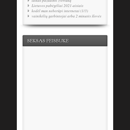
laikas pažadinti žvėriuką
Lietuvos pabėgėliai 2021-aisiais
kodėl man neberūpi internetai (1/3)
vainikėlių garbintojai arba 2 minutės šlovės
SEKSAS FEISBUKE