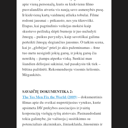
apie vieną personažą, kuris su kiekvienu filmo
pusvalandžiu atveria vis naują savo asmenybės pusę.
Ir kiekvieną kartą vaidmenį atlieka tobulai. Filme
rodomi jausmai – prikausto, nes yra tikroviški.
Etapas, kai pagrindinis veikėjas mokėsi kaip
skustuvo peiliuką slėpti burnoje ir juo nužudyti
žmogų – puikus pavyzdys, kaip savotiškai galima
perteikti žmogų slegiančius jausmus. O tarkim scena,
kai jo „globėjas“ prieš jo akis pažeminamas – fone
tuo metu nesigirdi jokių garsų, ir jokių garsų čia
nereiktų – įtampa atperka viską. Sunkiai man
šiandien dėliojasi sakiniai, tad pasakysiu tik tiek –
būtina pažiūrėti. Rekomenduoju visomis šešiomis.
Mėgaukitės.
SAVAIČIŲ DOKUMENTIKA 2:
The Yes Men Fix the World (2009)
– dokumentinis
filmas apie du sveikai nuprotėjusius vyrukus, kurie
apsimeta JAV prekybos asociacijos ir įvairių
korporacijų viešųjų ryšių atstovais. Pasinaudodami
tokia galimybe, jie važiuoja į susitikimus su
potencialiais akcininkais, žiniasklaida, žmonėmis ir