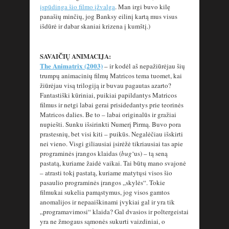
įspūdinga šio filmo įžvalga
. Man irgi buvo kilę
panašių minčių, jog Banksy eilinį kartą mus visus
išdūrė ir dabar skaniai krizena į kumštį.)
SAVAIČIŲ ANIMACIJA:
The Animatrix (2003)
– ir kodėl aš nepažiūrėjau šių
trumpų animacinių filmų Matricos tema tuomet, kai
žiūrėjau visą trilogiją ir buvau pagautas azarto?
Fantastiški kūriniai, puikiai papildantys Matricos
filmus ir netgi labai gerai prisidedantys prie teorinės
Matricos dalies. Be to – labai originalūs ir gražiai
nupiešti. Sunku išsirinkti Numerį Pirmą. Buvo pora
prastesnių, bet visi kiti – puikūs. Negalėčiau išskirti
nei vieno. Visgi giliausiai įsirėžė tikriausiai tas apie
programinės įrangos klaidas (
bug
‘us) – tą seną
pastatą, kuriame žaidė vaikai. Tai būtų mano svajonė
– atrasti tokį pastatą, kuriame matytųsi visos šio
pasaulio programinės įrangos „skylės“. Tokie
filmukai sukelia pamąstymus, jog visos gamtos
anomalijos ir nepaaiškinami įvykiai gal ir yra tik
„programavimosi“ klaida? Gal dvasios ir poltergeistai
yra ne žmogaus sąmonės sukurti vaizdiniai, o