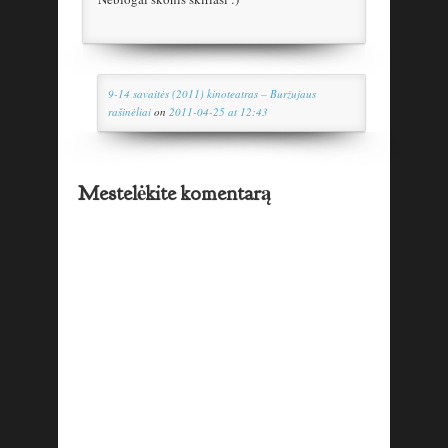
9-14 savaitės (2011) kinoteatras – Buržujaus
rašinėliai
on
2011-04-25 at 12:43
Mestelėkite komentarą