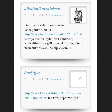
alkoholikairnieksai
2010-11-18
at
11:33
|
Permalink
į temą apie kalėjimus tai man
labai patiko Cell 211
http://www.imdb.com/title/tt1242422/
! tiek
istorija, tiek vaidyba, tiek vaidmenų
apsikeitimo/žmogiškumo faktorium, ir tuo kad
neamerikoniškas, ir šiaip viskuo :)
buržujus
2010-11-18
at
11:36
|
Permalink
http://www.kleckas.lt/blog/31-34-savaites-
2010-kinoteatras
ten kažkur per vidurį :)