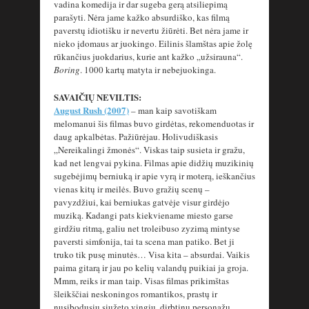
vadina komedija ir dar sugeba gerą atsiliepimą
parašyti. Nėra jame kažko absurdiško, kas filmą
paverstų idiotišku ir nevertu žiūrėti. Bet nėra jame ir
nieko įdomaus ar juokingo. Eilinis šlamštas apie žolę
rūkančius juokdarius, kurie ant kažko „užsirauna“.
Boring
. 1000 kartų matyta ir nebejuokinga.
SAVAIČIŲ NEVILTIS:
August Rush (2007)
– man kaip savotiškam
melomanui šis filmas buvo girdėtas, rekomenduotas ir
daug apkalbėtas. Pažiūrėjau. Holivudiškasis
„Nereikalingi žmonės“. Viskas taip susieta ir gražu,
kad net lengvai pykina. Filmas apie didžių muzikinių
sugebėjimų berniuką ir apie vyrą ir moterą, ieškančius
vienas kitų ir meilės. Buvo gražių scenų –
pavyzdžiui, kai berniukas gatvėje visur girdėjo
muziką. Kadangi pats kiekviename miesto garse
girdžiu ritmą, galiu net troleibuso zyzimą mintyse
paversti simfonija, tai ta scena man patiko. Bet ji
truko tik pusę minutės… Visa kita – absurdai. Vaikis
paima gitarą ir jau po kelių valandų puikiai ja groja.
Mmm, reiks ir man taip. Visas filmas prikimštas
šleikščiai neskoningos romantikos, prastų ir
nusibodusių siužeto vingių, dirbtinų personažų