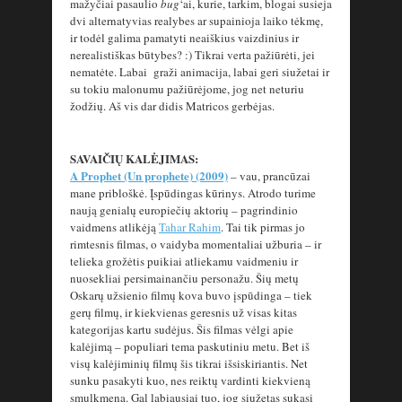
mažyčiai pasaulio
bug
‘ai, kurie, tarkim, blogai susieja
dvi alternatyvias realybes ar supainioja laiko tėkmę,
ir todėl galima pamatyti neaiškius vaizdinius ir
nerealistiškas būtybes? :) Tikrai verta pažiūrėti, jei
nematėte. Labai graži animacija, labai geri siužetai ir
su tokiu malonumu pažiūrėjome, jog net neturiu
žodžių. Aš vis dar didis Matricos gerbėjas.
SAVAIČIŲ KALĖJIMAS:
A Prophet (Un prophete) (2009)
– vau, prancūzai
mane pribloškė. Įspūdingas kūrinys. Atrodo turime
naują genialų europiečių aktorių – pagrindinio
vaidmens atlikėją
Tahar Rahim
. Tai tik pirmas jo
rimtesnis filmas, o vaidyba momentaliai užburia – ir
telieka grožėtis puikiai atliekamu vaidmeniu ir
nuosekliai persimainančiu personažu. Šių metų
Oskarų užsienio filmų kova buvo įspūdinga – tiek
gerų filmų, ir kiekvienas geresnis už visas kitas
kategorijas kartu sudėjus. Šis filmas vėlgi apie
kalėjimą – populiari tema paskutiniu metu. Bet iš
visų kalėjiminių filmų šis tikrai išsiskiriantis. Net
sunku pasakyti kuo, nes reiktų vardinti kiekvieną
smulkmeną. Gal labiausiai tuo, jog siužetas sukasi