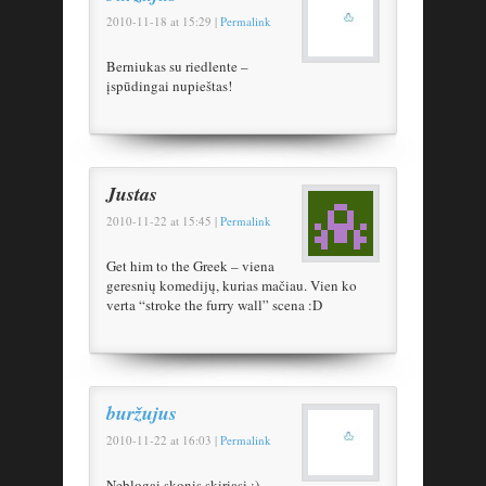
2010-11-18
at
15:29
|
Permalink
Berniukas su riedlente –
įspūdingai nupieštas!
Justas
2010-11-22
at
15:45
|
Permalink
Get him to the Greek – viena
geresnių komedijų, kurias mačiau. Vien ko
verta “stroke the furry wall” scena :D
buržujus
2010-11-22
at
16:03
|
Permalink
Neblogai skonis skiriasi :)