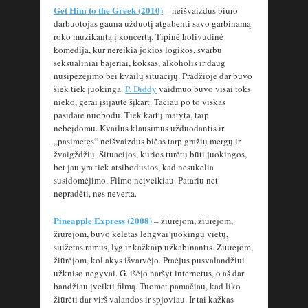
Get Him to the Greek (2010)
– neišvaizdus biuro
darbuotojas gauna užduotį atgabenti savo garbinamą
roko muzikantą į koncertą. Tipinė holivudinė
komedija, kur nereikia jokios logikos, svarbu
seksualiniai bajeriai, koksas, alkoholis ir daug
nusipezėjimo bei kvailų situacijų. Pradžioje dar buvo
šiek tiek juokinga.
P. Diddy
vaidmuo buvo visai toks
nieko, gerai įsijautė šįkart. Tačiau po to viskas
pasidarė nuobodu. Tiek kartų matyta, taip
nebeįdomu. Kvailus klausimus užduodantis ir
„pasimetęs“ neišvaizdus bičas tarp gražių mergų ir
žvaigždžių. Situacijos, kurios turėtų būti juokingos,
bet jau yra tiek atsibodusios, kad nesukelia
susidomėjimo. Filmo neįveikiau. Patariu net
nepradėti, nes neverta.
Pineapple Express (2008)
– žiūrėjom, žiūrėjom,
žiūrėjom, buvo keletas lengvai juokingų vietų,
siužetas ramus, lyg ir kažkaip užkabinantis. Žiūrėjom,
žiūrėjom, kol akys išvarvėjo. Praėjus pusvalandžiui
užkniso negyvai. G. išėjo naršyt internetus, o aš dar
bandžiau įveikti filmą. Tuomet pamačiau, kad liko
žiūrėti dar virš valandos ir spjoviau. Ir tai kažkas