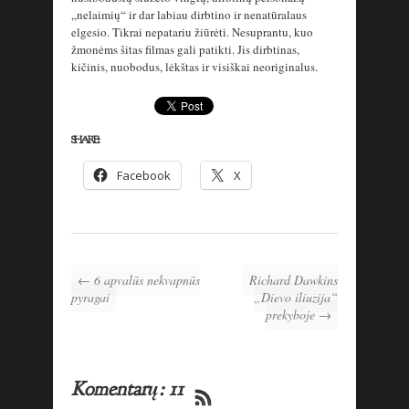
„nelaimių“ ir dar labiau dirbtino ir nenatūralaus
elgesio. Tikrai nepatariu žiūrėti. Nesuprantu, kuo
žmonėms šitas filmas gali patikti. Jis dirbtinas,
kičinis, nuobodus, lėkštas ir visiškai neoriginalus.
SHARE:
Facebook
X
← 6 apvalūs nekvapnūs
Richard Dawkins
pyragai
„Dievo iliuzija“
prekyboje →
Komentarų: 11