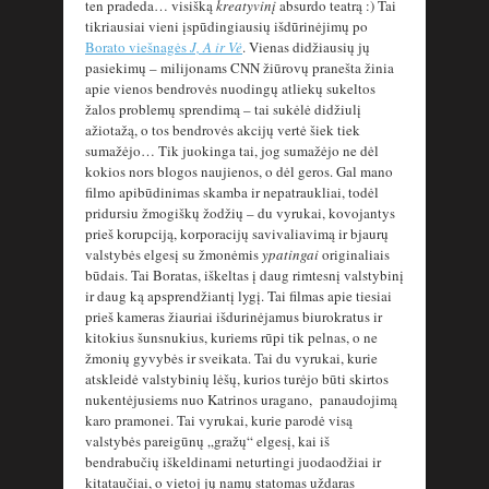
ten pradeda… visišką
kreatyvinį
absurdo teatrą :) Tai
tikriausiai vieni įspūdingiausių išdūrinėjimų po
Borato viešnagės
J, A ir Vė
. Vienas didžiausių jų
pasiekimų – milijonams CNN žiūrovų pranešta žinia
apie vienos bendrovės nuodingų atliekų sukeltos
žalos problemų sprendimą – tai sukėlė didžiulį
ažiotažą, o tos bendrovės akcijų vertė šiek tiek
sumažėjo… Tik juokinga tai, jog sumažėjo ne dėl
kokios nors blogos naujienos, o dėl geros. Gal mano
filmo apibūdinimas skamba ir nepatraukliai, todėl
pridursiu žmogiškų žodžių – du vyrukai, kovojantys
prieš korupciją, korporacijų savivaliavimą ir bjaurų
valstybės elgesį su žmonėmis
ypatingai
originaliais
būdais. Tai Boratas, iškeltas į daug rimtesnį valstybinį
ir daug ką apsprendžiantį lygį. Tai filmas apie tiesiai
prieš kameras žiauriai išdurinėjamus biurokratus ir
kitokius šunsnukius, kuriems rūpi tik pelnas, o ne
žmonių gyvybės ir sveikata. Tai du vyrukai, kurie
atskleidė valstybinių lėšų, kurios turėjo būti skirtos
nukentėjusiems nuo Katrinos uragano, panaudojimą
karo pramonei. Tai vyrukai, kurie parodė visą
valstybės pareigūnų „gražų“ elgesį, kai iš
bendrabučių iškeldinami neturtingi juodaodžiai ir
kitataučiai, o vietoj jų namų statomas uždaras