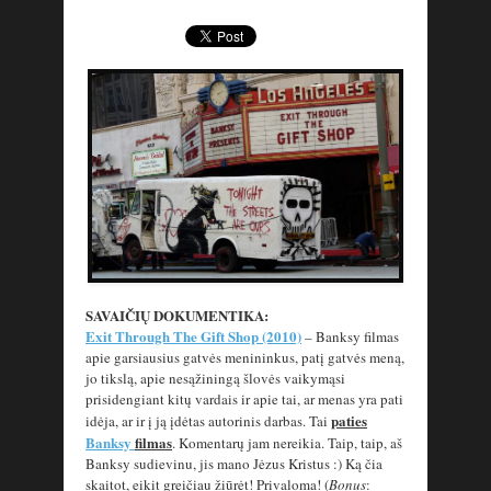
SAVAIČIŲ DOKUMENTIKA:
Exit Through The Gift Shop (2010)
– Banksy filmas
apie garsiausius gatvės menininkus, patį gatvės meną,
jo tikslą, apie nesąžiningą šlovės vaikymąsi
prisidengiant kitų vardais ir apie tai, ar menas yra pati
paties
idėja, ar ir į ją įdėtas autorinis darbas. Tai
Banksy
filmas
. Komentarų jam nereikia. Taip, taip, aš
Banksy sudievinu, jis mano Jėzus Kristus :) Ką čia
skaitot, eikit greičiau žiūrėt! Privaloma! (
Bonus
: