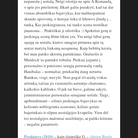
nepanašu į serialą. Netgi istorija ne apie A-Komandą,
o apie jos priešistorę. Iškart galiu pasakyti, kad tai dar
vienas absurdiškas bajavykas, kur malūnsparniai
skraido apsivertę, o herojai šoka iš lėktuvo įlindę į…
tanką. Kas juokingiausia, tai tanko scena teoriškai
įmanoma… Praktiškai ji idiotiška :) Apskritai gerų ir
juokingų scenų filme tikrai yra. Yra netgi labai gerų
sąsajų su serialu, kurios smagiai primena apie tą
seniai matytą linksmą nesąmonę. Kaip bebūtų keista,
bet man patiko aktorių parinkimas. Gražuolis ir
Murdock’as parinkti tobulai. Puikiai įsijautė į
personažus ir pateisino senųjų personažų vardą.
Hanibalas – normaliai, priekaištų daug neturiu.
Barakas, visgi, nuvylė. Nors pagal išvaizdą viskas
atitinka, tačiau jis vienintelis neturėjo charizmos,
kažkokio kabliuko. O juk tai buvo, galima sakyti,
įsimintiniausias personažas senajame seriale. Taigi,
apibendrinant – eilinis juokingas bajavykas su
keliomis neblogomis scenomis, keliais gerais
bajeriukais ir silpnu nostalgijos kvapeliu. Vien dėl
tos nostalgijos maloniai susižiūrėjo, ar patiks kitiems
– negaliu garantuoti.
Predators (2010)
– kaip išsireiškė G. –
Adrien Brody