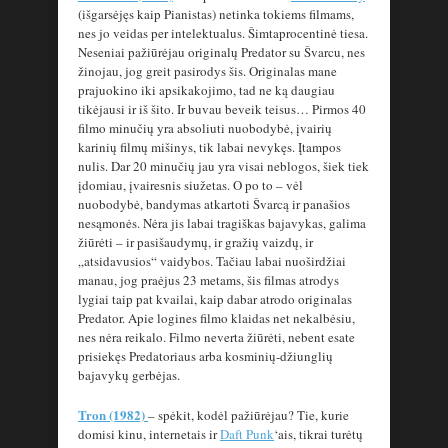
(išgarsėjęs kaip Pianistas) netinka tokiems filmams,
nes jo veidas per intelektualus. Šimtaprocentinė tiesa.
Neseniai pažiūrėjau originalų Predator su Švarcu, nes
žinojau, jog greit pasirodys šis. Originalas mane
prajuokino iki apsikakojimo, tad ne ką daugiau
tikėjausi ir iš šito. Ir buvau beveik teisus… Pirmos 40
filmo minučių yra absoliuti nuobodybė, įvairių
karinių filmų mišinys, tik labai nevykęs. Įtampos
nulis. Dar 20 minučių jau yra visai neblogos, šiek tiek
įdomiau, įvairesnis siužetas. O po to – vėl
nuobodybė, bandymas atkartoti Švarcą ir panašios
nesąmonės. Nėra jis labai tragiškas bajavykas, galima
žiūrėti – ir pasišaudymų, ir gražių vaizdų, ir
„atsidavusios“ vaidybos. Tačiau labai nuoširdžiai
manau, jog praėjus 23 metams, šis filmas atrodys
lygiai taip pat kvailai, kaip dabar atrodo originalas
Predator. Apie logines filmo klaidas net nekalbėsiu,
nes nėra reikalo. Filmo neverta žiūrėti, nebent esate
prisiekęs Predatoriaus arba kosminių-džiunglių
bajavykų gerbėjas.
Tron (1982)
– spėkit, kodėl pažiūrėjau? Tie, kurie
domisi kinu, internetais ir
Daft Punk
‘ais, tikrai turėtų