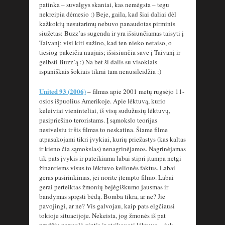
patinka – suvalgys skaniai, kas nemėgsta – tegu
nekreipia dėmesio :) Beje, gaila, kad šiai daliai dėl
kažkokių nesutarimų nebuvo panaudotas pirminis
siužetas: Buzz’as sugenda ir yra išsiunčiamas taisyti į
Taivanį; visi kiti sužino, kad ten nieko netaiso, o
tiesiog pakeičia naujais; išsisiunčia save į Taivanį ir
gelbsti Buzz’ą :) Na bet ši dalis su visokiais
ispaniškais šokiais tikrai tam nenusileidžia :)
United 93 (2006)
– filmas apie 2001 metų rugsėjo 11-
osios išpuolius Amerikoje. Apie lėktuvą, kurio
keleiviai vieninteliai, iš visų sudužusių lėktuvų,
pasipriešino teroristams. Į sąmokslo teorijas
nesivelsiu ir šis filmas to neskatina. Šiame filme
atpasakojami tikri įvykiai, kurių priežastys (kas kaltas
ir kieno čia sąmokslas) nenagrinėjamos. Nagrinėjamas
tik pats įvykis ir pateikiama labai stipri įtampa netgi
žinantiems visus to lėktuvo kelionės faktus. Labai
geras pasirinkimas, jei norite įtempto filmo. Labai
gerai perteiktas žmonių bejėgiškumo jausmas ir
bandymas spręsti bėdą. Bomba tikra, ar ne? Jie
pavojingi, ar ne? Vis galvojau, kaip pats elgčiausi
tokioje situacijoje. Nekeista, jog žmonės iš pat
pradžių nepuolė gintis ir atsikovoti lėktuvo – juk