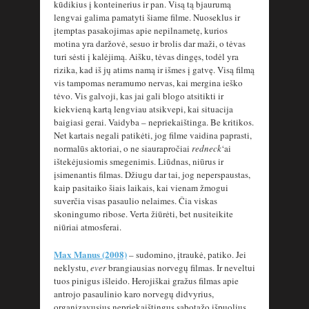
kūdikius į konteinerius ir pan. Visą tą bjaurumą
lengvai galima pamatyti šiame filme. Nuoseklus ir
įtemptas pasakojimas apie nepilnametę, kurios
motina yra daržovė, sesuo ir brolis dar maži, o tėvas
turi sėsti į kalėjimą. Aišku, tėvas dingęs, todėl yra
rizika, kad iš jų atims namą ir išmes į gatvę. Visą filmą
vis tampomas neramumo nervas, kai mergina ieško
tėvo. Vis galvoji, kas jai gali blogo atsitikti ir
kiekvieną kartą lengviau atsikvepi, kai situacija
baigiasi gerai. Vaidyba – nepriekaištinga. Be kritikos.
Net kartais negali patikėti, jog filme vaidina paprasti,
normalūs aktoriai, o ne siaurapročiai
redneck
‘ai
ištekėjusiomis smegenimis. Liūdnas, niūrus ir
įsimenantis filmas. Džiugu dar tai, jog neperspaustas,
kaip pasitaiko šiais laikais, kai vienam žmogui
suverčia visas pasaulio nelaimes. Čia viskas
skoningumo ribose. Verta žiūrėti, bet nusiteikite
niūriai atmosferai.
Max Manus (2008)
– sudomino, įtraukė, patiko. Jei
neklystu,
ever
brangiausias norvegų filmas. Ir neveltui
tuos pinigus išleido. Herojiškai gražus filmas apie
antrojo pasaulinio karo norvegų didvyrius,
organizavusius nepriekaištingus sabotažo išpuolius.