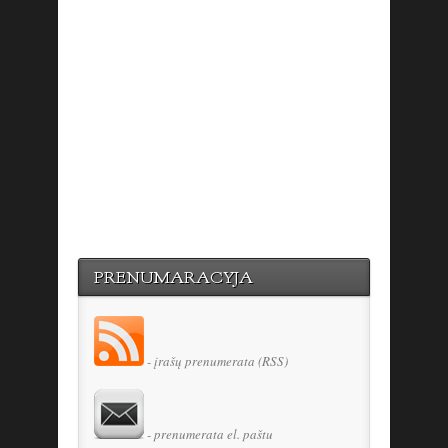
PRENUMARACYJA
- įrašų prenumerata (RSS)
- prenumerata el. paštu