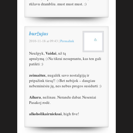
rūžavu drambliu. must must must. :)
buržujus
2010-11-18
at
09:43
|
Permalink
Vaidai
Neužpyk,
, už tą
aprašymą :) Na tikrai nesuprantu, kas ten gali
patikti :)
zeimaitux
, nugalėk savo nostalgiją ir
pripažink tiesą!! :) Bet nebijok – daugiau
nebeminėsiu jų, nes nebus progos susidurti :)
Aihara
, nežinau. Nerandu dabar. Neseniai
Pasakoj rodė.
alkoholikairnieksai
, high five!