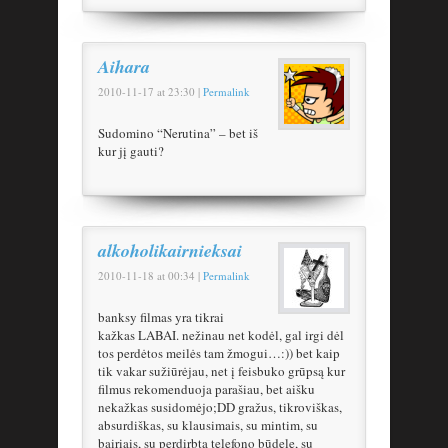
Aihara
2010-11-17
at
23:30
|
Permalink
Sudomino “Nerutina” – bet iš
kur jį gauti?
alkoholikairnieksai
2010-11-18
at
00:34
|
Permalink
banksy filmas yra tikrai
kažkas LABAI. nežinau net kodėl, gal irgi dėl
tos perdėtos meilės tam žmogui…:)) bet kaip
tik vakar sužiūrėjau, net į feisbuko grūpsą kur
filmus rekomenduoja parašiau, bet aišku
nekažkas susidomėjo;DD gražus, tikroviškas,
absurdiškas, su klausimais, su mintim, su
bairiais, su perdirbta telefono būdele, su