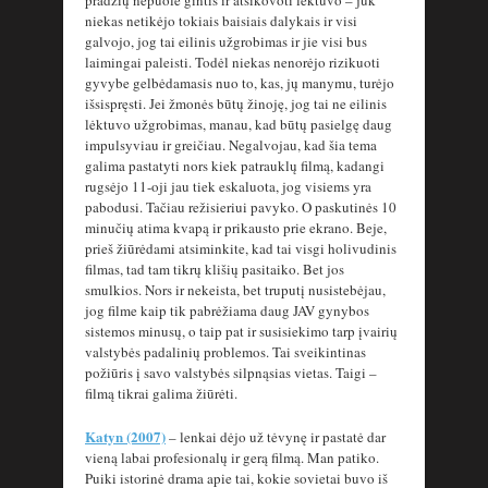
niekas netikėjo tokiais baisiais dalykais ir visi
galvojo, jog tai eilinis užgrobimas ir jie visi bus
laimingai paleisti. Todėl niekas nenorėjo rizikuoti
gyvybe gelbėdamasis nuo to, kas, jų manymu, turėjo
išsispręsti. Jei žmonės būtų žinoję, jog tai ne eilinis
lėktuvo užgrobimas, manau, kad būtų pasielgę daug
impulsyviau ir greičiau. Negalvojau, kad šia tema
galima pastatyti nors kiek patrauklų filmą, kadangi
rugsėjo 11-oji jau tiek eskaluota, jog visiems yra
pabodusi. Tačiau režisieriui pavyko. O paskutinės 10
minučių atima kvapą ir prikausto prie ekrano. Beje,
prieš žiūrėdami atsiminkite, kad tai visgi holivudinis
filmas, tad tam tikrų klišių pasitaiko. Bet jos
smulkios. Nors ir nekeista, bet truputį nusistebėjau,
jog filme kaip tik pabrėžiama daug JAV gynybos
sistemos minusų, o taip pat ir susisiekimo tarp įvairių
valstybės padalinių problemos. Tai sveikintinas
požiūris į savo valstybės silpnąsias vietas. Taigi –
filmą tikrai galima žiūrėti.
Katyn (2007)
– lenkai dėjo už tėvynę ir pastatė dar
vieną labai profesionalų ir gerą filmą. Man patiko.
Puiki istorinė drama apie tai, kokie sovietai buvo iš