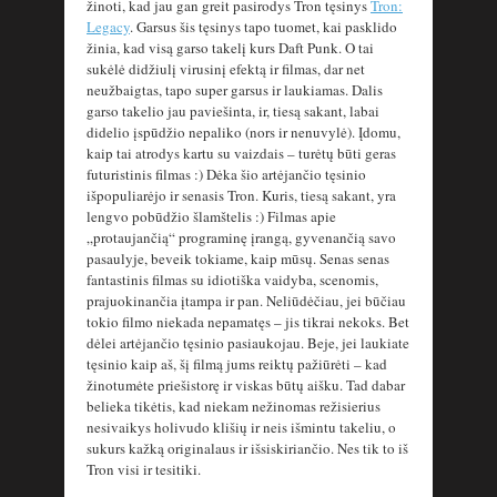
žinoti, kad jau gan greit pasirodys Tron tęsinys
Tron:
Legacy
. Garsus šis tęsinys tapo tuomet, kai pasklido
žinia, kad visą garso takelį kurs Daft Punk. O tai
sukėlė didžiulį virusinį efektą ir filmas, dar net
neužbaigtas, tapo super garsus ir laukiamas. Dalis
garso takelio jau paviešinta, ir, tiesą sakant, labai
didelio įspūdžio nepaliko (nors ir nenuvylė). Įdomu,
kaip tai atrodys kartu su vaizdais – turėtų būti geras
futuristinis filmas :) Dėka šio artėjančio tęsinio
išpopuliarėjo ir senasis Tron. Kuris, tiesą sakant, yra
lengvo pobūdžio šlamštelis :) Filmas apie
„protaujančią“ programinę įrangą, gyvenančią savo
pasaulyje, beveik tokiame, kaip mūsų. Senas senas
fantastinis filmas su idiotiška vaidyba, scenomis,
prajuokinančia įtampa ir pan. Neliūdėčiau, jei būčiau
tokio filmo niekada nepamatęs – jis tikrai nekoks. Bet
dėlei artėjančio tęsinio pasiaukojau. Beje, jei laukiate
tęsinio kaip aš, šį filmą jums reiktų pažiūrėti – kad
žinotumėte priešistorę ir viskas būtų aišku. Tad dabar
belieka tikėtis, kad niekam nežinomas režisierius
nesivaikys holivudo klišių ir neis išmintu takeliu, o
sukurs kažką originalaus ir išsiskiriančio. Nes tik to iš
Tron visi ir tesitiki.