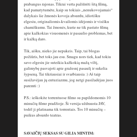
prabangus rajonas. Tikrai verta pažiūrėti šitą filmą,
kad pamatytumėte, kaip su tokiais „nenukovojamais“
dalykais šie žmonės kovoja absurdu, idiotišku
elgesiu, originaliomis-kvailomis idėjomis ir visišku
chamiškumu. Tai žmonės, kurie ne tik pastato filmą
apie kažkokias visuomenės ir pasaulio problemas, bet
ir kažką daro.
Tik, aišku, nieko jie nepakeis. Taip, tai blogas
požiūris, bet toks jau esu. Smagu nors tiek, kad tokiu
savo elgesiu jie suteikia kažkokią mažą viltį,
galimybę pasvajoti apie gražesnį pasaulį ir sukelia
šypseną. Tai tikriausiai ir svarbiausia :) Aš taip
susižavėjau jų entuziazmu, jog netgi pasižadėjau juos
paremti :)
P.S.: ieškokite torrentuose filmo su papildomomis 10
minučių filmo pradžioje. Ši versija uždrausta JAV,
todėl ji platinama tik torrentais. Tos 10 minučių –
puikus absurdo teatras.
SAVAIČIŲ SEKSAS SU GILIA MINTIM: