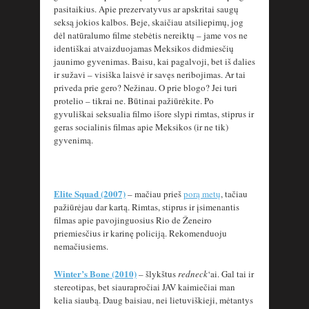
pasitaikius. Apie prezervatyvus ar apskritai saugų
seksą jokios kalbos. Beje, skaičiau atsiliepimų, jog
dėl natūralumo filme stebėtis nereiktų – jame vos ne
identiškai atvaizduojamas Meksikos didmiesčių
jaunimo gyvenimas. Baisu, kai pagalvoji, bet iš dalies
ir sužavi – visiška laisvė ir savęs neribojimas. Ar tai
priveda prie gero? Nežinau. O prie blogo? Jei turi
protelio – tikrai ne. Būtinai pažiūrėkite. Po
gyvuliškai seksualia filmo išore slypi rimtas, stiprus ir
geras socialinis filmas apie Meksikos (ir ne tik)
gyvenimą.
Elite Squad (2007)
– mačiau prieš
porą metų
, tačiau
pažiūrėjau dar kartą. Rimtas, stiprus ir įsimenantis
filmas apie pavojinguosius Rio de Ženeiro
priemiesčius ir karinę policiją. Rekomenduoju
nemačiusiems.
Winter’s Bone (2010)
– šlykštus
redneck
‘ai. Gal tai ir
stereotipas, bet siaurapročiai JAV kaimiečiai man
kelia siaubą. Daug baisiau, nei lietuviškieji, mėtantys