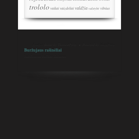
trololo
valdžia
vaikai
vaizdeliai
vilnius
valstybė
EvoLve
theme by Theme4Press • Powered by
WordPress
Buržujaus rašinėliai
habilituotas bullšito daktaras