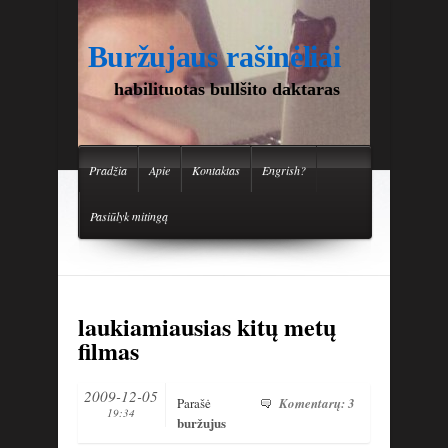
Buržujaus rašinėliai
habilituotas bullšito daktaras
Pradžia
Apie
Kontaktas
Engrish?
Pasiūlyk mitingą
laukiamiausias kitų metų
filmas
2009-12-05
Parašė
Komentarų: 3
19:34
buržujus