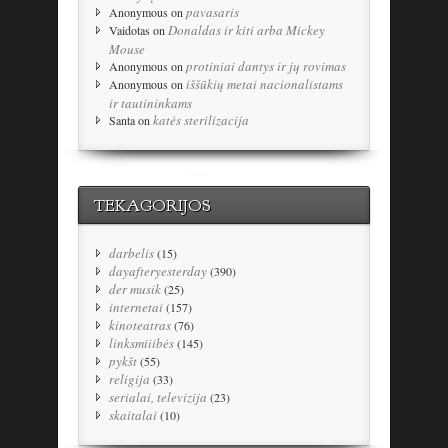
pavasaris
Anonymous
on
Donaldas ir kiti arba Mickey
Vaidotas
on
Mouse
protiniai dantys ir jų rovimas
Anonymous
on
iššūkių metai nacionalistams
Anonymous
on
ir tautininkams
katės sterilizacija
Santa
on
TEKAGORIJOS
darbelis
(15)
dayafteryesterday
(390)
der musik
(25)
internetai
(157)
kinoteatras
(76)
linksmiiibės
(145)
pykšt
(55)
religija
(33)
serialai, televizija
(23)
skaitalai
(10)