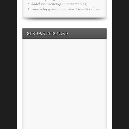
kodėl man neberūpi internetai (1/3)
vainikėlių garbintojai arba 2 minutės šlovės
SEKSAS FEISBUKE