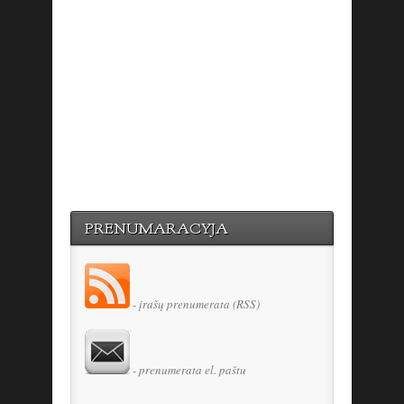
PRENUMARACYJA
- įrašų prenumerata (RSS)
- prenumerata el. paštu