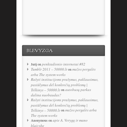
BLEVYZGA
penktadienio internetai #82
Jurij
on
Tumblr 2011 – 50000.lt
mažos pergalės
on
arba The system works
Rašyti institucijoms prašymus, paklausimus,
pasiūlymus dėl konkrečių problemų |
autobusų parkas
Telkinys – 50000.lt
on
dalina nuobaudas?
Rašyti institucijoms prašymus, paklausimus,
pasiūlymus dėl konkrečių problemų |
mažos pergalės arba
Telkinys – 50000.lt
on
The system works
apie A. Verygą ir mano
Anonymous
on
blaivybę