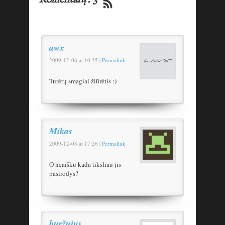
awx
2009-12-06
at
10:35
|
Permalink
Turėtų smagiai žiūrėtis :)
Mikas
2009-12-08
at
17:26
|
Permalink
O neaišku kada tiksliau jis
pasirodys?
buržujus