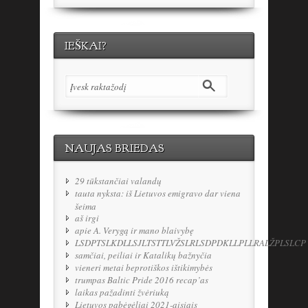
IEŠKAI?
NAUJAS BRIEDAS
29 tūkstančiai valandų
tauta nyksta: iš Lietuvos emigravo dar viena
šeima
aš irgi
apie A. Verygą ir mano blaivybę
LSDPTSLKDLLSJLTSTTLVŽSLRLSDPDKLLPLLRALŽPLSLCP
samčiai, peiliai ir Katalikų bažnyčia
vieneri metai beprotiškos ištikimybės
trumpas Baltic Pride 2016 recap’as
laikas pažadinti žvėriuką
Lietuvos pabėgėliai 2021-aisiais