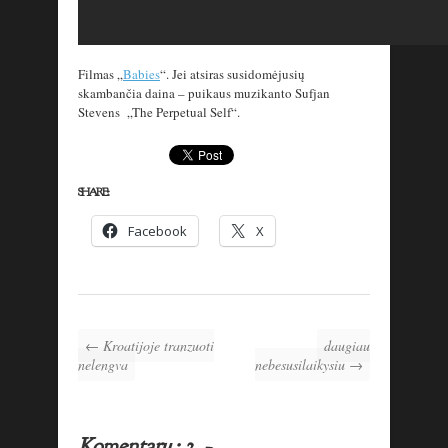
Filmas „
Babies
“. Jei atsiras susidomėjusių
skambančia daina – puikaus muzikanto Sufjan
Stevens „The Perpetual Self“.
SHARE:
Facebook
X
← Kroatijoje tranzuoti
daugiau
nelengva
nebesusilaikysiu →
Komentarų: 3