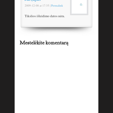
2009-12-08
at
17:35
|
Permalink
Tikslios išleidimo datos nėra.
Mestelėkite komentarą