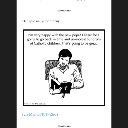
ωωωωω
Dar apie naują popiežių:
(via
MarriedToTheSea
)
ωωωωω