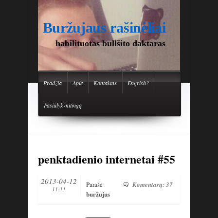
Buržujaus rašinėliai
habilituotas bullšito daktaras
Pradžia
Apie
Kontaktas
Engrish?
Pasiūlyk mitingą
penktadienio internetai #55
2013-04-12
Parašė
Komentarų: 37
11:11
buržujus