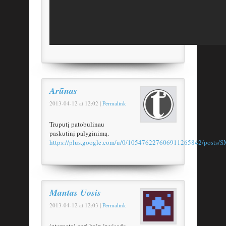
Arūnas
2013-04-12
at
12:02
|
Permalink
Truputį patobulinau
paskutinį palyginimą.
https://plus.google.com/u/0/105476227606911265842/posts
Mantas Uosis
2013-04-12
at
12:03
|
Permalink