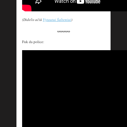
(Didelis ačiū
Vytautui Šalteniui
)
ωωωωω
Fuk da police: