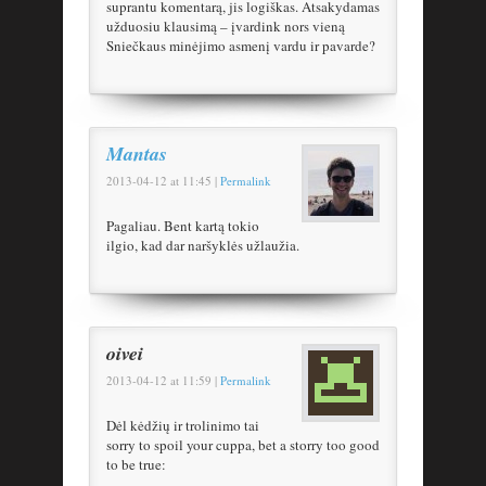
suprantu komentarą, jis logiškas. Atsakydamas
užduosiu klausimą – įvardink nors vieną
Sniečkaus minėjimo asmenį vardu ir pavarde?
Mantas
2013-04-12
at
11:45
|
Permalink
Pagaliau. Bent kartą tokio
ilgio, kad dar naršyklės užlaužia.
oivei
2013-04-12
at
11:59
|
Permalink
Dėl kėdžių ir trolinimo tai
sorry to spoil your cuppa, bet a storry too good
to be true: