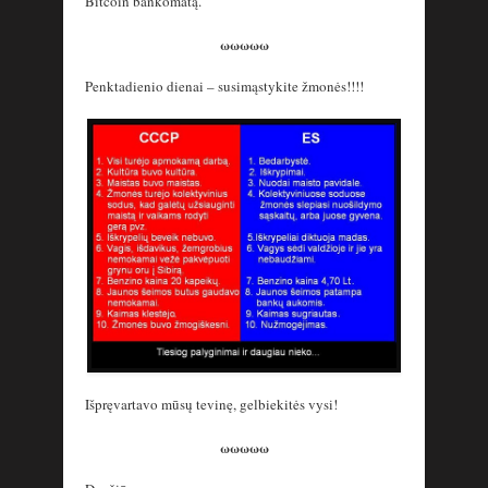
Bitcoin bankomatą.
ωωωωω
Penktadienio dienai – susimąstykite žmonės!!!!
Išpręvartavo mūsų tevinę, gelbiekitės vysi!
ωωωωω