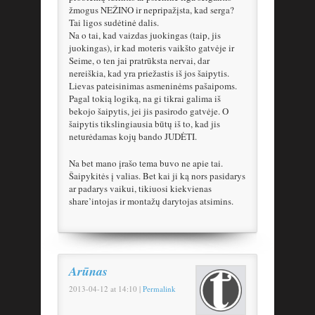
žmogus NEŽINO ir nepripažįsta, kad serga?
Tai ligos sudėtinė dalis.
Na o tai, kad vaizdas juokingas (taip, jis
juokingas), ir kad moteris vaikšto gatvėje ir
Seime, o ten jai pratrūksta nervai, dar
nereiškia, kad yra priežastis iš jos šaipytis.
Lievas pateisinimas asmeninėms pašaipoms.
Pagal tokią logiką, na gi tikrai galima iš
bekojo šaipytis, jei jis pasirodo gatvėje. O
šaipytis tikslingiausia būtų iš to, kad jis
neturėdamas kojų bando JUDĖTI.
Na bet mano įrašo tema buvo ne apie tai.
Šaipykitės į valias. Bet kai ji ką nors pasidarys
ar padarys vaikui, tikiuosi kiekvienas
share’intojas ir montažų darytojas atsimins.
Arūnas
2013-04-12
at
14:10
|
Permalink