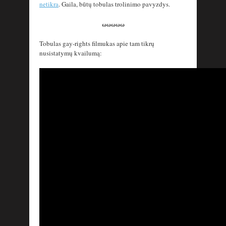
netikra
. Gaila, būtų tobulas trolinimo pavyzdys.
ωωωωω
Tobulas gay-rights filmukas apie tam tikrų
nusistatymų kvailumą: