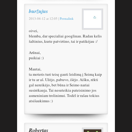
buržujus
2013-04-12
at
12:05
|
Permalink
oivei,
blemba, dar specialiai googlinau. Radau kelis
šaltinius, kurie patvirtino, tai ir patikėjau :/
Arūnai,
puikiai :)
Mantai,
ta moteris turi teisę gauti leidimą į Seimą kaip
ir tu ar aš. Užėjo, pabuvo, išėjo. Aišku, rėkti
gal nereikėjo, bet būna ir Seimo nariai
susirėkauja. Tai nesuteikia pateisinimo jos
asmeniniam trolinimui. Todėl ir rašau tokius
atsišaukimus :)
Robertas