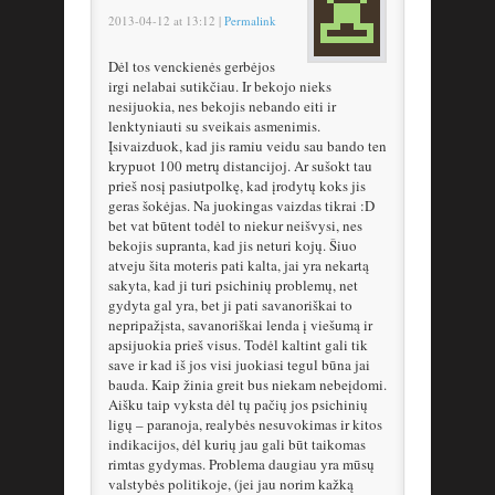
2013-04-12
at
13:12
|
Permalink
Dėl tos venckienės gerbėjos
irgi nelabai sutikčiau. Ir bekojo nieks
nesijuokia, nes bekojis nebando eiti ir
lenktyniauti su sveikais asmenimis.
Įsivaizduok, kad jis ramiu veidu sau bando ten
krypuot 100 metrų distancijoj. Ar sušokt tau
prieš nosį pasiutpolkę, kad įrodytų koks jis
geras šokėjas. Na juokingas vaizdas tikrai :D
bet vat būtent todėl to niekur neišvysi, nes
bekojis supranta, kad jis neturi kojų. Šiuo
atveju šita moteris pati kalta, jai yra nekartą
sakyta, kad ji turi psichinių problemų, net
gydyta gal yra, bet ji pati savanoriškai to
nepripažįsta, savanoriškai lenda į viešumą ir
apsijuokia prieš visus. Todėl kaltint gali tik
save ir kad iš jos visi juokiasi tegul būna jai
bauda. Kaip žinia greit bus niekam nebeįdomi.
Aišku taip vyksta dėl tų pačių jos psichinių
ligų – paranoja, realybės nesuvokimas ir kitos
indikacijos, dėl kurių jau gali būt taikomas
rimtas gydymas. Problema daugiau yra mūsų
valstybės politikoje, (jei jau norim kažką