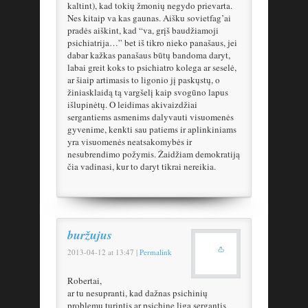
kaltint), kad tokių žmonių negydo prievarta.
Nes kitaip va kas gaunas. Aišku sovietfag’ai
pradės aiškint, kad “va, grįš baudžiamoji
psichiatrija…” bet iš tikro nieko panašaus, jei
dabar kažkas panašaus būtų bandoma daryt,
labai greit koks to psichiatro kolega ar seselė,
ar šiaip artimasis to ligonio jį paskųstų, o
žiniasklaidą tą vargšelį kaip svogūno lapus
išlupinėtų. O leidimas akivaizdžiai
sergantiems asmenims dalyvauti visuomenės
gyvenime, kenkti sau patiems ir aplinkiniams
yra visuomenės neatsakomybės ir
nesubrendimo požymis. Žaidžiam demokratiją
čia vadinasi, kur to daryt tikrai nereikia.
buržujus
2013-04-12
at
13:47
|
Permalink
Robertai,
ar tu nesupranti, kad dažnas psichinių
problemų turintis ar psichine liga sergantis