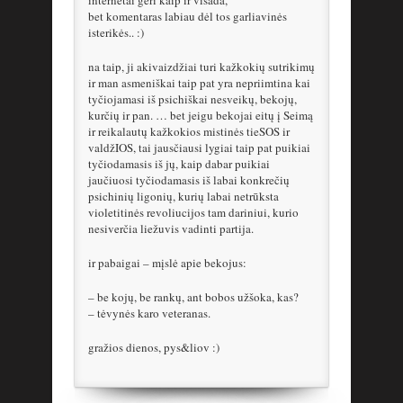
internetai geri kaip ir visada,
bet komentaras labiau dėl tos garliavinės
isterikės.. :)
na taip, ji akivaizdžiai turi kažkokių sutrikimų
ir man asmeniškai taip pat yra nepriimtina kai
tyčiojamasi iš psichiškai nesveikų, bekojų,
kurčių ir pan. … bet jeigu bekojai eitų į Seimą
ir reikalautų kažkokios mistinės tieSOS ir
valdžIOS, tai jausčiausi lygiai taip pat puikiai
tyčiodamasis iš jų, kaip dabar puikiai
jaučiuosi tyčiodamasis iš labai konkrečių
psichinių ligonių, kurių labai netrūksta
violetitinės revoliucijos tam dariniui, kurio
nesiverčia liežuvis vadinti partija.
ir pabaigai – mįslė apie bekojus:
– be kojų, be rankų, ant bobos užšoka, kas?
– tėvynės karo veteranas.
gražios dienos, pys&liov :)