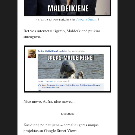
(vienas iš pavyzdžių via
Juozas Šalna
)
Bet vos internetai išgirdo, Maldeikienė puikiai
sureagavo.
Nice move, Aušra, nice move…
ωωωωω
Kas dieną po naujieną – nerealiai geras naujas
projektas su Google Street View: