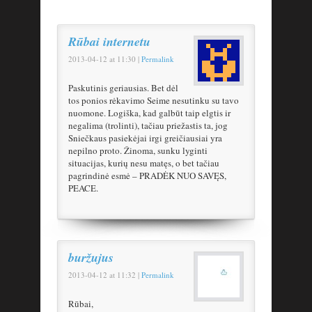
Rūbai internetu
2013-04-12
at
11:30
|
Permalink
Paskutinis geriausias. Bet dėl
tos ponios rėkavimo Seime nesutinku su tavo
nuomone. Logiška, kad galbūt taip elgtis ir
negalima (trolinti), tačiau priežastis ta, jog
Sniečkaus pasiekėjai irgi greičiausiai yra
nepilno proto. Žinoma, sunku lyginti
situacijas, kurių nesu matęs, o bet tačiau
pagrindinė esmė – PRADĖK NUO SAVĘS,
PEACE.
buržujus
2013-04-12
at
11:32
|
Permalink
Rūbai,