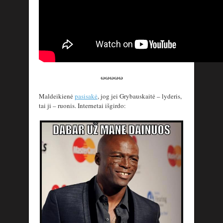
ωωωωω
Maldeikienė
pasisakė
, jog jei Grybauskaitė – lyderis,
tai ji – ruonis. Internetai išgirdo: