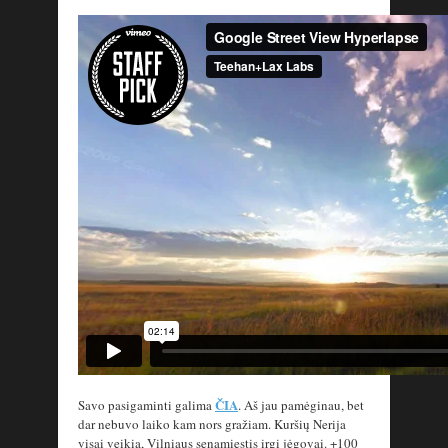
ČIA
Savo pasigaminti galima
. Aš jau pamėginau, bet
dar nebuvo laiko kam nors gražiam. Kuršių Nerija
visai veikia, Vilniaus senamiestis irgi jėgovai. +100