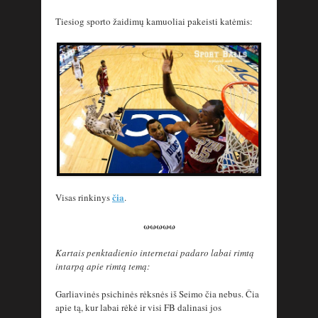
Tiesiog sporto žaidimų kamuoliai pakeisti katėmis:
čia
Visas rinkinys
.
ωωωωω
Kartais penktadienio internetai padaro labai rimtą
intarpą apie rimtą temą:
Garliavinės psichinės rėksnės iš Seimo čia nebus. Čia
apie tą, kur labai rėkė ir visi FB dalinasi jos