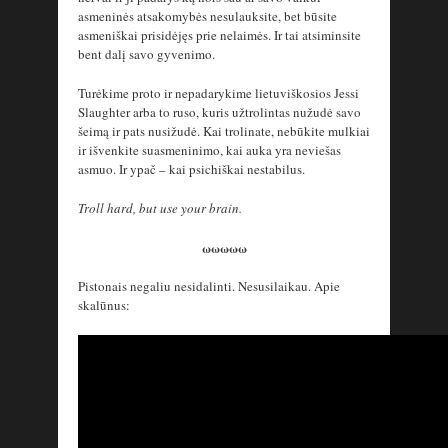
asmeninės atsakomybės nesulauksite, bet būsite
asmeniškai prisidėjęs prie nelaimės. Ir tai atsiminsite
bent dalį savo gyvenimo.
Turėkime proto ir nepadarykime lietuviškosios Jessi
Slaughter arba to ruso, kuris užtrolintas nužudė savo
šeimą ir pats nusižudė. Kai trolinate, nebūkite mulkiai
ir išvenkite suasmeninimo, kai auka yra neviešas
asmuo. Ir ypač – kai psichiškai nestabilus.
Troll hard, but use your brain.
ωωωωω
Pistonais negaliu nesidalinti. Nesusilaikau. Apie
skalūnus: