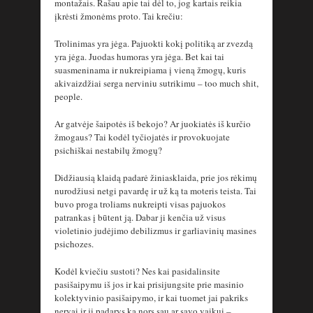
montažais. Rašau apie tai dėl to, jog kartais reikia
įkrėsti žmonėms proto. Tai krečiu:
Trolinimas yra jėga. Pajuokti kokį politiką ar zvezdą
yra jėga. Juodas humoras yra jėga. Bet kai tai
suasmeninama ir nukreipiama į vieną žmogų, kuris
akivaizdžiai serga nerviniu sutrikimu – too much shit,
people.
Ar gatvėje šaipotės iš bekojo? Ar juokiatės iš kurčio
žmogaus? Tai kodėl tyčiojatės ir provokuojate
psichiškai nestabilų žmogų?
Didžiausią klaidą padarė žiniasklaida, prie jos rėkimų
nurodžiusi netgi pavardę ir už ką ta moteris teista. Tai
buvo proga troliams nukreipti visas pajuokos
patrankas į būtent ją. Dabar ji kenčia už visus
violetinio judėjimo debilizmus ir garliavinių masines
psichozes.
Kodėl kviečiu sustoti? Nes kai pasidalinsite
pasišaipymu iš jos ir kai prisijungsite prie masinio
kolektyvinio pasišaipymo, ir kai tuomet jai pakriks
nervai ir ji padarys ką nors sau ar savo vaikui –