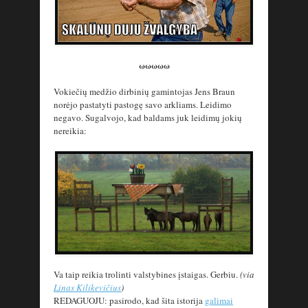
ωωωωω
Vokiečių medžio dirbinių gamintojas Jens Braun
norėjo pastatyti pastogę savo arkliams. Leidimo
negavo. Sugalvojo, kad baldams juk leidimų jokių
nereikia:
Va taip reikia trolinti valstybines įstaigas. Gerbiu.
(via
Linas Kilikevičius
)
REDAGUOJU: pasirodo, kad šita istorija
galimai