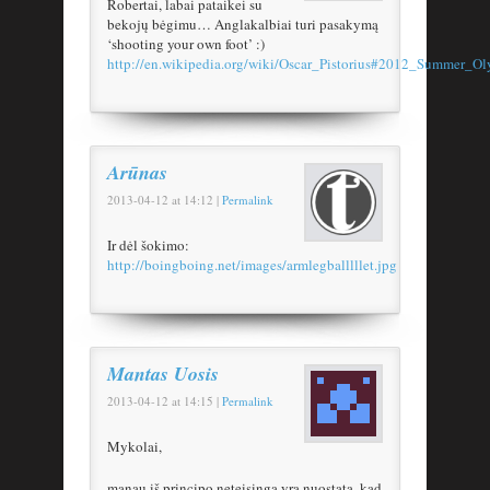
Robertai, labai pataikei su
bekojų bėgimu… Anglakalbiai turi pasakymą
‘shooting your own foot’ :)
http://en.wikipedia.org/wiki/Oscar_Pistorius#2012_Summer_O
Arūnas
2013-04-12
at
14:12
|
Permalink
Ir dėl šokimo:
http://boingboing.net/images/armlegballlllet.jpg
Mantas Uosis
2013-04-12
at
14:15
|
Permalink
Mykolai,
manau iš principo neteisinga yra nuostata, kad