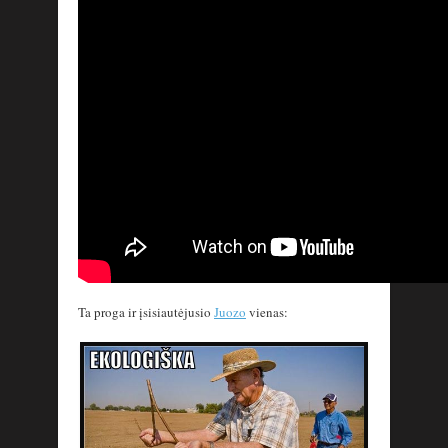
Ta proga ir įsisiautėjusio
Juozo
vienas: