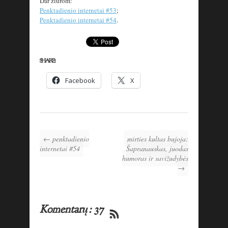
Dar žiūrom:
Penktadienio internetai #53
;
Penktadienio internetai #54
.
SHARE:
Facebook
X
← penktadienio
mirties kultas bujoja:
internetai #54
Šapranauskas, juodas
humoras ir savižudybės
→
Komentarų: 37