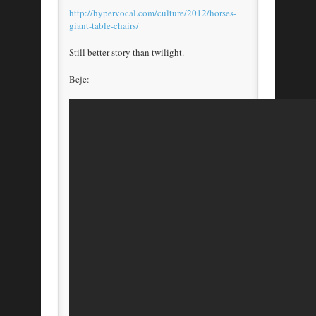
http://hypervocal.com/culture/2012/horses-
giant-table-chairs/
Still better story than twilight.
Beje: