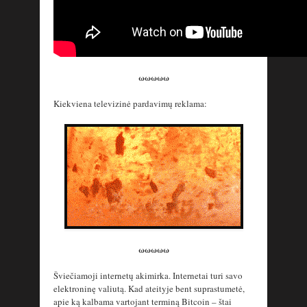
ωωωωω
Kiekviena televizinė pardavimų reklama:
ωωωωω
Šviečiamoji internetų akimirka. Internetai turi savo
elektroninę valiutą. Kad ateityje bent suprastumetė,
apie ką kalbama vartojant terminą Bitcoin – štai