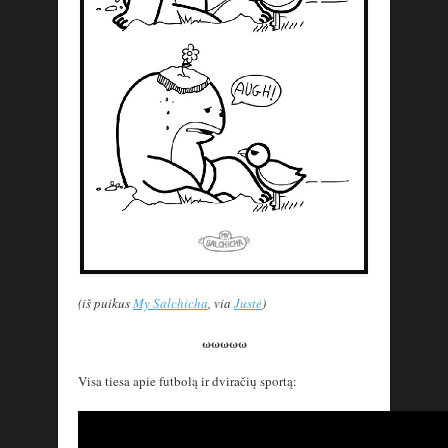
(iš puikus
My Salchicha
, via
Justė
)
ωωωωω
Visa tiesa apie futbolą ir dviračių sportą: