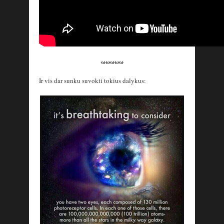
ωωωωω
Ir vis dar sunku suvokti tokius dalykus: