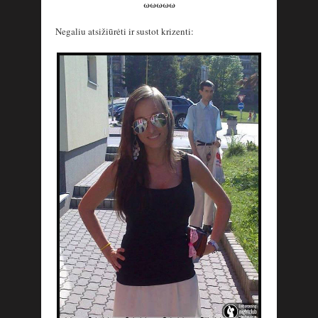
ωωωωω
Negaliu atsižiūrėti ir sustot krizenti: