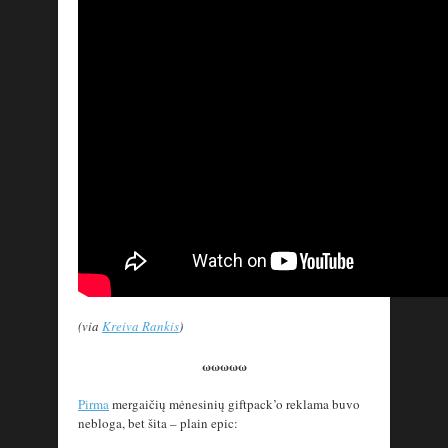
(via
Kreiva Rankis
)
ωωωωω
Pirma
mergaičių mėnesinių giftpack’o reklama buvo
nebloga, bet šita – plain epic: