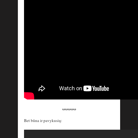
ωωωωω
Bet būna ir pavykusių: