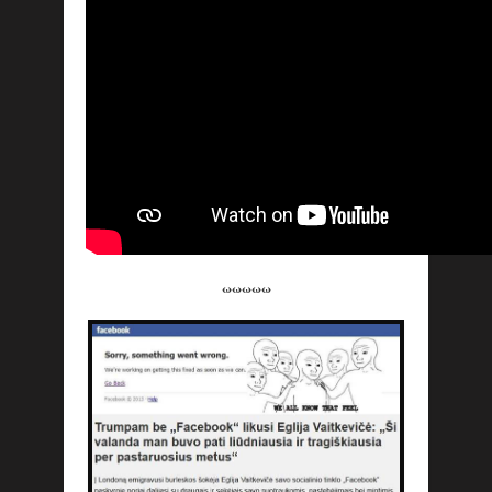
ωωωωω