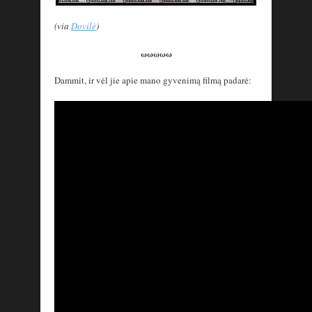
(via
Dovilė
)
ωωωωω
Dammit, ir vėl jie apie mano gyvenimą filmą padarė: