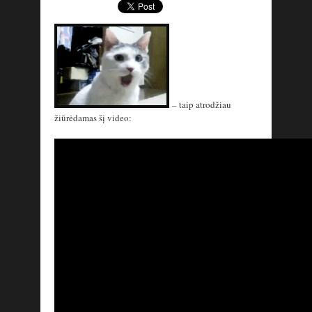
– taip atrodžiau
žiūrėdamas šį video: