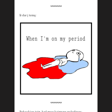
ωωωωω
Ir dar į temą:
ωωωωω
Sukvykiau taip, kad pusę kaimynų pažadinau: