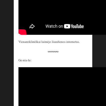
Vienareikšmiškai laimėjo šiandienos internetus.
ωωωωω
Ge-nia-lu: