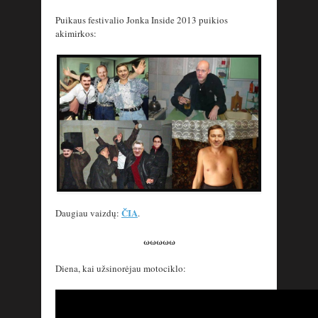
Puikaus festivalio Jonka Inside 2013 puikios
akimirkos:
ČIA
Daugiau vaizdų:
.
ωωωωω
Diena, kai užsinorėjau motociklo: