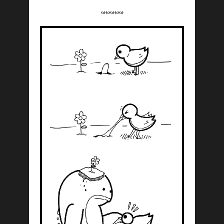
ωωωωω