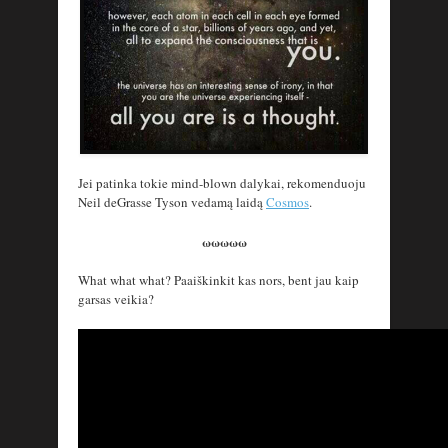
Jei patinka tokie mind-blown dalykai, rekomenduoju
Neil deGrasse Tyson vedamą laidą
Cosmos
.
ωωωωω
What what what? Paaiškinkit kas nors, bent jau kaip
garsas veikia?