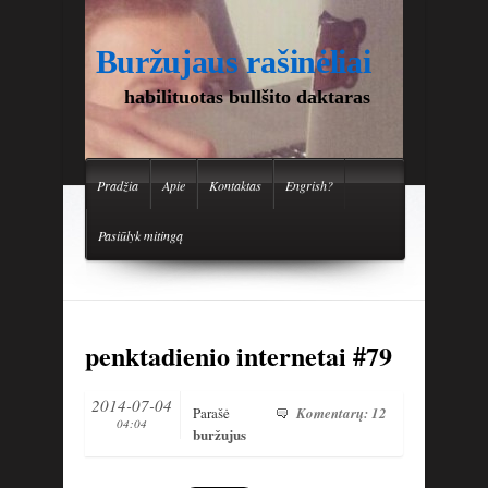
Buržujaus rašinėliai
habilituotas bullšito daktaras
Pradžia
Apie
Kontaktas
Engrish?
Pasiūlyk mitingą
penktadienio internetai #79
2014-07-04
Parašė
Komentarų: 12
04:04
buržujus