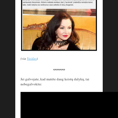
(via
Vaidas
)
ωωωωω
Jei galvojate, kad matėte daug keistų dalykų, tai
nebegalvokite: