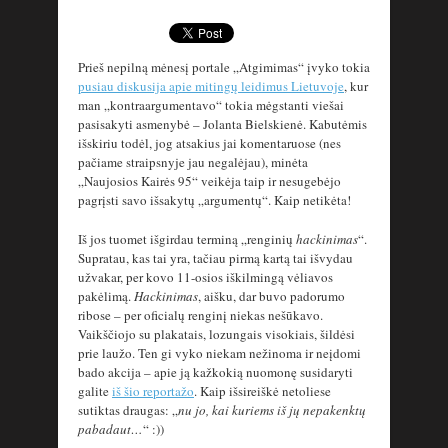
Prieš nepilną mėnesį portale „Atgimimas“ įvyko tokia
pusiau diskusija apie mitingų leidimus Lietuvoje
, kur
man „kontraargumentavo“ tokia mėgstanti viešai
pasisakyti asmenybė – Jolanta Bielskienė. Kabutėmis
išskiriu todėl, jog atsakius jai komentaruose (nes
pačiame straipsnyje jau negalėjau), minėta
„Naujosios Kairės 95“ veikėja taip ir nesugebėjo
pagrįsti savo išsakytų „argumentų“. Kaip netikėta!
Iš jos tuomet išgirdau terminą „renginių
hackinimas
“.
Supratau, kas tai yra, tačiau pirmą kartą tai išvydau
užvakar, per kovo 11-osios iškilmingą vėliavos
pakėlimą.
Hackinimas
, aišku, dar buvo padorumo
ribose – per oficialų renginį niekas nešūkavo.
Vaikščiojo su plakatais, lozungais visokiais, šildėsi
prie laužo. Ten gi vyko niekam nežinoma ir neįdomi
bado akcija – apie ją kažkokią nuomonę susidaryti
galite
iš šio reportažo
. Kaip išsireiškė netoliese
sutiktas draugas: „
nu jo, kai kuriems iš jų nepakenktų
pabadaut…
“ :))