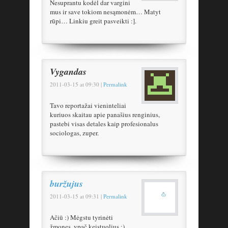
Nesuprantu kodėl dar vargini
mus ir save tokiom nesąmonėm… Matyt
rūpi… Linkiu greit pasveikti :].
Vygandas
2011-03-15
at
09:30
|
Permalink
Tavo reportažai vieninteliai
kuriuos skaitau apie panašius renginius,
pastebi visas detales kaip profesionalus
sociologas, zuper.
buržujus
2011-03-15
at
09:31
|
Permalink
Ačiū :) Mėgstu tyrinėti
žmones, ypač keistuolius :)