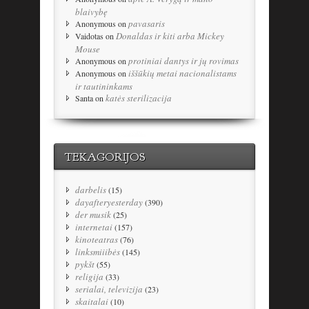
blaivybę
pavasaris
Anonymous
on
Donaldas ir kiti arba Mickey
Vaidotas
on
Mouse
protiniai dantys ir jų rovimas
Anonymous
on
iššūkių metai nacionalistams
Anonymous
on
ir tautininkams
katės sterilizacija
Santa
on
TEKAGORIJOS
darbelis
(15)
dayafteryesterday
(390)
der musik
(25)
internetai
(157)
kinoteatras
(76)
linksmiiibės
(145)
pykšt
(55)
religija
(33)
serialai, televizija
(23)
skaitalai
(10)