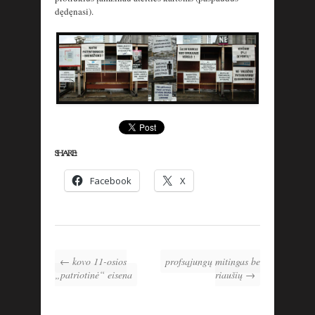
dędęnasi).
SHARE:
Facebook
X
← kovo 11-osios
profsąjungų mitingas be
„patriotinė“ eisena
riaušių →