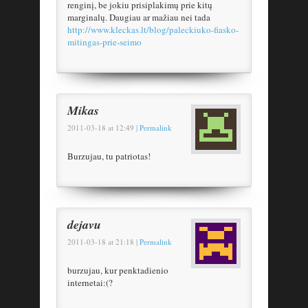
renginį, be jokiu prisiplakimų prie kitų
marginalų. Daugiau ar mažiau nei tada
http://www.kleckas.lt/blog/paleckiuko-fiasko-
mitingas-prie-seimo
Mikas
2011-03-18
at
12:49
|
Permalink
Burzujau, tu patriotas!
dejavu
2011-03-18
at
21:18
|
Permalink
burzujau, kur penktadienio
internetai:(?