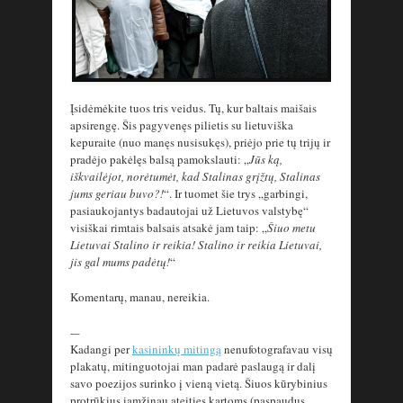
Įsidėmėkite tuos tris veidus. Tų, kur baltais maišais
apsirengę. Šis pagyvenęs pilietis su lietuviška
kepuraite (nuo manęs nusisukęs), priėjo prie tų trijų ir
pradėjo pakėlęs balsą pamokslauti: „
Jūs ką,
iškvailėjot, norėtumėt, kad Stalinas grįžtų, Stalinas
jums geriau buvo?!
“. Ir tuomet šie trys „garbingi,
pasiaukojantys badautojai už Lietuvos valstybę“
visiškai rimtais balsais atsakė jam taip: „
Šiuo metu
Lietuvai Stalino ir reikia! Stalino ir reikia Lietuvai,
jis gal mums padėtų!
“
Komentarų, manau, nereikia.
-–
Kadangi per
kasininkų mitingą
nenufotografavau visų
plakatų, mitinguotojai man padarė paslaugą ir dalį
savo poezijos surinko į vieną vietą. Šiuos kūrybinius
protrūkius įamžinau ateities kartoms (paspaudus