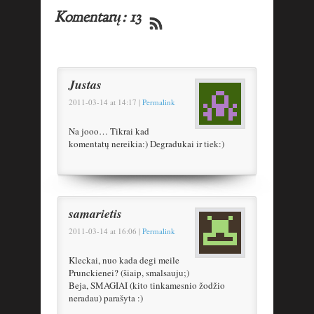
Komentarų: 13
Justas
2011-03-14
at
14:17
|
Permalink
Na jooo… Tikrai kad
komentatų nereikia:) Degradukai ir tiek:)
samarietis
2011-03-14
at
16:06
|
Permalink
Kleckai, nuo kada degi meile
Prunckienei? (šiaip, smalsauju;)
Beja, SMAGIAI (kito tinkamesnio žodžio
neradau) parašyta :)