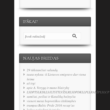
IEŠKAI?
NAUJAS BRIEDAS
29 tūkstančiai valandų
tauta nyksta: iš Lietuvos emigravo dar viena
šeima
aš irgi
apie A. Verygą ir mano blaivybę
LSDPTSLKDLLSJLTSTTLVŽSLRLSDPDKLLPLLRALŽPLSLCP
samčiai, peiliai ir Katalikų bažnyčia
vieneri metai beprotiškos ištikimybės
trumpas Baltic Pride 2016 recap’as
laikas pažadinti žvėriuką