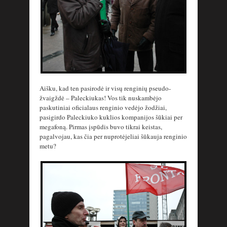
Aišku, kad ten pasirodė ir visų renginių pseudo-
žvaigždė – Paleckiukas! Vos tik nuskambėjo
paskutiniai oficialaus renginio vedėjo žodžiai,
pasigirdo Paleckiuko kuklios kompanijos šūkiai per
megafoną. Pirmas įspūdis buvo tikrai keistas,
pagalvojau, kas čia per nuprotėjeliai šūkauja renginio
metu?