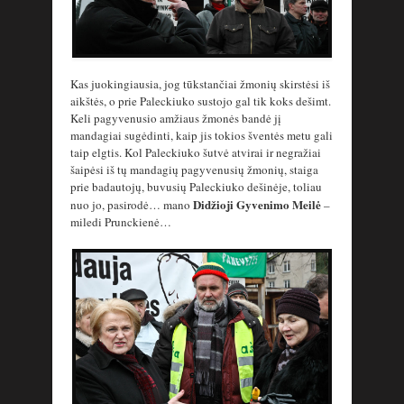
Kas juokingiausia, jog tūkstančiai žmonių skirstėsi iš
aikštės, o prie Paleckiuko sustojo gal tik koks dešimt.
Keli pagyvenusio amžiaus žmonės bandė jį
mandagiai sugėdinti, kaip jis tokios šventės metu gali
taip elgtis. Kol Paleckiuko šutvė atvirai ir negražiai
šaipėsi iš tų mandagių pagyvenusių žmonių, staiga
prie badautojų, buvusių Paleckiuko dešinėje, toliau
Didžioji Gyvenimo Meilė
nuo jo, pasirodė… mano
–
miledi Prunckienė…