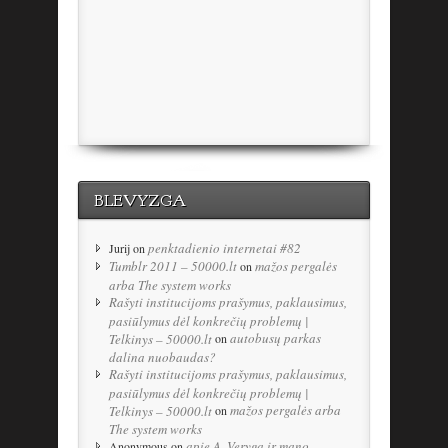
BLEVYZGA
penktadienio internetai #82
Jurij
on
Tumblr 2011 – 50000.lt
mažos pergalės
on
arba The system works
Rašyti institucijoms prašymus, paklausimus,
pasiūlymus dėl konkrečių problemų |
autobusų parkas
Telkinys – 50000.lt
on
dalina nuobaudas?
Rašyti institucijoms prašymus, paklausimus,
pasiūlymus dėl konkrečių problemų |
mažos pergalės arba
Telkinys – 50000.lt
on
The system works
apie A. Verygą ir mano
Anonymous
on