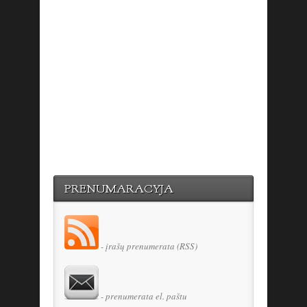
PRENUMARACYJA
- įrašų prenumerata (RSS)
- prenumerata el. paštu