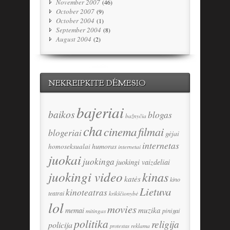
November 2007
(46)
October 2007
(9)
October 2004
(1)
September 2004
(8)
August 2004
(2)
NEKREIPKITE DĖMESIO
bajeriai
baikos
blogas
bažnyčia
cha
cinema
filmai
blogeriai
gėjai
internetas
humoras
homoseksualai
internetai
juokai
juokinga
juokingi vaizdeliai
juokingi video
kinas
katės
kino
Lietuva
kinoteatras
teatrai
krikščionybė
lol
movies
memai
muzika
pinigai
mitingas
politika
religija
policija
reklama
protestas