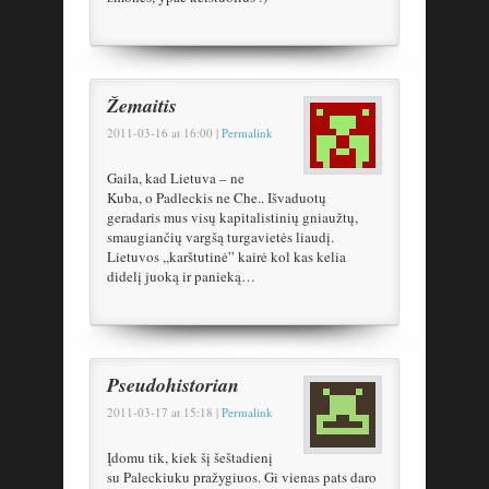
Žemaitis
2011-03-16
at
16:00
|
Permalink
Gaila, kad Lietuva – ne
Kuba, o Padleckis ne Che.. Išvaduotų
geradaris mus visų kapitalistinių gniaužtų,
smaugiančių vargšą turgavietės liaudį.
Lietuvos ,,karštutinė” kairė kol kas kelia
didelį juoką ir panieką…
Pseudohistorian
2011-03-17
at
15:18
|
Permalink
Įdomu tik, kiek šį šeštadienį
su Paleckiuku pražygiuos. Gi vienas pats daro