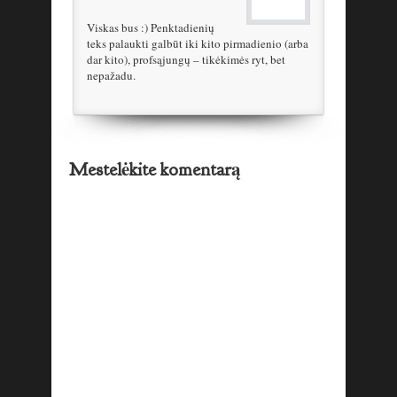
Viskas bus :) Penktadienių
teks palaukti galbūt iki kito pirmadienio (arba
dar kito), profsąjungų – tikėkimės ryt, bet
nepažadu.
Mestelėkite komentarą