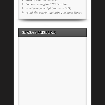
Lietuvos pabėgėliai 2021-aisiais
kodėl man neberūpi internetai (1/3)
vainikėlių garbintojai arba 2 minutės šlovės
SEKSAS FEISBUKE