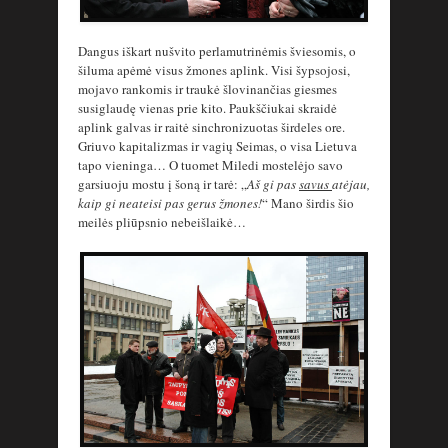
Dangus iškart nušvito perlamutrinėmis šviesomis, o
šiluma apėmė visus žmones aplink. Visi šypsojosi,
mojavo rankomis ir traukė šlovinančias giesmes
susiglaudę vienas prie kito. Paukščiukai skraidė
aplink galvas ir raitė sinchronizuotas širdeles ore.
Griuvo kapitalizmas ir vagių Seimas, o visa Lietuva
tapo vieninga… O tuomet Miledi mostelėjo savo
garsiuoju mostu į šoną ir tarė: „
Aš gi pas
savus
atėjau,
kaip gi neateisi pas gerus žmones!
“ Mano širdis šio
meilės pliūpsnio nebeišlaikė…