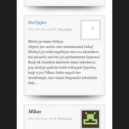
buržujus
2011-03-14
at
16:25
|
Permalink
Meilė jai mano širdyje
slėpesi jau seniai, nuo neatmenamų laikų!
Išlaikyt jos nebesugebėjau nuo tos akimirkos,
kai pasaulis nušvito jos perlamutrine šypsena!
Kaip tik šiandien dantistai mane informavo,
jog ateityje galėsiu turėti tokią pat šypseną,
kaip ir jos! Mano širdis negali tuo
atsidžiaugti, dar vienas žingsnelis tobulybės
link…
Mikas
2011-03-14
at
18:39
|
Permalink