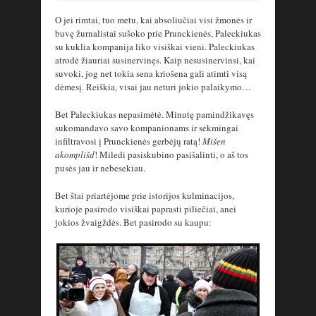
O jei rimtai, tuo metu, kai absoliučiai visi žmonės ir
buvę žurnalistai sušoko prie Prunckienės, Paleckiukas
su kuklia kompanija liko visiškai vieni. Paleckiukas
atrodė žiauriai susinervinęs. Kaip nesusinervinsi, kai
suvoki, jog net tokia sena kriošena gali atimti visą
dėmesį. Reiškia, visai jau neturi jokio palaikymo…
Bet Paleckiukas nepasimėtė. Minutę pamindžikavęs
sukomandavo savo kompanionams ir sėkmingai
infiltravosi į Prunckienės gerbėjų ratą!
Mišen
akomplišd
! Miledi pasiskubino pasišalinti, o aš tos
pusės jau ir nebesekiau.
Bet štai priartėjome prie istorijos kulminacijos,
kurioje pasirodo visiškai paprasti piliečiai, anei
jokios žvaigždės. Bet pasirodo su kaupu: