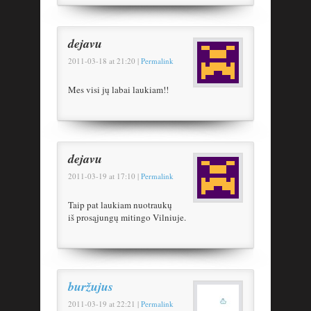
dejavu
2011-03-18
at
21:20
|
Permalink
Mes visi jų labai laukiam!!
dejavu
2011-03-19
at
17:10
|
Permalink
Taip pat laukiam nuotraukų
iš prosąjungų mitingo Vilniuje.
buržujus
2011-03-19
at
22:21
|
Permalink