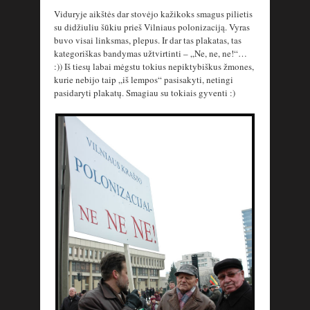
Viduryje aikštės dar stovėjo kažikoks smagus pilietis
su didžiuliu šūkiu prieš Vilniaus polonizaciją. Vyras
buvo visai linksmas, plepus. Ir dar tas plakatas, tas
kategoriškas bandymas užtvirtinti – „Ne, ne, ne!“…
:)) Iš tiesų labai mėgstu tokius nepiktybiškus žmones,
kurie nebijo taip „iš lempos“ pasisakyti, netingi
pasidaryti plakatų. Smagiau su tokiais gyventi :)