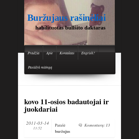
Buržujaus rašinėliai
habilituotas bullšito daktaras
Pradžia
Apie
Kontaktas
Engrish?
Pasiūlyk mitingą
kovo 11-osios badautojai ir
juokdariai
2011-03-14
Parašė
Komentarų: 13
13:52
buržujus