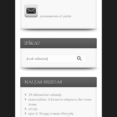
- prenumerata el. paštu
IEŠKAI?
NAUJAS BRIEDAS
29 tūkstančiai valandų
tauta nyksta: iš Lietuvos emigravo dar viena
šeima
aš irgi
apie A. Verygą ir mano blaivybę