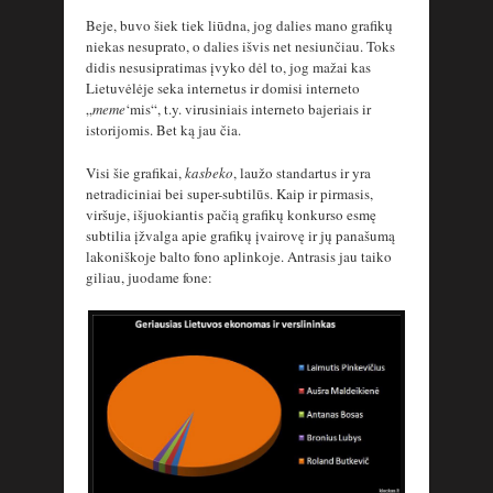
Beje, buvo šiek tiek liūdna, jog dalies mano grafikų
niekas nesuprato, o dalies išvis net nesiunčiau. Toks
didis nesusipratimas įvyko dėl to, jog mažai kas
Lietuvėlėje seka internetus ir domisi interneto
„
meme
‘mis“, t.y. virusiniais interneto bajeriais ir
istorijomis. Bet ką jau čia.
Visi šie grafikai,
kasbeko
, laužo standartus ir yra
netradiciniai bei super-subtilūs. Kaip ir pirmasis,
viršuje, išjuokiantis pačią grafikų konkurso esmę
subtilia įžvalga apie grafikų įvairovę ir jų panašumą
lakoniškoje balto fono aplinkoje. Antrasis jau taiko
giliau, juodame fone: