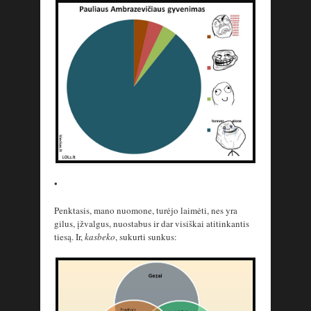
•
Penktasis, mano nuomone, turėjo laimėti, nes yra
gilus, įžvalgus, nuostabus ir dar visiškai atitinkantis
tiesą. Ir,
kasbeko
, sukurti sunkus: