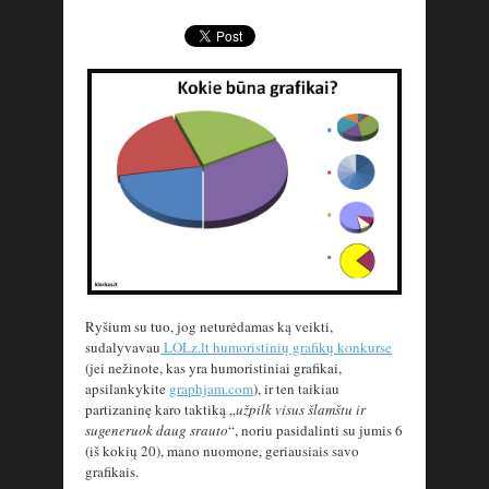
Ryšium su tuo, jog neturėdamas ką veikti,
sudalyvavau
LOLz.lt humoristinių grafikų konkurse
(jei nežinote, kas yra humoristiniai grafikai,
apsilankykite
graphjam.com
), ir ten taikiau
partizaninę karo taktiką „
užpilk visus šlamštu ir
sugeneruok daug srauto
“, noriu pasidalinti su jumis 6
(iš kokių 20), mano nuomone, geriausiais savo
grafikais.