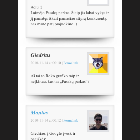
Ačiū :)
Laimėjo Pasakų parkas. Šiaip jis labai vykęs ir
jį pamatęs iškart pamačiau stiprų konkurentą,
nes mane patį prajuokino :)
Giedrius
2010-11-14
at
00:10
|
Permalink
Aš tai to Roko grafiko taip ir
neįkirtau. kas tas „Pasakų parkas“?
Mantas
2010-11-14
at
00:12
|
Permalink
Giedriau, į Google įvesk ir
paaiškės: