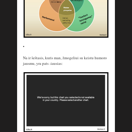
•
Na ir šeštasis, kuris man, žmogeliui su keistu humoro
jausmu, yra pats -iausias: