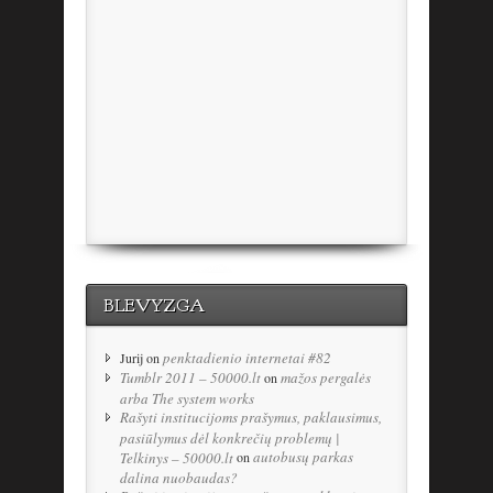
BLEVYZGA
penktadienio internetai #82
Jurij
on
Tumblr 2011 – 50000.lt
mažos pergalės
on
arba The system works
Rašyti institucijoms prašymus, paklausimus,
pasiūlymus dėl konkrečių problemų |
autobusų parkas
Telkinys – 50000.lt
on
dalina nuobaudas?