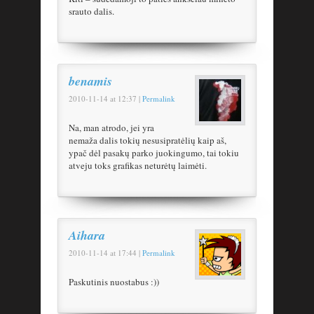
srauto dalis.
benamis
2010-11-14
at
12:37
|
Permalink
Na, man atrodo, jei yra
nemaža dalis tokių nesusipratėlių kaip aš,
ypač dėl pasakų parko juokingumo, tai tokiu
atveju toks grafikas neturėtų laimėti.
Aihara
2010-11-14
at
17:44
|
Permalink
Paskutinis nuostabus :))