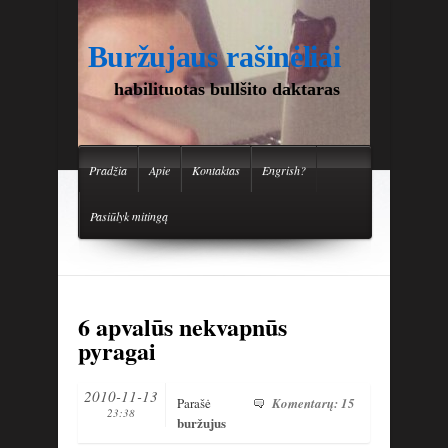
Buržujaus rašinėliai
habilituotas bullšito daktaras
Pradžia
Apie
Kontaktas
Engrish?
Pasiūlyk mitingą
6 apvalūs nekvapnūs
pyragai
2010-11-13
Parašė
Komentarų: 15
23:38
buržujus