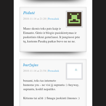
Pėdutė
2010-11-14
at
21:20
|
Permalink
Mano skonis toks pats kaip ir
Eimanto. Gėrio ir blogio pasiskirstymas ir
paskutinis tikrai geručiausi. Ir jungiuosi prie
tų, kuriems Pasakų parkas buvo ne ne ne.
buržujus
2010-11-14
at
21:54
|
Permalink
benami, toks tas interneto
humoras yra – ne visi jį supranta :) Anyway,
suprantu, kodėl nepatiko.
Kitiems tai ačiū :) Smagu juokinti žmones :)