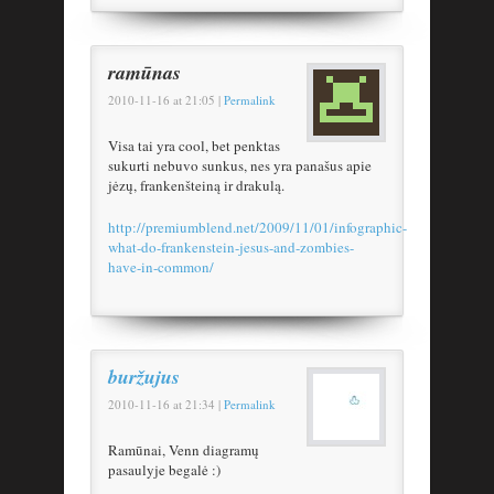
ramūnas
2010-11-16
at
21:05
|
Permalink
Visa tai yra cool, bet penktas
sukurti nebuvo sunkus, nes yra panašus apie
jėzų, frankenšteiną ir drakulą.
http://premiumblend.net/2009/11/01/infographic-
what-do-frankenstein-jesus-and-zombies-
have-in-common/
buržujus
2010-11-16
at
21:34
|
Permalink
Ramūnai, Venn diagramų
pasaulyje begalė :)