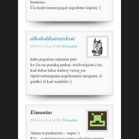
humoras.
Čia kiekvienam pagal sugedimo laipsnį :)
alkoholikairnieksai
2010-11-14
at
11:46
|
Permalink
haha pagaliau supratau prie
ko čia tas pasakų parkas. atsižvelgiant į tai,
kad dabar labai dažnoj vietoj yra
išprievartauajama nepilnametė mergaitė, iš
grafiko iš kart nedašilo :(
Eimantas
2010-11-14
at
11:51
|
Permalink
Antras ir paskutinis – super :)
Kiti – sudedamoji to paties anksčiau minėto