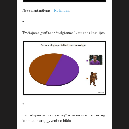
Nesuprantantiems –
Rolandas
.
•
Trečiajame grafike apžvelgiamos Lietuvos aktualijos:
•
Ketvirtajame – „žvaigždžių“ ir vieno iš konkurso org.
komiteto narių gyvenimo būdas: