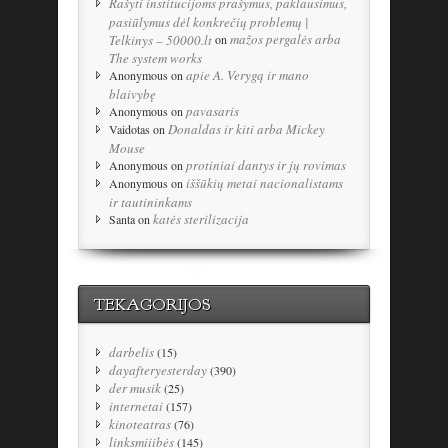
Rašyti institucijoms prašymus, paklausimus,
pasiūlymus dėl konkrečių problemų |
mažos pergalės arba
Telkinys – 50000.lt
on
The system works
apie A. Verygą ir mano
Anonymous
on
blaivybę
pavasaris
Anonymous
on
Donaldas ir kiti arba Mickey
Vaidotas
on
Mouse
protiniai dantys ir jų rovimas
Anonymous
on
iššūkių metai nacionalistams
Anonymous
on
ir tautininkams
katės sterilizacija
Santa
on
TEKAGORIJOS
darbelis
(15)
dayafteryesterday
(390)
der musik
(25)
internetai
(157)
kinoteatras
(76)
linksmiiibės
(145)