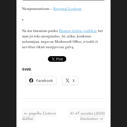
Nesuprantantiems –
Regional Lockout
.
•
Na dar žmonėms patiko
Humoro klubas grafiškai
, bet
man jis toks neorginalus. Aš, aišku, konkurso
nelaimėjau, negavau Maikrosoft Offiso, ir todėl iš
nevilties iškart nusipjoviau galvą.
SHARE:
Facebook
X
← pagelba Lietuvos
41-45 savaitės (2010)
didikui
kinoteatras →