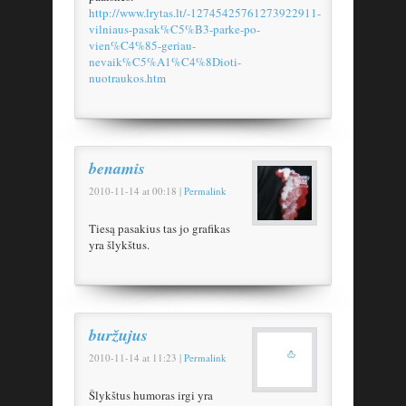
http://www.lrytas.lt/-12745425761273922911-
vilniaus-pasak%C5%B3-parke-po-
vien%C4%85-geriau-
nevaik%C5%A1%C4%8Dioti-
nuotraukos.htm
benamis
2010-11-14
at
00:18
|
Permalink
Tiesą pasakius tas jo grafikas
yra šlykštus.
buržujus
2010-11-14
at
11:23
|
Permalink
Šlykštus humoras irgi yra