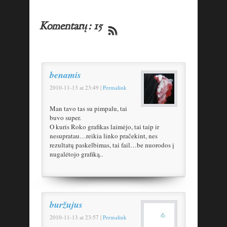
Komentarų: 15
benamis
2010-11-13
at
23:49
|
Permalink
Man tavo tas su pimpalu, tai
buvo super.
O kuris Roko grafikas laimėjo, tai taip ir
nesupratau…reikia linko pračekint, nes
rezultatų paskelbimas, tai fail…be nuorodos į
nugalėtojo grafiką..
buržujus
2010-11-13
at
23:57
|
Permalink