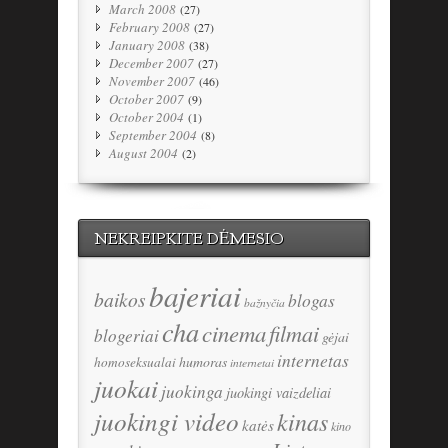
March 2008
(27)
February 2008
(27)
January 2008
(38)
December 2007
(27)
November 2007
(46)
October 2007
(9)
October 2004
(1)
September 2004
(8)
August 2004
(2)
NEKREIPKITE DĖMESIO
bajeriai
baikos
blogas
bažnyčia
cha
cinema
filmai
blogeriai
gėjai
internetas
humoras
homoseksualai
internetai
juokai
juokinga
juokingi vaizdeliai
juokingi video
kinas
katės
kino