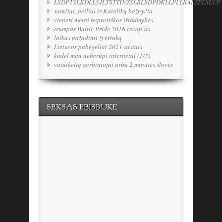
LSDPTSLKDLLSJLTSTTLVŽSLRLSDPDKLLPLLRALŽPLSLCP
samčiai, peiliai ir Katalikų bažnyčia
vieneri metai beprotiškos ištikimybės
trumpas Baltic Pride 2016 recap’as
laikas pažadinti žvėriuką
Lietuvos pabėgėliai 2021-aisiais
kodėl man neberūpi internetai (1/3)
vainikėlių garbintojai arba 2 minutės šlovės
SEKSAS FEISBUKE