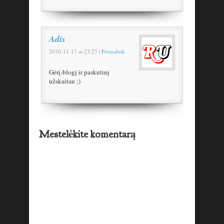
Adis
2010-11-17
at
23:25
|
Permalink
Gėrį-blogį ir paskutinį
užskaitau ;)
Mestelėkite komentarą