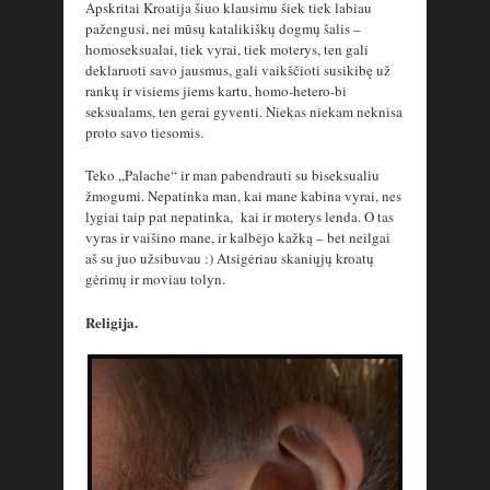
Apskritai Kroatija šiuo klausimu šiek tiek labiau
pažengusi, nei mūsų katalikiškų dogmų šalis –
homoseksualai, tiek vyrai, tiek moterys, ten gali
deklaruoti savo jausmus, gali vaikščioti susikibę už
rankų ir visiems jiems kartu, homo-hetero-bi
seksualams, ten gerai gyventi. Niekas niekam neknisa
proto savo tiesomis.
Teko „Palache“ ir man pabendrauti su biseksualiu
žmogumi. Nepatinka man, kai mane kabina vyrai, nes
lygiai taip pat nepatinka, kai ir moterys lenda. O tas
vyras ir vaišino mane, ir kalbėjo kažką – bet neilgai
aš su juo užsibuvau :) Atsigėriau skaniųjų kroatų
gėrimų ir moviau tolyn.
Religija.