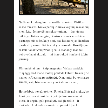
Nežinau, ko daugiau – ar meilės, ar sekso. Visiškas
sekso miestas. Krūva penių ir krūva vaginų, ieškančių
vieni kitų. Jei norėčiau sekso turizmo – dar vienas
taikinys. Krūva merginų, kurios visomis savo kūno
pastangomis rodo, kaip nori, kad kas nors jas šiandien
parsivežtų namo. Bet ten tai yra normalu. Kroatija yra
seksualiai aktyvių žmonių šalis. Kadangi man tai
nebuvo labai aktualu – tai ir netrukdė ir nekėlė jokių
jausmų.
Užsieniečiai ten – kaip magnetas. Viskas pasiekia
tokį lygį, kad mano moterį pradeda kabinti tiesiai prie
manęs :) Ale, smagu pažiūrėti. O moteriai buvo smagu
žiūrėti, kaip biseksualus vyras kabino mane :)
Homofobai, nevažiuokite į Rijeką. Išvis gal niekur, be
Lenkijos, nevažiuokite. Rijekoje homoseksualai
viešai ir drąsiai gali pasakyti, kad jie tokie – ir
niekada už tai nebus sumušti ar persekiojami.