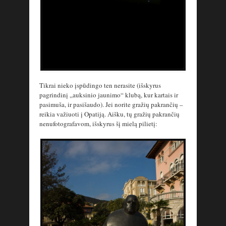
Tikrai nieko įspūdingo ten nerasite (išskyrus
pagrindinį „auksinio jaunimo“ klubą, kur kartais ir
pasimuša, ir pasišaudo). Jei norite gražių pakrančių –
reikia važiuoti į Opatiją. Aišku, tų gražių pakrančių
nenufotografavom, išskyrus šį mielą pilietį: