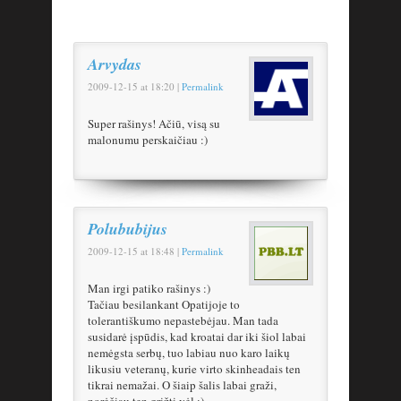
Arvydas
2009-12-15
at
18:20
|
Permalink
Super rašinys! Ačiū, visą su
malonumu perskaičiau :)
Polububijus
2009-12-15
at
18:48
|
Permalink
Man irgi patiko rašinys :)
Tačiau besilankant Opatijoje to
tolerantiškumo nepastebėjau. Man tada
susidarė įspūdis, kad kroatai dar iki šiol labai
nemėgsta serbų, tuo labiau nuo karo laikų
likusiu veteranų, kurie virto skinheadais ten
tikrai nemažai. O šiaip šalis labai graži,
norėčiau ten grįžti vėl :)