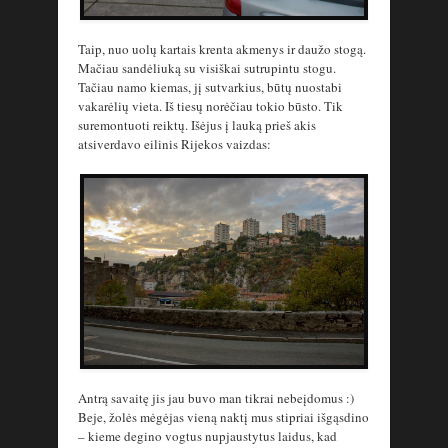
Taip, nuo uolų kartais krenta akmenys ir daužo stogą.
Mačiau sandėliuką su visiškai sutrupintu stogu.
Tačiau namo kiemas, jį sutvarkius, būtų nuostabi
vakarėlių vieta. Iš tiesų norėčiau tokio būsto. Tik
suremontuoti reiktų. Išėjus į lauką prieš akis
atsiverdavo eilinis Rijekos vaizdas:
Antrą savaitę jis jau buvo man tikrai nebeįdomus :)
Beje, žolės mėgėjas vieną naktį mus stipriai išgąsdino
– kieme degino vogtus nupjaustytus laidus, kad