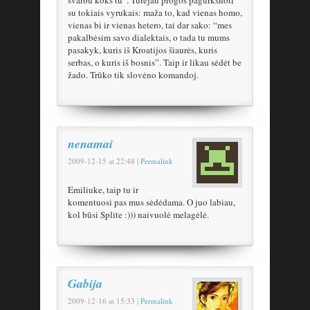
su tokiais vyrukais: maža to, kad vienas homo,
vienas bi ir vienas hetero, tai dar sako: “mes
pakalbėsim savo dialektais, o tada tu mums
pasakyk, kuris iš Kroatijos šiaurės, kuris
serbas, o kuris iš bosnis”. Taip ir likau sėdėt be
žado. Trūko tik slovėno komandoj.
nenamai
2009-12-15
at
22:48
|
Permalink
Emiliuke, taip tu ir
komentuosi pas mus sėdėdama. O juo labiau,
kol būsi Splite :))) naivuolė melagėlė.
Gabija
2009-12-16
at
15:33
|
Permalink