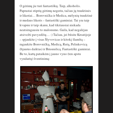
O gėrimų jie turi fantastiškų. Taip, alkoholis.
Paprastai stiprių gėrimų negeriu, tačiau jų trauktinės
ir likeriai… Borovnička ir Medica, mėlynių trauktinė
ir medaus likeris – fantastiški gaminiai. Tai yra taip
kvapnu ir taip skanu, kad tikriausiai niekada
neatsiragausiu to malonumo. Gaila, kad negalėjau
atsivežti pavyzdžių… :) Tačiau, jei būsite Kroatijoje
– spjaukite į visas Šlyvovicas ir kitokį šlamštą –
ragaukite Borovničką, Medicą, Rutą, Pelinkovicą
(bjaurus daiktas) ir Brusnulicą. Fantastiški gaminiai.
Be to, kartą pataikėm į jauno vyno (ten apstu
vyndarių) šventinimą: