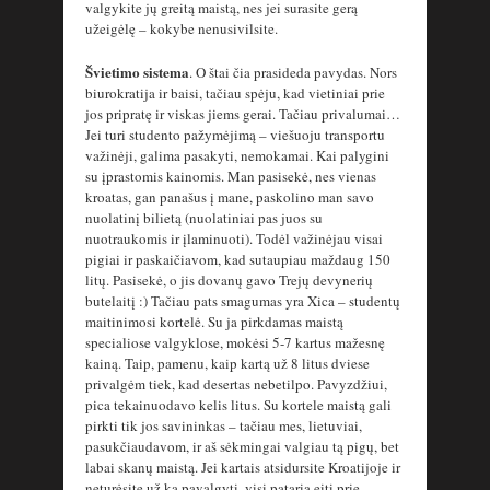
valgykite jų greitą maistą, nes jei surasite gerą
užeigėlę – kokybe nenusivilsite.
Švietimo sistema
. O štai čia prasideda pavydas. Nors
biurokratija ir baisi, tačiau spėju, kad vietiniai prie
jos pripratę ir viskas jiems gerai. Tačiau privalumai…
Jei turi studento pažymėjimą – viešuoju transportu
važinėji, galima pasakyti, nemokamai. Kai palygini
su įprastomis kainomis. Man pasisekė, nes vienas
kroatas, gan panašus į mane, paskolino man savo
nuolatinį bilietą (nuolatiniai pas juos su
nuotraukomis ir įlaminuoti). Todėl važinėjau visai
pigiai ir paskaičiavom, kad sutaupiau maždaug 150
litų. Pasisekė, o jis dovanų gavo Trejų devynerių
butelaitį :) Tačiau pats smagumas yra Xica – studentų
maitinimosi kortelė. Su ja pirkdamas maistą
specialiose valgyklose, mokėsi 5-7 kartus mažesnę
kainą. Taip, pamenu, kaip kartą už 8 litus dviese
privalgėm tiek, kad desertas nebetilpo. Pavyzdžiui,
pica tekainuodavo kelis litus. Su kortele maistą gali
pirkti tik jos savininkas – tačiau mes, lietuviai,
pasukčiaudavom, ir aš sėkmingai valgiau tą pigų, bet
labai skanų maistą. Jei kartais atsidursite Kroatijoje ir
neturėsite už ką pavalgyti, visi pataria eiti prie