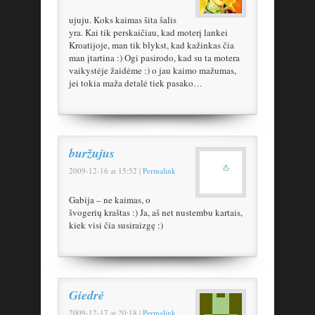
ujuju. Koks kaimas šita šalis
yra. Kai tik perskaičiau, kad moterį lankei
Kroatijoje, man tik blykst, kad kažinkas čia
man įtartina :) Ogi pasirodo, kad su ta motera
vaikystėje žaidėme :) o jau kaimo mažumas,
jei tokia maža detalė tiek pasako…
buržujus
2009-12-16
at
15:52
|
Permalink
Gabija – ne kaimas, o
švogerių kraštas :) Ja, aš net nustembu kartais,
kiek visi čia susiraizgę :)
Giedrė
2009-12-17
at
20:18
|
Permalink