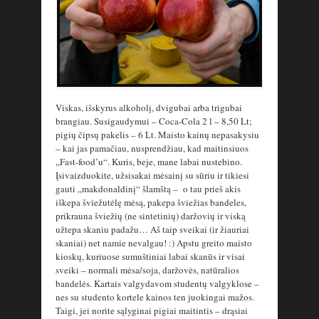
Viskas, išskyrus alkoholį, dvigubai arba trigubai
brangiau. Susigaudymui – Coca-Cola 2 l – 8,50 Lt;
pigių čipsų pakelis – 6 Lt. Maisto kainų nepasakysiu
– kai jas pamačiau, nusprendžiau, kad maitinsiuos
„Fast-food’u“. Kuris, beje, mane labai nustebino.
Įsivaizduokite, užsisakai mėsainį su sūriu ir tikiesi
gauti „makdonaldinį“ šlamštą – o tau prieš akis
iškepa šviežutėlę mėsą, pakepa šviežias bandeles,
prikrauna šviežių (ne sintetinių) daržovių ir viską
užtepa skaniu padažu… Aš taip sveikai (ir žiauriai
skaniai) net namie nevalgau! :) Apstu greito maisto
kioskų, kuriuose sumuštiniai labai skanūs ir visai
sveiki – normali mėsa/soja, daržovės, natūralios
bandelės. Kartais valgydavom studentų valgyklose –
nes su studento kortele kainos ten juokingai mažos.
Taigi, jei norite sąlyginai pigiai maitintis – drąsiai