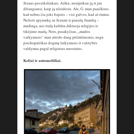
Jėzaus paveiksliukais. Aišku, nusipirkau ją ir jau
džiaugiausi, kaip ją užsidėsiu. Ale, G. man paaiškino,
kad nebus čia joks bajeris – visi galvos, kad aš rimtai.
Nešioti apyrankę su Jėzumi ir panašų šlamštą –
madinga, nes italų kultūra diktuoja religijos ir
tikėjimo madą. Nors, pasakyčiau, „mados
vaikymasis“ man atrodo daug priimtinesnis, negu
psichopatiškas dogmų laikymasis ir valstybės
valdymas pagal religinius nuostatus.
Keliai ir automobiliai.