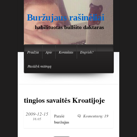
Buržujaus rašinėliai
habilituotas bullšito daktaras
Pradžia
Apie
Kontaktas
Engrish?
Pasiūlyk mitingą
tingios savaitės Kroatijoje
2009-12-15
Parašė
Komentarų: 19
16:05
buržujus