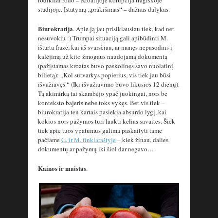
stadijoje. Įstatymų „prakišimas“ – dažnas dalykas.
Biurokratija
. Apie ją jau prisiklausiau tiek, kad net
nesuvokiu :) Trumpai situaciją gali apibūdinti M.
ištarta frazė, kai aš svarsčiau, ar manęs nepasodins į
kalėjimą už kito žmogaus naudojamą dokumentą
(pažįstamas kroatas buvo paskolinęs savo nuolatinį
bilietą): „Kol sutvarkys popierius, vis tiek jau būsi
išvažiavęs.“ (Iki išvažiavimo buvo likusios 12 dienų).
Tą akimirką tai skambėjo ypač juokingai, nors be
konteksto bajeris nebe toks vykęs. Bet vis tiek –
biurokratija ten kartais pasiekia absurdo lygį, kai
kokios nors pažymos turi laukti kelias savaites. Šiek
tiek apie tuos ypatumus galima paskaityti tame
pačiame
G. ir M. tinklaraštyje
– kiek žinau, dalies
dokumentų ar pažymų iki šiol dar negavo…
Kainos ir maistas
.