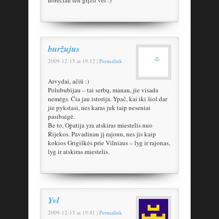
buržujus
2009-12-15
at
19:12
|
Permalink
Arvydai, ačiū :)
Polububijau – tai serbų, manau, jie visada
nemėgs. Čia jau istorija. Ypač, kai iki šiol dar
jie pykstasi, nes karas juk taip neseniai
pasibaigė.
Be to, Opatija yra atskiras miestelis nuo
Rijekos. Pavadinau jį rajonu, nes jis kaip
kokios Grigiškės prie Vilniaus – lyg ir rajonas,
lyg ir atskiras miestelis.
Yvl
2009-12-15
at
19:41
|
Permalink