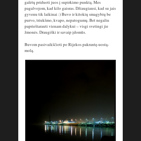
galėtų priduoti juos į supirkimo punktą. Mes
pagalvojom, kad kilo gaisras. Džiaugiausi, kad su jais
gyvenu tik laikinai :) Buvo ir kitokių smagybių be
purvo, triukšmo, kvapo, nepatogumų. Bet negaliu
paprieštarauti vienam dalykui – visgi svetingi jie
žmonės. Draugiški ir savaip įdomūs.
Buvom pasivaikščioti po Rijekos pakrantę-uostą-
molą.