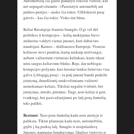
Automobilių čia galite pamatyti tokiose vietose, kur
net nepagalvotumėte :) Pasistatyti automobilį ant
judrios perėjos – nieko čia tokio. Užblokuoti pusę
gatvės – kas čia tokio. Visko ten būna.
Keliai Kroatijoje žiauriai brangūs. O gi vėl dėl
politikos ir korupcijos – kelių mokėjimas buvo
atiduotas valdyti vienai įmonei, kuri dabar tuo
naudojasi. Kainos – didžiausios Europoje. Visuose
keliuose stovi punktai, kurių niekaip neišvengsi,
nebent važiuotum vietiniais keliukais, kurie tikrai
nėra saugus keliavimo būdas. Beje, dar neblogas
korupcijos požymis, kuo kroatai lenkia lietuvius visa
galva (į blogąją pusę) – ta patį įmonė bandė prakišti
įstatymą, draudžiantį sunkvežimiams važiuoti
nemokamais keliais. Tiksliai negaliu tvirtinti, bet
įstatymas, atrodo, priimtas. Taigi, nors keliai ir geri,
tvarkingi, bet pasivažinėjimui po šalį porą šimtelių
teks palikti.
Reziumė
. Tuos pora šimtelių kada nors ateityje ir
paliksiu. Tikrai planuoju kada nors, automobiliu,
grįžti į šią puikią šalį. Smagūs ir atsipalaidavę
žmonės, paprastas bendravimas. Gražios vietovės ir