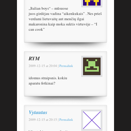
„Italian boys“ – mūsuose
juos girdėjau vadina “aikenkukais” . Nes prieš
verdami lietuvaitę ant menčių ilgai
makaronina kaip moka suktis virtuvėje – “I
can cook”
RYM
2009-12-15
at
20:04
|
Permalink
idomus straipsnis. kokiu
aparatu fotkinai?
Vytautas
2009-12-15
at
20:15
|
Permalink