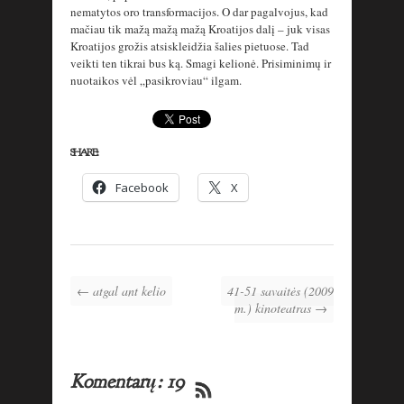
nematytos oro transformacijos. O dar pagalvojus, kad
mačiau tik mažą mažą mažą Kroatijos dalį – juk visas
Kroatijos grožis atsiskleidžia šalies pietuose. Tad
veikti ten tikrai bus ką. Smagi kelionė. Prisiminimų ir
nuotaikos vėl „pasikroviau“ ilgam.
SHARE:
Facebook
X
← atgal ant kelio
41-51 savaitės (2009
m.) kinoteatras →
Komentarų: 19