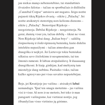
jau niekas manęs nebenustebino, tai standartinės
išvaizdos fašistas – tačiau su sportbačiais ir didžiuliu
„Cannibal Corpse“ antsiuvu ant nugaros. Jeigu norite
pajausti tikrą Rijekos dvasią – eikite į „Palachą“. Jei
norite atsikratyti stereotipų nors kelioms dienoms –
eikite į „Palachą“. Stereotipai Rijekoje –
neegzistuoja. Debilai Rijekoje – neegzistuoja. Na
gerai, durnių visur yra, tačiau debilų – tikrai ne visur.
Nors Rijekoje labai daug „Italian boys“ – saldžių
išsipuošusių ir išsikvėpinusių berniukų, kurie dideliu
intelektu nepasižymi – tačiau atmosfera gan
draugiška ir neįkyri. Jei Lietuvoje tokie berniukai
užknisa savo išsišokimu ir nesąmonėmis, tai ten
žmonės ramesni. Ir labiau atsipalaidavę. Ir daaaaaaug
draugiškesni. Ir šiaip, girdėjau, kad muštynių tam
miestelyje daug nebūna. Pasitaiko visko, tačiau
kažko agresyvaus per visas savaites nepastebėjau.
labai
Beje, jei Kroatijoje jus vaišina – atsisakyti
nemandagu. Ypač ten smagu moterims – jas vaišina
visi ir visur. Aš nors ir ne moteris, bet teko ir man
paragauti vaišingumo, kai vietiniai norėjo, jog
išbandyčiau visus vietinius jų gėrimus.