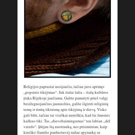
Religijos paprastai nesijaučia, tačiau juos apėmęs
„popsinis tikėjimas“. Juk italai šalia – italų kultūros
įtaka Rijekoje jaučiama. Galite pamatyti prieš valgį
besižegnojančius jaunuolius, galite išgirsti religinių
temų ir rimtų tikinimų apie tikėjimą ir dievą. Visko
gali būti, tačiau tai visiškai nereiškia, kad tie žmonės
kažkuo tiki. Tas „dievobaimingumas“ ten labiau „dėl
vaizdo“. Įdėjau šią nuotrauką, nes prisiminiau, kaip
kiniško šlamšto parduotuvėj radau apyrankę su