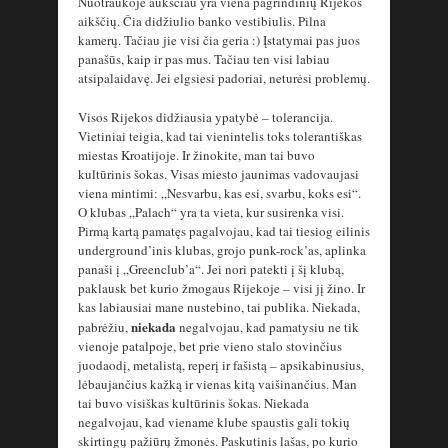
Nuotraukoje aukščiau yra viena pagrindinių Rijekos
aikščių. Čia didžiulio banko vestibiulis. Pilna
kamerų. Tačiau jie visi čia geria :) Įstatymai pas juos
panašūs, kaip ir pas mus. Tačiau ten visi labiau
atsipalaidavę. Jei elgsiesi padoriai, neturėsi problemų.
Visos Rijekos didžiausia ypatybė – tolerancija.
Vietiniai teigia, kad tai vienintelis toks tolerantiškas
miestas Kroatijoje. Ir žinokite, man tai buvo
kultūrinis šokas. Visas miesto jaunimas vadovaujasi
viena mintimi: „Nesvarbu, kas esi, svarbu, koks esi“.
O klubas „Palach“ yra ta vieta, kur susirenka visi.
Pirmą kartą pamatęs pagalvojau, kad tai tiesiog eilinis
underground’inis klubas, grojo punk-rock’as, aplinka
panaši į „Greenclub’a“. Jei nori patekti į šį klubą,
paklausk bet kurio žmogaus Rijekoje – visi jį žino. Ir
kas labiausiai mane nustebino, tai publika. Niekada,
niekada
pabrėžiu,
negalvojau, kad pamatysiu ne tik
vienoje patalpoje, bet prie vieno stalo stovinčius
juodaodį, metalistą, reperį ir fašistą – apsikabinusius,
lėbaujančius kažką ir vienas kitą vaišinančius. Man
tai buvo visiškas kultūrinis šokas. Niekada
negalvojau, kad viename klube spaustis gali tokių
skirtingų pažiūrų žmonės. Paskutinis lašas, po kurio