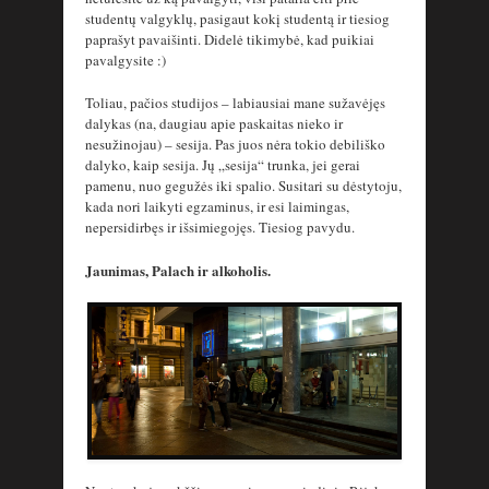
studentų valgyklų, pasigaut kokį studentą ir tiesiog
paprašyt pavaišinti. Didelė tikimybė, kad puikiai
pavalgysite :)
Toliau, pačios studijos – labiausiai mane sužavėjęs
dalykas (na, daugiau apie paskaitas nieko ir
nesužinojau) – sesija. Pas juos nėra tokio debiliško
dalyko, kaip sesija. Jų „sesija“ trunka, jei gerai
pamenu, nuo gegužės iki spalio. Susitari su dėstytoju,
kada nori laikyti egzaminus, ir esi laimingas,
nepersidirbęs ir išsimiegojęs. Tiesiog pavydu.
Jaunimas, Palach ir alkoholis.