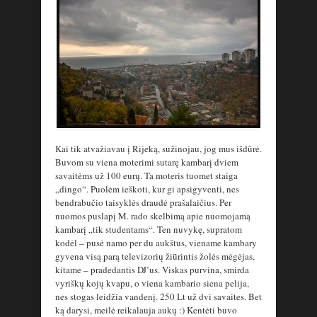
Kai tik atvažiavau į Rijeką, sužinojau, jog mus išdūrė.
Buvom su viena moterimi sutarę kambarį dviem
savaitėms už 100 eurų. Ta moteris tuomet staiga
„dingo“. Puolėm ieškoti, kur gi apsigyventi, nes
bendrabučio taisyklės draudė prašalaičius. Per
nuomos puslapį M. rado skelbimą apie nuomojamą
kambarį „tik studentams“. Ten nuvykę, supratom
kodėl – pusė namo per du aukštus, viename kambary
gyvena visą parą televizorių žiūrintis žolės mėgėjas,
kitame – pradedantis DJ’us. Viskas purvina, smirda
vyriškų kojų kvapu, o viena kambario siena pelija,
nes stogas leidžia vandenį. 250 Lt už dvi savaites. Bet
ką darysi, meilė reikalauja aukų :) Kentėti buvo