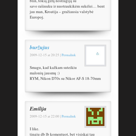
blin, tokią gerą nostlagiją su
savo rašinuku ir nuotraukikėm sukėlei… bent
jau man, Kroatija – gražiausia valstybė
Europoj.
buržujus
2009-12-15
at
20:25
|
Permalink
Smagu, kad kažkam suteikiu
malonių jausmų :)
RYM, Nikon D70s su Nikor AF-S 18-70mm
Emilija
2009-12-15
at
22:00
|
Permalink
I like.
tingiu db lb komentuot, bet visiskai tau