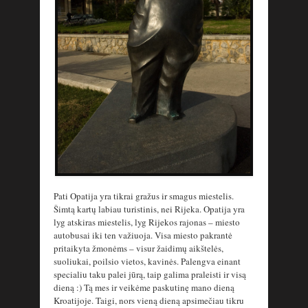
Pati Opatija yra tikrai gražus ir smagus miestelis.
Šimtą kartų labiau turistinis, nei Rijeka. Opatija yra
lyg atskiras miestelis, lyg Rijekos rajonas – miesto
autobusai iki ten važiuoja. Visa miesto pakrantė
pritaikyta žmonėms – visur žaidimų aikštelės,
suoliukai, poilsio vietos, kavinės. Palengva einant
specialiu taku palei jūrą, taip galima praleisti ir visą
dieną :) Tą mes ir veikėme paskutinę mano dieną
Kroatijoje. Taigi, nors vieną dieną apsimečiau tikru