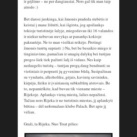
ir grįžimo – ne per daugiausiai. Nors gal tik man taip
atrodo :)
Bet darosi juokinga, kai žmonės pradeda stebėtis ir
keistai į mane žiūrėti, kai išgirsta, jog apsilankęs
tokioje turistinėje šalyje, miegodavau iki 16 valandos
ir niekur nebuvau nuvykęs ar panardęs kokioje
pakrantėje. Ne to man visiškai reikėjo. Protingi
žmonės turėtų suprasti :) Na, bet be besaikio miego ir
tinginiavimo, pamačiau ir smagių dalykų bei turėjau
progos šiek tiek pažinti šalį iš vidaus. Nes kaip
nedaugelis turistų – turėjau progą daug bendrauti su
vietiniais ir perprasti jų gyvenimo būdą. Susipažinau
su vyndariu, alkoholiku, gėjais, kavinių savininku,
kirpėju, fiziku ir įvairiausių subkultūrų atstovais. Be
to, nepamirškite, kad buvau tik viename mieste –
Rijekoje. Aplankęs vieną miestą, šalies nepažinsi.
Tačiau nors Rijeka ir ne turistinis miestas, jį aplankyti
būtina – dėl neformalaus klubo Palach. Bet apie jį
vėliau.
Graži, ta Rijeka. Nuo Trsat pilies: