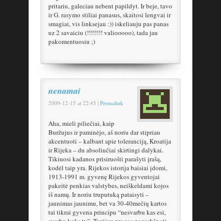
pritariu, galeciau nebent papildyt. Ir beje, tavo
ir G. rasymo stiliai panasus, skaitosi lengvai ir
smagiai, vis linksejau :)) iskeliauju pas panas
uz 2 savaiciu (!!!!!!!! valiooooo), tada jau
pakomentuosiu ;)
nenamai
2009-12-15
at
22:45
|
Permalink
Aha, mieli piliečiai, kaip
Buržujus ir paminėjo, aš noriu dar stipriau
akcentuoti – kalbant apie toleranciją, Kroatija
ir Rijeka – du absoliučiai skirtingi dalykai.
Tikiuosi kadanos prisiruošti parašyti įrašą,
kodėl taip yra. Rijekos istorija baisiai įdomi,
1913-1991 m. gyvenę Rijekos gyventojai
pakeitė penkias valstybes, neiškeldami kojos
iš namų. Ir noriu truputuką pataisyti –
jaunimas jaunimu, bet va 30-40mečių kartos
tai tikrai gyvena principu “nesvarbu kas esi,
svarbu koks tu”. Turėjau progos pagurkšnoti