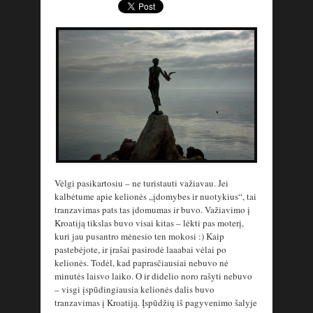
Vėlgi pasikartosiu – ne turistauti važiavau. Jei
kalbėtume apie kelionės „įdomybes ir nuotykius“, tai
tranzavimas pats tas įdomumas ir buvo. Važiavimo į
Kroatiją tikslas buvo visai kitas – lėkti pas moterį,
kuri jau pusantro mėnesio ten mokosi :) Kaip
pastebėjote, ir įrašai pasirodė laaabai vėlai po
kelionės. Todėl, kad paprasčiausiai nebuvo nė
minutės laisvo laiko. O ir didelio noro rašyti nebuvo
– visgi įspūdingiausia kelionės dalis buvo
tranzavimas į Kroatiją. Įspūdžių iš pagyvenimo šalyje