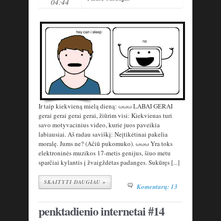
04:44
Ir taip kiekvieną mielą dieną: ωωω LABAI GERAI
gerai gerai gerai gerai, žiūrim visi: Kiekvienas turi
savo motyvacinius video, kurie juos paveikia
labiausiai. Aš radau saviškį: Neįtikėtinai pakelia
moralę. Jums ne? (Ačiū pukomuko). ωωω Yra toks
elektroninės muzikos 17-metis genijus, šiuo metu
sparčiai kylantis į žvaigždėtas padanges. Sukūręs [...]
SKAITYTI DAUGIAU »
Komentarų: 13
penktadienio internetai #14