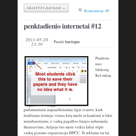
SKAITYTI DAUGIAU »
Komentarų: 49
penktadienio internetai #12
2011-05-20
buržujus
Parašė
23:39
Pradėsiu
nuo
liūdesių.
Kol mūsų
parlamentarai nepaaiškinamai ilgai svarsto, kiek
leidžiama šeimoje vienas kitą mušti ar kankinti ir likti
nenubaustiems, o vaikų pagalbos linijos neberanda
finansavimo, Airijoje tuo metu veikia labai stipri
vaikų gynimo organizacija ISPCC. Ši reklama (ar tai