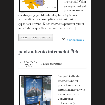
internetais! Vakar
galvojau, kad gal
gi nedera tokios
šventės proga publikuoti tokių bullšitų, tačiau
nusprendžiau, kad tokią dieną visi turi juoktis,
šypsotis ir krizenti. Šiuos internetus pradėsiu puikiu
paveikslėliu apie šiandienines Lietuvos (lab [...]
SKAITYTI DAUGIAU »
Komentarų: 4
penktadienio internetai #06
2011-02-25
buržujus
Parašė
17:51
Šio penktadienio
internetus noriu
pradėti nuostabia
lietuviška inovatyvia
meno instaliacija.
gogelmogel
užfiksuotas (ir