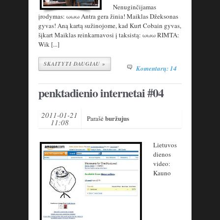
Nenuginčijamas
įrodymas: ωωω Antra gera žinia! Maiklas Džeksonas
gyvas! Aną kartą sužinojome, kad Kurt Cobain gyvas,
šįkart Maiklas reinkarnavosi į taksistą: ωωω RIMTA:
Wik [...]
SKAITYTI DAUGIAU »
Komentarų: 14
penktadienio internetai #04
2011-01-21
buržujus
Parašė
11:08
Lietuvos
dienos
video:
Kauno