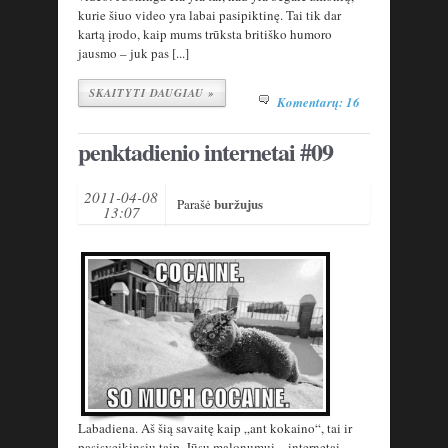
kurie šiuo video yra labai pasipiktinę. Tai tik dar
kartą įrodo, kaip mums trūksta britiško humoro
jausmo – juk pas [...]
SKAITYTI DAUGIAU »
Komentarų: 16
penktadienio internetai #09
2011-04-08
buržujus
Parašė
13:07
Labadiena. Aš šią savaitę kaip „ant kokaino“, tai ir
pasisveikinsiu taip. Jūsų malonumui – internetai.