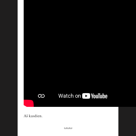
Aš kasdien.
ωωω