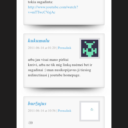
tokia sugadinta:
http://www.youtube.com/watch?
v=mTTwcCVajAc
kukumalu
2011-06-14
at
01:20
|
Permalink
arba jau visai mano pirštai
kreivi, arba ne tik mig linką nuėmei bet ir
sugadinai :) man nusikopijavus ji tiesiog
redirectinasi į youtube homepage.
buržujus
2011-06-14
at
10:56
|
Permalink
:)))