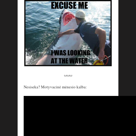
ωωω
Nesiseka? Motyvacinė mėnesio kalba: