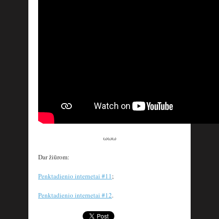
ωωω
Dar žiūrom:
Penktadienio internetai #11
;
Penktadienio internetai #12
.