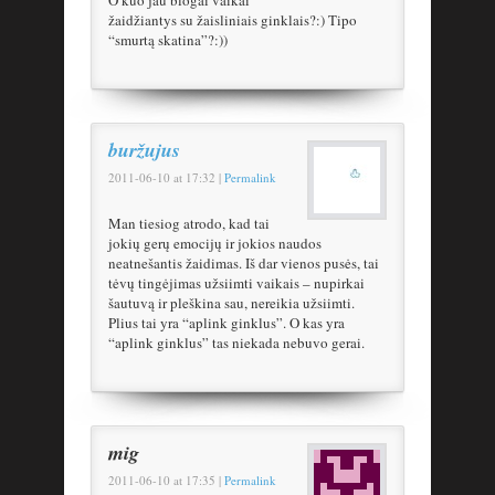
žaidžiantys su žaisliniais ginklais?:) Tipo
“smurtą skatina”?:))
buržujus
2011-06-10
at
17:32
|
Permalink
Man tiesiog atrodo, kad tai
jokių gerų emocijų ir jokios naudos
neatnešantis žaidimas. Iš dar vienos pusės, tai
tėvų tingėjimas užsiimti vaikais – nupirkai
šautuvą ir pleškina sau, nereikia užsiimti.
Plius tai yra “aplink ginklus”. O kas yra
“aplink ginklus” tas niekada nebuvo gerai.
mig
2011-06-10
at
17:35
|
Permalink