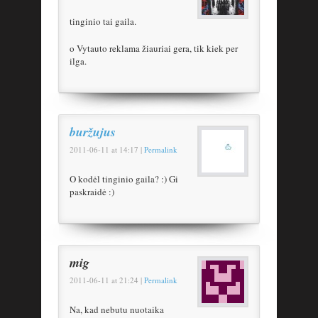
tinginio tai gaila.
o Vytauto reklama žiauriai gera, tik kiek per
ilga.
buržujus
2011-06-11
at
14:17
|
Permalink
O kodėl tinginio gaila? :) Gi
paskraidė :)
mig
2011-06-11
at
21:24
|
Permalink
Na, kad nebutu nuotaika