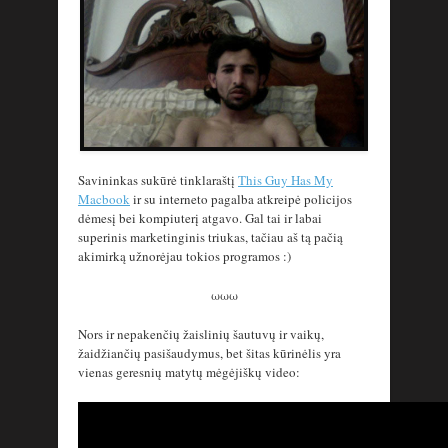
Savininkas sukūrė tinklaraštį
This Guy Has My
Macbook
ir su interneto pagalba atkreipė policijos
dėmesį bei kompiuterį atgavo. Gal tai ir labai
superinis marketinginis triukas, tačiau aš tą pačią
akimirką užnorėjau tokios programos :)
ωωω
Nors ir nepakenčių žaislinių šautuvų ir vaikų,
žaidžiančių pasišaudymus, bet šitas kūrinėlis yra
vienas geresnių matytų mėgėjiškų video: