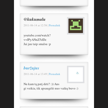
@kukumalu
2011-06-14
at
12:58
|
Permalink
youtube.com/watch?
v=JPyANnZ5dDc
Jai jau taip smalsu :p
buržujus
2011-06-14
at
13:49
|
Permalink
Nu kam tą patį dėti? :)) Ans
gi veikia, tik apsaugėlė nuo vaikų buvo :)