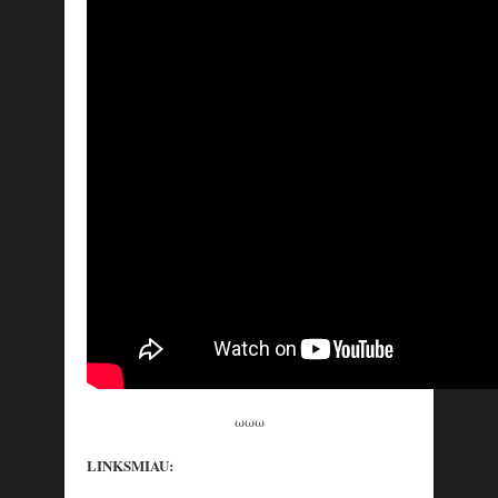
ωωω
LINKSMIAU: