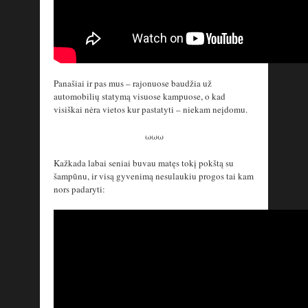
Panašiai ir pas mus – rajonuose baudžia už
automobilių statymą visuose kampuose, o kad
visiškai nėra vietos kur pastatyti – niekam neįdomu.
ωωω
Kažkada labai seniai buvau matęs tokį pokštą su
šampūnu, ir visą gyvenimą nesulaukiu progos tai kam
nors padaryti: