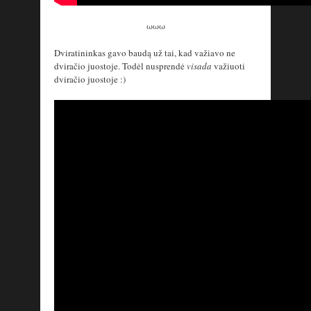
ωωω
Dviratininkas gavo baudą už tai, kad važiavo ne
dviračio juostoje. Todėl nusprendė
visada
važiuoti
dviračio juostoje :)