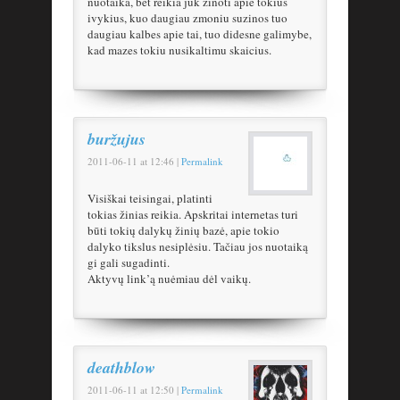
nuotaika, bet reikia juk zinoti apie tokius
ivykius, kuo daugiau zmoniu suzinos tuo
daugiau kalbes apie tai, tuo didesne galimybe,
kad mazes tokiu nusikaltimu skaicius.
buržujus
2011-06-11
at
12:46
|
Permalink
Visiškai teisingai, platinti
tokias žinias reikia. Apskritai internetas turi
būti tokių dalykų žinių bazė, apie tokio
dalyko tikslus nesiplėsiu. Tačiau jos nuotaiką
gi gali sugadinti.
Aktyvų link’ą nuėmiau dėl vaikų.
deathblow
2011-06-11
at
12:50
|
Permalink