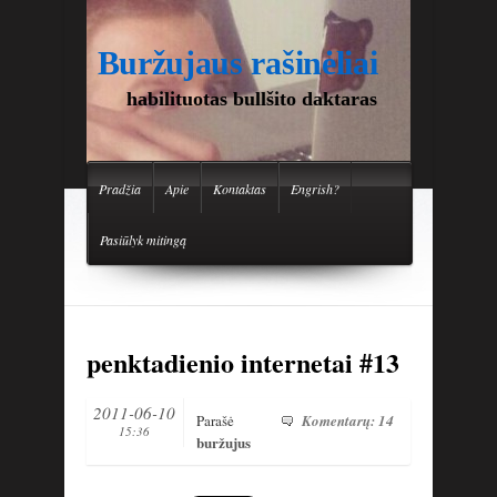
Buržujaus rašinėliai
habilituotas bullšito daktaras
Pradžia
Apie
Kontaktas
Engrish?
Pasiūlyk mitingą
penktadienio internetai #13
2011-06-10
Parašė
Komentarų: 14
15:36
buržujus