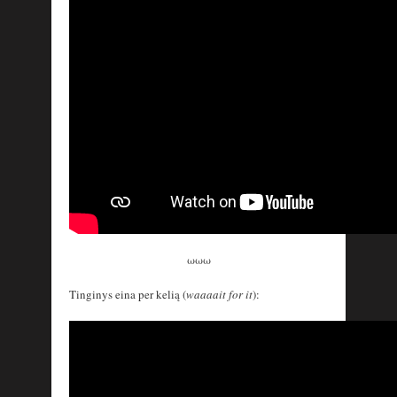
ωωω
Tinginys eina per kelią (
waaaait for it
):