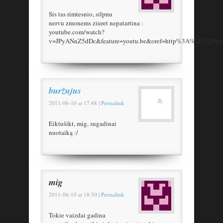
Sis tas rimtesnio, silpnu
nervu zmonems ziuret nepatartina :
youtube.com/watch?
v=JPyANnZ5dDc&feature=youtu.be&oref=http%3A%2F%2Fwww
buržujus
2011-06-10
at
17:48
|
Permalink
Eiktušikt, mig, sugadinai
nuotaiką :/
mig
2011-06-10
at
18:30
|
Permalink
Tokie vaizdai gadina