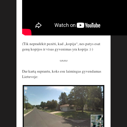
(Tik nepradėkit pezėti, kad „kopija“, nes patys esat
genų kopijos ir visas gyvenimas yra kopija :) )
ωωω
Dar kartą suprantu, koks esu laimingas gyvendamas
Lietuvoje: