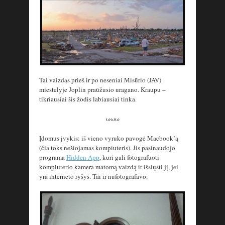
Tai vaizdas prieš ir po neseniai Misūrio (JAV)
miestelyje Joplin praūžusio uragano. Kraupu –
tikriausiai šis žodis labiausiai tinka.
ωωω
Įdomus įvykis: iš vieno vyruko pavogė Macbook’ą
(čia toks nešiojamas kompiuteris). Jis pasinaudojo
programa
Hidden App
, kuri gali fotografuoti
kompiuterio kamera matomą vaizdą ir išsiųsti jį, jei
yra interneto ryšys. Tai ir nufotografavo: