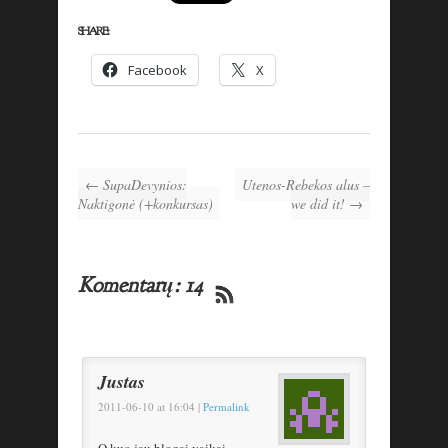
SHARE:
Facebook
X
← SupaDevynios:
Utenos-Rebekos alus –
Naktigonė (+konkursas)
we did it! →
Komentarų: 14
Justas
2011-06-10
at
16:04
|
Permalink
O kuo jau blogai vaikai