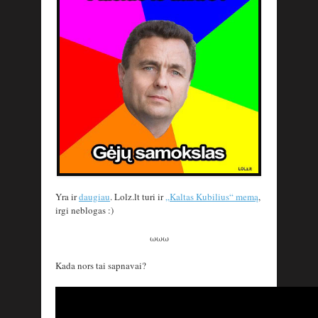
Yra ir
daugiau
. Lolz.lt turi ir
„Kaltas Kubilius“ memą
,
irgi neblogas :)
ωωω
Kada nors tai sapnavai?