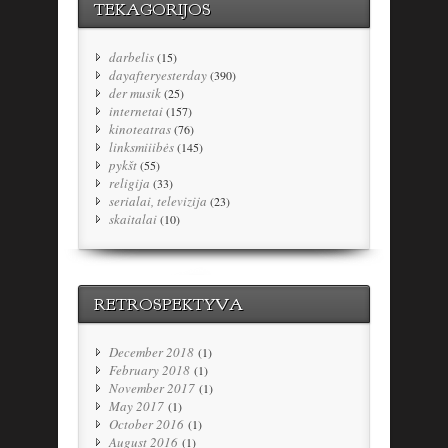
TEKAGORIJOS
darbelis
(15)
dayafteryesterday
(390)
der musik
(25)
internetai
(157)
kinoteatras
(76)
linksmiiibės
(145)
pykšt
(55)
religija
(33)
serialai, televizija
(23)
skaitalai
(10)
RETROSPEKTYVA
December 2018
(1)
February 2018
(1)
November 2017
(1)
May 2017
(1)
October 2016
(1)
August 2016
(1)