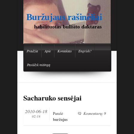
Buržujaus rašinėliai
habilituotas bullšito daktaras
Pradžia
Apie
Kontaktas
Engrish?
Pasiūlyk mitingą
Sacharuko sensėjai
2010-06-18
Parašė
Komentarų: 9
02:18
buržujus