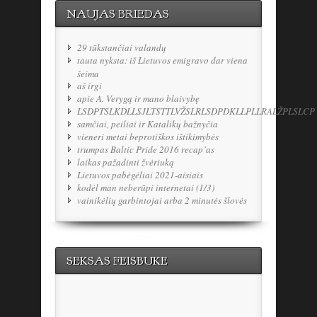
NAUJAS BRIEDAS
29 tūkstančiai valandų
tauta nyksta: iš Lietuvos emigravo dar viena
šeima
aš irgi
apie A. Verygą ir mano blaivybę
LSDPTSLKDLLSJLTSTTLVŽSLRLSDPDKLLPLLRALŽPLSLCP
samčiai, peiliai ir Katalikų bažnyčia
vieneri metai beprotiškos ištikimybės
trumpas Baltic Pride 2016 recap’as
laikas pažadinti žvėriuką
Lietuvos pabėgėliai 2021-aisiais
kodėl man neberūpi internetai (1/3)
vainikėlių garbintojai arba 2 minutės šlovės
SEKSAS FEISBUKE