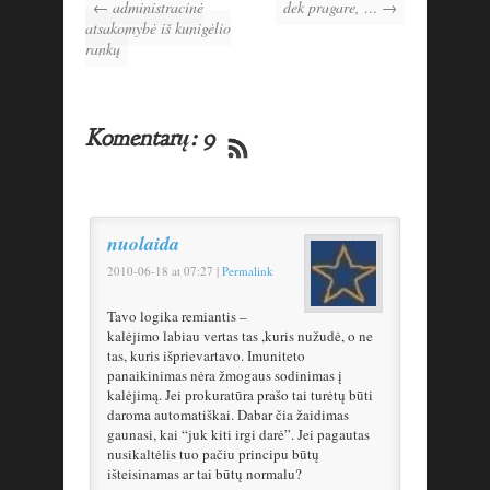
← administracinė
dek pragare, … →
atsakomybė iš kunigėlio
rankų
Komentarų: 9
nuolaida
2010-06-18
at
07:27
|
Permalink
Tavo logika remiantis –
kalėjimo labiau vertas tas ,kuris nužudė, o ne
tas, kuris išprievartavo. Imuniteto
panaikinimas nėra žmogaus sodinimas į
kalėjimą. Jei prokuratūra prašo tai turėtų būti
daroma automatiškai. Dabar čia žaidimas
gaunasi, kai “juk kiti irgi darė”. Jei pagautas
nusikaltėlis tuo pačiu principu būtų
išteisinamas ar tai būtų normalu?