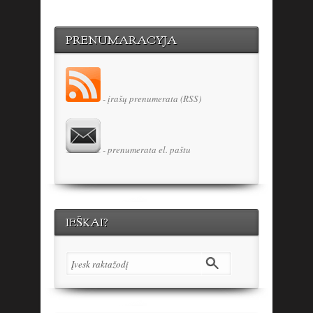
PRENUMARACYJA
- įrašų prenumerata (RSS)
- prenumerata el. paštu
IEŠKAI?