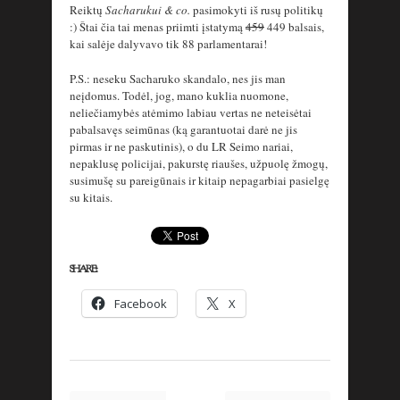
Reiktų
Sacharukui & co.
pasimokyti iš rusų politikų
:) Štai čia tai menas priimti įstatymą
459
449 balsais,
kai salėje dalyvavo tik 88 parlamentarai!
P.S.: neseku Sacharuko skandalo, nes jis man
neįdomus. Todėl, jog, mano kuklia nuomone,
neliečiamybės atėmimo labiau vertas ne neteisėtai
pabalsavęs seimūnas (ką garantuotai darė ne jis
pirmas ir ne paskutinis), o du LR Seimo nariai,
nepaklusę policijai, pakurstę riaušes, užpuolę žmogų,
susimušę su pareigūnais ir kitaip nepagarbiai pasielgę
su kitais.
SHARE:
Facebook
X