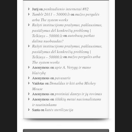
penktadienio internetai #82
Jurij
on
Tumblr 2011 – 50000.lt
mažos pergalės
on
arba The system works
Rašyti institucijoms prašymus, paklausimus,
pasiūlymus dėl konkrečių problemų |
autobusų parkas
Telkinys – 50000.lt
on
dalina nuobaudas?
Rašyti institucijoms prašymus, paklausimus,
pasiūlymus dėl konkrečių problemų |
mažos pergalės arba
Telkinys – 50000.lt
on
The system works
apie A. Verygą ir mano
Anonymous
on
blaivybę
pavasaris
Anonymous
on
Donaldas ir kiti arba Mickey
Vaidotas
on
Mouse
protiniai dantys ir jų rovimas
Anonymous
on
iššūkių metai nacionalistams
Anonymous
on
ir tautininkams
katės sterilizacija
Santa
on