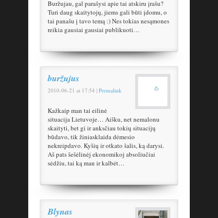
Buržujau, gal parašysi apie tai atskiru įrašu?
Turi daug skaitytojų, jiems gali būti įdomu, o
tai panašu į tavo temą :) Nes tokias nesąmones
reikia gausiai gausiai publikuoti…
buržujus
2010-06-21
at
17:54
|
Permalink
Kažkaip man tai eilinė
situacija Lietuvoje… Aišku, net nemalonu
skaityti, bet gi ir anksčiau tokių situacijų
būdavo, tik žiniasklaida dėmesio
nekreipdavo. Kyšių ir otkato šalis, ką darysi.
Aš pats šešėlinėj ekonomikoj absoliučiai
sėdžiu, tai ką man ir kalbėt…
Blynas