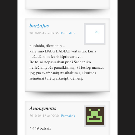
buržujus
2010-06-18
at
08:35
|
Permalink
nuolaida, tikrai taip –
kalėjimo DAUG LABIAU vertas tas, kuris
nužudė, o ne kuris išprievartavo.
Be to, aš nepasisakau prieš Sacharuko
neliečiamybės panaikinimą :) Tiesiog manau,
jog yra svarbesnių nusikaltimų, į kuriuos
seimūnai turėtų atkreipti dėmesį.
Anonymous
2010-06-18
at
09:30
|
Permalink
* 449 balsais