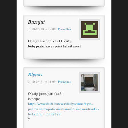
Buzujui
2010-06-18
at
17:00
|
Permalink
O jeigu Sacharukas 11 kartų
būtų prabalsavęs prieš lgl eitynes?
Blynas
2010-06-21
at
11:09
|
Permalink
O kaip jums patinka ši
istorija:
http://www.delfi.lt/news/daily/crime/kysi-
paemusiems-policininkams-teismas-nutrauke-
byla.d?id=33682429
?