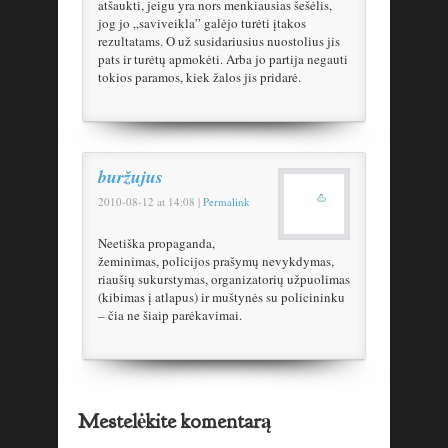
atšaukti, jeigu yra nors menkiausias šešėlis,
jog jo „saviveikla” galėjo turėti įtakos
rezultatams. O už susidariusius nuostolius jis
pats ir turėtų apmokėti. Arba jo partija negauti
tokios paramos, kiek žalos jis pridarė.
buržujus
2010-08-12
at
14:08
|
Permalink
Neetiška propaganda,
žeminimas, policijos prašymų nevykdymas,
riaušių sukurstymas, organizatorių užpuolimas
(kibimas į atlapus) ir muštynės su policininku
– čia ne šiaip parėkavimai.
Mestelėkite komentarą