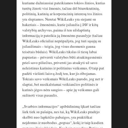
kuriame dažniausiai pateikiamos tokios žinios, kurias
turėtų žinoti visi žmonės, tačiau dėl biurokratinių,
politinių, karinių ar korporacinių interesų tos žinios
yra slepiamos. Neretai WikiLeaks yra siejami su
hakeriais – žmonėmis, kurie įsilaužia į JAV ir kitų
valstybių archyvus, paima iš ten užslaptintą
informaciją ir pateikia ją žmonėms pasaulyje (tačiau
WikiLeaks oficialiai nepripažįsta, jog turi sąsajų su
įsilaužimais – teigia, jog visus duomenis gauna
teisėtais būdais). WikiLeaks tikslas iš tiesų labai
paprastas – priversti valstybes būti atsakingesnėmis
prieš savo piliečius, priversti jas atsakyti už savo
neleistinus karinius ir politinius veiksmus. O taip pat
padėti viešinti laisvą žodį ten, kur jis ribojamas.
Tokiais savo veiksmais WikiLeaks parodo, jog net ir
slaptai, bet nusikalstamai veikiančios politinės ir
karinės jėgos nėra saugios – apie jų veiksmus gali
sužinoti visas pasaulis.
„Svarbios informacijos“ apibūdinimą šįkart tarčiau
šiek tiek su pašaipa, nes tai, ką WikiLeaks pradėjo
skelbti nuo lapkričio pabaigos, yra praktiškai
neįdomus ir nuobodus „popsas“, kokį ir taip kasdien
matome žiniasklaidoje. Kas kaip pavadino Putiną ar