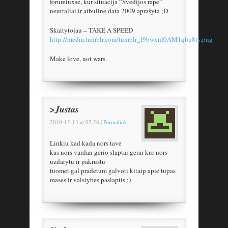
forumiuxse, kur situacija “Švedijos rape”
neutraliai ir atbuline data 2009 aprašyta ;D
Skaitytojau – TAKE A SPEED
http://media.tumblr.com/tumblr_l9bwxnl0AM1qbu8ty.png
Make love, not wars.
>Justas
2010-12-13
at
02:28
|
Permalink
Linkiu kad kada nors tave
kas nors vardan gerio slaptai gerai kur nors
uzdarytu ir pakrustu
tuomet gal pradetum galvoti kitaip apie tupas
mases ir valstybes paslaptis :)