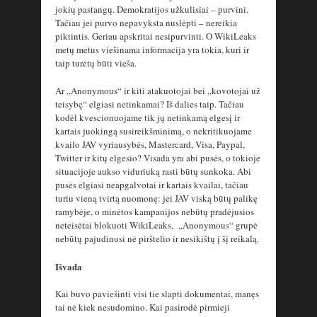
jokių pastangų. Demokratijos užkulisiai – purvini.
Tačiau jei purvo nepavyksta nuslėpti – nereikia
piktintis. Geriau apskritai nesipurvinti. O WikiLeaks
metų metus viešinama informacija yra tokia, kuri ir
taip turėtų būti vieša.
Ar „Anonymous“ ir kiti atakuotojai bei „kovotojai už
teisybę“ elgiasi netinkamai? Iš dalies taip. Tačiau
kodėl kvescionuojame tik jų netinkamą elgesį ir
kartais juokingą susireikšminimą, o nekritikuojame
kvailo JAV vyriausybės, Mastercard, Visa, Paypal,
Twitter ir kitų elgesio? Visada yra abi pusės, o tokioje
situacijoje aukso viduriuką rasti būtų sunkoka. Abi
pusės elgiasi neapgalvotai ir kartais kvailai, tačiau
turiu vieną tvirtą nuomonę: jei JAV viską būtų palikę
ramybėje, o minėtos kampanijos nebūtų pradėjusios
neteisėtai blokuoti WikiLeaks, „Anonymous“ grupė
nebūtų pajudinusi nė pirštelio ir nesikištų į šį reikalą.
Išvada
Kai buvo paviešinti visi tie slapti dokumentai, manęs
tai nė kiek nesudomino. Kai pasirodė pirmieji