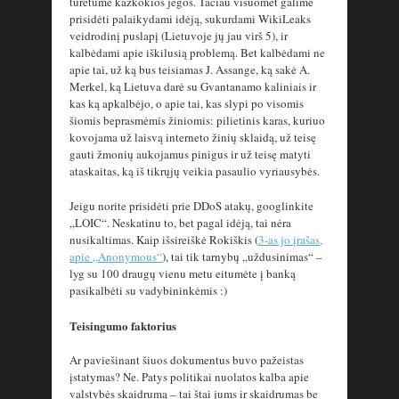
turėtume kažkokios jėgos. Tačiau visuomet galime
prisidėti palaikydami idėją, sukurdami WikiLeaks
veidrodinį puslapį (Lietuvoje jų jau virš 5), ir
kalbėdami apie iškilusią problemą. Bet kalbėdami ne
apie tai, už ką bus teisiamas J. Assange, ką sakė A.
Merkel, ką Lietuva darė su Gvantanamo kaliniais ir
kas ką apkalbėjo, o apie tai, kas slypi po visomis
šiomis beprasmėmis žiniomis: pilietinis karas, kuriuo
kovojama už laisvą interneto žinių sklaidą, už teisę
gauti žmonių aukojamus pinigus ir už teisę matyti
ataskaitas, ką iš tikrųjų veikia pasaulio vyriausybės.
Jeigu norite prisidėti prie DDoS atakų, googlinkite
„LOIC“. Neskatinu to, bet pagal idėją, tai nėra
nusikaltimas. Kaip išsireiškė Rokiškis (
3-as jo įrašas,
apie „Anonymous“
), tai tik tarnybų „uždusinimas“ –
lyg su 100 draugų vienu metu eitumėte į banką
pasikalbėti su vadybininkėmis :)
Teisingumo faktorius
Ar paviešinant šiuos dokumentus buvo pažeistas
įstatymas? Ne. Patys politikai nuolatos kalba apie
valstybės skaidrumą – tai štai jums ir skaidrumas be