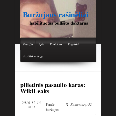
Buržujaus rašinėliai
habilituotas bullšito daktaras
Pradžia
Apie
Kontaktas
Engrish?
Pasiūlyk mitingą
pilietinis pasaulio karas:
WikiLeaks
2010-12-13
Parašė
Komentarų: 32
00:33
buržujus