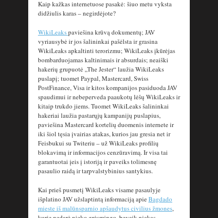
Kaip kažkas internetuose pasakė: šiuo metu vyksta
didžiulis karas – negirdėjote?
WikiLeaks
paviešina krūvą dokumentų; JAV
vyriausybė ir jos šalininkai pašėlsta ir grasina
WikiLeaks apkaltinti terorizmu; WikiLeaks įkūrėjas
bombarduojamas kaltinimais ir absurdais; neaiški
hakerių grupuotė „The Jester“ laužia WikiLeaks
puslapį; tuomet Paypal, Mastercard, Swiss
PostFinance, Visa ir kitos kompanijos pasiduoda JAV
spaudimui ir nebeperveda paaukotų lėšų WikiLeaks ir
kitaip trukdo jiems. Tuomet WikiLeaks šalininkai
hakeriai laužia pastarųjų kampanijų puslapius,
paviešina Mastercard kortelių duomenis internete ir
iki šiol tęsia įvairias atakas, kurios jau gresia net ir
Feisbukui su Twiteriu – už WikiLeaks profilių
blokavimą ir informacijos cenzūravimą. Ir visa tai
garantuotai įeis į istoriją ir paveiks tolimesnę
pasaulio raidą ir tarpvalstybinius santykius.
Kai prieš pusmetį WikiLeaks visame pasaulyje
išplatino JAV užslaptintą informaciją apie
Bagdado
mieste iš malūnsparnio apšaudytus civilius žmones
,
kurie nedarė nieko grėsmingo, beveik niekas