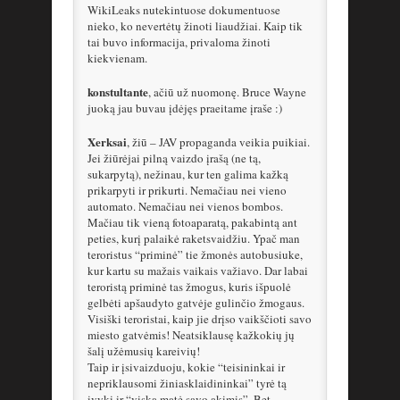
WikiLeaks nutekintuose dokumentuose
nieko, ko nevertėtų žinoti liaudžiai. Kaip tik
tai buvo informacija, privaloma žinoti
kiekvienam.
konstultante
, ačiū už nuomonę. Bruce Wayne
juoką jau buvau įdėjęs praeitame įraše :)
Xerksai
, žiū – JAV propaganda veikia puikiai.
Jei žiūrėjai pilną vaizdo įrašą (ne tą,
sukarpytą), nežinau, kur ten galima kažką
prikarpyti ir prikurti. Nemačiau nei vieno
automato. Nemačiau nei vienos bombos.
Mačiau tik vieną fotoaparatą, pakabintą ant
peties, kurį palaikė raketsvaidžiu. Ypač man
teroristus “priminė” tie žmonės autobusiuke,
kur kartu su mažais vaikais važiavo. Dar labai
teroristą priminė tas žmogus, kuris išpuolė
gelbėti apšaudyto gatvėje gulinčio žmogaus.
Visiški teroristai, kaip jie drįso vaikščioti savo
miesto gatvėmis! Neatsiklausę kažkokių jų
šalį užėmusių kareivių!
Taip ir įsivaizduoju, kokie “teisininkai ir
nepriklausomi žiniasklaidininkai” tyrė tą
įvykį ir “viską matė savo akimis”. Bet