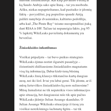
ką Saudo Arabija sako apie Iraną – tai yra nuobodu.
Aišku, niekas nepaprieštaraus, kad pasitaiko ir įdomių
faktų – pavyzdžiui, jog popiežius spaudė Airiją
palikti ramybėje dvasininkus, kaltintus pedofilija,
arba kad „The Pirate Bay“ teismo nuosprendžiui įtaką
darė RIAA ir JAV. Tačiau tai nepaneigia fakto, jog 95
% lapkritį WikiLeaks paviešintų dokumentų yra
beverčiai.
Žiniasklaidos infantilumas
Visiškai pripažįstu – tai buvo puikus strateginis
WikiLeaks ėjimas norint išgarsėti pasaulyje –
išsiuntinėti didžiausiems žiniasklaidos magnatams
visą šią informaciją. Dabar kiekvieną būsimą
WikiLeaks žinią klausys tūkstančius kartų daugiau
ausų, nei iki šiol. Ir tai yra labai gerai. Tik įdomu, ar iš
mūsų lietuviškos žiniasklaidos ką nors sužinosime?
Mūsų žurnalistai ne tik nepateikia visos informacijos
apie situaciją, bet daugiausiai rašo tik apie pačius
WikiLeaks įkūrėjo Julian Assange skandalus. O
Julian Assange Wikileaks situacijoje iš tiesų yra
visiškai nereikšminga šachmatų figūra – tai tik