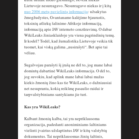
Lietuvoje nesureagavo. Nesureagavo niekas ir į kitą
nuo 2006 metų paviešintą informaciją
: užsakytas
žmogžudystes, Gvantanamo kalėjimo bjaurastis,
toksinių atliekų šalinimo Afrikoje informaciją,
informaciją apie JAV interneto cenzūravimą. O dabar
WikiLeaks žiniasklaidoje yra viena pagrindinių temų.
Ir kodėl? Todėl, kad žurnalistika Lietuvoje veikia tik
tuomet, kai viską galima „nusirašyti“. Bet apie tai
vėliau.
Sugalvojau parašyti šį įrašą ne dėl to, jog mane labai
domintų dabartinė WikiLeaks informacija. O dėl to,
jog suvokiu, kad aplink mane labai labai mažas
kiekis žmonių žino kas tie WikiLeaks, o dažniausiai
net nesupranta, kokią reikšmę pasaulio raidai ir
tarpvalstybiniams santykiams jie turi.
Kas yra WikiLeaks?
Kalbant žmonių kalba, tai yra nepriklausoma
organizacija, padedanti anoniminiams šaltiniams
viešinti įvairius užslaptintus JAV ir kitų valstybių
dokumentus. Tai nepriklausomas žinių šaltinis,