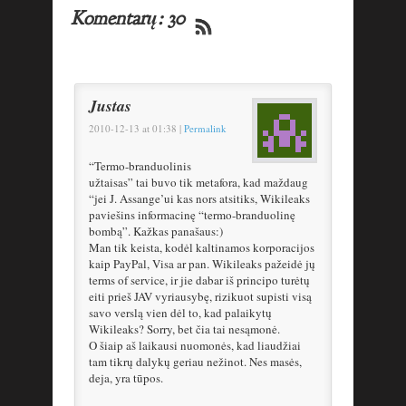
Komentarų: 30
Justas
2010-12-13
at
01:38
|
Permalink
“Termo-branduolinis
užtaisas” tai buvo tik metafora, kad maždaug
“jei J. Assange’ui kas nors atsitiks, Wikileaks
paviešins informacinę “termo-branduolinę
bombą”. Kažkas panašaus:)
Man tik keista, kodėl kaltinamos korporacijos
kaip PayPal, Visa ar pan. Wikileaks pažeidė jų
terms of service, ir jie dabar iš principo turėtų
eiti prieš JAV vyriausybę, rizikuot supisti visą
savo verslą vien dėl to, kad palaikytų
Wikileaks? Sorry, bet čia tai nesąmonė.
O šiaip aš laikausi nuomonės, kad liaudžiai
tam tikrų dalykų geriau nežinot. Nes masės,
deja, yra tūpos.