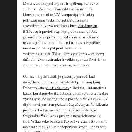
Mastercard, Paypal ir pan., ir tą dieną, kai buvo
suimtas J. Assange, man kildavo vienintelis
klausimas: ar tokie JAV, kampanijų ir kitokių
politinių jėgų veiksmai neturėtų iššaukti
atoveiksmio, kurio rezultatas būtų
dar daugiau
iššifruotų ir paviešintų slaptų dokumentų? Juk
geriausia kova prieš neteisybę yra ne šaudymas
tokiais pačiais sviediniais, o kirtimas tais pačiais
nuodais, kurie iš pat pradžių suveikė
veiksmingiausiai. Tačiau karas yra karas – veiksmų
dažnai niekas nesirenka ir veikia spontaniškai. Ir tas
spontaniškumas, prisipažinsiu, mane žavi.
Galime tik prisiminti, jog istorija parodė, kad
daugybė gerų dalykų atsirado dėl pilietinių karų.
Dabar vyksta
pats tikriausias
pilietinis – internetinis
karas, kur daugybė tikrų žmonių kariauja su represine
vyriausybe, besistengiančia pažaboti WikiLeaks. JAV
diplomatai pasistengė, kad būtų uždarytas WikiLeaks
puslapis, kad jiems būtų nutrauktos paslaugos.
Originalus WikiLeaks puslapis nepasiekiamas iki
šiol. Vėliau sekė bankų ir Paypal veidmainiškumas ir
neskaidrumas, kai jie nebepervedė žmonių paaukotų