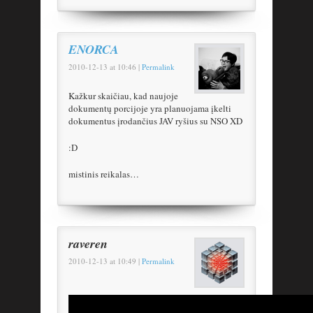
ENORCA
2010-12-13
at
10:46
|
Permalink
Kažkur skaičiau, kad naujoje
dokumentų porcijoje yra planuojama įkelti
dokumentus įrodančius JAV ryšius su NSO XD
:D
mistinis reikalas…
raveren
2010-12-13
at
10:49
|
Permalink