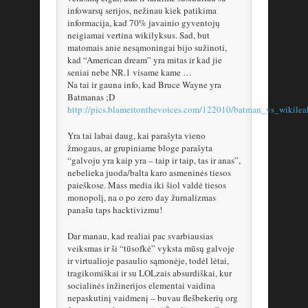
infowarsų serijos, nežinau kiek patikima
informacija, kad 70% javainio gyventojų
neigiamai vertina wikilyksus. Sad, but
matomais anie nesąmoningai bijo sužinoti,
kad “American dream” yra mitas ir kad jie
seniai nebe NR.1 visame kame …
Na tai ir gauna info, kad Bruce Wayne yra
Batmanas ;D
http://pics.blameitonthevoices.com/122010/batman_vs_wikilea
Yra tai labai daug, kai parašyta vieno
žmogaus, ar grupiniame bloge parašyta
“galvoju yra kaip yra – taip ir taip, tas ir anas”,
nebelieka juoda/balta karo asmeninės tiesos
paieškose. Mass media iki šiol valdė tiesos
monopolį, na o po zero day žurnalizmas
panašu taps hacktivizmu!
Dar manau, kad realiai pac svarbiausias
veiksmas ir ši “tūsofkė” vyksta mūsų galvoje
ir virtualioje pasaulio sąmonėje, todėl lėtai,
tragikomiškai ir su LOLzais absurdiškai, kur
socialinės inžinerijos elementai vaidina
nepaskutinį vaidmenį – buvau flešbekerių org