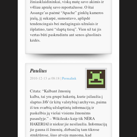
žiniasklaidininkai, viską matę savo akimis ir
v4liau aprašę savo reportažuose. O štai
Assange’as paėmė “Apache” ginklų kameros
įrašą, jį sukarpė, sumontavo, aplipdė
tendencingais bei melagingais užrašais ir
išplatino, tarsi “slaptą tiesą”. Vien už tai jis
vertas būti paskrudintu ant senos ąžuolinės
kėdės.
Paulius
2010-12-13
at
08:18
|
Permalink
Citata: “Kalbant žmonių
kalba, tai yra grupė hakerių, kurie įsilaužia į
slaptus JAV (ir kitų valstybių) archyvus, paima
iš ten svarbią užslaptintą informaciją ir
paskelbia ją viešai visiems žmonėms
pasaulyje.” – Wikileaks kaip tik NĖRA
HAKERIAI ir niekur jie nesilaužia. Informaciją
jie gauna iš žmonių, dirbančių tam tikrose
struktūrose, šiuo atveju manoma, kad