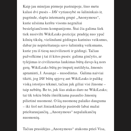
Kaip jau minėjau pirmoje pastraipoje, šiuo metu
kalasi dvi pusės – JAV vyriausybė su šalininkais ir,
pagrinde, slapta internautų grupė „Anonymous“,
kurie užsiima kerštu visoms negražiai
besielgiančioms kompanijoms. Štai čia galima šiek
tiek nusivilti WikiLeaks pozicija: pradėję nuo ypač
kilnių tikslų, viešindami gėdingus karinius veiksmus,
dabar jie neprieštarauja savo šalininkų veiksmams,
kurie yra iš tiesų necivilizuoti ir gėdingi. Tačiau
pažvelkime į tai iš kitos pusės: galima ginčytis, ar
tylėjimas ir civilizuotas laukimas būtų davęs ką nors
gerą. WikiLeaks būtų po truputį nutildyta, žmonės
apraminti, J. Assange – nusodintas. Galima naiviai
tikėti, jog JAV būtų spjovę ant WikiLeaks ir palikę
viską istorijos tėkmei, tačiau juk giliai visi žinome –
taip nebūtų. Be to, juk šias atakas daro ne WikiLeaks;
tai tik tokiu būdu išreiškiama pasaulio žmonių
pilietinė nuomonė. O šią nuomonę palaiko dauguma
– iki šiol net žiniasklaidoje pasirodė labai mažai
prieštaraujančių, „Anonymous“ nepalaikančių
nuomonių.
Tačiau prasidėjus „Anonymous“ atakoms prieš Visa,