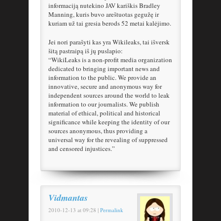
informaciją nutekino JAV kariškis Bradley
Manning, kuris buvo areštuotas gegužę ir
kuriam už tai gresia berods 52 metai kalėjimo.
Jei nori parašyti kas yra Wikileaks, tai išversk
šitą pastraipą iš jų puslapio:
“WikiLeaks is a non-profit media organization
dedicated to bringing important news and
information to the public. We provide an
innovative, secure and anonymous way for
independent sources around the world to leak
information to our journalists. We publish
material of ethical, political and historical
significance while keeping the identity of our
sources anonymous, thus providing a
universal way for the revealing of suppressed
and censored injustices.”
Vidmantas
2010-12-13
at
09:28
|
Permalink