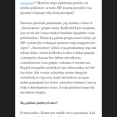
puslapiai
!!! Skaičius auga įspūdingu greičiu, tai
telieka paklausti: ar turės JAV resursų paveikti visą
pasaulį ir išjungti tokį kiekį puslapių?
Neseniai pasirodė pranešimai, jog suimtas vienas iš
„Anonymous“ grupės narių. Kažkodėl kyla nuojauta,
jog tai tik dar vienas triukas bandant išgąsdinti visus
priešininkus. Tačiau ką galime prognozuoti toliau, jei
JAV vyriausybė ir draugai nenustos taip neapgalvotai
elgtis? „Anonymous“ plėsis ir jų griaunamoji jėga dar
labiau didės; atsiras kažkokia tvarka ir dabar grupėje
vyraujantis chaosas bus labiau sutvarkytas;
centralizuosis visas grupės veikimas ir tuomet nei
Paypal nesugebės atsilaikyti nuo kiber-atakų, nei bet
kas kitas. Juk visada valstybėje atsiras daugybė
robinhudų
ir
čegevarų
, kurie bet kokiais atvejais
nebus patenkinti
bet kokiu
valstybės kišimusi į laisvą
žodį ir demokratines teises. Ir taip pilietinis karas tik
dar labiau išsiplės.
Ką galime padaryti mes?
Iš tiesų nieko. Esame per smulki žuvis pasaulyje, kad