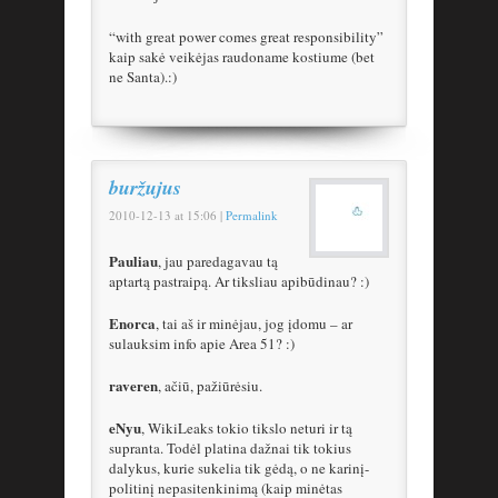
“with great power comes great responsibility”
kaip sakė veikėjas raudoname kostiume (bet
ne Santa).:)
buržujus
2010-12-13
at
15:06
|
Permalink
Pauliau
, jau paredagavau tą
aptartą pastraipą. Ar tiksliau apibūdinau? :)
Enorca
, tai aš ir minėjau, jog įdomu – ar
sulauksim info apie Area 51? :)
raveren
, ačiū, pažiūrėsiu.
eNyu
, WikiLeaks tokio tikslo neturi ir tą
supranta. Todėl platina dažnai tik tokius
dalykus, kurie sukelia tik gėdą, o ne karinį-
politinį nepasitenkinimą (kaip minėtas