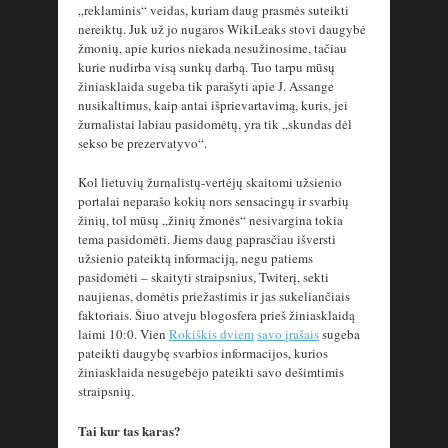
„reklaminis“ veidas, kuriam daug prasmės suteikti
nereiktų. Juk už jo nugaros WikiLeaks stovi daugybė
žmonių, apie kurios niekada nesužinosime, tačiau
kurie nudirba visą sunkų darbą. Tuo tarpu mūsų
žiniasklaida sugeba tik parašyti apie J. Assange
nusikaltimus, kaip antai išprievartavimą, kuris, jei
žurnalistai labiau pasidomėtų, yra tik „skundas dėl
sekso be prezervatyvo“.
Kol lietuvių žurnalistų-vertėjų skaitomi užsienio
portalai neparašo kokių nors sensacingų ir svarbių
žinių, tol mūsų „žinių žmonės“ nesivargina tokia
tema pasidomėti. Jiems daug paprasčiau išversti
užsienio pateiktą informaciją, negu patiems
pasidomėti – skaityti straipsnius, Twiterį, sekti
naujienas, domėtis priežastimis ir jas sukeliančiais
faktoriais. Šiuo atveju blogosfera prieš žiniasklaidą
laimi 10:0. Vien
Rokiškis dviem
savo įrašais
sugeba
pateikti daugybę svarbios informacijos, kurios
žiniasklaida nesugebėjo pateikti savo dešimtimis
straipsnių.
Tai kur tas karas?