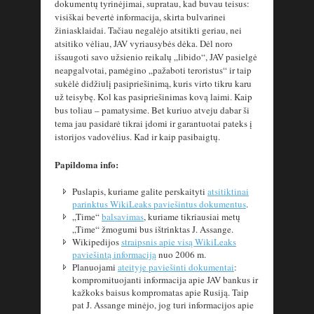
dokumentų tyrinėjimai, supratau, kad buvau teisus:
visiškai bevertė informacija, skirta bulvarinei
žiniasklaidai. Tačiau negalėjo atsitikti geriau, nei
atsitiko vėliau, JAV vyriausybės dėka. Dėl noro
išsaugoti savo užsienio reikalų „libido“, JAV pasielgė
neapgalvotai, pamėgino „pažaboti teroristus“ ir taip
sukėlė didžiulį pasipriešinimą, kuris virto tikru karu
už teisybę. Kol kas pasipriešinimas kovą laimi. Kaip
bus toliau – pamatysime. Bet kuriuo atveju dabar ši
tema jau pasidarė tikrai įdomi ir garantuotai pateks į
istorijos vadovėlius. Kad ir kaip pasibaigtų.
Papildoma info:
Puslapis, kuriame galite perskaityti
atsitiktinai
parinktus WikiLeaks paviešintus dokumentus
.
„Time“
balsavimas
, kuriame tikriausiai metų
„Time“ žmogumi bus ištrinktas J. Assange.
Wikipedijos
straipsnis apie visą WikiLeaks
paviešintą informaciją
nuo 2006 m.
Planuojami
ateityje paviešinti dokumentai
:
kompromituojanti informacija apie JAV bankus ir
kažkoks baisus kompromatas apie Rusiją. Taip
pat J. Assange minėjo, jog turi informacijos apie