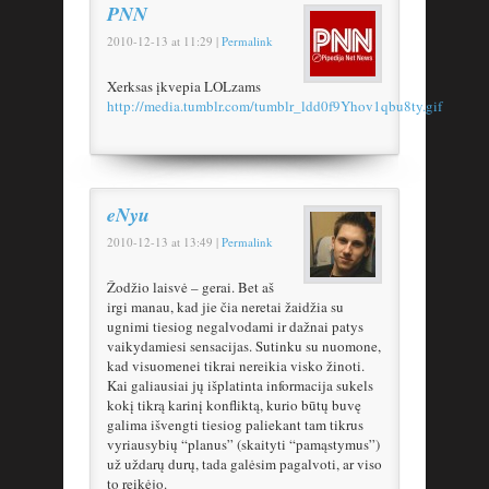
PNN
2010-12-13
at
11:29
|
Permalink
Xerksas įkvepia LOLzams
http://media.tumblr.com/tumblr_ldd0f9Yhov1qbu8ty.gif
eNyu
2010-12-13
at
13:49
|
Permalink
Žodžio laisvė – gerai. Bet aš
irgi manau, kad jie čia neretai žaidžia su
ugnimi tiesiog negalvodami ir dažnai patys
vaikydamiesi sensacijas. Sutinku su nuomone,
kad visuomenei tikrai nereikia visko žinoti.
Kai galiausiai jų išplatinta informacija sukels
kokį tikrą karinį konfliktą, kurio būtų buvę
galima išvengti tiesiog paliekant tam tikrus
vyriausybių “planus” (skaityti “pamąstymus”)
už uždarų durų, tada galėsim pagalvoti, ar viso
to reikėjo.