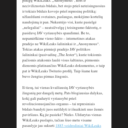
pinigų WikiLeaks. „Anonymous“, nors ir
necivilizuotais būdais, bet stojo prieš neteisinguosius
ir tokiais būdais kovojo prieš represinę politiką:
užlauždami svetaines, paslaugas, mokėjimo kortelių
naudojimą ir pan. Nukentėjo visi, kurie pasielgė
„nelegaliai“ – neatsižvelgę į teisingumo faktorių, o
pasidavę JAV vyriausybės spaudimui. Be to,
nepamirškime vieno fakto – internetines atakas
pradėjo ne WikiLeaks šalininkai ir „Anonymous“.
Tokias atakas pirmieji pradėjo JAV politikos
šalininkai (pasivadinę „The Jester“), kurie tokiomis
pačiomis atakomis laužė visus šaltinius, pirmomis
dienomis platinančius WikiLeaks dokumentus, o taip
pat ir WikiLeaks Twiterio profilį. Taip šiame kare
buvo žengtas pirmas žingsnis.
Iš tiesų, tai vienas kvailiausių JAV vyriausybės
žingsnių per daugelį metų. Pats blogiausias dalykas,
kokį gali padaryti vyriausybė prieš
revoliucionuojančius organus – tai represiniais
būdais bandyti juos nutildyti ir išnaikinti nuo žemės
paviršiaus. Ką jie pasiekė? Nieko. Uždarytas vienas
WikiLeaks puslapis, tačiau šiuo metu visame
pasaulyje jau sukurti
1885 veidrodiniai WikiLeaks