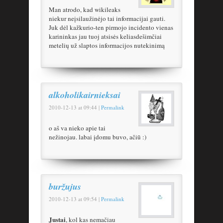
Man atrodo, kad wikileaks
niekur neįsilaužinėjo tai informacijai gauti.
Juk dėl kažkurio-ten pirmojo incidento vienas
karininkas jau tuoj atsisės keliasdešimčiai
metelių už slaptos informacijos nutekinimą
alkoholikairnieksai
2010-12-13
at
09:44
|
Permalink
o aš va nieko apie tai
nežinojau. labai įdomu buvo, ačiū :)
buržujus
2010-12-13
at
09:54
|
Permalink
Justai
, kol kas nemačiau