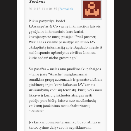
Xerksas
2010-12-13
at
06:35
|
Permalink
Pukus pavyzdys, kodėl
J.Assange’as & Co yra ne informacijos laisvės
gynėjai, o informacinio karo kariai,
kovojantys ne mūsų pusėje: “Prieš pusmetį
WikiLeaks visame pasaulyje išplatino JAV
užslaptintą informaciją apie Bagdado mieste iš
malūnsparnio apšaudytus civilius žmones,
kurie nedarė nieko grėsmingo”.
Šis pasažas – melas nuo pradžios iki pabaigos
– tame įraše “Apache” sraigtasparniai
sunaikina grupę automatais ir granatsvaidžiais
ginkluotų ir jau kuris laikas su JAV kariais
susišaudymą vedusių teroristų, kurių veiksmus
fiksavo ir kurių ginkluotės atsargas nešti
padėjo pora bičių, laisvu nuo modžachedų
veiksmų įamžinimo metu chaltūrinusių
“Reuters”.
Įvykis kariuomenės teisininkų buvo ištirtas iš
karto, tyrime dalyvavo ir nepriklausomi