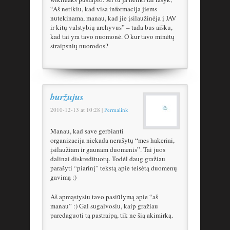
“Aš netikiu, kad visa informacija jiems
nutekinama, manau, kad jie įsilaužinėja į JAV
ir kitų valstybių archyvus” – tada bus aišku,
kad tai yra tavo nuomonė. O kur tavo minėtų
straipsnių nuorodos?
buržujus
2010-12-13
at
10:28
|
Permalink
Manau, kad save gerbianti
organizacija niekada nerašytų “mes hakeriai,
įsilaužiam ir gaunam duomenis”. Tai juos
dalinai diskredituotų. Todėl daug gražiau
parašyti “piarinį” tekstą apie teisėtą duomenų
gavimą :)
Aš apmąstysiu tavo pasiūlymą apie “aš
manau” :) Gal sugalvosiu, kaip gražiau
paredaguoti tą pastraipą, tik ne šią akimirką.