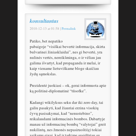
konsultantas
2010-12-13
at
01:58
|
Permalink
Patiko, bet nepatiko
pabaigoje “visiškai bevertė informacija, skirta
bulvarinei žiniasklaidai”, nes gi bevertė, yra
nulinės vertės, nereikšminga, o ir vėliau jau
galima išvartyt, kad propaganda ir melai, ir
kaip viename lietuviškame bloge skaičiau
žydų sąmokslas.
Prezidentė juokiasi – ok, gerai informuota apie
ką politinė-diplomatinė “tūsofke”.
Kadangi wikilyksus seku dar iki zero day, tai
galiu pasakyti, kad žiauriai erzina visokių
čyvų pasisakymai, kad “nenustebino”,
reikalaudami informacinės bombos. Dabartyje
manau už informacinę bombą “valytojai” greit
nukilintų, nes žmonės nepasiruošti(ę) tokiai
veiksmų eigai, kad ir tarkime susidūriau su