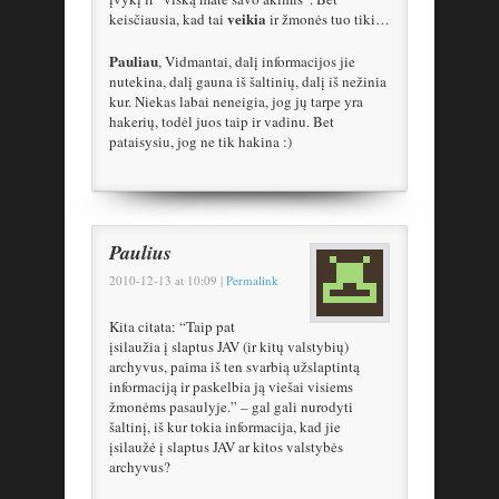
veikia
keisčiausia, kad tai
ir žmonės tuo tiki…
Pauliau
, Vidmantai, dalį informacijos jie
nutekina, dalį gauna iš šaltinių, dalį iš nežinia
kur. Niekas labai neneigia, jog jų tarpe yra
hakerių, todėl juos taip ir vadinu. Bet
pataisysiu, jog ne tik hakina :)
Paulius
2010-12-13
at
10:09
|
Permalink
Kita citata: “Taip pat
įsilaužia į slaptus JAV (ir kitų valstybių)
archyvus, paima iš ten svarbią užslaptintą
informaciją ir paskelbia ją viešai visiems
žmonėms pasaulyje.” – gal gali nurodyti
šaltinį, iš kur tokia informacija, kad jie
įsilaužė į slaptus JAV ar kitos valstybės
archyvus?