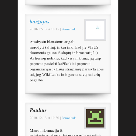
buržujus
2010-12-13
at
10:15
|
Permalink
Atsakysiu klausimu: ar gali
nurodyti šaltinį, iš kur info, kad jie VISUS
duomenis gauna iš slaptų informatorių? :)
Aš tiesiog netikiu, kad visą informaciją taip
paprasta pasiekti kažikokiai paprastai
organizacijai :) Daug straipsnių parašyta apie
tai, jog WikiLeaks info gauna savų hakerių
pagalba.
Paulius
2010-12-13
at
10:20
|
Permalink
Mano informacija iš
wikileaks puslapio. Jei tu ja netiki tai rašyk,