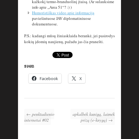
kažkokį termo-branduolinį įtaisą. (Ar sulauksime
info apie „Area 51“? :) )
Humoristiškas video apie informaciją
paviešintuose JAV diplomatiniuose
dokumentuose.
P.S.: kadangi mūsų žiniasklaida berankė, jei pasirodys
kokių įdomių naujienų, pažadu jas čia pranešti.
SHARE:
Facebook
X
← penktadienio
apkalbėk kunigą, laimėk
internetai #02
prizą (e-knygą) →