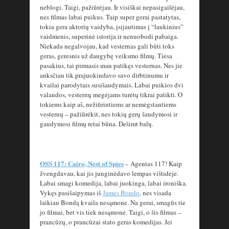
neblogi. Taigi, pažiūrėjau. Ir visiškai nepasigailėjau,
nes filmas labai puikus. Taip super gerai pastatytas,
tokia gera aktorių vaidyba, įsijautimas į “laukinius”
vaidmenis, superinė istorija ir nenuobodi pabaiga.
Niekada negalvojau, kad vesternas gali būti toks
geras, geresnis už daugybę veiksmo filmų. Tiesa
pasakius, tai pirmasis man patikęs vesternas. Nes jie
anksčiau tik prajuokindavo savo dirbtinumu ir
kvailai parodytais susišaudymais. Labai puikios dvi
valandos, vesternų megėjams turėtų tikrai patikti. O
tokiems kaip aš, nežiūrintiems ar nemėgstantiems
vesternų – pažiūrėkit, nes tokių gerų šaudymosi ir
gaudymosi filmų retai būna. Dešimt balų.
OSS 117: Cairo, Nest of Spies
– Agentas 117! Kaip
žvengdavau, kai jis junginėdavo lempas vištidėje.
Labai smagi komedija, labai juokinga, labai ironiška.
Vykęs pasišaipymas iš
James Bondo
, nes visada
laikiau Bondą kvaila nesąmone. Na gerai, smagūs tie
jo filmai, bet vis tiek nesąmonė. Taigi, o šis filmas –
prancūzų, o prancūzai stato geras komedijas. Jei