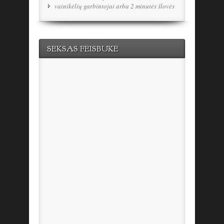
vainikėlių garbintojai arba 2 minutės šlovės
SEKSAS FEISBUKE