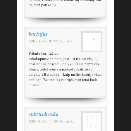
tu, man patiko. :)
buržujus
2008-01-03
at
04:32
|
Permalink
Pritariu tau. Tačiau
robokopuose ir mumijose – ir tikiesi visų tų
nesąmonių, nesančių dalykų. O čia paprastas
filmas, todėl norisi ir paprastų realistiškų
dalykų :) Bet sakau – kaip meilės istorija visai
nebloga. Bet meilės istorijos man retai kada
“limpa”.
cukrusdruska
2008-01-03
at
14:50
|
Permalink