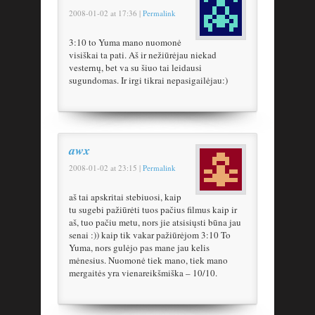
2008-01-02
at
17:36
|
Permalink
3:10 to Yuma mano nuomonė
visiškai ta pati. Aš ir nežiūrėjau niekad
vesternų, bet va su šiuo tai leidausi
sugundomas. Ir irgi tikrai nepasigailėjau:)
awx
2008-01-02
at
23:15
|
Permalink
aš tai apskritai stebiuosi, kaip
tu sugebi pažiūrėti tuos pačius filmus kaip ir
aš, tuo pačiu metu, nors jie atsisiųsti būna jau
senai :)) kaip tik vakar pažiūrėjom 3:10 To
Yuma, nors gulėjo pas mane jau kelis
mėnesius. Nuomonė tiek mano, tiek mano
mergaitės yra vienareikšmiška – 10/10.