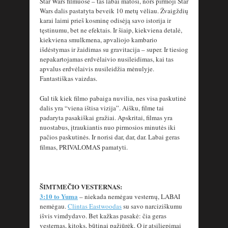
Star Wars filmuose – tas labai matosi, nors pirmoji Star
Wars dalis pastatyta beveik 10 metų vėliau. Žvaigždių
karai laimi prieš kosminę odisėją savo istorija ir
tęstinumu, bet ne efektais. Ir šiaip, kiekviena detalė,
kiekviena smulkmena, apvaliojo kambario
išdėstymas ir žaidimas su gravitacija – super. Ir tiesiog
nepakartojamas erdvėlaivio nusileidimas, kai tas
apvalus erdvėlaivis nusileidžia mėnulyje.
Fantastiškas vaizdas.
Gal tik kiek filmo pabaiga nuvilia, nes visa paskutinė
dalis yra “viena ištisa vizija”. Aišku, filme tai
padaryta pasakiškai gražiai. Apskritai, filmas yra
nuostabus, įtraukiantis nuo pirmosios minutės iki
pačios paskutinės. Ir norisi dar, dar, dar. Labai geras
filmas, PRIVALOMAS pamatyti.
ŠIMTMEČIO VESTERNAS:
3:10 to Yuma
– niekada nemėgau vesternų, LABAI
nemėgau.
Clintas Eastwoodas
su savo narciziškumu
išvis vimdydavo. Bet kažkas pasakė: čia geras
vesternas, kitoks, būtinai pažiūrėk. O ir atsiliepimai