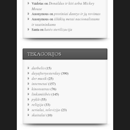
Donaldas ir kiti arba Mickey
Vaidotas
on
Mouse
protiniai dantys ir jų rovimas
Anonymous
on
iššūkių metai nacionalistams
Anonymous
on
ir tautininkams
katės sterilizacija
Santa
on
TEKAGORIJOS
darbelis
(15)
dayafteryesterday
(390)
der musik
(25)
internetai
(157)
kinoteatras
(76)
linksmiiibės
(145)
pykšt
(55)
religija
(33)
serialai, televizija
(23)
skaitalai
(10)