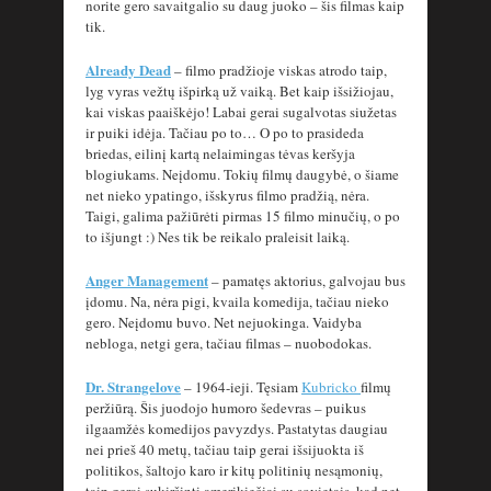
norite gero savaitgalio su daug juoko – šis filmas kaip
tik.
Already Dead
– filmo pradžioje viskas atrodo taip,
lyg vyras vežtų išpirką už vaiką. Bet kaip išsižiojau,
kai viskas paaiškėjo! Labai gerai sugalvotas siužetas
ir puiki idėja. Tačiau po to… O po to prasideda
briedas, eilinį kartą nelaimingas tėvas keršyja
blogiukams. Neįdomu. Tokių filmų daugybė, o šiame
net nieko ypatingo, išskyrus filmo pradžią, nėra.
Taigi, galima pažiūrėti pirmas 15 filmo minučių, o po
to išjungt :) Nes tik be reikalo praleisit laiką.
Anger Management
– pamatęs aktorius, galvojau bus
įdomu. Na, nėra pigi, kvaila komedija, tačiau nieko
gero. Neįdomu buvo. Net nejuokinga. Vaidyba
nebloga, netgi gera, tačiau filmas – nuobodokas.
Dr. Strangelove
– 1964-ieji. Tęsiam
Kubricko
filmų
peržiūrą. Šis juodojo humoro šedevras – puikus
ilgaamžės komedijos pavyzdys. Pastatytas daugiau
nei prieš 40 metų, tačiau taip gerai išsijuokta iš
politikos, šaltojo karo ir kitų politinių nesąmonių,