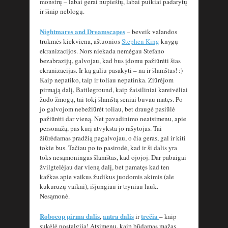
monstrų – labai gerai nupieštų, labai puikiai padarytų
ir šiaip neblogų.
Nightmares and Dreamscapes
– beveik valandos
trukmės kiekviena, aštuonios
Stephen King
knygų
ekranizacijos. Nors niekada nemėgau Stefano
bezabrazijų, galvojau, kad bus įdomu pažiūrėti šias
ekranizacijas. Ir ką galiu pasakyti – na ir šlamštas! :)
Kaip nepatiko, taip ir toliau nepatinka. Žiūrėjom
pirmąją dalį, Battleground, kaip žaisiliniai kareivėliai
žudo žmogų, tai tokį šlamštą seniai buvau matęs. Po
jo galvojom nebežiūrėt toliau, bet draugė pasiūlė
pažiūrėti dar vieną. Net pavadinimo neatsimenu, apie
personažą, pas kurį atvyksta jo rašytojas. Tai
žiūrėdamas pradžią pagalvojau, o čia geras, gal ir kiti
tokie bus. Tačiau po to pasirodė, kad ir ši dalis yra
toks nesąmoningas šlamštas, kad ojojoj. Dar pabaigai
žvilgtelėjau dar vieną dalį, bet pamatęs kad ten
kažkas apie vaikus žudikus juodomis akimis (ale
kukurūzų vaikai), išjungiau ir tryniau lauk.
Nesąmonė.
Robocop pirma dalis
antra dalis
trečia
,
ir
– kaip
sukėlė nostalgiją! Atsimenu, kaip būdamas mažas