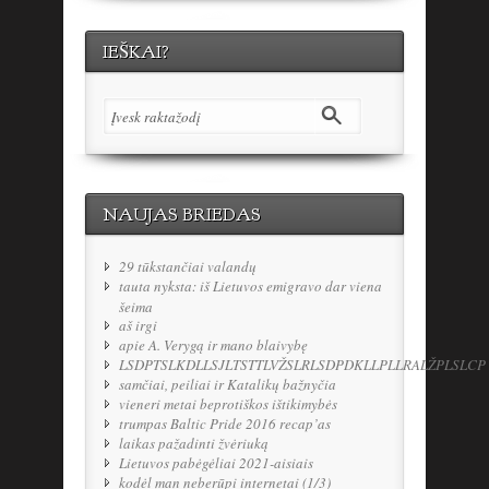
IEŠKAI?
NAUJAS BRIEDAS
29 tūkstančiai valandų
tauta nyksta: iš Lietuvos emigravo dar viena
šeima
aš irgi
apie A. Verygą ir mano blaivybę
LSDPTSLKDLLSJLTSTTLVŽSLRLSDPDKLLPLLRALŽPLSLCP
samčiai, peiliai ir Katalikų bažnyčia
vieneri metai beprotiškos ištikimybės
trumpas Baltic Pride 2016 recap’as
laikas pažadinti žvėriuką
Lietuvos pabėgėliai 2021-aisiais
kodėl man neberūpi internetai (1/3)