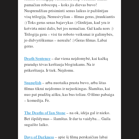
pamačiau robocopą – koks jis dievas buvo!
Nusprendžiau prisiminti senus laikus ir pažiūrėjau
visą trilogiją. Nenusivyliau – filmas geras, įtraukiantis
:) Toks geras senas bajavykas :) Girdėjau, kad yra ir
ketvirta mini dalis, bet jos nemačiau. Gal kada nors :)
Trilogija gera – visi tie roboto veiksmai ir galimybės,
jo didvyriškumas – nerealu! :) Geras filmas. Labai
geras.
Death Sentence
– dar viena neįdomybė, kai kažką
praradęs tėvas kerštauja blogiukams. Na ir
prikerštauja. Ir tiek. Neįdomu.
Spanglish
– arba nuotaika prasta buvo, arba šitas
filmas tikrai neįdomus ir nejuokingas. Šlamštas, kai
nuo pat pradžių aišku, kas bus toliau. O filmo pabaiga
– komedija. Fe.
The Deaths of Ian Stone
– na ok, idėja gal ir nieko.
Bet išpildymas – šlamštas. Ir dar ta vaidyba… Gaila
sugaišto laiko.
Days of Darkness
– apie šį filmą perskaičiau labai