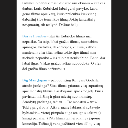
laikmečio perteikimas į didžiuosius ekranus – sunkus
darbas, kuris Kubrickui labai gerai pavyko. Labai
geras filmas apie karą, kuris pralenkia kiekvieną
dabartinį šios tematikos filmą. Jokių fantastinių
nesąmonių, tik realybė. Dešimt balų.
Barry London
– štai šis Kubricko filmas man
nepatiko. Na taip, labai gražus filmas, nuostabios
aprangos, vietovės, dekoracijos, kultūra, kalbos
maniera ir visa kita, tačiau tokio tipo filmai man
niekada nepatiko – šis taip pat neužkabino. Be to, dar
labai ilgas. Viskas gražu, tačiau nuobodoka. O vien
dėl grožio filmo nežiūrėsi :)
Big Man Japan
– pabodo King Kongas? Godzila
atrodo juokinga? Šitas filmas griauna visą supratimą
apie monstrų filmus. Pasakojama apie žmogelį, kuris
pavirsta į milžiną ir gina miestą nuo monstrų.
Atrodytų juokinga, tačiau… Tie monstrai – wow!
Tokių prigalvota! Aišku, mane labiausiai sužavėjo
bybiaakis – vietoj pimpalo auga atauga su akimi :)
Smagi pabaisa :) Pats filmas tai nejuokinga japonų
komedija. Tačiau jį vertą pažiūrėti vien dėl tų visų