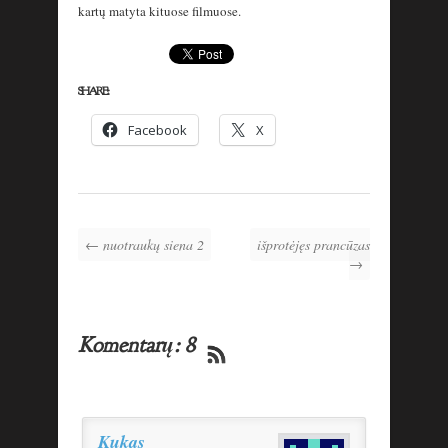
kartų matyta kituose filmuose.
SHARE:
Facebook
X
← nuotraukų siena 2
išprotėjęs prancūzas
→
Komentarų: 8
Kukas