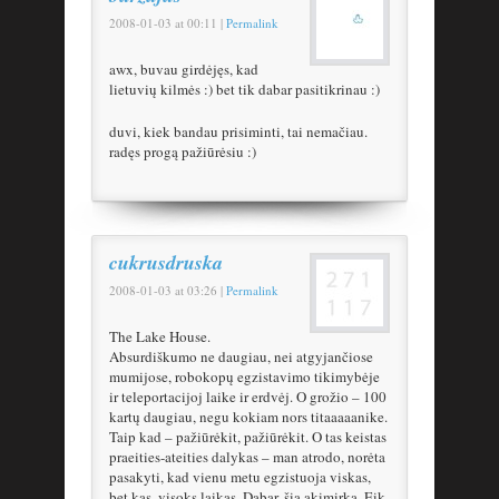
2008-01-03
at
00:11
|
Permalink
awx, buvau girdėjęs, kad
lietuvių kilmės :) bet tik dabar pasitikrinau :)
duvi, kiek bandau prisiminti, tai nemačiau.
radęs progą pažiūrėsiu :)
cukrusdruska
2008-01-03
at
03:26
|
Permalink
The Lake House.
Absurdiškumo ne daugiau, nei atgyjančiose
mumijose, robokopų egzistavimo tikimybėje
ir teleportacijoj laike ir erdvėj. O grožio – 100
kartų daugiau, negu kokiam nors titaaaaanike.
Taip kad – pažiūrėkit, pažiūrėkit. O tas keistas
praeities-ateities dalykas – man atrodo, norėta
pasakyti, kad vienu metu egzistuoja viskas,
bet kas, visoks laikas. Dabar, šią akimirką. Eik