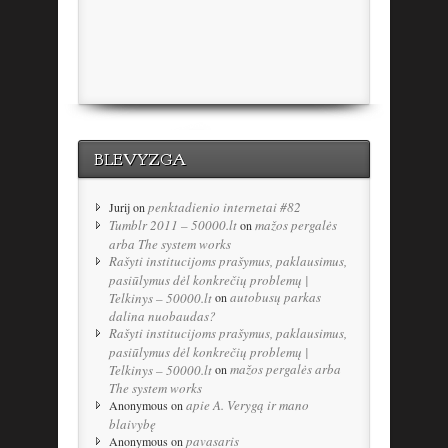
BLEVYZGA
penktadienio internetai #82
Jurij
on
Tumblr 2011 – 50000.lt
mažos pergalės
on
arba The system works
Rašyti institucijoms prašymus, paklausimus,
pasiūlymus dėl konkrečių problemų |
autobusų parkas
Telkinys – 50000.lt
on
dalina nuobaudas?
Rašyti institucijoms prašymus, paklausimus,
pasiūlymus dėl konkrečių problemų |
mažos pergalės arba
Telkinys – 50000.lt
on
The system works
apie A. Verygą ir mano
Anonymous
on
blaivybę
pavasaris
Anonymous
on