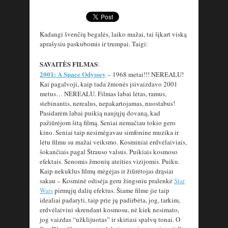
Kadangi švenčių begalės, laiko mažai, tai šįkart viską
aprašysiu paskubomis ir trumpai. Taigi:
SAVAITĖS FILMAS
:
2001: A Space Odyssey
– 1968 metai!!! NEREALU!
Kai pagalvoji, kaip tada žmonės įsivaizdavo 2001
metus… NEREALU. Filmas labai lėtas, ramus,
stebinantis, nerealus, nepakartojamas, nuostabus!
Pasidarėm labai puikią naujųjų dovaną, kad
pažiūrėjom šitą filmą. Seniai nemačiau tokio gero
kino. Seniai taip nesimėgavau simfonine muzika ir
lėtu filmu su mažai veiksmo. Kosminiai erdvėlaiviais,
šokančiais pagal Štrauso valsus. Puikiais kosmoso
efektais. Senomis žmonių ateities vizijomis. Puiku.
Kaip nekuklus filmų mėgėjas ir žiūrėtojas drąsiai
sakau – Kosminė odisėja geru žingsniu pralenkė
Star
Wars
pirmųjų dalių efektus. Šiame filme jie taip
idealiai padaryti, taip prie jų padirbėta, jog, tarkim,
erdvėlaiviui skrendant kosmosu, nė kiek nesimato,
jog vaizdas “užklijuotas” ir skiriasi spalvų tonai. O