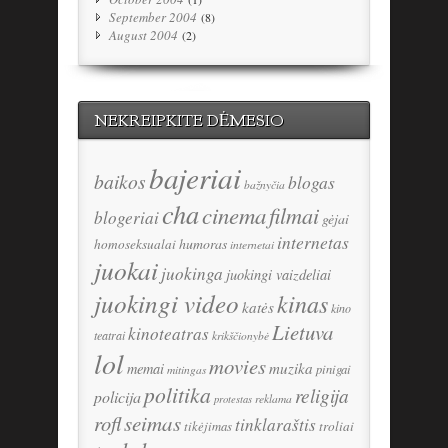
September 2004
(8)
August 2004
(2)
NEKREIPKITE DĖMESIO
bajeriai
baikos
blogas
bažnyčia
cha
cinema
filmai
blogeriai
gėjai
internetas
humoras
homoseksualai
internetai
juokai
juokinga
juokingi vaizdeliai
juokingi video
kinas
katės
kino
Lietuva
kinoteatras
teatrai
krikščionybė
lol
movies
memai
muzika
pinigai
mitingas
politika
religija
policija
reklama
protestas
seimas
rofl
tinklaraštis
tikėjimas
troliai