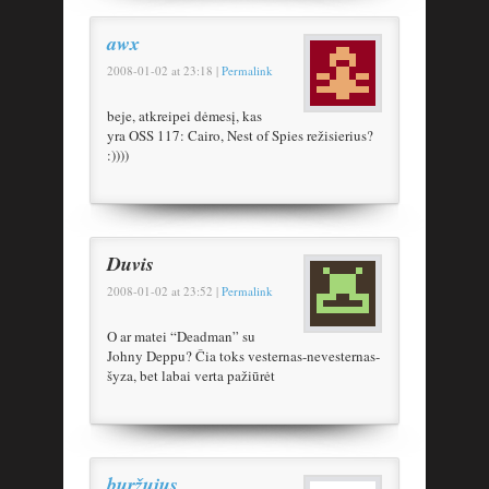
awx
2008-01-02
at
23:18
|
Permalink
beje, atkreipei dėmesį, kas
yra OSS 117: Cairo, Nest of Spies režisierius?
:))))
Duvis
2008-01-02
at
23:52
|
Permalink
O ar matei “Deadman” su
Johny Deppu? Čia toks vesternas-nevesternas-
šyza, bet labai verta pažiūrėt
buržujus