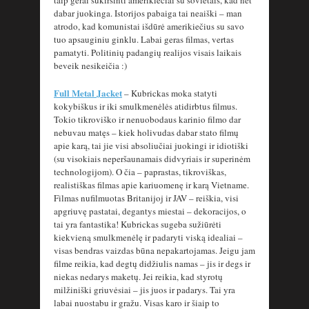
taip gerai sukiršinti amerikiečiai su sovietais, kad net
dabar juokinga. Istorijos pabaiga tai neaiški – man
atrodo, kad komunistai išdūrė amerikiečius su savo
tuo apsauginiu ginklu. Labai geras filmas, vertas
pamatyti. Politinių padangių realijos visais laikais
beveik nesikeičia :)
Full Metal Jacket
– Kubrickas moka statyti
kokybiškus ir iki smulkmenėlės atidirbtus filmus.
Tokio tikroviško ir nenuobodaus karinio filmo dar
nebuvau matęs – kiek holivudas dabar stato filmų
apie karą, tai jie visi absoliučiai juokingi ir idiotiški
(su visokiais neperšaunamais didvyriais ir superinėm
technologijom). O čia – paprastas, tikroviškas,
realistiškas filmas apie kariuomenę ir karą Vietname.
Filmas nufilmuotas Britanijoj ir JAV – reiškia, visi
apgriuvę pastatai, degantys miestai – dekoracijos, o
tai yra fantastika! Kubrickas sugeba sužiūrėti
kiekvieną smulkmenėlę ir padaryti viską idealiai –
visas bendras vaizdas būna nepakartojamas. Jeigu jam
filme reikia, kad degtų didžiulis namas – jis ir degs ir
niekas nedarys maketų. Jei reikia, kad styrotų
milžiniški griuvėsiai – jis juos ir padarys. Tai yra
labai nuostabu ir gražu. Visas karo ir šiaip to