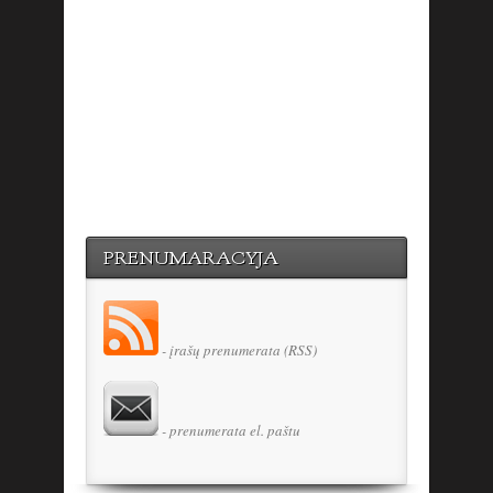
PRENUMARACYJA
- įrašų prenumerata (RSS)
- prenumerata el. paštu