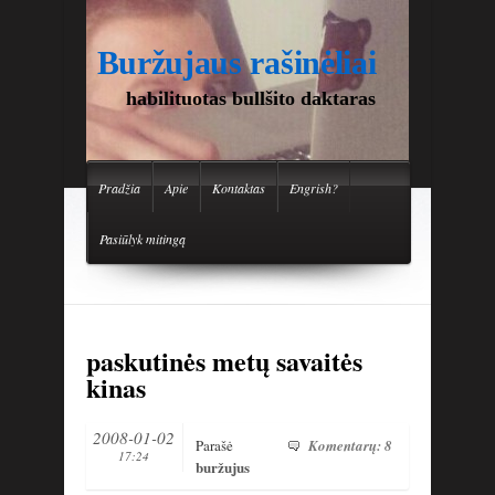
Buržujaus rašinėliai
habilituotas bullšito daktaras
Pradžia
Apie
Kontaktas
Engrish?
Pasiūlyk mitingą
paskutinės metų savaitės
kinas
2008-01-02
Parašė
Komentarų: 8
17:24
buržujus