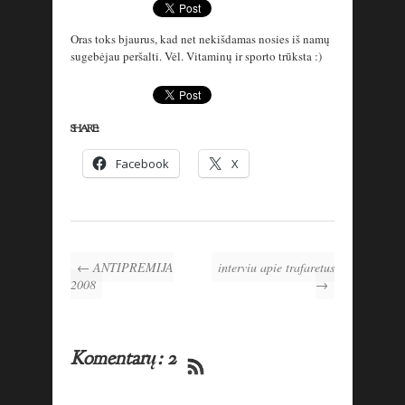
Oras toks bjaurus, kad net nekišdamas nosies iš namų
sugebėjau peršalti. Vėl. Vitaminų ir sporto trūksta :)
SHARE:
Facebook
X
← ANTIPREMIJA
interviu apie trafaretus
2008
→
Komentarų: 2