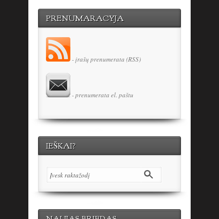
PRENUMARACYJA
- įrašų prenumerata (RSS)
- prenumerata el. paštu
IEŠKAI?
NAUJAS BRIEDAS