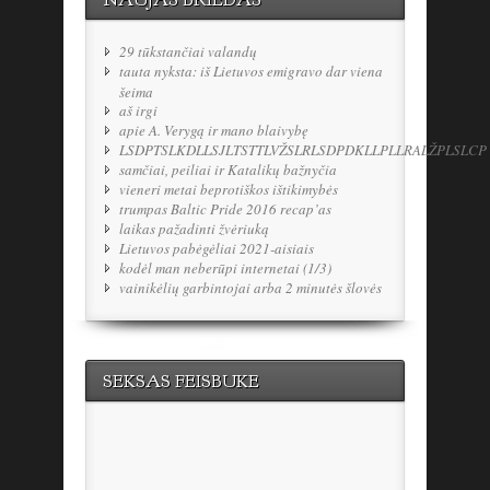
29 tūkstančiai valandų
tauta nyksta: iš Lietuvos emigravo dar viena
šeima
aš irgi
apie A. Verygą ir mano blaivybę
LSDPTSLKDLLSJLTSTTLVŽSLRLSDPDKLLPLLRALŽPLSLCP
samčiai, peiliai ir Katalikų bažnyčia
vieneri metai beprotiškos ištikimybės
trumpas Baltic Pride 2016 recap’as
laikas pažadinti žvėriuką
Lietuvos pabėgėliai 2021-aisiais
kodėl man neberūpi internetai (1/3)
vainikėlių garbintojai arba 2 minutės šlovės
SEKSAS FEISBUKE