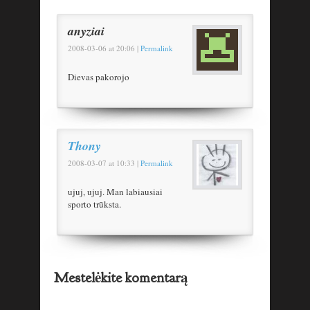
anyziai
2008-03-06
at
20:06
|
Permalink
Dievas pakorojo
Thony
2008-03-07
at
10:33
|
Permalink
ujuj, ujuj. Man labiausiai
sporto trūksta.
Mestelėkite komentarą