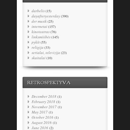
darbelis
(15)
dayafteryesterday
(390)
der musik
(25)
internetai
(157)
kinoteatras
(76)
linksmiiibės
(145)
pykšt
(55)
religija
(33)
serialai, televizija
(23)
skaitalai
(10)
RETROSPEKTYVA
December 2018
(1)
February 2018
(1)
November 2017
(1)
May 2017
(1)
October 2016
(1)
August 2016
(1)
June 2016
(2)