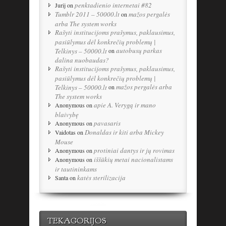
penktadienio internetai #82
Jurij
on
Tumblr 2011 – 50000.lt
mažos pergalės
on
arba The system works
Rašyti institucijoms prašymus, paklausimus,
pasiūlymus dėl konkrečių problemų |
autobusų parkas
Telkinys – 50000.lt
on
dalina nuobaudas?
Rašyti institucijoms prašymus, paklausimus,
pasiūlymus dėl konkrečių problemų |
mažos pergalės arba
Telkinys – 50000.lt
on
The system works
apie A. Verygą ir mano
Anonymous
on
blaivybę
pavasaris
Anonymous
on
Donaldas ir kiti arba Mickey
Vaidotas
on
Mouse
protiniai dantys ir jų rovimas
Anonymous
on
iššūkių metai nacionalistams
Anonymous
on
ir tautininkams
katės sterilizacija
Santa
on
TEKAGORIJOS