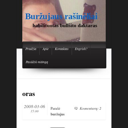
Buržujaus rašinėliai
habilituotas bullšito daktaras
Pradžia
Apie
Kontaktas
Engrish?
Pasiūlyk mitingą
oras
2008-03-06
Parašė
Komentarų: 2
15:00
buržujus