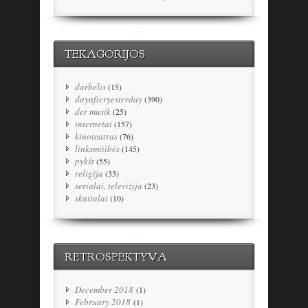
TEKAGORIJOS
darbelis
(15)
dayafteryesterday
(390)
der musik
(25)
internetai
(157)
kinoteatras
(76)
linksmiiibės
(145)
pykšt
(55)
religija
(33)
serialai, televizija
(23)
skaitalai
(10)
RETROSPEKTYVA
December 2018
(1)
February 2018
(1)