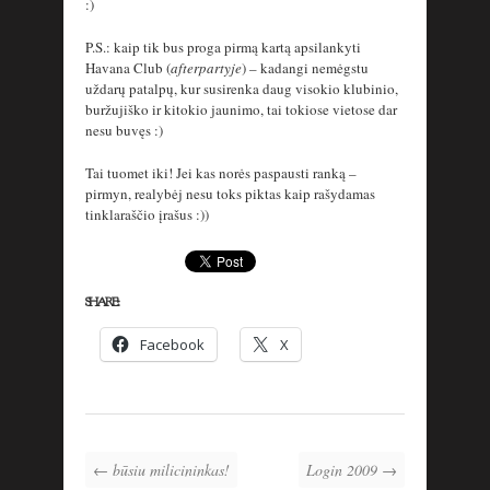
:)
P.S.: kaip tik bus proga pirmą kartą apsilankyti
Havana Club (
afterpartyje
) – kadangi nemėgstu
uždarų patalpų, kur susirenka daug visokio klubinio,
buržujiško ir kitokio jaunimo, tai tokiose vietose dar
nesu buvęs :)
Tai tuomet iki! Jei kas norės paspausti ranką –
pirmyn, realybėj nesu toks piktas kaip rašydamas
tinklaraščio įrašus :))
SHARE:
Facebook
X
← būsiu milicininkas!
Login 2009 →