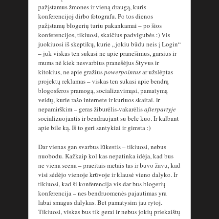
pažįstamus žmones ir vieną draugą, kuris
konferencijoj dirbo fotografu. Po tos dienos
pažįstamų blogerių turiu pakankamai – po šios
konferencijos, tikiuosi, skaičius padvigubės :) Vis
juokiuosi iš skeptikų, kurie „jokiu būdu neis į Login“
– juk viskas ten sukasi ne apie pranešimus, garsius ir
mums nė kiek nesvarbius pranešėjus Styvus ir
kitokius, ne apie gražius
powerpointus
ar užslėptas
projektų reklamas – viskas ten sukasi apie bendrą
blogosferos pramogą, socializavimąsi, pamatymą
veidų, kurie rašo internete ir kuriuos skaitai. Ir
nepamirškim – geras žiburėlis-vakarėlis
afterpartyje
socializuojantis ir bendraujant su bele kuo. Ir kalbant
apie bile ką. Iš to geri santykiai ir gimsta :)
Dar vienas gan svarbus lūkestis – tikiuosi, nebus
nuobodu. Kažkaip kol kas nepatinka idėja, kad bus
ne viena scena – praeitais metais tas ir buvo žavu, kad
visi sėdėjo vienoje krūvoje ir klausė vieno dalyko. Ir
tikiuosi, kad ši konferencija vis dar bus blogerių
konferencija – nes bendruomenės pajautimas yra
labai smagus dalykas. Bet pamatysim jau rytoj.
Tikiuosi, viskas bus tik gerai ir nebus jokių priekaištų