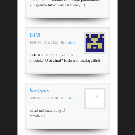
kur galima buvo vardą užsirašyt :)
UFB
2009-06-05
at
03:21
|
Permalink
Uch. Kad žinočiau, kaip tu
atrodai.:) O tu žinai? Eisiu nuotraukų žiūrėt.
buržujus
2009-06-05
at
15:08
|
Permalink
aš tai nežinau, kaip aš
atrodau :)