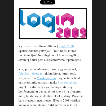
Ką tik atsispausdinau bilietus į
Login 2009
.
Spausdindamas galvojau – ko tikiuosi iš šios
konferencijos? Nes visgi po tokių nuovargiškų
savaičių norisi gero atsipalaidavimo ir pramogos.
Visų pirma, svarbiausia, tikiuosi gyvai pamatyti
Ąžuolas ir draugai
tinklaraščio autorių (-ius),
susipažinti su
Maistas ausims
blogere (arba bent
pasisveikinti), paspausti ranką
Sveikas vaikas
projekto autoriui (jei jis planuoja eiti į šią
konferenciją) ir dar palabinti krūvą kitų blogerių,
kurių tinklaraščius skaitau. O tokių daug. Pamenu,
kaip praeitais metais ėjau į Blogin 2008 visiškai
nieko nepažinodamas. Sutikau tik du šiek tiek