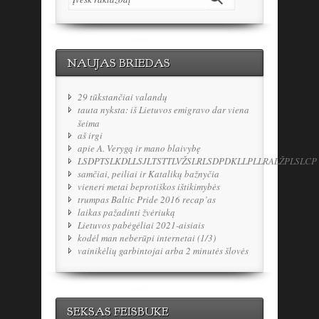
NAUJAS BRIEDAS
29 tūkstančiai valandų
tauta nyksta: iš Lietuvos emigravo dar viena
šeima
aš irgi
apie A. Verygą ir mano blaivybę
LSDPTSLKDLLSJLTSTTLVŽSLRLSDPDKLLPLLRALŽPLSLCP
samčiai, peiliai ir Katalikų bažnyčia
vieneri metai beprotiškos ištikimybės
trumpas Baltic Pride 2016 recap’as
laikas pažadinti žvėriuką
Lietuvos pabėgėliai 2021-aisiais
kodėl man neberūpi internetai (1/3)
vainikėlių garbintojai arba 2 minutės šlovės
SEKSAS FEISBUKE