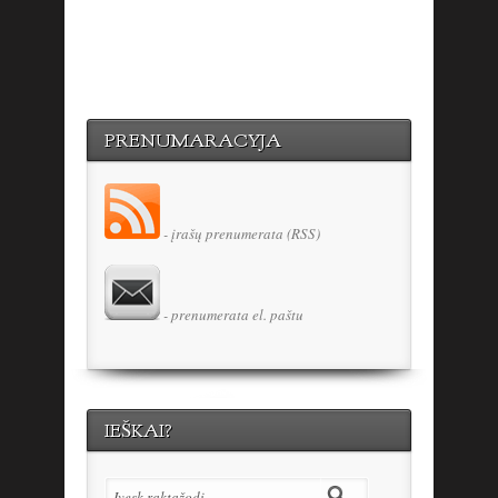
PRENUMARACYJA
- įrašų prenumerata (RSS)
- prenumerata el. paštu
IEŠKAI?