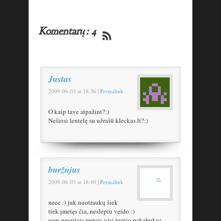
Komentarų: 4
Justas
2009-06-03
at
18:36
|
Permalink
O kaip tave atpažint?:)
Nešiosi lentelę su užrašū kleckas.lt?:)
buržujus
2009-06-03
at
18:40
|
Permalink
neee :) juk nuotraukų šiek
tiek įmetęs čia, neslepiu veido :)
nors praeitais metais visi turėjo pakabukus,