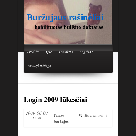
Buržujaus rašinėliai
habilituotas bullšito daktaras
Pradžia
Apie
Kontaktas
Engrish?
Pasiūlyk mitingą
Login 2009 lūkesčiai
2009-06-03
Parašė
Komentarų: 4
17:38
buržujus