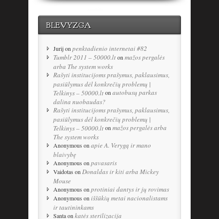
BLEVYZGA
penktadienio internetai #82
Jurij
on
Tumblr 2011 – 50000.lt
mažos pergalės
on
arba The system works
Rašyti institucijoms prašymus, paklausimus,
pasiūlymus dėl konkrečių problemų |
autobusų parkas
Telkinys – 50000.lt
on
dalina nuobaudas?
Rašyti institucijoms prašymus, paklausimus,
pasiūlymus dėl konkrečių problemų |
mažos pergalės arba
Telkinys – 50000.lt
on
The system works
apie A. Verygą ir mano
Anonymous
on
blaivybę
pavasaris
Anonymous
on
Donaldas ir kiti arba Mickey
Vaidotas
on
Mouse
protiniai dantys ir jų rovimas
Anonymous
on
iššūkių metai nacionalistams
Anonymous
on
ir tautininkams
katės sterilizacija
Santa
on