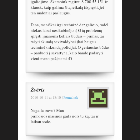
įgaliojimo. Skambink regitrai 8 700 55 151 ir
klausk, kaip galima šitą reikalą išspręsti, jei
ten maloniai paslaugūs.
Dina, maniškei irgi techninė dar galiojo, todėl
niekas labai nesikabinėjo :) O tą problemą
spręsti įmanoma keliais būdais – pirmas, tai
rašyti skundą savivaldybei (kai baigsis
techninė), skundą policijai. O geriausias būdas
– parduoti į savartyną, kaip bandė padaryti
vieni mano pažįstami :D
Žvėris
2010-10-11
at
18:10
|
Permalink
Negaila buvo? Man
pirmosios mašinos gaila nors tu ką, tai ir
laikau sode.