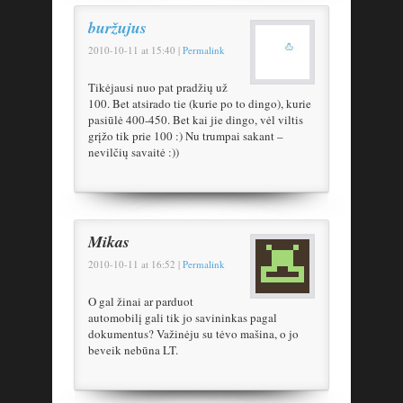
buržujus
2010-10-11
at
15:40
|
Permalink
Tikėjausi nuo pat pradžių už
100. Bet atsirado tie (kurie po to dingo), kurie
pasiūlė 400-450. Bet kai jie dingo, vėl viltis
grįžo tik prie 100 :) Nu trumpai sakant –
nevilčių savaitė :))
Mikas
2010-10-11
at
16:52
|
Permalink
O gal žinai ar parduot
automobilį gali tik jo savininkas pagal
dokumentus? Važinėju su tėvo mašina, o jo
beveik nebūna LT.