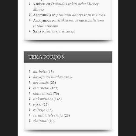
Donaldas ir kiti arba Mickey
Vaidotas
on
Mouse
protiniai dantys ir jų rovimas
Anonymous
on
iššūkių metai nacionalistams
Anonymous
on
ir tautininkams
katės sterilizacija
Santa
on
TEKAGORIJOS
darbelis
(15)
dayafteryesterday
(390)
der musik
(25)
internetai
(157)
kinoteatras
(76)
linksmiiibės
(145)
pykšt
(55)
religija
(33)
serialai, televizija
(23)
skaitalai
(10)