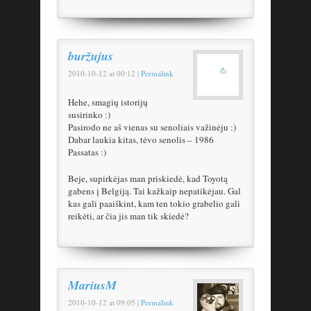
buržujus
2010-10-12
at
00:12
|
Permalink
Hehe, smagių istorijų
susirinko :)
Pasirodo ne aš vienas su senoliais važinėju :)
Dabar laukia kitas, tėvo senolis – 1986
Passatas :)
Beje, supirkėjas man priskiedė, kad Toyotą
gabens į Belgiją. Tai kažkaip nepatikėjau. Gal
kas gali paaiškint, kam ten tokio grabelio gali
reikėti, ar čia jis man tik skiedė?
MariusM
2010-10-12
at
09:05
|
Permalink