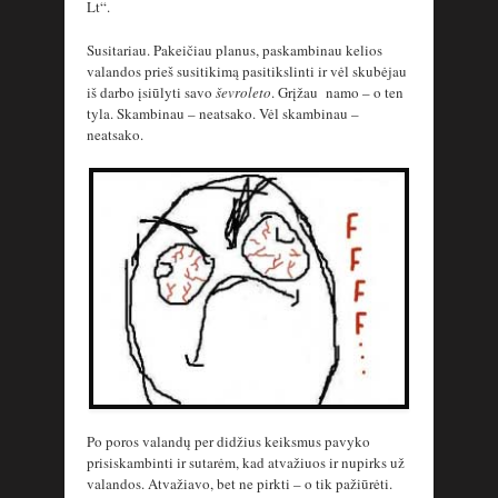
Lt“.
Susitariau. Pakeičiau planus, paskambinau kelios
valandos prieš susitikimą pasitikslinti ir vėl skubėjau
iš darbo įsiūlyti savo
ševroleto
. Grįžau namo – o ten
tyla. Skambinau – neatsako. Vėl skambinau –
neatsako.
Po poros valandų per didžius keiksmus pavyko
prisiskambinti ir sutarėm, kad atvažiuos ir nupirks už
valandos. Atvažiavo, bet ne pirkti – o tik pažiūrėti.