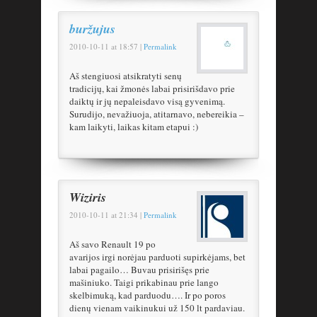
buržujus
2010-10-11
at
18:57
|
Permalink
Aš stengiuosi atsikratyti senų
tradicijų, kai žmonės labai prisirišdavo prie
daiktų ir jų nepaleisdavo visą gyvenimą.
Surudijo, nevažiuoja, atitarnavo, nebereikia –
kam laikyti, laikas kitam etapui :)
Wiziris
2010-10-11
at
21:34
|
Permalink
Aš savo Renault 19 po
avarijos irgi norėjau parduoti supirkėjams, bet
labai pagailo… Buvau prisirišęs prie
mašiniuko. Taigi prikabinau prie lango
skelbimuką, kad parduodu…. Ir po poros
dienų vienam vaikinukui už 150 lt pardaviau.