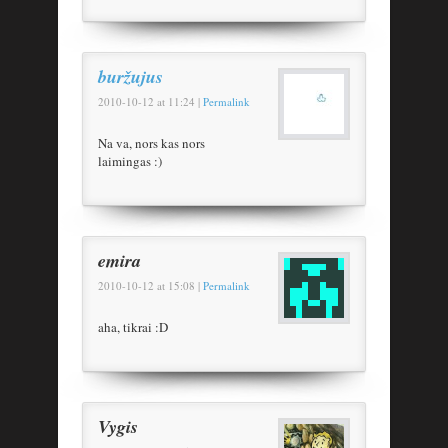
buržujus
2010-10-12
at
11:24
|
Permalink
Na va, nors kas nors
laimingas :)
emira
2010-10-12
at
15:08
|
Permalink
aha, tikrai :D
Vygis