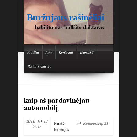
Buržujaus rašinėliai
habilituotas bullšito daktaras
Pradžia
Apie
Kontaktas
Engrish?
Pasiūlyk mitingą
kaip aš pardavinėjau
automobilį
2010-10-11
Parašė
Komentarų: 21
09:17
buržujus