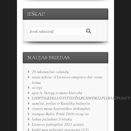
IEŠKAI?
NAUJAS BRIEDAS
29 tūkstančiai valandų
tauta nyksta: iš Lietuvos emigravo dar viena
šeima
aš irgi
apie A. Verygą ir mano blaivybę
LSDPTSLKDLLSJLTSTTLVŽSLRLSDPDKLLPLLRALŽPLSLCP
samčiai, peiliai ir Katalikų bažnyčia
vieneri metai beprotiškos ištikimybės
trumpas Baltic Pride 2016 recap’as
laikas pažadinti žvėriuką
Lietuvos pabėgėliai 2021-aisiais
kodėl man neberūpi internetai (1/3)