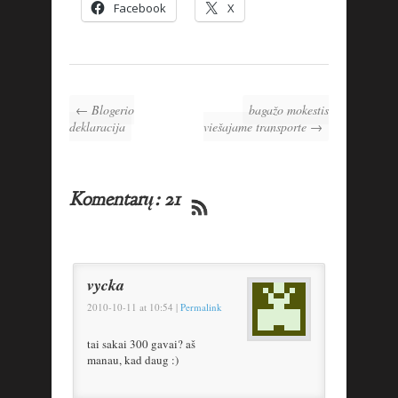
Facebook
X
← Blogerio
bagažo mokestis
deklaracija
viešajame transporte →
Komentarų: 21
vycka
2010-10-11
at
10:54
|
Permalink
tai sakai 300 gavai? aš
manau, kad daug :)