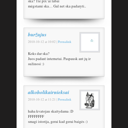
ska? Tie pix’ai labai
mėgstami ska… Gal net ska padaryti..
buržujus
2010-10-12
at
10:02
|
Permalink
Koks dar ska?
Juos padarė internetai. Paspausk ant jų ir
sužinosi :)
alkoholikairnieksai
2010-10-12
at
11:21
|
Permalink
haha kvatojau skaitydama :D
FFFFFFFF
smagi istorija, gerai kad gerai baigės :)