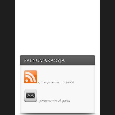
PRENUMARACYJA
- įrašų prenumerata (RSS)
- prenumerata el. paštu