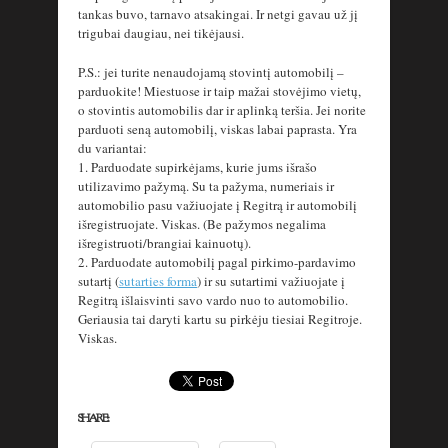
tankas buvo, tarnavo atsakingai. Ir netgi gavau už jį
trigubai daugiau, nei tikėjausi.
P.S.: jei turite nenaudojamą stovintį automobilį –
parduokite! Miestuose ir taip mažai stovėjimo vietų,
o stovintis automobilis dar ir aplinką teršia. Jei norite
parduoti seną automobilį, viskas labai paprasta. Yra
du variantai:
1. Parduodate supirkėjams, kurie jums išrašo
utilizavimo pažymą. Su ta pažyma, numeriais ir
automobilio pasu važiuojate į Regitrą ir automobilį
išregistruojate. Viskas. (Be pažymos negalima
išregistruoti/brangiai kainuotų).
2. Parduodate automobilį pagal pirkimo-pardavimo
sutartį (
sutarties forma
) ir su sutartimi važiuojate į
Regitrą išlaisvinti savo vardo nuo to automobilio.
Geriausia tai daryti kartu su pirkėju tiesiai Regitroje.
Viskas.
SHARE: