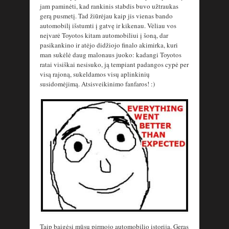
jam paminėti, kad rankinis stabdis buvo užtraukas
gerą pusmetį. Tad žiūrėjau kaip jis vienas bando
automobilį išstumti į gatvę ir kikenau. Vėliau vos
neįvarė Toyotos kitam automobiliui į šoną, dar
pasikankino ir atėjo didžiojo finalo akimirka, kuri
man sukėlė daug malonaus juoko: kadangi Toyotos
ratai visiškai nesisuko, ją tempiant padangos cypė per
visą rajoną, sukeldamos visų aplinkinių
susidomėjimą. Atsisveikinimo fanfaros! :)
Taip baigėsi mūsų pirmojo automobilio istorija. Geras