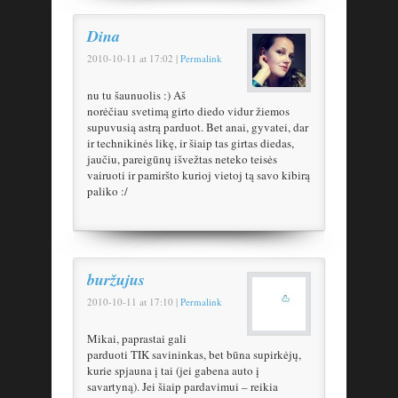
Dina
2010-10-11
at
17:02
|
Permalink
nu tu šaunuolis :) Aš
norėčiau svetimą girto diedo vidur žiemos
supuvusią astrą parduot. Bet anai, gyvatei, dar
ir technikinės likę, ir šiaip tas girtas diedas,
jaučiu, pareigūnų išvežtas neteko teisės
vairuoti ir pamiršto kurioj vietoj tą savo kibirą
paliko :/
buržujus
2010-10-11
at
17:10
|
Permalink
Mikai, paprastai gali
parduoti TIK savininkas, bet būna supirkėjų,
kurie spjauna į tai (jei gabena auto į
savartyną). Jei šiaip pardavimui – reikia