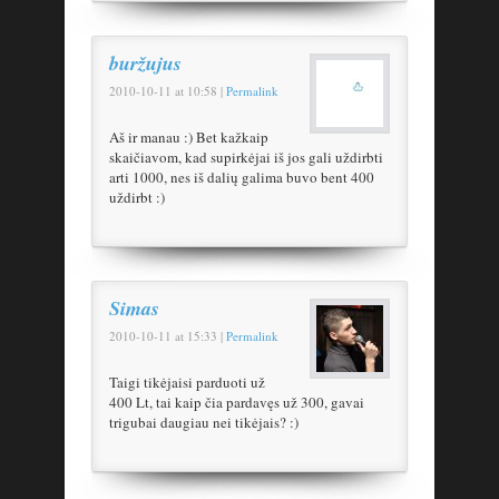
buržujus
2010-10-11
at
10:58
|
Permalink
Aš ir manau :) Bet kažkaip
skaičiavom, kad supirkėjai iš jos gali uždirbti
arti 1000, nes iš dalių galima buvo bent 400
uždirbt :)
Simas
2010-10-11
at
15:33
|
Permalink
Taigi tikėjaisi parduoti už
400 Lt, tai kaip čia pardavęs už 300, gavai
trigubai daugiau nei tikėjais? :)