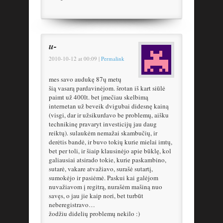
u-
2010-10-12
at
00:09
|
Permalink
mes savo audukę 87ų metų
šią vasarą pardavinėjom. šrotan iš kart siūlė
paimt už 400lt. bet įmečiau skelbimą
internetan už beveik dvigubai didesnę kainą
(visgi, dar ir užsikurdavo be problemų, aišku
technikinę pravaryt investicijų jau daug
reiktų). sulaukėm nemažai skambučių, ir
derėtis bandė, ir buvo tokių kurie mielai imtų,
bet per toli, ir šiaip klausinėjo apie būklę, kol
galiausiai atsirado tokie, kurie paskambino,
sutarė, vakare atvažiavo, surašė sutartį,
sumokėjo ir pasiėmė. Paskui kai galėjom
nuvažiavom į regitrą, nurašėm mašiną nuo
savęs, o jau jie kaip nori, bet turbūt
neberegistravo…
žodžiu didelių problemų nekilo :)