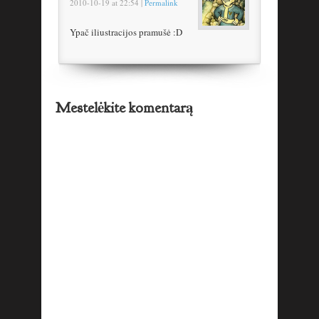
2010-10-19
at
22:54
|
Permalink
Ypač iliustracijos pramušė :D
Mestelėkite komentarą