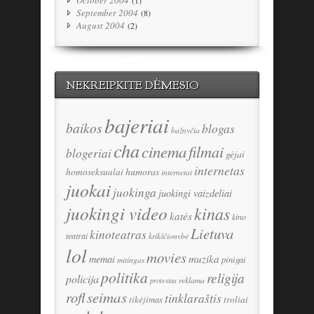
September 2004
(8)
August 2004
(2)
NEKREIPKITE DĖMESIO
bajeriai
baikos
blogas
bažnyčia
cha
cinema
filmai
blogeriai
gėjai
internetas
humoras
homoseksualai
internetai
juokai
juokinga
juokingi vaizdeliai
juokingi video
kinas
katės
kino
Lietuva
kinoteatras
teatrai
krikščionybė
lol
movies
memai
muzika
pinigai
mitingas
politika
religija
policija
reklama
protestas
seimas
rofl
tinklaraštis
tikėjimas
troliai