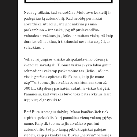
Nedaug trūksta, kad suruoščiau Molotovo kokteilį ir
padegčiau tą automobilį. Kad nebūtų per mažai
absurdiška situacija, artėjant nakčiai jis man
paskambino – ir pasakė, jog už puslavandžio-
valandos atvažiuos jo „šefas“ ir susitars viską. Aš kaip
durnius vėl laukiau, ir tikriausiai nesunku atspėti, ar
sulaukiau…
Vėliau įsijungiau visiško atsipalaidavimo būseną ir
švenčiau savaitgalį. Tuomet viskas įvyko labai greit:
sekmadienį vakarop paskambino tas „šefas“, aš jam
visais gražiais epitetais išaiškinau, kaip jie mane
užp**o, tuomet jis atvažiavo, sukirtom rankom už
300 Lt, kitą dieną pasirašėm sutartį ir viskas baigėsi.
Paminėsiu, kad vyrukas buvo toks pats šlykštus, kaip
ir jų visų elgesys iki to.
Bet! Būta ir smagių dalykų. Mano kančias šiek tiek
atpirko spektaklis, kurį pamačiau vieną vakarą grįžęs
namo. Kaip tik tuo metu jis atvažiavo pasiimt
automobilio, tad pro langą piktdžiugiškai galėjau
stebėti, kaip jis kankinasi. Buvau „netyčia“ pamiršęs