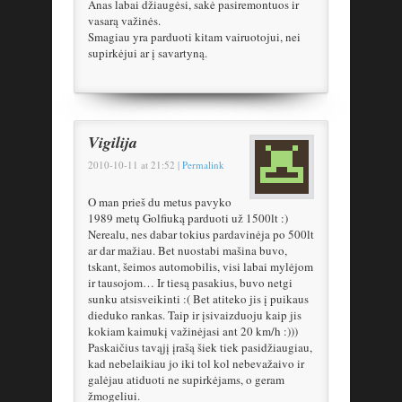
Anas labai džiaugėsi, sakė pasiremontuos ir
vasarą važinės.
Smagiau yra parduoti kitam vairuotojui, nei
supirkėjui ar į savartyną.
Vigilija
2010-10-11
at
21:52
|
Permalink
O man prieš du metus pavyko
1989 metų Golfiuką parduoti už 1500lt :)
Nerealu, nes dabar tokius pardavinėja po 500lt
ar dar mažiau. Bet nuostabi mašina buvo,
tskant, šeimos automobilis, visi labai mylėjom
ir tausojom… Ir tiesą pasakius, buvo netgi
sunku atsisveikinti :( Bet atiteko jis į puikaus
dieduko rankas. Taip ir įsivaizduoju kaip jis
kokiam kaimukį važinėjasi ant 20 km/h :)))
Paskaičius tavąjį įrašą šiek tiek pasidžiaugiau,
kad nebelaikiau jo iki tol kol nebevažaivo ir
galėjau atiduoti ne supirkėjams, o geram
žmogeliui.