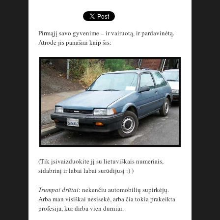
Pirmąjį savo gyvenime – ir vairuotą, ir pardavinėtą.
Atrodė jis panašiai kaip šis:
(Tik įsivaizduokite jį su lietuviškais numeriais,
sidabrinį ir labai labai surūdijusį :) )
Trumpai drūtai
: nekenčiu automobilių supirkėjų.
Arba man visiškai nesisekė, arba čia tokia prakeikta
profesija, kur dirba vien durniai.