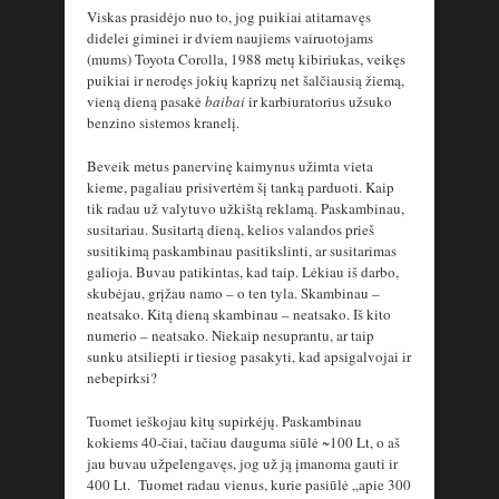
Viskas prasidėjo nuo to, jog puikiai atitarnavęs
didelei giminei ir dviem naujiems vairuotojams
(mums) Toyota Corolla, 1988 metų kibiriukas, veikęs
puikiai ir nerodęs jokių kaprizų net šalčiausią žiemą,
vieną dieną pasakė
baibai
ir karbiuratorius užsuko
benzino sistemos kranelį.
Beveik metus panervinę kaimynus užimta vieta
kieme, pagaliau prisivertėm šį tanką parduoti. Kaip
tik radau už valytuvo užkištą reklamą. Paskambinau,
susitariau. Susitartą dieną, kelios valandos prieš
susitikimą paskambinau pasitikslinti, ar susitarimas
galioja. Buvau patikintas, kad taip. Lėkiau iš darbo,
skubėjau, grįžau namo – o ten tyla. Skambinau –
neatsako. Kitą dieną skambinau – neatsako. Iš kito
numerio – neatsako. Niekaip nesuprantu, ar taip
sunku atsiliepti ir tiesiog pasakyti, kad apsigalvojai ir
nebepirksi?
Tuomet ieškojau kitų supirkėjų. Paskambinau
kokiems 40-čiai, tačiau dauguma siūlė ~100 Lt, o aš
jau buvau užpelengavęs, jog už ją įmanoma gauti ir
400 Lt. Tuomet radau vienus, kurie pasiūlė „apie 300