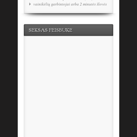
vainikėlių garbintojai arba 2 minutės šlovės
SEKSAS FEISBUKE