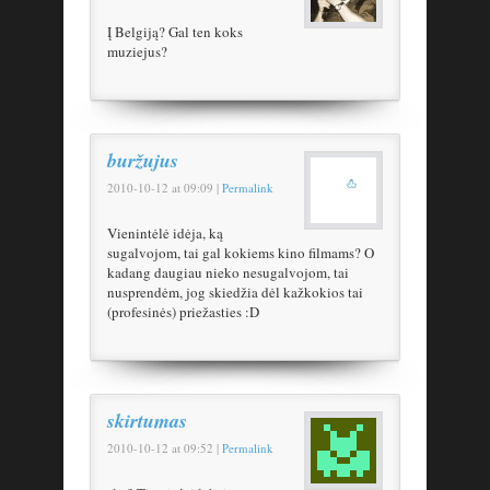
Į Belgiją? Gal ten koks
muziejus?
buržujus
2010-10-12
at
09:09
|
Permalink
Vienintėlė idėja, ką
sugalvojom, tai gal kokiems kino filmams? O
kadang daugiau nieko nesugalvojom, tai
nusprendėm, jog skiedžia dėl kažkokios tai
(profesinės) priežasties :D
skirtumas
2010-10-12
at
09:52
|
Permalink