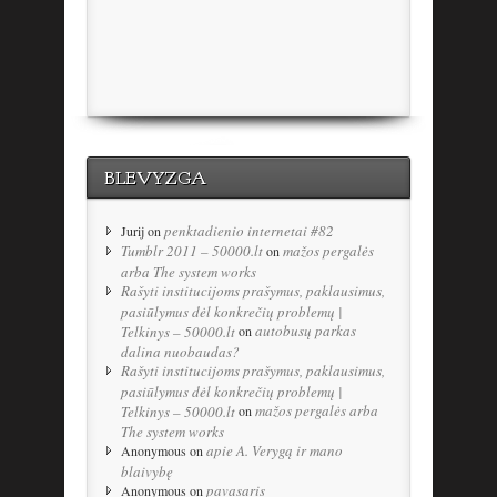
BLEVYZGA
penktadienio internetai #82
Jurij
on
Tumblr 2011 – 50000.lt
mažos pergalės
on
arba The system works
Rašyti institucijoms prašymus, paklausimus,
pasiūlymus dėl konkrečių problemų |
autobusų parkas
Telkinys – 50000.lt
on
dalina nuobaudas?
Rašyti institucijoms prašymus, paklausimus,
pasiūlymus dėl konkrečių problemų |
mažos pergalės arba
Telkinys – 50000.lt
on
The system works
apie A. Verygą ir mano
Anonymous
on
blaivybę
pavasaris
Anonymous
on