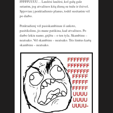
FFFFFUUUU… Laužėsi laužėsi, kol galų gale
sutarėm, jog atvažiuos kitą dieną su tralu ir išsiveš.
Spjoviau į penktadienio planus, todėl susitarėm vėl
po darbo.
Penktadienį vėl pasiskambinau iš anksto,
pasitikslinu, jis mane patikina, kad atvažiuos. Po
darbo lekiu namo, grįžtu – o ten tyla. Skambinu –
neatsako. Vėl skambinu – neatsako. Tris šimtus kartų
skambinu – neatsako.