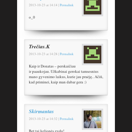
2013-10-23
at
14:14
|
Permalink
o_0
Trečias.K
2013-10-23
at
14:28
|
Permalink
Kaip ir Donatas – perskaičiau
ir paaukojau. Užkabinai gerokai tamsesnius
mano gyvenimo laikus, kurie jau praėję.. Ačiū,
kad priminei, kaip man dabar gera :)
Skirmantas
2013-10-23
at
14:32
|
Permalink
Bet tai kelionės gydo!