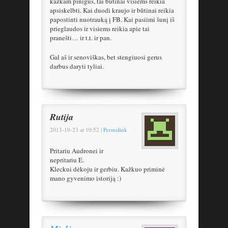
kažkam pinigus, tai būtinai visiems reikia
apsiskelbti. Kai duodi kraujo ir būtinai reikia
papostinti nuotrauką į FB. Kai pasiimi šunį iš
prieglaudos ir visiems reikia apie tai
pranešti… ir t.t. ir pan.
Gal aš ir senoviškas, bet stengiuosi gerus
darbus daryti tyliai.
Rutija
2013-10-23
at
10:52
|
Permalink
Pritariu Audronei ir
nepritariu E.
Kleckui dėkoju ir gerbiu. Kažkuo priminė
mano gyvenimo istoriją :)