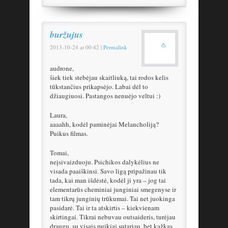
buržujus
2013-10-24
at
00:42
|
Permalink
audrone,
šiek tiek stebėjau skaitliuką, tai rodos kelis
tūkstančius prikapsėjo. Labai dėl to
džiaugiuosi. Pastangos nenuėjo veltui :)
Laura,
aaaahh, kodėl paminėjai Melancholiją?
Puikus filmas.
Tomai,
neįsivaizduoju. Psichikos dalykėlius ne
visada paaiškinsi. Savo ligą pripažinau tik
tada, kai man išdėstė, kodėl ji yra – jog tai
elementarūs cheminiai junginiai smegenyse ir
tam tikrų junginių trūkumai. Tai net juokinga
pasidarė. Tai ir ta atskirtis – kiekvienam
skirtingai. Tikrai nebuvau outsaideris, turėjau
draugų, su visais puikiai sutariau, bet kažkas