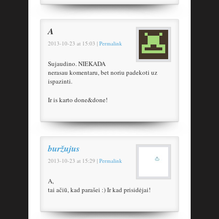
A
2013-10-23
at
15:03
|
Permalink
Sujaudino. NIEKADA
nerasau komentaru, bet noriu padekoti uz
ispazinti.
Ir is karto done&done!
buržujus
2013-10-23
at
15:29
|
Permalink
A,
tai ačiū, kad parašei :) Ir kad prisidėjai!