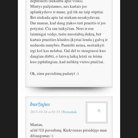
depresuoti (nekalbu apie visus).
Mintys pažįstamos, nes kartais jos
aplankydavo ir mane, gal tik ne taip stipriai.
Bet niekada apie tai niekam nesakydavau.
Dar manau, kad daug įtakos turi praeitis ir jos
potyriai. Čia sau taikyčiau. Nors ir esu
laimingai vedęs, turiu nuostabią dukrą, bet
kartais praeities klaidos įkyriai lenda į galvą ir
neduoda ramybės. Pamiršti neina, susitaikyti
irgi kol kas nelabai. Gal dėl to stengiuosi kuo
daugiau dirbti, o laisvą laiką leisti su šeima
kuo įspūdingiau, kad neliktų vietos praičiai.
Ok, einu pavedimą padaryt :)
buržujus
2013-10-24
at
01:33
|
Permalink
Mariau,
ačiū! Už pavedimą. Kiekvienas prisidėjęs man
džiaugsmas :)