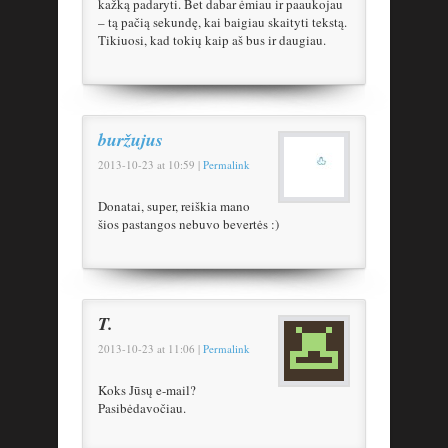
kažką padaryti. Bet dabar ėmiau ir paaukojau
– tą pačią sekundę, kai baigiau skaityti tekstą.
Tikiuosi, kad tokių kaip aš bus ir daugiau.
buržujus
2013-10-23
at
10:59
|
Permalink
Donatai, super, reiškia mano
šios pastangos nebuvo bevertės :)
T.
2013-10-23
at
11:06
|
Permalink
Koks Jūsų e-mail?
Pasibėdavočiau.