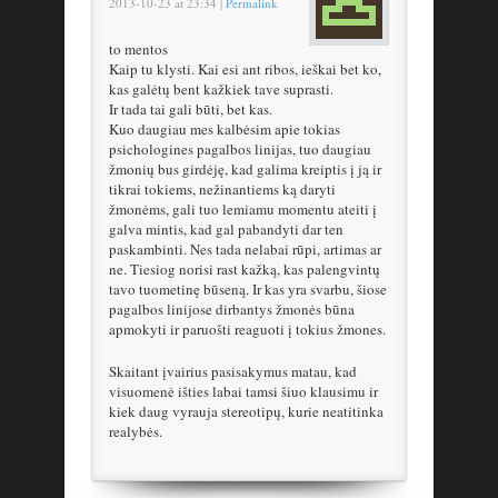
2013-10-23
at
23:34
|
Permalink
to mentos
Kaip tu klysti. Kai esi ant ribos, ieškai bet ko,
kas galėtų bent kažkiek tave suprasti.
Ir tada tai gali būti, bet kas.
Kuo daugiau mes kalbėsim apie tokias
psichologines pagalbos linijas, tuo daugiau
žmonių bus girdėję, kad galima kreiptis į ją ir
tikrai tokiems, nežinantiems ką daryti
žmonėms, gali tuo lemiamu momentu ateiti į
galva mintis, kad gal pabandyti dar ten
paskambinti. Nes tada nelabai rūpi, artimas ar
ne. Tiesiog norisi rast kažką, kas palengvintų
tavo tuometinę būseną. Ir kas yra svarbu, šiose
pagalbos linijose dirbantys žmonės būna
apmokyti ir paruošti reaguoti į tokius žmones.
Skaitant įvairius pasisakymus matau, kad
visuomenė išties labai tamsi šiuo klausimu ir
kiek daug vyrauja stereotipų, kurie neatitinka
realybės.