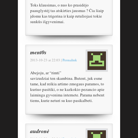
Toks klausimas, o nuo ko prasidėjo
paauglystėj tas atskirties jausmas ? Čia šiaip
įdomu kas trigerina ir kaip rutuliojasi tokie
sunkūs išgyvenimai.
ment0s
2013-10-23
at
22:03
|
Permalink
Abejoju, ar “rimti”
savizudziai ten skambina. Butent, juk esme
tame, kad reikia artimo zmogaus paramos, to
kuriuo pasitiki, o ne kazkokio pezancio apie
laiminga gyvenima internete. Parama nebent
tiems, kurie neturi su kuo pasikalbeti.
audronė