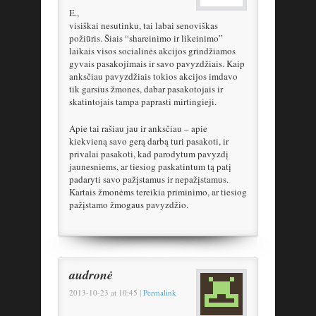
E.,
visiškai nesutinku, tai labai senoviškas
požiūris. Šiais “shareinimo ir likeinimo”
laikais visos socialinės akcijos grindžiamos
gyvais pasakojimais ir savo pavyzdžiais. Kaip
anksčiau pavyzdžiais tokios akcijos imdavo
tik garsius žmones, dabar pasakotojais ir
skatintojais tampa paprasti mirtingieji.
Apie tai rašiau jau ir anksčiau – apie
kiekvieną savo gerą darbą turi pasakoti, ir
privalai pasakoti, kad parodytum pavyzdį
jaunesniems, ar tiesiog paskatintum tą patį
padaryti savo pažįstamus ir nepažįstamus.
Kartais žmonėms tereikia priminimo, ar tiesiog
pažįstamo žmogaus pavyzdžio.
audronė
2013-10-23
at
10:45
|
Permalink