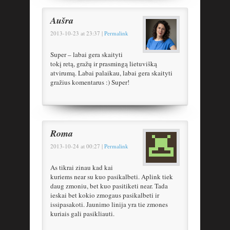
Aušra
2013-10-23
at
23:37
|
Permalink
Super – labai gera skaityti
tokį retą, gražų ir prasmingą lietuvišką
atvirumą. Labai palaikau, labai gera skaityti
gražius komentarus :) Super!
Roma
2013-10-24
at
00:27
|
Permalink
As tikrai zinau kad kai
kuriems near su kuo pasikalbeti. Aplink tiek
daug zmoniu, bet kuo pasitiketi near. Tada
ieskai bet kokio zmogaus pasikalbeti ir
issipasakoti. Jaunimo linija yra tie zmones
kuriais gali pasikliauti.