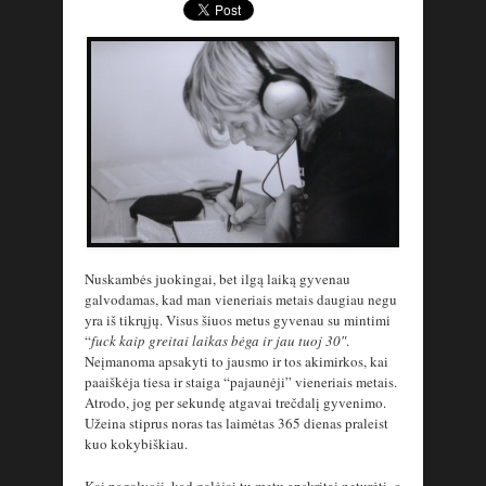
Nuskambės juokingai, bet ilgą laiką gyvenau
galvodamas, kad man vieneriais metais daugiau negu
yra iš tikrųjų. Visus šiuos metus gyvenau su mintimi
“
fuck kaip greitai laikas bėga ir jau tuoj 30″
.
Neįmanoma apsakyti to jausmo ir tos akimirkos, kai
paaiškėja tiesa ir staiga “pajaunėji” vieneriais metais.
Atrodo, jog per sekundę atgavai trečdalį gyvenimo.
Užeina stiprus noras tas laimėtas 365 dienas praleist
kuo kokybiškiau.
Kai pagalvoji, kad galėjai tų metų apskritai neturėti, o