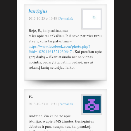
buržujus
2013-10-23
at
10:48
|
Permalink
Beje, E., kaip sakiau, esu
rašęs apie tai anksčiau. Ir iš savo patirties turiu
atvejį, kuris tai patvirtina –
https://www.facebook.com/photo.php?
fbid=10201461521930647
. Kai parašiau apie
gerą darbą – iškart atsirado net ne vienas
norintis, padaryti tą patį. Ir padarė, nes aš
sekantį kartą neturėjau laiko.
E.
2013-10-23
at
10:51
|
Permalink
Audrone, čia kalba ne apie
istorijas, o apie SMS žinutes, tiesioginius
debetus ir pan. nesąmones, kai paaukoji