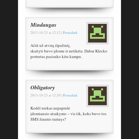
Mindaugas
2013-10-23
at
12:12
|
Permalink
Ačiū už atvirą išpažintį,
skaityti buvo įdomu ir netikėta. Dabar Klecko
portretas pasisuko kitu kampu.
Obligatory
2013-10-23
at
12:20
|
Permalink
Kodėl niekas nepaprašė
įdomiausio atsakymo – vis tik, koks buvo tos
SMS žinutės turinys?