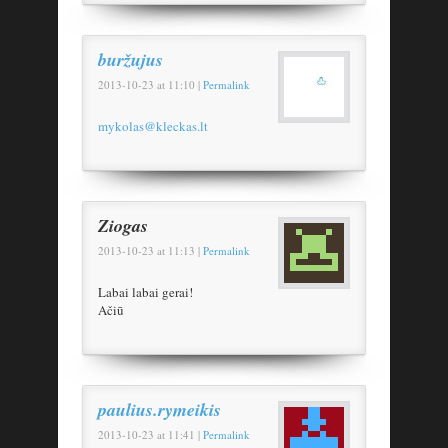
buržujus
2013-10-23
at
11:10
|
Permalink
mykolas@kleckas.lt
Ziogas
2013-10-23
at
11:13
|
Permalink
Labai labai gerai!
Ačiū
paulius.rymeikis
2013-10-23
at
11:41
|
Permalink