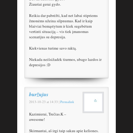
Žiauriai gerai gydo.
Reikia dar pabrėžti, kad net labai stipriems
žmonėms užeina silpnumas. Kad ir kaip
blaiviai bemąstytum ir kiek sugebėtum
vertinti situaciją – vis tiek įmanomas
scenarijus su depresija.
Kiekvienas turime savo raktą.
Niekada neišsižadėk tiurmos, ubago lazdos ir
depresijos :D
buržujus
2013-10-23
at
14:33
|
Permalink
Kazimierai, Trečias.K –
awesome!
Skirmantai, aš irgi taip sakau apie keliones.