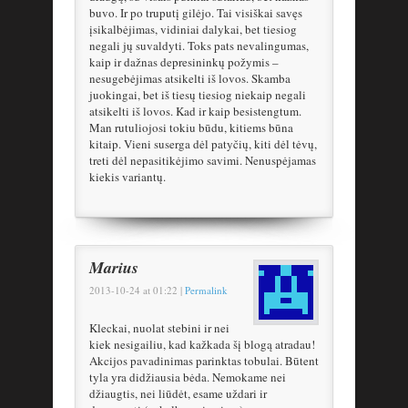
buvo. Ir po truputį gilėjo. Tai visiškai savęs
įsikalbėjimas, vidiniai dalykai, bet tiesiog
negali jų suvaldyti. Toks pats nevalingumas,
kaip ir dažnas depresininkų požymis –
nesugebėjimas atsikelti iš lovos. Skamba
juokingai, bet iš tiesų tiesiog niekaip negali
atsikelti iš lovos. Kad ir kaip besistengtum.
Man rutuliojosi tokiu būdu, kitiems būna
kitaip. Vieni suserga dėl patyčių, kiti dėl tėvų,
treti dėl nepasitikėjimo savimi. Nenuspėjamas
kiekis variantų.
Marius
2013-10-24
at
01:22
|
Permalink
Kleckai, nuolat stebini ir nei
kiek nesigailiu, kad kažkada šį blogą atradau!
Akcijos pavadinimas parinktas tobulai. Būtent
tyla yra didžiausia bėda. Nemokame nei
džiaugtis, nei liūdėt, esame uždari ir