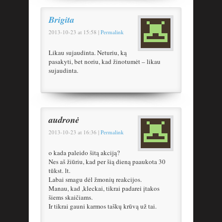
Brigita
2013-10-23
at
15:58
|
Permalink
Likau sujaudinta. Neturiu, ką
pasakyti, bet noriu, kad žinotumėt – likau
sujaudinta.
audronė
2013-10-23
at
16:36
|
Permalink
o kada paleido šitą akciją?
Nes aš žiūriu, kad per šią dieną paaukota 30
tūkst. lt.
Labai smagu dėl žmonių reakcijos.
Manau, kad ,kleckai, tikrai padarei įtakos
šiems skaičiams.
Ir tikrai gauni karmos taškų krūvą už tai.