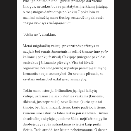
Prie “gelbėjimo plano” greitai prisidėjo dar vienas
žmogus, netrukus buvau pristatytas į reikiamą įstaigą,
o tos įstaigos darbuotoja po kokių 7 pokalbio su
manimi minučių mane tiesiog sustabdė ir paklausė:
“
Ar pasiruošęs išsikapanoti?
“.
“
Aišku ne”
, atsakiau.
Metai migdančių vaistų, priverstinės pažintys su
naujais bei senais žmonėmis ir solinė tranzavimo
yolo
kelionė į pankų festivalį Čekijoje (miegant pakelėse
susisukus į šiltnamio plėvelę). Visa tai išvalė
organizmą bei smegeninę ir padėjo pamatą-galimybę
formuotis naujai asmenybei. Su savitais pliusais, su
savitais šūdais, bet užtat
gyvą
asmenybę.
Tokia mano istorija. Ir šiandien ją, ilgai laikytą
viduje, užrašiau čia savo ateities vaikams (kuriems,
tikiuosi, jos neprireiks), savo šeimai (kurie apie tai
žinojo, bet labai mažai), tiems, kurie padėjo, ir tiems,
jau šiandien
kuriems šios istorijos labai reikia
. Buvau
absoliučioje skylėje, juodame šūde, neįtikėtino gylio
duobėje, gyvybės nutraukimas švietėsi kaip puiki
išeitis. Tada atrodė, jog kitaip nebeįmanoma. O dabar