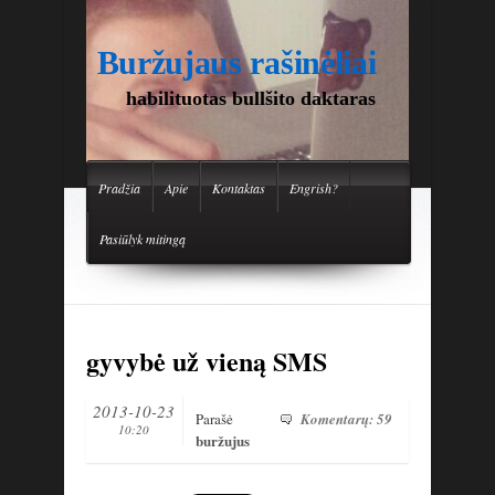
Buržujaus rašinėliai
habilituotas bullšito daktaras
Pradžia
Apie
Kontaktas
Engrish?
Pasiūlyk mitingą
gyvybė už vieną SMS
2013-10-23
Parašė
Komentarų: 59
10:20
buržujus