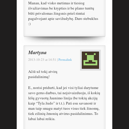
Manau, kad visko metimas ir tiesiog
išvažiavimas be krypties ir be plano turėtų
būti privalomas žingsnis prieš rimtai
pagalvojant apie savižudybę. Daro stebuklus
:)
Martyna
2013-10-23
at
14:51
|
Permalink
Ačiū už tokį atvirą
pasidalinimą!
E., norisi pridurti, kad jei visi tyliai darytume
savo gerus darbus, tai neįsivaizduoju, iš kokių
lėšų gyvuotų Jaunimo linija (be tokių akcijų
kaip “Tyla žudo” ir t.t.). Pati esu savanorė ir
man taip smagu matyt tuos visus tiek žinomų,
tiek eilinių žmonių atvirus pasidalinimus. To
labai labai reikia.