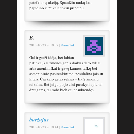
pateikiamą akciją. Spaudžiu ranką kas
pajudino šį reikalą tokiu principu.
E.
2013-10-23
at
10:38
|
Permalink
Gal ir graži idėja, bet labiau
patinka, kai žmonės gerus darbus daro tyliai
arba anonimiškai ir gavę karmos taškų bei
asmenininio pasitenkinimo, nesidalina jais su
kitais. Čia kaip geras seksas – tik 2 žmonių
reikalas. Bet jeigu po jo eini pasakyti apie tai
draugams, tai rodo kiek esi nesubrendęs.
buržujus
2013-10-23
at
10:44
|
Permalink