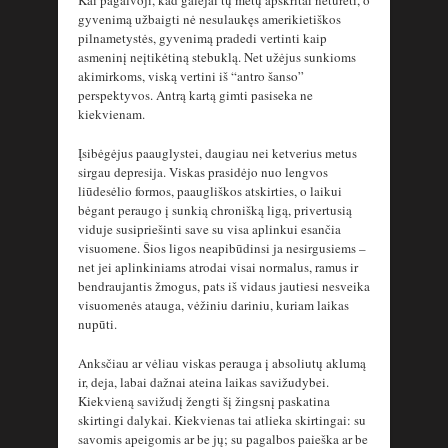
gyvenimą užbaigti nė nesulaukęs amerikietiškos
pilnametystės, gyvenimą pradedi vertinti kaip
asmeninį neįtikėtiną stebuklą. Net užėjus sunkioms
akimirkoms, viską vertini iš “antro šanso”
perspektyvos. Antrą kartą gimti pasiseka ne
kiekvienam.
Įsibėgėjus paauglystei, daugiau nei ketverius metus
sirgau depresija. Viskas prasidėjo nuo lengvos
liūdesėlio formos, paaugliškos atskirties, o laikui
bėgant peraugo į sunkią chronišką ligą, privertusią
viduje susipriešinti save su visa aplinkui esančia
visuomene. Šios ligos neapibūdinsi ja nesirgusiems –
net jei aplinkiniams atrodai visai normalus, ramus ir
bendraujantis žmogus, pats iš vidaus jautiesi nesveika
visuomenės atauga, vėžiniu dariniu, kuriam laikas
nupūti.
Anksčiau ar vėliau viskas perauga į absoliutų aklumą
ir, deja, labai dažnai ateina laikas savižudybei.
Kiekvieną savižudį žengti šį žingsnį paskatina
skirtingi dalykai. Kiekvienas tai atlieka skirtingai: su
savomis apeigomis ar be jų; su pagalbos paieška ar be