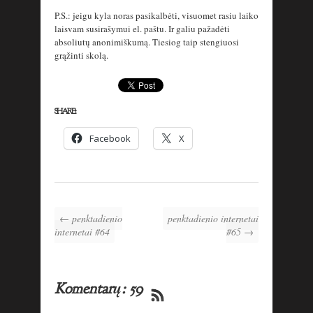
P.S.: jeigu kyla noras pasikalbėti, visuomet rasiu laiko
laisvam susirašymui el. paštu. Ir galiu pažadėti
absoliutų anonimiškumą. Tiesiog taip stengiuosi
grąžinti skolą.
SHARE:
Facebook
X
← penktadienio
penktadienio internetai
internetai #64
#65 →
Komentarų: 59