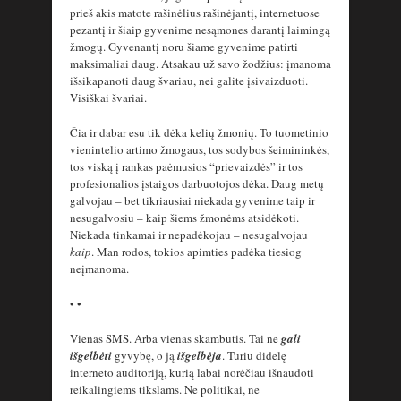
prieš akis matote rašinėlius rašinėjantį, internetuose
pezantį ir šiaip gyvenime nesąmones darantį laimingą
žmogų. Gyvenantį noru šiame gyvenime patirti
maksimaliai daug. Atsakau už savo žodžius: įmanoma
išsikapanoti daug švariau, nei galite įsivaizduoti.
Visiškai švariai.
Čia ir dabar esu tik dėka kelių žmonių. To tuometinio
vienintelio artimo žmogaus, tos sodybos šeimininkės,
tos viską į rankas paėmusios “prievaizdės” ir tos
profesionalios įstaigos darbuotojos dėka. Daug metų
galvojau – bet tikriausiai niekada gyvenime taip ir
nesugalvosiu – kaip šiems žmonėms atsidėkoti.
Niekada tinkamai ir nepadėkojau – nesugalvojau
kaip
. Man rodos, tokios apimties padėka tiesiog
neįmanoma.
• •
Vienas SMS. Arba vienas skambutis. Tai ne
gali
išgelbėti
gyvybę, o ją
išgelbėja
. Turiu didelę
interneto auditoriją, kurią labai norėčiau išnaudoti
reikalingiems tikslams. Ne politikai, ne