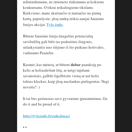
referendumams, ne interneto rinkimams ar kokiems
konkursams. O tikrai reikalingiems tikslams.
Kiekvieno, mane skaitančio ir matančio ne pirmą
kartą, paprašysiu: jūsų rankų reikia naujai Jaunimo
Tyla žudo
linijos akcijai
.
Būtent Jaunimo linija daugeliui potencialių
savižudžių gali būti tas paskutinis žingsnis,
sulaikysiantis nuo išėjimo iš šio puikaus festivalio,
vadinamo Pasauliu.
dabar
Kasmet, kas mėnesį, ar būtent
paaukoję po
kelis ar keliasdešimt litų, ar netgi tapdami
savanoriais, galbūt išgelbėsite vieną ar net kelis
tokius kleckus, kaip jūsų nuolankus prelegentas. Negi
neverta? :)
Ir tai bus geriausias savo gyvenimo įprasminimas. Go
do it and be proud of it.
http://tylazudo.lt/aukojimas/
• •