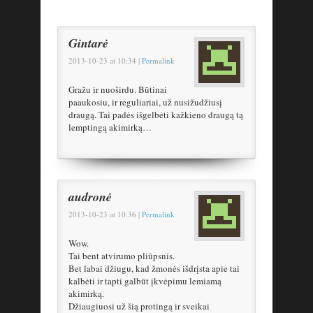
Gintarė
2013-10-23
at
10:34
|
Permalink
Gražu ir nuoširdu. Būtinai
paaukosiu, ir reguliariai, už nusižudžiusį
draugą. Tai padės išgelbėti kažkieno draugą tą
lemptingą akimirką…
audronė
2013-10-23
at
10:36
|
Permalink
Wow.
Tai bent atvirumo pliūpsnis.
Bet labai džiugu, kad žmonės išdrįsta apie tai
kalbėti ir tapti galbūt įkvėpimu lemiamą
akimirką.
Džiaugiuosi už šią protingą ir sveikai