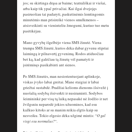
jos; su skirtinga drąsa ar baime; teatrališkai ir viešai,
arba kaip tik ypač privačiai. Kai ilgai dvejojęs
pasiruošiau tai padaryti, paskutinėmis lemtingomis
minutėmis man prisireikė vienos smulkmenos –
atsisveikinti su vieninteliu žmogumi, kuriuo tuo metu
pasitikėjau.
Mano gyvybę išgelbėjo viena SMS žinutė. Viena
trumpa SMS žinutė, kurios dėka dabar gyvenu stipriai
laimingą ir pilnavertį gyvenimą. Rodos atiduočiau
bet ką, kad galėčiau tą žinutę vėl pamatyti ir
įsirėminęs pasikabinti ant sienos.
Po SMS žinutės, man nesiorientuojant aplinkoje,
viskas įvyko labai greitai. Mane staigiai ir labai
griežtai sustabdė. Pradžiai kelioms dienoms išsivežė į
nuošalią sodybą išsiverkti ir nusiraminti. Sodybos
šeimininkė per visą tą laiką nepasakė nė žodžio ir net
žvilgsniu neparodė jokios užuominos, kad esu
kažkuo kitoks ar su manim reikia elgtis kaip su
nesveiku. Tokio elgesio dėka užgimė mintis: “
O gal
visgi esu normalus?
“.