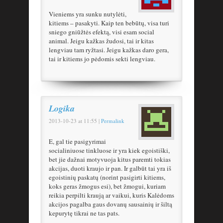
Vieniems yra sunku nutylėti,
kitiems – pasakyti. Kaip ten bebūtų, visa turi
sniego gniūžtės efektą, visi esam social
animal. Jeigu kažkas žudosi, tai ir kitas
lengviau tam ryžtasi. Jeigu kažkas daro gera,
tai ir kitiems jo pėdomis sekti lengviau.
Logika
2013-10-23
at
11:55
|
Permalink
E, gal tie pasigyrimai
socialiniuose tinkluose ir yra kiek egoistiški,
bet jie dažnai motyvuoja kitus paremti tokias
akcijas, duoti kraujo ir pan. Ir galbūt tai yra iš
egoistinių paskatų (norint pasigirti kitiems,
koks geras žmogus esi), bet žmogui, kuriam
reikia perpilti kraują ar vaikui, kuris Kalėdoms
akcijos pagalba gaus dovanų sausainių ir šiltą
kepurytę tikrai ne tas pats.