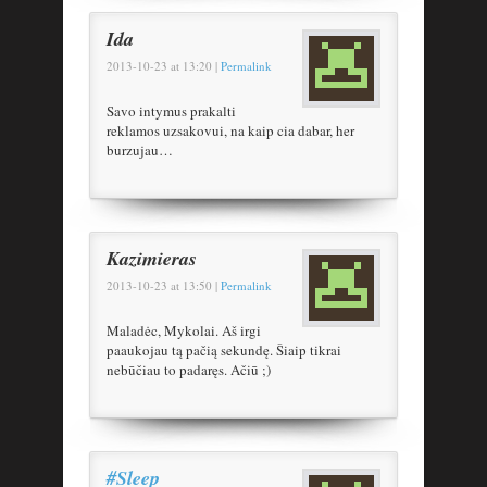
Ida
2013-10-23
at
13:20
|
Permalink
Savo intymus prakalti
reklamos uzsakovui, na kaip cia dabar, her
burzujau…
Kazimieras
2013-10-23
at
13:50
|
Permalink
Maladėc, Mykolai. Aš irgi
paaukojau tą pačią sekundę. Šiaip tikrai
nebūčiau to padaręs. Ačiū ;)
#Sleep