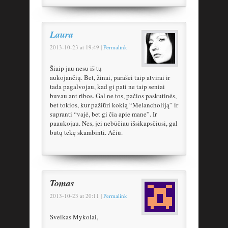
Laura
2013-10-23
at
19:49
|
Permalink
Šiaip jau nesu iš tų
aukojančių. Bet, žinai, parašei taip atvirai ir
tada pagalvojau, kad gi pati ne taip seniai
buvau ant ribos. Gal ne tos, pačios paskutinės,
bet tokios, kur pažiūri kokią “Melancholiją” ir
supranti “vajė, bet gi čia apie mane”. Ir
paaukojau. Nes, jei nebūčiau išsikapsčiusi, gal
būtų tekę skambinti. Ačiū.
Tomas
2013-10-23
at
20:11
|
Permalink
Sveikas Mykolai,