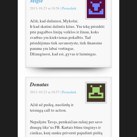
Miglė
2013-10-23
at
10:56
|
Permalink
Ačiū, kad daliniesi, Mykolai.
Ir kad skatini dalintis kitus. Yra tekę prisidėti
prie pagalbos linijų veiklos ir žinau, koks
svarbus yra kiekvienas pokalbis. Tad
prisidėjimas tiek savanoryste, tiek finansine
parama yra labai vertingas.
Džiaugiuosi, kad esi, gyvas ir laimingas.
Donatas
2013-10-23
at
10:57
|
Permalink
Ačiū už puikų, nuoširdų ir
teisingą call to action.
Nepažįstu Tavęs, perskaičiau rašinį per savo
draugų like’us FB. Kartais būnu tinginys ir
cinikas, kurį sunku priversti pajudinti pirštą