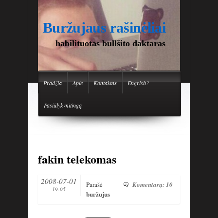
Buržujaus rašinėliai
habilituotas bullšito daktaras
Pradžia
Apie
Kontaktas
Engrish?
Pasiūlyk mitingą
fakin telekomas
2008-07-01
Parašė
Komentarų: 10
19:05
buržujus