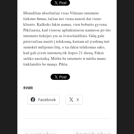
Išbandžiau absoliučiai visas Vilniaus interneto
tiekimo firmas, tačiau nei viena nenori dar vieno
kliento. Kažkoks fakin namas, vien bobutės gyvena.
Pikčiausia, kad visuose aplinkiniuose namuose po tris
interneto tiekėjus yra su šviesolaidžiais. Galų gale
prisiverčiau nueiti į telekomą, kuriam už įvedimą turi
sumokėt milijonus litų, o tas fakin telekomas sako,
kad gali įvesti internetą tik liepos 21 dieną. Fakin
sušiko nuotaiką. Mirštu be interneto ir miršta mano
tinklaraštis be manęs. Pikta.
SHARE:
Facebook
X
← negėriau kavos
dviratininkų šalmų ir