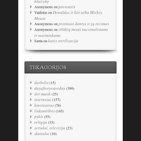
blaivybę
pavasaris
Anonymous
on
Donaldas ir kiti arba Mickey
Vaidotas
on
Mouse
protiniai dantys ir jų rovimas
Anonymous
on
iššūkių metai nacionalistams
Anonymous
on
ir tautininkams
katės sterilizacija
Santa
on
TEKAGORIJOS
darbelis
(15)
dayafteryesterday
(390)
der musik
(25)
internetai
(157)
kinoteatras
(76)
linksmiiibės
(145)
pykšt
(55)
religija
(33)
serialai, televizija
(23)
skaitalai
(10)