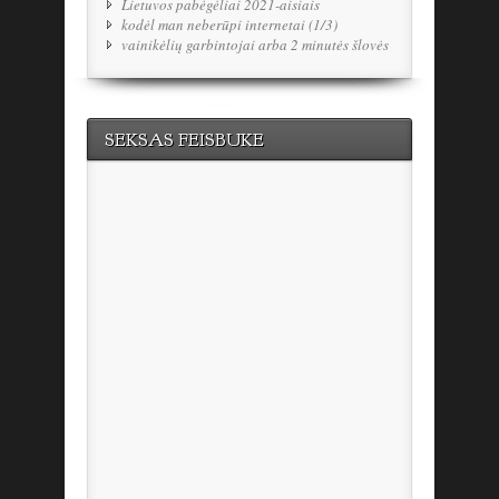
Lietuvos pabėgėliai 2021-aisiais
kodėl man neberūpi internetai (1/3)
vainikėlių garbintojai arba 2 minutės šlovės
SEKSAS FEISBUKE