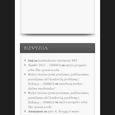
BLEVYZGA
penktadienio internetai #82
Jurij
on
Tumblr 2011 – 50000.lt
mažos pergalės
on
arba The system works
Rašyti institucijoms prašymus, paklausimus,
pasiūlymus dėl konkrečių problemų |
autobusų parkas
Telkinys – 50000.lt
on
dalina nuobaudas?
Rašyti institucijoms prašymus, paklausimus,
pasiūlymus dėl konkrečių problemų |
mažos pergalės arba
Telkinys – 50000.lt
on
The system works
apie A. Verygą ir mano
Anonymous
on