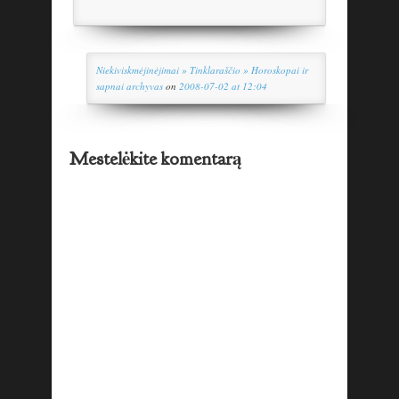
Niekiviskmėjinėjimai » Tinklaraščio » Horoskopai ir
sapnai archyvas
on
2008-07-02 at 12:04
Mestelėkite komentarą