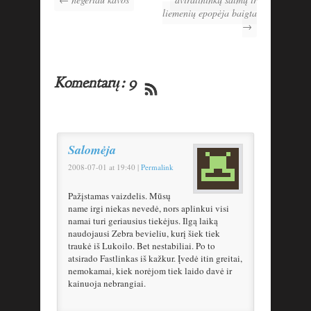
liemenių epopėja baigta
→
Komentarų: 9
Salomėja
2008-07-01
at
19:40
|
Permalink
Pažįstamas vaizdelis. Mūsų
name irgi niekas nevedė, nors aplinkui visi
namai turi geriausius tiekėjus. Ilgą laiką
naudojausi Zebra bevieliu, kurį šiek tiek
traukė iš Lukoilo. Bet nestabiliai. Po to
atsirado Fastlinkas iš kažkur. Įvedė itin greitai,
nemokamai, kiek norėjom tiek laido davė ir
kainuoja nebrangiai.