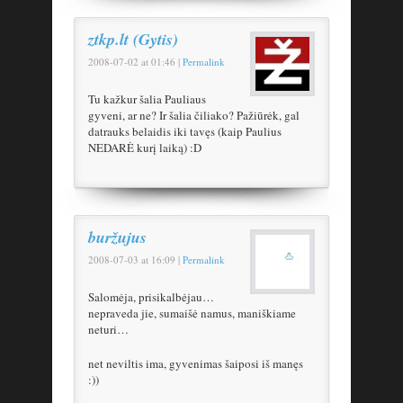
ztkp.lt (Gytis)
2008-07-02
at
01:46
|
Permalink
Tu kažkur šalia Pauliaus
gyveni, ar ne? Ir šalia čiliako? Pažiūrėk, gal
datrauks belaidis iki tavęs (kaip Paulius
NEDARĖ kurį laiką) :D
buržujus
2008-07-03
at
16:09
|
Permalink
Salomėja, prisikalbėjau…
nepraveda jie, sumaišė namus, maniškiame
neturi…
net neviltis ima, gyvenimas šaiposi iš manęs
:))