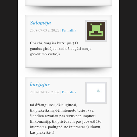
Salomėja
2008-07-03
at
20:22
|
Permalink
Chi chi, vargšas buržujus:) O
gandus girdėjau, kad džiaugėsi nauja
gyvenimo vieta:))
buržujus
2008-07-03
at
21:37
|
Permalink
tai džiaugiuosi, džiaugiuosi,
tik prakeiksmą dėl interneto turiu :) va
šiandien atvariau pas tėvus papumpuoti
linkomaniją, tik prisėdau ir pas juos užlūžo
internetas. padugnė, ne internetas :) įdomu,
kas prakeikė :)