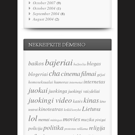
October 2007
(9)
October 2004
(1)
September 2004
(8)
August 2004
(2)
NEKREIPKITE DĖMESIO
bajeriai
baikos
blogas
bažnyčia
cha
cinema
filmai
blogeriai
gėjai
internetas
humoras
homoseksualai
internetai
juokai
juokinga
juokingi vaizdeliai
juokingi video
kinas
katės
kino
Lietuva
kinoteatras
teatrai
krikščionybė
lol
movies
memai
muzika
pinigai
mitingas
politika
religija
policija
reklama
protestas