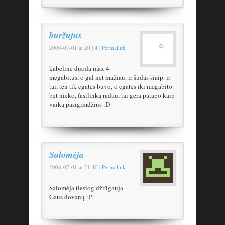
buržujus
2008-07-01
at
20:04
|
Permalink
kabelinė duoda max 4
megabitus, o gal net mažiau. ir šūdas šiaip. ir
tai, ten tik cgates buvo, o cgates iki megabito.
bet nieko, fastlinką radau, tai gera patapo kaip
vaiką pasigimdžius :D
Salomėja
2008-07-01
at
21:40
|
Permalink
Salomėja tiesiog džiūgauja.
Gaus dovanų :P