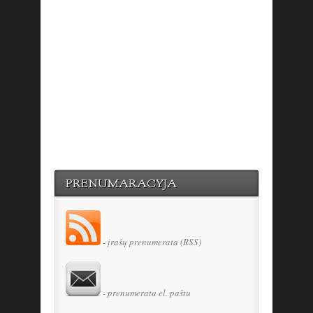
PRENUMARACYJA
- įrašų prenumerata (RSS)
- prenumerata el. paštu