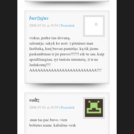
buržujus
2008-07-01
at
19:54
|
Permalink
viskas, perku tau dovaną,
salomėja. sakyk ko nori :) priminei man
fastlinką, kurį buvau pamiršęs. ką tik jiems
paskambinau ir jie praves!!!!!!! eik tu sau, kaip
apsidžiaugiau, ryt turėsiu internetą :)) ir ne
šudakomą!!!!
AAAAAAAAAAAAAAAAAAAAAAAAA!!!!
voltz
2008-07-01
at
19:59
|
Permalink
.man tas pac buvo. vien
bobutes name. kabaline vesk