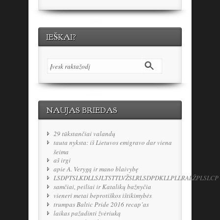
IEŠKAI?
NAUJAS BRIEDAS
29 tūkstančiai valandų
tauta nyksta: iš Lietuvos emigravo dar viena
šeima
aš irgi
apie A. Verygą ir mano blaivybę
LSDPTSLKDLLSJLTSTTLVŽSLRLSDPDKLLPLLRALŽPLSLCP
samčiai, peiliai ir Katalikų bažnyčia
vieneri metai beprotiškos ištikimybės
trumpas Baltic Pride 2016 recap’as
laikas pažadinti žvėriuką