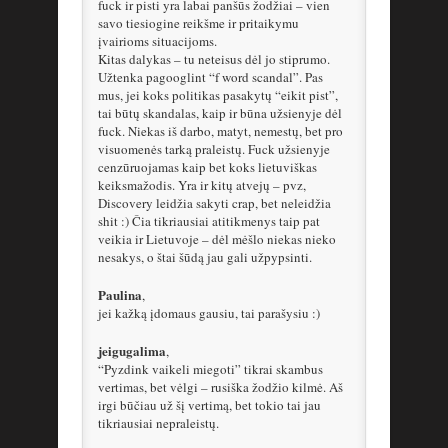
fuck ir pisti yra labai panšūs žodžiai – vien
savo tiesiogine reikšme ir pritaikymu
įvairioms situacijoms.
Kitas dalykas – tu neteisus dėl jo stiprumo.
Užtenka pagooglint “f word scandal”. Pas
mus, jei koks politikas pasakytų “eikit pist”,
tai būtų skandalas, kaip ir būna užsienyje dėl
fuck. Niekas iš darbo, matyt, nemestų, bet pro
visuomenės tarką praleistų. Fuck užsienyje
cenzūruojamas kaip bet koks lietuviškas
keiksmažodis. Yra ir kitų atvejų – pvz,
Discovery leidžia sakyti crap, bet neleidžia
shit :) Čia tikriausiai atitikmenys taip pat
veikia ir Lietuvoje – dėl mėšlo niekas nieko
nesakys, o štai šūdą jau gali užpypsinti.
Paulina
,
jei kažką įdomaus gausiu, tai parašysiu :)
jeigugalima
,
“Pyzdink vaikeli miegoti” tikrai skambus
vertimas, bet vėlgi – rusiška žodžio kilmė. Aš
irgi būčiau už šį vertimą, bet tokio tai jau
tikriausiai nepraleistų.