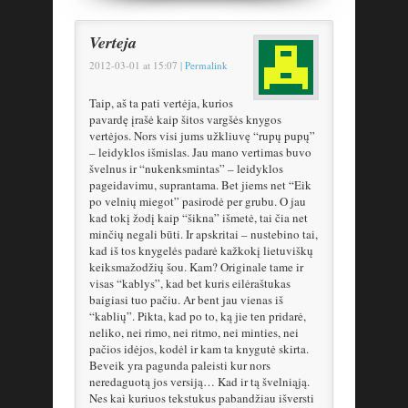
Verteja
2012-03-01
at
15:07
|
Permalink
Taip, aš ta pati vertėja, kurios
pavardę įrašė kaip šitos vargšės knygos
vertėjos. Nors visi jums užkliuvę “rupų pupų”
– leidyklos išmislas. Jau mano vertimas buvo
švelnus ir “nukenksmintas” – leidyklos
pageidavimu, suprantama. Bet jiems net “Eik
po velnių miegot” pasirodė per grubu. O jau
kad tokį žodį kaip “šikna” išmetė, tai čia net
minčių negali būti. Ir apskritai – nustebino tai,
kad iš tos knygelės padarė kažkokį lietuviškų
keiksmažodžių šou. Kam? Originale tame ir
visas “kablys”, kad bet kuris eilėraštukas
baigiasi tuo pačiu. Ar bent jau vienas iš
“kablių”. Pikta, kad po to, ką jie ten pridarė,
neliko, nei rimo, nei ritmo, nei minties, nei
pačios idėjos, kodėl ir kam ta knygutė skirta.
Beveik yra pagunda paleisti kur nors
neredaguotą jos versiją… Kad ir tą švelniąją.
Nes kai kuriuos tekstukus pabandžiau išversti