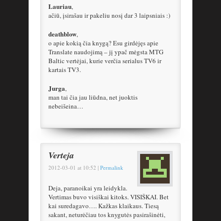
Lauriau
,
ačiū, įsirašau ir pakeliu nosį dar 3 laipsniais :)
deathblow
,
o apie kokią čia knygą? Esu girdėjęs apie
Translate naudojimą – jį ypač mėgsta MTG
Baltic vertėjai, kurie verčia serialus TV6 ir
kartais TV3.
Jurga
,
man tai čia jau liūdna, net juoktis
nebeišeina…
Verteja
2012-03-01
at
10:52
|
Permalink
Deja, paranoikai yra leidykla.
Vertimas buvo visiškai kitoks. VISIŠKAI. Bet
kai suredagavo…. Kažkas klaikaus. Tiesą
sakant, neturėčiau tos knygutės pasirašinėti,