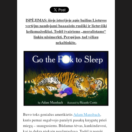
ĮSPĖJIMAS: šioje istorijoje apie bailius Lietuvos
vertėjus naudojami baaaaisūs rusiški ir lietuviški
keiksmažodžiai. Todėl įvairiems „moralistams“
linkiu užsimerkti. Perspėjau, tad vėliau
nekaltinkite.
Buvo toks genialus amerikietis
Adam Mansbach
,
kuris pernai sugalvojo parašyti pasakų knygutę prieš
miegą – suaugusiems. Būdamas tėvas, kankindavosi,
kai jo dukra niekaip neužmigdavo. Todėl ir parašė