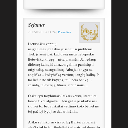
Sejanus
2012-03-01
at
14:24
|
Permalink
Lietuviškų vertėjų
neįgalumas jau labai įsisenėjusi problema.
Tiek įsisenėjusi, kad daug metų nebeperku
lietuviškų knygų – nėra prasmės. Už nedaug
didesnę kainą iš amazon galima parsisiųsti
originalią, nesugadintą. Arba jei knyga ne
angliška – kokybišką vertimą į anglų kalbą. Ir
tai liečia ne tik knygas, tai liečia bet ką…
spaudą, televiziją, filmus, straipsnius…
O skaityti tarybiniais laikais verstą literatūrą
tampa tikra atgaiva… ten gal ir pasitaiko nei
šio nei to, bet apskritai vertimo kokybė net ne
toj pačioj lygoj su dabartinėmis.
Aišku sutinku su viskuo ką Buržujus parašė,
ale čia tokie jau žiedeliai kad pats nei dėmesio