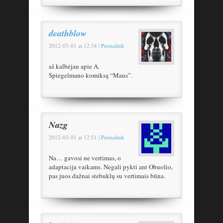
deathblow
2012-03-01
at
12:34
|
Permalink
aš kalbėjau apie A.
Spiegelmano komiksą “Maus”.
Nazg
2012-03-01
at
12:51
|
Permalink
Na… gavosi ne vertimas, o
adaptacija vaikams. Negali pykti ant Obuolio,
pas juos dažnai stebuklų su vertimais būna.