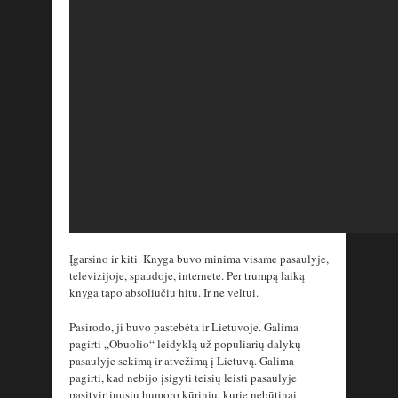
Įgarsino ir kiti. Knyga buvo minima visame pasaulyje,
televizijoje, spaudoje, internete. Per trumpą laiką
knyga tapo absoliučiu hitu. Ir ne veltui.
Pasirodo, ji buvo pastebėta ir Lietuvoje. Galima
pagirti „Obuolio“ leidyklą už populiarių dalykų
pasaulyje sekimą ir atvežimą į Lietuvą. Galima
pagirti, kad nebijo įsigyti teisių leisti pasaulyje
pasitvirtinusių humoro kūrinių, kurie nebūtinai