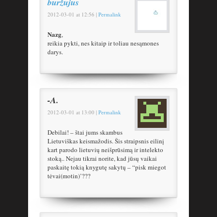
buržujus
2012-03-01
at
12:56
|
Permalink
Nazg
,
reikia pykti, nes kitaip ir toliau nesąmones
darys.
-A.
2012-03-01
at
13:00
|
Permalink
Debilai! – štai jums skambus
Lietuviškas keismažodis. Šis straipsnis eilinį
kart parodo lietuvių neišprūsimą ir intelekto
stoką.. Nejau tikrai norite, kad jūsų vaikai
paskaitę tokią knygutę sakytų – “pisk miegot
tėvai(motin)’???