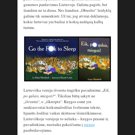
generuos pardavimus Lietuvoje. Galima pagirti, bet
šiandien ne ta diena. Nes šiandien „Obuolio“ leidyklą
galime tik sumenkinti. Už tai, jog atvirai deklaruoja,
kokie lietuviai yra bailiai ir kokią nedrąsią kalbą
turime.
Lietuviška versija išversta tragišku pavadinimu „
Eik,
po galais, miegoti!
“. Tiksliau būtų sakyti ne
„išversta“, o „iškreipta“. Knygos esmė yra
sunkiasvoriai keiksmažodžiai švelniame tekste,
bjaurūs žodžiai vaikui skirtuose išsireiškimuose.
Lietuviškoje versijoje to nelieka – knygos prasmė ir,
pavadinkime, nuotaika pakeičiama į
mėmių
pasibėdavojimus.