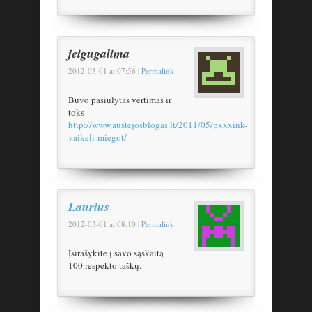
jeigugalima
2012-03-01
at
07:56
|
Permalink
Buvo pasiūlytas vertimas ir
toks –
http://www.austejosblogas.lt/2011/05/pxxxink-
vaikeli-miegot/
Laurius
2012-03-01
at
08:10
|
Permalink
Įsirašykite į savo sąskaitą
100 respekto taškų.