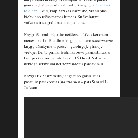
genialią, bet paprastą ketureilių knygą „
Go the Fuck
to Sleep
“, kuri, kaip kažikas išsireiškė, yra slaptas
kiekvieno tėčio/mamos himnas. Su švelnumu
vaikams ir su grubumu suaugusiems.
Knyga išpopuliarėjo dar neišleista. Likus keturiems
mėnesiams iki išleidimo knyga jau buvo
amazon.com
knygų užsakymo topuose – garbingoje pirmoje
vietoje. Dėl to pirmas leidimas buvo paankstintas, o
kopijų skaičius padidintas iki 150 tūkst. Sakyčiau,
nebloga sėkmė dar net neprasidėjus pardavimui…
Knygai tik pasirodžius, ją įgarsino garsiausias
pasaulio pasakotojas (
naratorius
) – pats Samuel L.
Jackson: