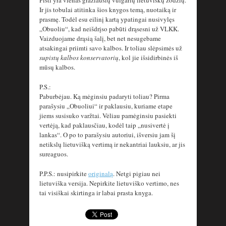
Ir jis tobulai atitinka šios knygos temą, nuotaiką ir
prasmę. Todėl esu eilinį kartą ypatingai nusivylęs
„Obuoliu“, kad neišdrįso pabūti drąsesni už VLKK.
Vaizduojame drąsią šalį, bet net nesugebame
atsakingai priimti savo kalbos. Ir toliau slėpsimės už
supistų kalbos konservatorių
, kol jie išsidirbinės iš
mūsų kalbos.
P.S.:
Paburbėjau. Ką mėginsiu padaryti toliau? Pirma
parašysiu „Obuoliui“ ir paklausiu, kuriame etape
jiems susisuko varžtai. Vėliau pamėginsiu pasiekti
vertėją, kad paklausčiau, kodėl taip „nusivertė į
lankas“. O po to parašysiu autoriui, išversiu jam šį
netikslų lietuvišką vertimą ir nekantriai lauksiu, ar jis
sureaguos.
P.P.S.: nusipirkite
originalą
. Netgi pigiau nei
lietuviška versija. Nepirkite lietuviško vertimo, nes
tai visiškai skirtinga ir labai prasta knyga.