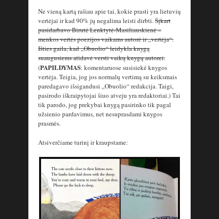
Ne vieną kartą rašiau apie tai, kokie prasti yra lietuvių
vertėjai ir kad 90% jų negalima leisti dirbti.
Šįkart
pasidarbavo Birutė Lenktytė-Masiliauskienė –
menkos vertės poezijos vaikams autorė ir „vertėja“.
Išties gaila, kad „Obuolio“ leidykla knygą
suaugusiems atidavė versti vaikų knygų autorei.
PAPILDYMAS
(
: komentaruose susisiekė knygos
vertėja. Teigia, jog jos normalų vertimą su keiksmais
paredagavo išsigandusi „Obuolio“ redakcija. Taigi,
pasirodo iškraipytojai šiuo atveju yra redaktoriai.) Tai
tik parodo, jog prekybai knygą pasirinko tik pagal
užsienio pardavimus, net nesuprasdami knygos
prasmės.
Atsiverčiame turinį ir kraupstame: