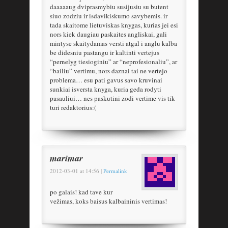
daaaaaug dviprasmybiu susijusiu su butent
siuo zodziu ir isdavikiskumo savybemis. ir
tada skaitome lietuviskas knygas, kurias jei esi
nors kiek daugiau paskaites angliskai, gali
mintyse skaitydamas versti atgal i anglu kalba
be didesniu pastangu ir kaltinti vertejus
“pernelyg tiesioginiu” ar “neprofesionaliu”, ar
“bailiu” vertimu, nors daznai tai ne vertejo
problema… esu pati gavus savo kruvinai
sunkiai isversta knyga, kuria geda rodyti
pasauliui… nes paskutini zodi vertime vis tik
turi redaktorius:(
marimar
2012-03-01
at
14:56
|
Permalink
po galais! kad tave kur
vežimas, koks baisus kalbaininis vertimas!