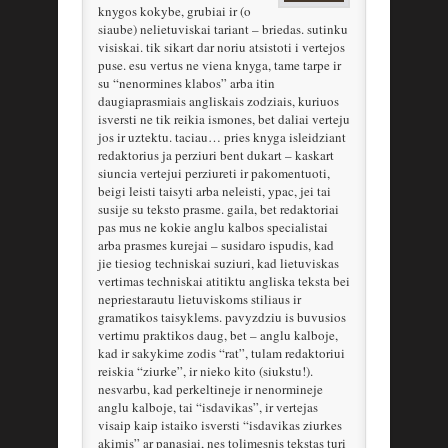
knygos kokybe, grubiai ir (o
siaube) nelietuviskai tariant – briedas. sutinku
visiskai. tik sikart dar noriu atsistoti i vertejos
puse. esu vertus ne viena knyga, tame tarpe ir
su “nenormines klabos” arba itin
daugiaprasmiais angliskais zodziais, kuriuos
isversti ne tik reikia ismones, bet daliai verteju
jos ir uztektu. taciau… pries knyga isleidziant
redaktorius ja perziuri bent dukart – kaskart
siuncia vertejui perziureti ir pakomentuoti,
beigi leisti taisyti arba neleisti, ypac, jei tai
susije su teksto prasme. gaila, bet redaktoriai
pas mus ne kokie anglu kalbos specialistai
arba prasmes kurejai – susidaro ispudis, kad
jie tiesiog techniskai suziuri, kad lietuviskas
vertimas techniskai atitiktu angliska teksta bei
nepriestarautu lietuviskoms stiliaus ir
gramatikos taisyklems. pavyzdziu is buvusios
vertimu praktikos daug, bet – anglu kalboje,
kad ir sakykime zodis “rat”, tulam redaktoriui
reiskia “ziurke”, ir nieko kito (siukstu!).
nesvarbu, kad perkeltineje ir nenormineje
anglu kalboje, tai “isdavikas”, ir vertejas
visaip kaip istaiko isversti “isdavikas ziurkes
akimis” ar panasiai, nes tolimesnis tekstas turi