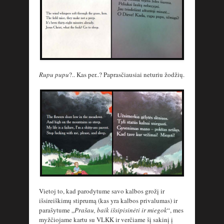
Rupu pupu
?.. Kas per..? Paprasčiausiai neturiu žodžių.
Vietoj to, kad parodytume savo kalbos grožį ir
išsireiškimų stiprumą (kas yra kalbos privalumas) ir
parašytume „
Prašau, baik išsipisinėti ir miegok
“, mes
myžčiojame kartu su VLKK ir verčiame šį sakinį į