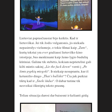
Lietuviai paprasčiausiai bijo keiktis. Kad ir
lietuviškai. Jei tik žodis vulgaresnis, jis niekada
nepasirodys viešumoje, o tokie filmai kaip „Zero“,
kurių tekstai yra
ever
gražiausi lietuviško kino
istorijoje, bus menkinami kaip žemo lygio budulių
kūriniai. Galime tik stebėtis, kokiam neprieteliui gali
kilti mintis sakinį „
Lie the fuck down
“ versti į „
Po
šimts pypkių miegoki
“. Ir niekaip nesuprantu, kur iš
ketureilio dingo „
That’s bullshit
“? Čia juk puikiai
tiktų kad ir „
Šneki šūdus
“. O dabar turime tik
nesveikai iškreiptą teksto prasmę.
Toliau situacija darosi dar baisesnė ir kelianti gėdą: