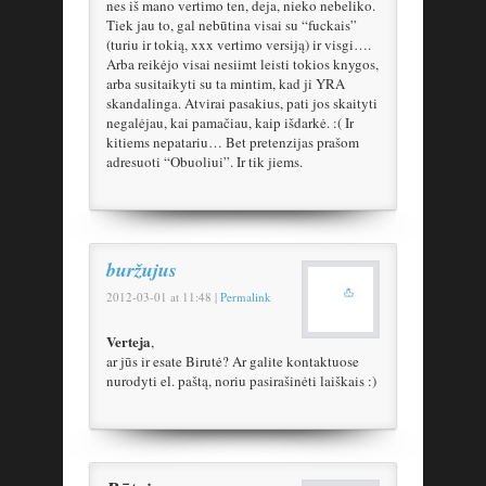
nes iš mano vertimo ten, deja, nieko nebeliko.
Tiek jau to, gal nebūtina visai su “fuckais”
(turiu ir tokią, xxx vertimo versiją) ir visgi….
Arba reikėjo visai nesiimt leisti tokios knygos,
arba susitaikyti su ta mintim, kad ji YRA
skandalinga. Atvirai pasakius, pati jos skaityti
negalėjau, kai pamačiau, kaip išdarkė. :( Ir
kitiems nepatariu… Bet pretenzijas prašom
adresuoti “Obuoliui”. Ir tik jiems.
buržujus
2012-03-01
at
11:48
|
Permalink
Verteja
,
ar jūs ir esate Birutė? Ar galite kontaktuose
nurodyti el. paštą, noriu pasirašinėti laiškais :)