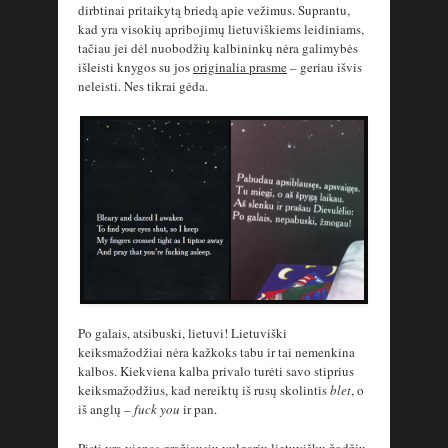
dirbtinai pritaikytą briedą apie vežimus. Suprantu,
kad yra visokių apribojimų lietuviškiems leidiniams,
tačiau jei dėl nuobodžių kalbininkų nėra galimybės
išleisti knygos su jos
originalia prasme
– geriau išvis
neleisti. Nes tikrai gėda.
Po galais, atsibuski, lietuvi! Lietuviški
keiksmažodžiai nėra kažkoks tabu ir tai nemenkina
kalbos. Kiekviena kalba privalo turėti savo stiprius
keiksmažodžius, kad nereiktų iš rusų skolintis
blet
, o
iš anglų –
fuck you
ir pan.
Pisti yra vienas gražiausių vulgarių lietuviškų žodžių.