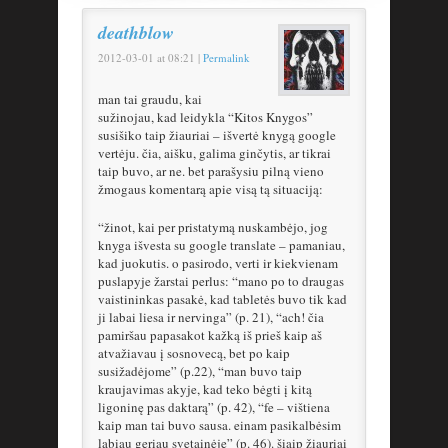
deathblow
2012-03-01
at
08:21
|
Permalink
man tai graudu, kai
sužinojau, kad leidykla “Kitos Knygos”
susišiko taip žiauriai – išvertė knygą google
vertėju. čia, aišku, galima ginčytis, ar tikrai
taip buvo, ar ne. bet parašysiu pilną vieno
žmogaus komentarą apie visą tą situaciją:
“žinot, kai per pristatymą nuskambėjo, jog
knyga išvesta su google translate – pamaniau,
kad juokutis. o pasirodo, verti ir kiekvienam
puslapyje žarstai perlus: “mano po to draugas
vaistininkas pasakė, kad tabletės buvo tik kad
ji labai liesa ir nervinga” (p. 21), “ach! čia
pamiršau papasakot kažką iš prieš kaip aš
atvažiavau į sosnovecą, bet po kaip
susižadėjome” (p.22), “man buvo taip
kraujavimas akyje, kad teko bėgti į kitą
ligoninę pas daktarą” (p. 42), “fe – vištiena
kaip man tai buvo sausa. einam pasikalbėsim
labiau geriau svetainėje” (p. 46). šiaip žiauriai