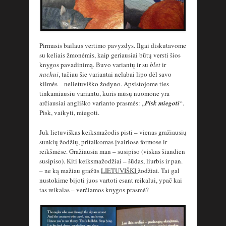
Pirmasis bailaus vertimo pavyzdys. Ilgai diskutavome
su keliais žmonėmis, kaip geriausiai būtų versti šios
knygos pavadinimą. Buvo variantų ir su
blet
ir
nachui
, tačiau šie variantai nelabai lipo dėl savo
kilmės – nelietuviško žodyno. Apsistojome ties
tinkamiausiu variantu, kuris mūsų nuomone yra
arčiausiai angliško varianto prasmės: „
Pisk miegoti
“.
Pisk, vaikyti, miegoti.
Juk lietuviškas keiksmažodis pisti – vienas gražiausių
sunkių žodžių, pritaikomas įvairiose formose ir
reikšmėse. Gražiausia man – susipiso (viskas šiandien
susipiso). Kiti keiksmažodžiai – šūdas, liurbis ir pan.
– ne ką mažiau gražūs
LIETUVIŠKI
žodžiai. Tai gal
nustokime bijoti juos vartoti esant reikalui, ypač kai
tas reikalas – verčiamos knygos prasmė?