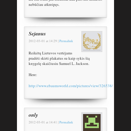
nebūčiau atkreipęs.
Sejanus
2012-03-01
at
14:29
|
Permalink
Reikėtų Lietuvos vertėjams
pradėti skirti plakatus su kaip sykis šią
knygelę skaičiusiu Samuel L. Jackson.
Here:
http://www.ebaumsworld.com/pictures/view/326538/
only
2012-03-01
at
14:41
|
Permalink