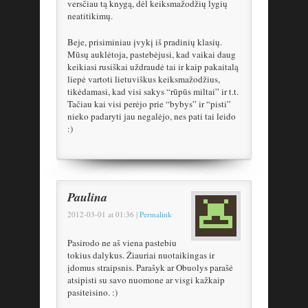
versčiau tą knygą, dėl keiksmažodžių lygių
neatitikimų.
Beje, prisiminiau įvykį iš pradinių klasių.
Mūsų auklėtoja, pastebėjusi, kad vaikai daug
keikiasi rusiškai uždraudė tai ir kaip pakaitalą
liepė vartoti lietuviškus keiksmažodžius,
tikėdamasi, kad visi sakys “rūpūs miltai” ir t.t.
Tačiau kai visi perėjo prie “bybys” ir “pisti”
nieko padaryti jau negalėjo, nes pati tai leido
:)
Paulina
2012-03-01
at
01:36
|
Permalink
Pasirodo ne aš viena pastebiu
tokius dalykus. Žiauriai nuotaikingas ir
įdomus straipsnis. Parašyk ar Obuolys parašė
atsipisti su savo nuomone ar visgi kažkaip
pasiteisino. :)