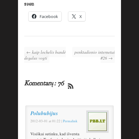
SHARE:
Facebook
X
← kaip lochelis bandė
penktadienio internetai
degalus vogti
#26 →
Komentarų: 76
Polububijus
2012-03-01
at
01:22
|
Permalink
Visiškai sutinku, kad išversta