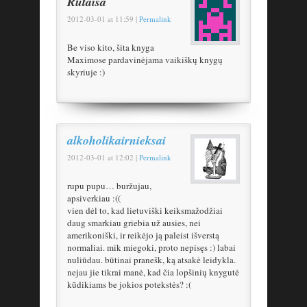
Rūtaisa
2012-03-01
at
11:59
|
Permalink
Be viso kito, šita knyga
Maximose pardavinėjama vaikiškų knygų
skyriuje :)
alkoholikairnieksai
2012-03-01
at
12:02
|
Permalink
rupu pupu… buržujau,
apsiverkiau :((
vien dėl to, kad lietuviški keiksmažodžiai
daug smarkiau griebia už ausies, nei
amerikoniški, ir reikėjo ją paleist išverstą
normaliai. mik miegoki, proto nepisęs :) labai
nuliūdau. būtinai pranešk, ką atsakė leidykla.
nejau jie tikrai manė, kad čia lopšinių knygutė
kūdikiams be jokios potekstės? :(