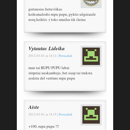
geriausias lietuviškas
keiksmažodis rupu pupu, pyktis užgniaužė
norą keiktis :( toks smailas tik išeina
Vytautas Lideika
2012-03-01
at
14:11
|
Permalink
man tai RUPU PUPU labai
stirpriai nuskambejo, bet siaip tai truksta
zodziu del vertimo rupu pupu
Aiste
2012-03-01
at
14:15
|
Permalink
+100, rupu pupu !!!