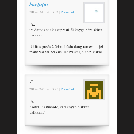
buržujus
2012-03-01
at
13:03
|
Permalink
-A.
,
jei dar vis sunku suprasti, ši knyga nėra skirta
vaikams.
Iš kitos pusės žiūrint, būsiu daug ramesnis, jei
mano vaikai keiksis lietuviškai, o ne rusiškai.
T
2012-03-01
at
13:20
|
Permalink
-A.
Kodel Jus manote, kad knygele skirta
vaikams?