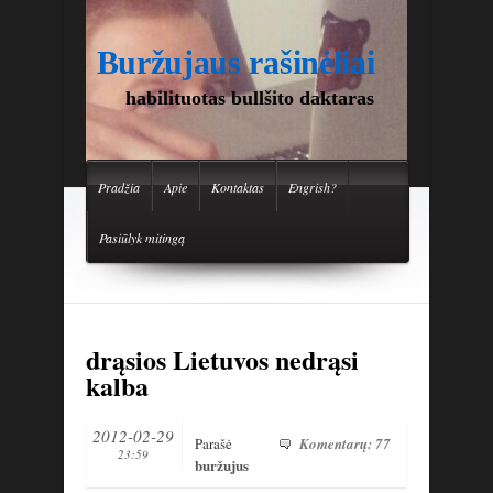
Buržujaus rašinėliai
habilituotas bullšito daktaras
Pradžia
Apie
Kontaktas
Engrish?
Pasiūlyk mitingą
drąsios Lietuvos nedrąsi
kalba
2012-02-29
Parašė
Komentarų: 77
23:59
buržujus