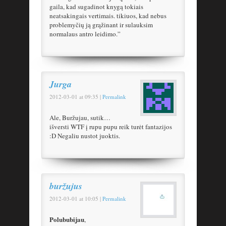
gaila, kad sugadinot knygą tokiais
neatsakingais vertimais. tikiuos, kad nebus
problemyčių ją grąžinant ir sulauksim
normalaus antro leidimo.”
Jurga
2012-03-01
at
09:35
|
Permalink
Ale, Buržujau, sutik…
išversti WTF į rupu pupu reik turėt fantazijos
:D Negaliu nustot juoktis.
buržujus
2012-03-01
at
10:05
|
Permalink
Polububijau
,