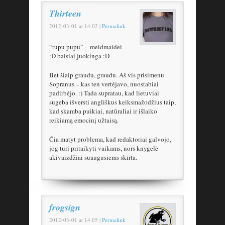
Thirteen
2012-03-01
at
14:02
|
Permalink
“rupu pupu” – meidmaidei
:D baisiai juokinga :D
Bet šiaip graudu, graudu. Aš vis prisimenu
Sopranus – kas ten vertėjavo, nuostabiai
padirbėjo. :) Tada supratau, kad lietuviai
sugeba išversti angliškus keiksmažodžius taip,
kad skamba puikiai, natūraliai ir išlaiko
reikiamą emocinį užtaisą.
Čia matyt problema, kad redaktoriai galvojo,
jog turi pritaikyti vaikams, nors knygelė
akivaizdžiai suaugusiems skirta.
frogsign
2012-03-01
at
14:05
|
Permalink