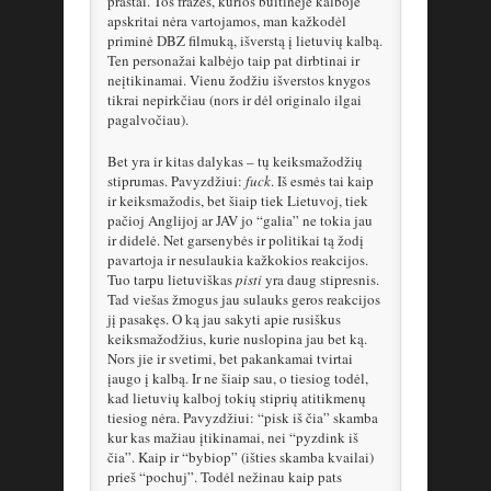
prastai. Tos frazės, kurios buitinėje kalboje
apskritai nėra vartojamos, man kažkodėl
priminė DBZ filmuką, išverstą į lietuvių kalbą.
Ten personažai kalbėjo taip pat dirbtinai ir
neįtikinamai. Vienu žodžiu išverstos knygos
tikrai nepirkčiau (nors ir dėl originalo ilgai
pagalvočiau).
Bet yra ir kitas dalykas – tų keiksmažodžių
stiprumas. Pavyzdžiui:
fuck
. Iš esmės tai kaip
ir keiksmažodis, bet šiaip tiek Lietuvoj, tiek
pačioj Anglijoj ar JAV jo “galia” ne tokia jau
ir didelė. Net garsenybės ir politikai tą žodį
pavartoja ir nesulaukia kažkokios reakcijos.
Tuo tarpu lietuviškas
pisti
yra daug stipresnis.
Tad viešas žmogus jau sulauks geros reakcijos
jį pasakęs. O ką jau sakyti apie rusiškus
keiksmažodžius, kurie nuslopina jau bet ką.
Nors jie ir svetimi, bet pakankamai tvirtai
įaugo į kalbą. Ir ne šiaip sau, o tiesiog todėl,
kad lietuvių kalboj tokių stiprių atitikmenų
tiesiog nėra. Pavyzdžiui: “pisk iš čia” skamba
kur kas mažiau įtikinamai, nei “pyzdink iš
čia”. Kaip ir “bybiop” (išties skamba kvailai)
prieš “pochuj”. Todėl nežinau kaip pats