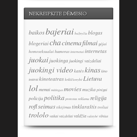
NEKREIPKITE DĖMESIO
bajeriai
baikos
blogas
bažnyčia
cha
cinema
filmai
blogeriai
gėjai
internetas
humoras
homoseksualai
internetai
juokai
juokinga
juokingi vaizdeliai
juokingi video
kinas
katės
kino
Lietuva
kinoteatras
teatrai
krikščionybė
lol
movies
memai
muzika
pinigai
mitingas
politika
religija
policija
reklama
protestas
seimas
rofl
tinklaraštis
tikėjimas
troliai
trololo
valdžia
vaikai
vaizdeliai
vilnius
valstybė