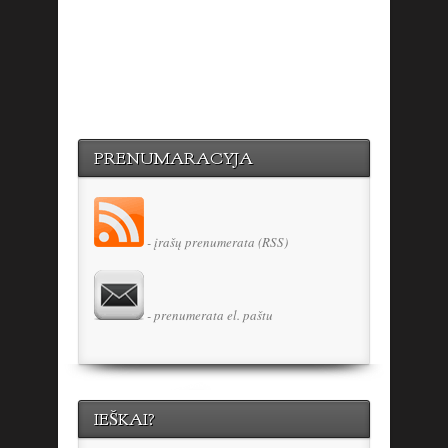
PRENUMARACYJA
- įrašų prenumerata (RSS)
- prenumerata el. paštu
IEŠKAI?