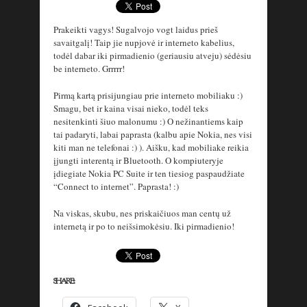
Prakeikti vagys! Sugalvojo vogt laidus prieš
savaitgalį! Taip jie nupjovė ir interneto kabelius,
todėl dabar iki pirmadienio (geriausiu atveju) sėdėsiu
be interneto. Grrrrr!
Pirmą kartą prisijungiau prie interneto mobiliaku :)
Smagu, bet ir kaina visai nieko, todėl teks
nesitenkinti šiuo malonumu :) O nežinantiems kaip
tai padaryti, labai paprasta (kalbu apie Nokia, nes visi
kiti man ne telefonai :) ). Aišku, kad mobiliake reikia
įjungti interentą ir Bluetooth. O kompiuteryje
įdiegiate Nokia PC Suite ir ten tiesiog paspaudžiate
“Connect to internet”. Paprasta! :)
Na viskas, skubu, nes priskaičiuos man centų už
internetą ir po to neišsimokėsiu. Iki pirmadienio!
SHARE: