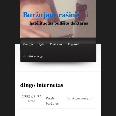
Buržujaus rašinėliai
habilituotas bullšito daktaras
Pradžia
Apie
Kontaktas
Engrish?
Pasiūlyk mitingą
dingo internetas
2008-01-05
Parašė
Komentarų: 1
17:43
buržujus