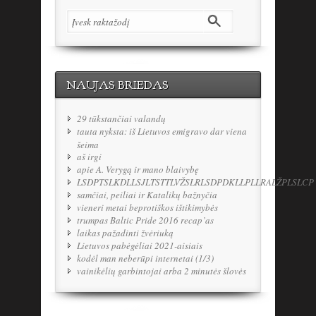
NAUJAS BRIEDAS
29 tūkstančiai valandų
tauta nyksta: iš Lietuvos emigravo dar viena
šeima
aš irgi
apie A. Verygą ir mano blaivybę
LSDPTSLKDLLSJLTSTTLVŽSLRLSDPDKLLPLLRALŽPLSLCP
samčiai, peiliai ir Katalikų bažnyčia
vieneri metai beprotiškos ištikimybės
trumpas Baltic Pride 2016 recap’as
laikas pažadinti žvėriuką
Lietuvos pabėgėliai 2021-aisiais
kodėl man neberūpi internetai (1/3)
vainikėlių garbintojai arba 2 minutės šlovės