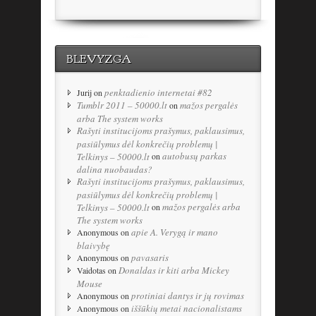
BLEVYZGA
penktadienio internetai #82
Jurij
on
Tumblr 2011 – 50000.lt
mažos pergalės
on
arba The system works
Rašyti institucijoms prašymus, paklausimus,
pasiūlymus dėl konkrečių problemų |
autobusų parkas
Telkinys – 50000.lt
on
dalina nuobaudas?
Rašyti institucijoms prašymus, paklausimus,
pasiūlymus dėl konkrečių problemų |
mažos pergalės arba
Telkinys – 50000.lt
on
The system works
apie A. Verygą ir mano
Anonymous
on
blaivybę
pavasaris
Anonymous
on
Donaldas ir kiti arba Mickey
Vaidotas
on
Mouse
protiniai dantys ir jų rovimas
Anonymous
on
iššūkių metai nacionalistams
Anonymous
on