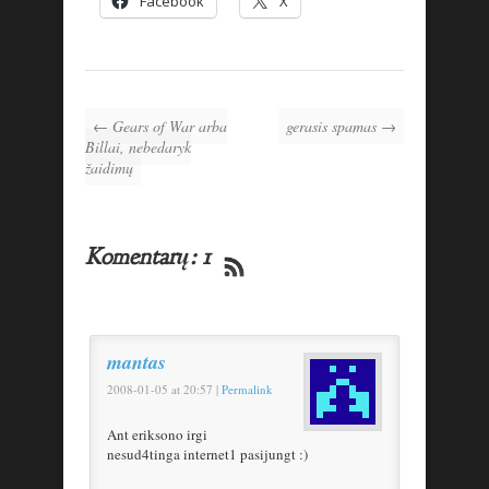
Facebook
X
← Gears of War arba
gerasis spamas →
Billai, nebedaryk
žaidimų
Komentarų: 1
mantas
2008-01-05
at
20:57
|
Permalink
Ant eriksono irgi
nesud4tinga internet1 pasijungt :)