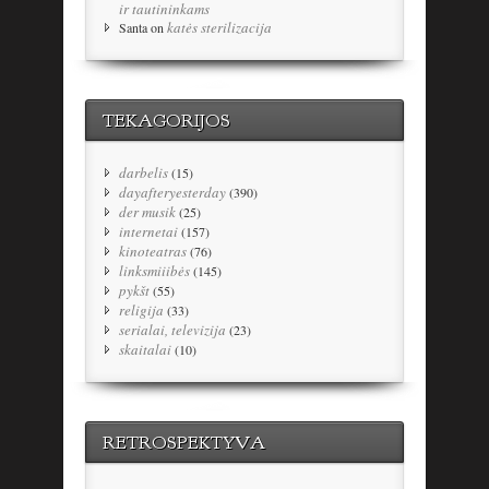
ir tautininkams
katės sterilizacija
Santa
on
TEKAGORIJOS
darbelis
(15)
dayafteryesterday
(390)
der musik
(25)
internetai
(157)
kinoteatras
(76)
linksmiiibės
(145)
pykšt
(55)
religija
(33)
serialai, televizija
(23)
skaitalai
(10)
RETROSPEKTYVA