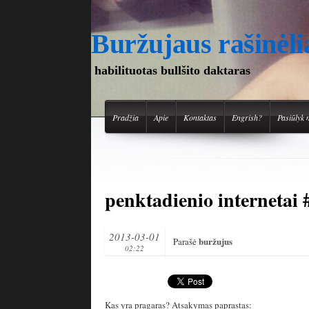
Buržujaus rašinėli
habilituotas bullšito daktaras
Pradžia
Apie
Kontaktas
Engrish?
Pasiūlyk 
penktadienio internetai 
2013-03-01
buržujus
Parašė
02:22
Kas yra pragaras? Atsakymas paprastas: