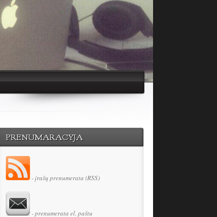
PRENUMARACYJA
- įrašų prenumerata (RSS)
- prenumerata el. paštu