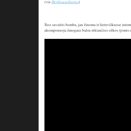
(via
Doghousediaries
)
Šios savaitės bomba, jau žinoma ir lietuviškuose inter
akomponuoja žmogaus balsu rėkiančios ožkos (jomis da