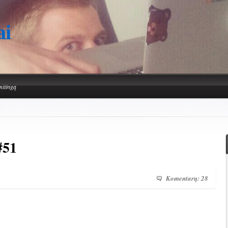
ai
mitingą
#51
Komentarų: 28