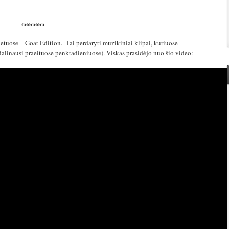
ωωωωω
netuose – Goat Edition. Tai perdaryti muzikiniai klipai, kuriuose
linausi praeituose penktadieniuose). Viskas prasidėjo nuo šio video: