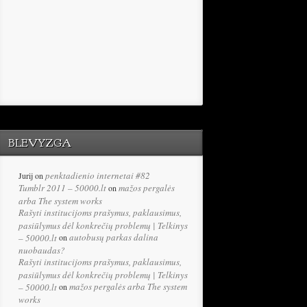
BLEVYZGA
penktadienio internetai #82
Jurij
on
Tumblr 2011 – 50000.lt
mažos pergalės
on
arba The system works
Rašyti institucijoms prašymus, paklausimus,
pasiūlymus dėl konkrečių problemų | Telkinys
autobusų parkas dalina
– 50000.lt
on
nuobaudas?
Rašyti institucijoms prašymus, paklausimus,
pasiūlymus dėl konkrečių problemų | Telkinys
mažos pergalės arba The system
– 50000.lt
on
works