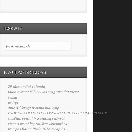
IEŠKAI?
NAUJAS BRIEDAS
29 tūkstančiai valandų
tauta nyksta: iš Lietuvos emigravo dar viena
šeima
aš irgi
apie A. Verygą ir mano blaivybę
LSDPTSLKDLLSJLTSTTLVŽSLRLSDPDKLLPLLRALŽPLSLCP
samčiai, peiliai ir Katalikų bažnyčia
vieneri metai beprotiškos ištikimybės
trumpas Baltic Pride 2016 recap’as