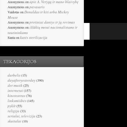
apie A. Verygą ir mano blaivybę
Anonymous
on
pavasaris
Anonymous
on
Donaldas ir kiti arba Mickey
Vaidotas
on
Mouse
protiniai dantys ir jų rovimas
Anonymous
on
iššūkių metai nacionalistams ir
Anonymous
on
tautininkams
katės sterilizacija
Santa
on
TEKAGORIJOS
darbelis
(15)
dayafteryesterday
(390)
der musik
(25)
internetai
(157)
kinoteatras
(76)
linksmiiibės
(145)
pykšt
(55)
religija
(33)
serialai, televizija
(23)
skaitalai
(10)