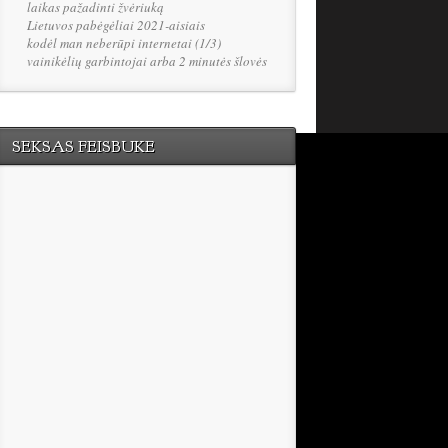
laikas pažadinti žvėriuką
Lietuvos pabėgėliai 2021-aisiais
kodėl man neberūpi internetai (1/3)
vainikėlių garbintojai arba 2 minutės šlovės
SEKSAS FEISBUKE