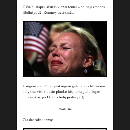
O čia puslapis, skirtas vienai temai – baltieji žmonės,
liūdintys dėl Romney nesėkmės:
čia
Daugiau
. Už tai juokingiau galėtų būti tik vienas
dalykas: visokiausio plauko hispterių gedulingos
nuotraukos, jei Obama būtų pralošęs :))
ωωωωω
Čia dar toks į temą: