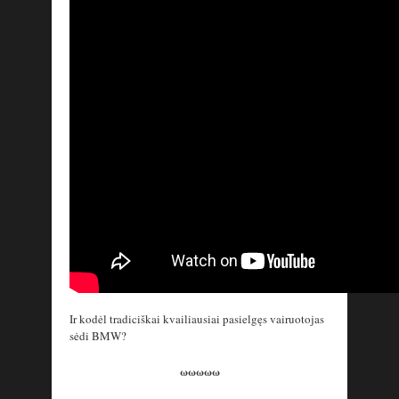
Ir kodėl tradiciškai kvailiausiai pasielgęs vairuotojas
sėdi BMW?
ωωωωω