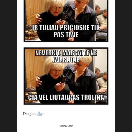
.
čia
Daugiau
.
ωωωωω